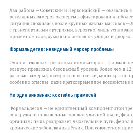
Два района — Советский и Первомайский — оказались в
регулярных замеров эксперты зафиксировали наиболе
ситуация сложилась возле крупных жилых массивов — Л
с транспортными артериями, вероятно, лишь усиливают
приземном слое, буквально оседая на улицах и дворах.
Формальдегид: невидимый маркер проблемы
Один из главных тревожных индикаторов — формальдег
воздухе превысила безопасный уровень более чем в 12 
разовые замеры фиксировали всплески, многократно п
особенно опасны: даже кратковременное воздействие в
Не один виновник: коктейль примесей
Формальдегид — не единственный компонент этой трев
обнаружили повышенные уровни уличной пыли, фенола 
организм: пыль раздражает дыхательные пути, фенол вл
хронические заболевания лёгких. При совместном прису