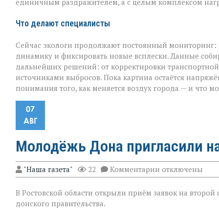
единичным раздражителем, а с целым комплексом нагр
Что делают специалисты
Сейчас экологи продолжают постоянный мониторинг: 
динамику и фиксировать новые всплески. Данные собир
дальнейших решений: от корректировки транспортной
источниками выбросов. Пока картина остаётся напряж
понимания того, как меняется воздух города — и что мо
07
АВГ
Молодёжь Дона пригласили на
к
"Наша газета"
22
Комментарии
отключены
записи
Молодёжь
В Ростовской области открыли приём заявок на второй 
Дона
пригласили
донского правительства.
на
грантовый