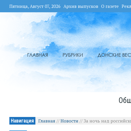
Пятница, Август 07, 2026
Архив выпусков
О газете
Рек
ГЛАВНАЯ
РУБРИКИ
ДОНСКИЕ ВЕС
Общ
Навигация
Главная
//
Новости
//
За ночь над российс