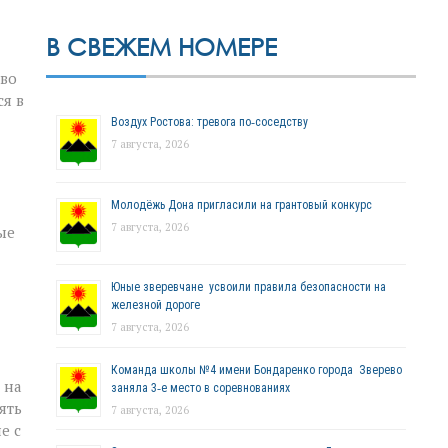
В СВЕЖЕМ НОМЕРЕ
тво
я в
Воздух Ростова: тревога по‑соседству
7 августа, 2026
Молодёжь Дона пригласили на грантовый конкурс
7 августа, 2026
ые
Юные зверевчане усвоили правила безопасности на
железной дороге
7 августа, 2026
Команда школы №4 имени Бондаренко города Зверево
 на
заняла 3‑е место в соревнованиях
ять
7 августа, 2026
е с