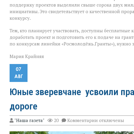
поддержку проектов выделили свыше сорока двух мил
инициативы. Это свидетельствует о качественной прор
конкурсу.
Тем, кто планирует участвовать, доступны бесплатные
доработать проект и подготовить его к подаче на гран
по конкурсам линейки «Росмолодёжь.Гранты»), нужно з
Мария Крайняя
07
АВГ
Юные зверевчане усвоили пра
дороге
к
"Наша газета"
20
Комментарии
отключены
записи
Юные