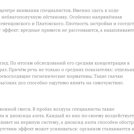
 центре внимания специалистов. Именно здесь в ходе
е неблагополучную обстановку. Особенно напряжённая
евенцовского и Платовского. Плотность застройки и соседс
 эффект: вредные примеси не рассеиваются, а накапливаютс
ид. По итогам обследований его средняя концентрация в
раз. Причём речь не только о средних показателях: отдельн
ревосходящие гигиенические нормативы. Такие скачки
ысоких доз способно ощутимо влиять на самочувствие.
ожной смеси. В пробах воздуха специалисты также
и диоксида азота. Каждый из них по‑своему воздействует
ияет на нервную систему, а диоксид азота способен обостр
тствии эффект может усиливаться: организм сталкивается н