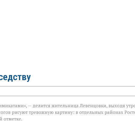
оседству
имикатами», — делится жительница Левенцовки, выходя утр
ологов рисуют тревожную картину: в отдельных районах Рост
й отметке.