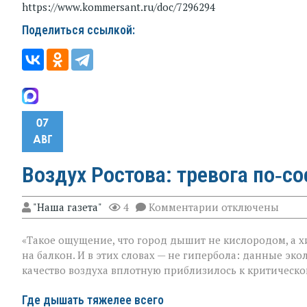
https://www.kommersant.ru/doc/7296294
Поделиться ссылкой:
07
АВГ
Воздух Ростова: тревога по‑с
к
"Наша газета"
4
Комментарии
отключены
записи
Воздух
«Такое ощущение, что город дышит не кислородом, а х
Ростова:
тревога
на балкон. И в этих словах — не гипербола: данные эк
по‑соседству
качество воздуха вплотную приблизилось к критическо
Где дышать тяжелее всего