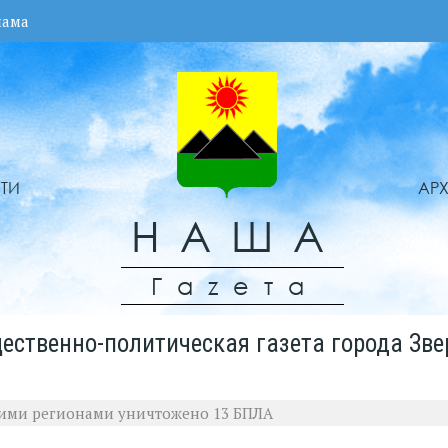
лама
ТИ
АР
НАША
Гаzета
ественно-политическая газета города Зве
кими регионами уничтожено 13 БПЛА