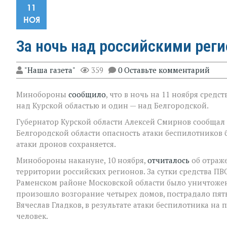
11
НОЯ
За ночь над российскими рег
"Наша газета"
359
0 Оставьте комментарий
Минобороны
сообщило
, что в ночь на 11 ноября сре
над Курской областью и один — над Белгородской.
Губернатор Курской области Алексей Смирнов сообщал
Белгородской области опасность атаки беспилотников б
атаки дронов сохраняется.
Минобороны накануне, 10 ноября,
отчиталось
об отраж
территории российских регионов. За сутки средства ПВ
Раменском районе Московской области было уничтожен
произошло возгорание четырех домов, пострадало пять 
Вячеслав Гладков, в результате атаки беспилотника н
человек.