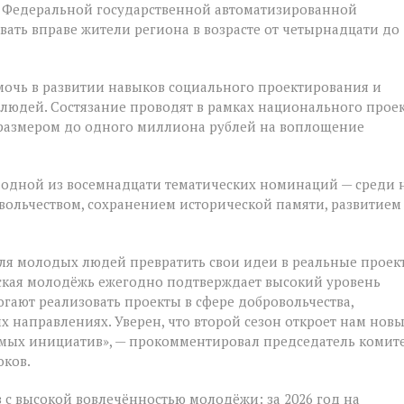
е Федеральной государственной автоматизированной
ать вправе жители региона в возрасте от четырнадцати до
очь в развитии навыков социального проектирования и
людей. Состязание проводят в рамках национального прое
 размером до одного миллиона рублей на воплощение
 одной из восемнадцати тематических номинаций — среди 
вольчеством, сохранением исторической памяти, развитием
ля молодых людей превратить свои идеи в реальные проек
ская молодёжь ежегодно подтверждает высокий уровень
гают реализовать проекты в сфере добровольчества,
их направлениях. Уверен, что второй сезон откроет нам нов
имых инициатив», — прокомментировал председатель комит
оков.
в с высокой вовлечённостью молодёжи: за 2026 год на