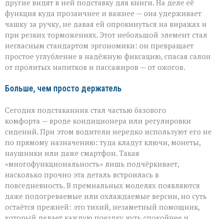
другие видят в ней подставку для книги. На деле её
функция куда прозаичнее и важнее — она удерживает
чашку за ручку, не давая ей опрокинуться на виражах и
при резких торможениях. Этот небольшой элемент стал
негласным стандартом эргономики: он превращает
простое углубление в надёжную фиксацию, спасая салон
от пролитых напитков и пассажиров — от ожогов.
Больше, чем просто держатель
Сегодня подстаканник стал частью базового
комфорта — вроде кондиционера или регулировки
сидений. При этом водители нередко используют его не
по прямому назначению: туда кладут ключи, монеты,
наушники или даже смартфон. Такая
«многофункциональность» лишь подчёркивает,
насколько прочно эта деталь встроилась в
повседневность. В премиальных моделях появляются
даже подогреваемые или охлаждаемые версии, но суть
остаётся прежней: это тихий, незаметный помощник,
который делает каждую поездку чуть спокойнее и