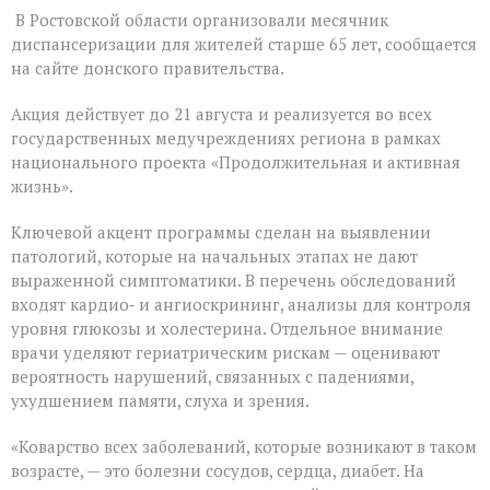
На
В Ростовской области организовали месячник
Дону
проходит
диспансеризации для жителей старше 65 лет, сообщается
месячник
на сайте донского правительства.
диспансеризации
для
Акция действует до 21 августа и реализуется во всех
людей
«серебряного»
государственных медучреждениях региона в рамках
возраста
национального проекта «Продолжительная и активная
жизнь».
Ключевой акцент программы сделан на выявлении
патологий, которые на начальных этапах не дают
выраженной симптоматики. В перечень обследований
входят кардио‑ и ангиоскрининг, анализы для контроля
уровня глюкозы и холестерина. Отдельное внимание
врачи уделяют гериатрическим рискам — оценивают
вероятность нарушений, связанных с падениями,
ухудшением памяти, слуха и зрения.
«Коварство всех заболеваний, которые возникают в таком
возрасте, — это болезни сосудов, сердца, диабет. На