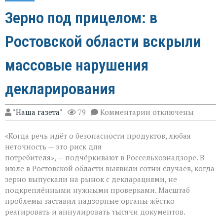
Зерно под прицелом: в
Ростовской области вскрыли
массовые нарушения
декларирования
к
"Наша газета"
79
Комментарии
отключены
записи
Зерно
«Когда речь идёт о безопасности продуктов, любая
под
прицелом:
неточность — это риск для
в
потребителя», — подчёркивают в Россельхознадзоре. В
Ростовской
июле в Ростовской области выявили сотни случаев, когда
области
вскрыли
зерно выпускали на рынок с декларациями, не
массовые
подкреплёнными нужными проверками. Масштаб
нарушения
проблемы заставил надзорные органы жёстко
декларирования
реагировать и аннулировать тысячи документов.