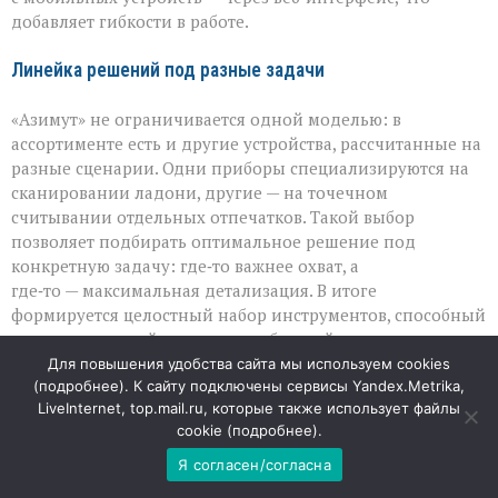
добавляет гибкости в работе.
Линейка решений под разные задачи
«Азимут» не ограничивается одной моделью: в
ассортименте есть и другие устройства, рассчитанные на
разные сценарии. Одни приборы специализируются на
сканировании ладони, другие — на точечном
считывании отдельных отпечатков. Такой выбор
позволяет подбирать оптимальное решение под
конкретную задачу: где‑то важнее охват, а
где‑то — максимальная детализация. В итоге
формируется целостный набор инструментов, способный
закрыть широкий спектр потребностей в
биометрической идентификации.
Для повышения удобства сайта мы используем cookies
(
подробнее
). К сайту подключены сервисы Yandex.Metrika,
LiveInternet, top.mail.ru, которые также использует файлы
06
cookie (
подробнее
).
АВГ
Я согласен/согласна
«Он умел делать