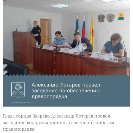
и
профилактики
правонарушений
Глава города Зверево Александр Лотарев провел
заседание координационного совета по вопросам
правопорядка.