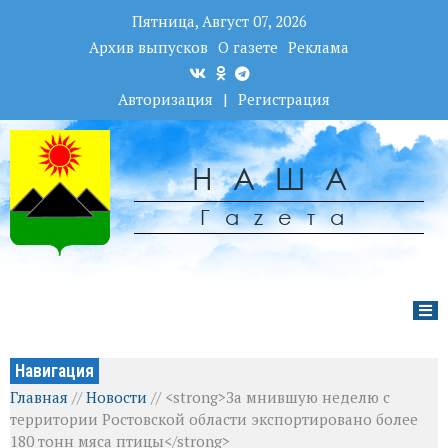
Пятница, Август 07, 2026
Архив выпусков
О газете
Реклама
Авторизация
|
Регистрация
НАША
Гаzета
Навигация
Главная
//
Новости
//
<strong>За мнившую неделю с
территории Ростовской области экспортировано более
180 тонн мяса птицы</strong>