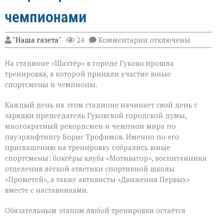
чемпионами
к
"Наша газета"
24
Комментарии
отключены
записи
Юные
На стадионе «Шахтёр» в городе Гуково прошла
спортсмены
из
тренировка, в которой приняли участие юные
Гуково
спортсмены и чемпионы.
потренировались
с
Каждый день на этом стадионе начинает свой день с
чемпионами
зарядки председатель Гуковской городской думы,
многократный рекордсмен и чемпион мира по
пауэрлифтингу Борис Трофимов. Именно по его
приглашению на тренировку собрались юные
спортсмены: боксёры клуба «Мотиватор», воспитанники
отделения лёгкой атлетики спортивной школы
«Прометей», а также активисты «Движения Первых»
вместе с наставниками.
Обязательным этапом любой тренировки остаётся