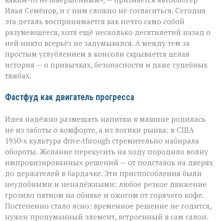
автомобильного
Илья Семёнов, и с ним сложно не согласиться. Сегодня
салона
эта деталь воспринимается как нечто само собой
разумеющееся, хотя ещё несколько десятилетий назад о
ней никто всерьёз не задумывался. А между тем за
простым углублением в консоли скрывается целая
история — о привычках, безопасности и даже судебных
тяжбах.
Фастфуд как двигатель прогресса
Идея надёжно размещать напитки в машине родилась
не из заботы о комфорте, а из логики рынка: в США
1950‑х культура drive‑through стремительно набирала
обороты. Желание перекусить на ходу породило волну
импровизированных решений — от подставок на дверях
до держателей в бардачке. Эти приспособления были
неудобными и ненадёжными: любое резкое движение
грозило пятном на обивке и ожогом от горячего кофе.
Постепенно стало ясно: временное решение не годится,
нужен продуманный элемент, встроенный в сам салон.