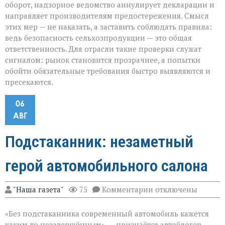
оборот, надзорное ведомство аннулирует декларации и
направляет производителям предостережения. Смысл
этих мер — не наказать, а заставить соблюдать правила:
ведь безопасность сельхозпродукции — это общая
ответственность. Для отрасли такие проверки служат
сигналом: рынок становится прозрачнее, а попытки
обойти обязательные требования быстро выявляются и
пресекаются.
06
АВГ
Подстаканник: незаметный
герой автомобильного салона
к
"Наша газета"
75
Комментарии
отключены
записи
Подстаканник:
«Без подстаканника современный автомобиль кажется
незаметный
герой
каким‑то незавершённым», — признаётся автоблогер