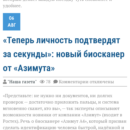
удобнее.
06
АВГ
«Теперь личность подтвердят
за секунды»: новый биосканер
от «Азимута»
к
"Наша газета"
78
Комментарии
отключены
записи
«Теперь
«Представьте: не нужно ни документов, ни долгих
личность
подтвердят
проверок — достаточно приложить пальцы, и система
за
мгновенно скажет, кто вы», — так эксперты описывают
секунды»:
возможности новинки от компании «Азимут» (входит в
новый
биосканер
Ростех). Речь о биосканере «Азимут А4», который призван
от
сделать идентификацию человека быстрой, надёжной и