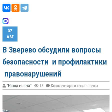
07
АВГ
В Зверево обсудили вопросы
безопасности и профилактики
правонарушений
к
"Наша газета"
18
Комментарии
отключены
записи
В
Зверево
обсудили
вопросы
безопасности