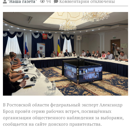
к
"Наша газета"
94
Комментарии
отключены
записи
Эксперт
Александр
Брод
высоко
оценил
подготовку
наблюдателей
в
Ростовской
области
В Ростовской области федеральный эксперт Александр
Брод провёл серию рабочих встреч, посвящённых
организации общественного наблюдения за выборами,
сообщается на сайте донского правительства.