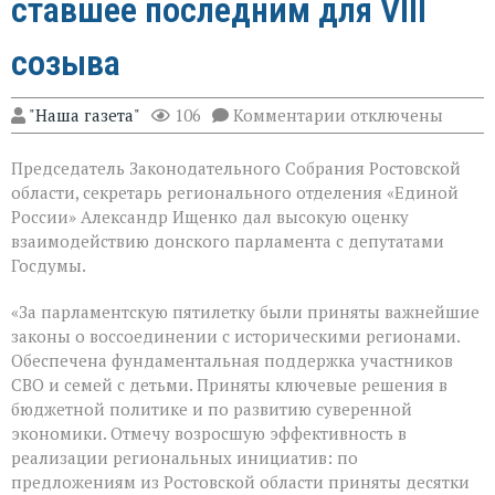
ставшее последним для VIII
созыва
к
"Наша газета"
106
Комментарии
отключены
записи
В
Председатель Законодательного Собрания Ростовской
Государственной
Думе
области, секретарь регионального отделения «Единой
России
России» Александр Ищенко дал высокую оценку
состоялось
взаимодействию донского парламента с депутатами
заключительное
пленарное
Госдумы.
заседание
весенней
«За парламентскую пятилетку были приняты важнейшие
сессии,
законы о воссоединении с историческими регионами.
ставшее
последним
Обеспечена фундаментальная поддержка участников
для
СВО и семей с детьми. Приняты ключевые решения в
VIII
бюджетной политике и по развитию суверенной
созыва
экономики. Отмечу возросшую эффективность в
реализации региональных инициатив: по
предложениям из Ростовской области приняты десятки