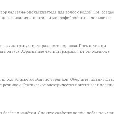
твор бальзама‑ополаскивателя для волос с водой (1:4) создаё
ле опрыскивания и протирки микрофиброй пыль дольше не
тся сухим гранулам стирального порошка. Посыпьте ими
на полчаса. Абразивные частицы разрыхляют отложения, а
и плохо убираются обычной тряпкой. Оберните насадку шва
резинкой. Статическое электричество притягивает мелкий
я белёсым налётом. Смочите салфетку водой, добавьте кап