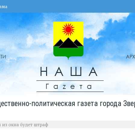
ама
ТИ
АР
НАША
Гаzета
ественно-политическая газета города Зве
 из окна будет штраф