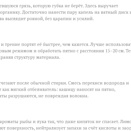
шуюся грязь, которую губка не берёт. Здесь выручает
 органику. Достаточно нанести пару капель на ватный диск 
ва выглядит ровной, без царапин и усилий.
и трение портят её быстрее, чем кажется. Лучше использова
овым режимом и обработать пятно с расстояния 15–20 см. Т
храняя структуру материала.
исчезают после обычной стирки. Смесь перекиси водорода и
т как мягкий отбеливатель: кашицу наносят на пятно,
нты разрушаются, не повреждая волокна.
роматы рыбы и лука так, что даже кипяток не спасает. Лим
ют поверхность, нейтрализует запахи за счёт кислоты и зао