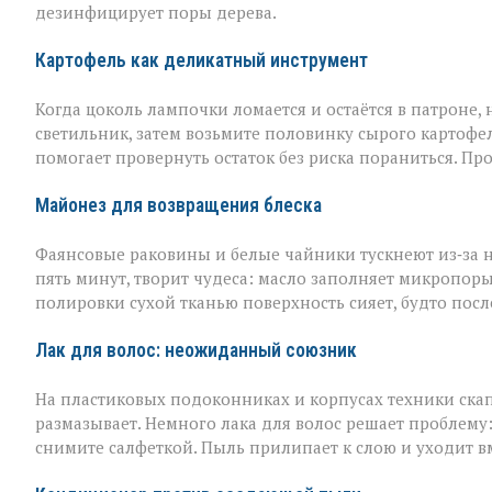
дезинфицирует поры дерева.
Картофель как деликатный инструмент
Когда цоколь лампочки ломается и остаётся в патроне, н
светильник, затем возьмите половинку сырого картофел
помогает провернуть остаток без риска пораниться. Пр
Майонез для возвращения блеска
Фаянсовые раковины и белые чайники тускнеют из‑за 
пять минут, творит чудеса: масло заполняет микропоры, 
полировки сухой тканью поверхность сияет, будто пос
Лак для волос: неожиданный союзник
На пластиковых подоконниках и корпусах техники скап
размазывает. Немного лака для волос решает проблему
снимите салфеткой. Пыль прилипает к слою и уходит вме