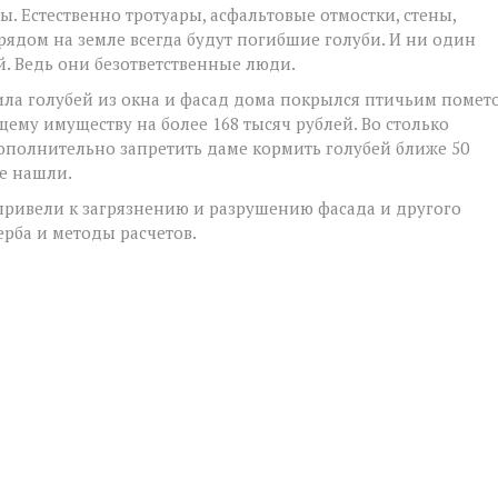
ы. Естественно тротуары, асфальтовые отмостки, стены,
рядом на земле всегда будут погибшие голуби. И ни один
й. Ведь они безответственные люди.
ила голубей из окна и фасад дома покрылся птичьим помет
щему имуществу на более 168 тысяч рублей. Во столько
ополнительно запретить даме кормить голубей ближе 50
не нашли.
привели к загрязнению и разрушению фасада и другого
рба и методы расчетов.