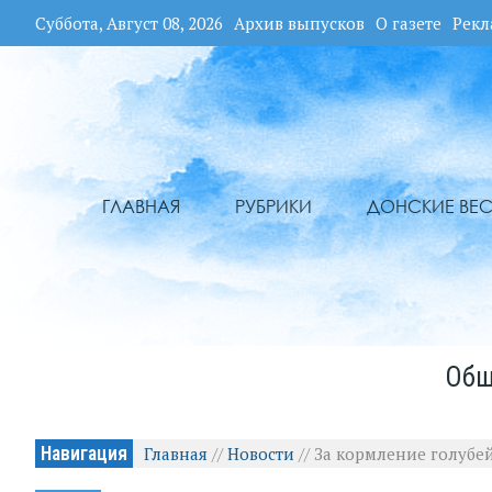
Суббота, Август 08, 2026
Архив выпусков
О газете
Рекл
ГЛАВНАЯ
РУБРИКИ
ДОНСКИЕ ВЕС
Общ
Навигация
Главная
//
Новости
//
За кормление голубей