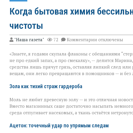
Когда бытовая химия бессильн
чистоты
к
"Наша газета"
72
Комментарии
отключены
записи
Когда
«Знаете, я годами скупала флаконы с обещаниями “стер
бытовая
химия
не про едкий запах, а про смекалку», — делится Марина
бессильна:
средства лишь прячут грязь, оставляя липкий след или
хитрости
вещам, они легко превращаются в помощников — и без 
для
идеальной
чистоты
Зола как тихий страж гардероба
Моль не любит древесную золу — и это отличная новост
Вместо магазинных саше достаточно насыпать немного
среда отпугивает насекомых, а ткань остаётся нетронут
Ацетон: точечный удар по упрямым следам