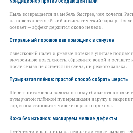
Кондиционер против оседающей пыли
Пыль возвращается на мебель быстрее, чем хочется. Рас
на поверхностях лёгкий антистатический барьер. Пос
оседает — эффект держится около недели.
Стиральный порошок как помощник в санузле
Известковый налёт и ржавые потёки в унитазе поддаю
внутреннюю поверхность, сбрызните водой и оставьте 
после смыва не остаётся ни следа, ни резкого запаха.
Пузырчатая плёнка: простой способ собрать шерсть
Шерсть питомцев и волосы на полу сбиваются в комки 
пузырчатой плёнкой пупырышками наружу и закрепите 
сор, и пол становится чище с первого прохода.
Кожа без изъянов: маскируем мелкие дефекты
Потёртости и царапины на ремне или сумке выдают себ