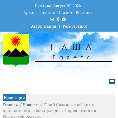
Пятница, Август 07, 2026
Архив выпусков
О газете
Реклама
Авторизация
|
Регистрация
НАША
Гаzета
Навигация
Главная
//
Новости
//
Юрий Слюсарь сообщил о
продолжении работы фабрик «Глория джинс» в
Ростовской области