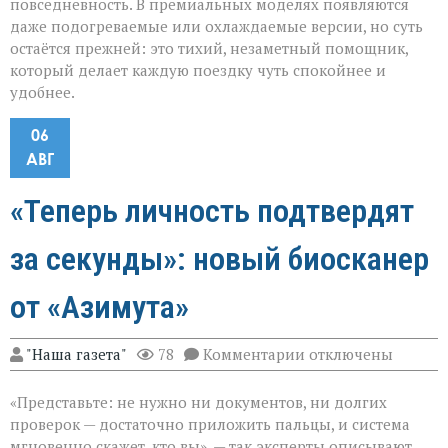
повседневность. В премиальных моделях появляются
даже подогреваемые или охлаждаемые версии, но суть
остаётся прежней: это тихий, незаметный помощник,
который делает каждую поездку чуть спокойнее и
удобнее.
06
АВГ
«Теперь личность подтвердят
за секунды»: новый биосканер
от «Азимута»
к
"Наша газета"
78
Комментарии
отключены
записи
«Теперь
«Представьте: не нужно ни документов, ни долгих
личность
подтвердят
проверок — достаточно приложить пальцы, и система
за
мгновенно скажет, кто вы», — так эксперты описывают