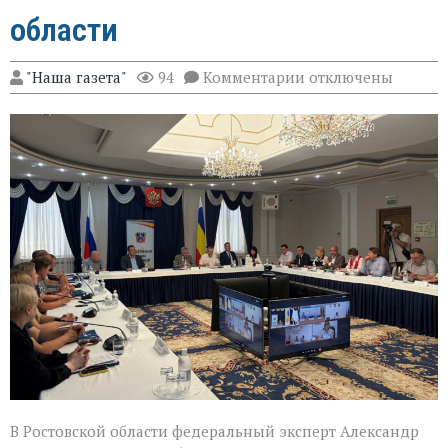
области
к
"Наша газета"
94
Комментарии
отключены
записи
Эксперт
Александр
Брод
высоко
оценил
подготовку
наблюдателей
в
Ростовской
области
В Ростовской области федеральный эксперт Александр