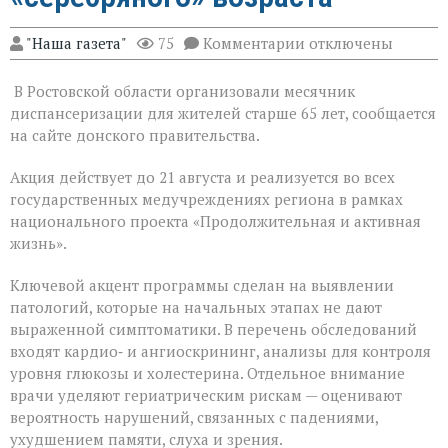
к
"Наша газета"
75
Комментарии
отключены
записи
На
В Ростовской области организовали месячник
Дону
проходит
диспансеризации для жителей старше 65 лет, сообщается
месячник
на сайте донского правительства.
диспансеризации
для
Акция действует до 21 августа и реализуется во всех
людей
«серебряного»
государственных медучреждениях региона в рамках
возраста
национального проекта «Продолжительная и активная
жизнь».
Ключевой акцент программы сделан на выявлении
патологий, которые на начальных этапах не дают
выраженной симптоматики. В перечень обследований
входят кардио‑ и ангиоскрининг, анализы для контроля
уровня глюкозы и холестерина. Отдельное внимание
врачи уделяют гериатрическим рискам — оценивают
вероятность нарушений, связанных с падениями,
ухудшением памяти, слуха и зрения.