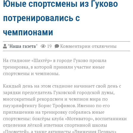
Юные спортсмены из Гуково
потренировались с
чемпионами
к
"Наша газета"
19
Комментарии
отключены
записи
Юные
На стадионе «Шахтёр» в городе Гуково прошла
спортсмены
из
тренировка, в которой приняли участие юные
Гуково
спортсмены и чемпионы.
потренировались
с
Каждый день на этом стадионе начинает свой день с
чемпионами
зарядки председатель Гуковской городской думы,
многократный рекордсмен и чемпион мира по
пауэрлифтингу Борис Трофимов. Именно по его
приглашению на тренировку собрались юные
спортсмены: боксёры клуба «Мотиватор», воспитанники
отделения лёгкой атлетики спортивной школы
«Прометей», а также активисты «Движения Первых»