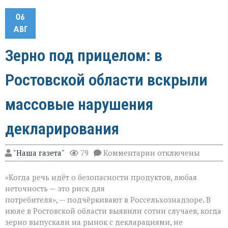
06
АВГ
Зерно под прицелом: в
Ростовской области вскрыли
массовые нарушения
декларирования
к
"Наша газета"
79
Комментарии
отключены
записи
Зерно
«Когда речь идёт о безопасности продуктов, любая
под
прицелом:
неточность — это риск для
в
потребителя», — подчёркивают в Россельхознадзоре. В
Ростовской
июле в Ростовской области выявили сотни случаев, когда
области
вскрыли
зерно выпускали на рынок с декларациями, не