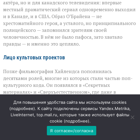
актёра, но и для канадского телевидения: впервые
местный драматический сериал одновременно выходил
и в Канаде, и в США. Образ О’Брайена — не
хрестоматийного героя, а усталого, но принципиального
полицейского — запомнился зрителям своей
человечностью. В нём не было пафоса, зато хватало
правды — и именно это цепляло.
Лицо культовых проектов
Позже фильмография Хайлендса пополнилась
десятками ролей, многие из которых стали частью поп-
культурного кода. Он появлялся в «Секретных
материалах» и «Сверхъестественном», где даже в
эпизодах умел добавить истории тревожного оттенка.
Для повышения удобства сайта мы используем cookies
Его участие в «Фарго» в третьем сезоне стало примером
(
подробнее
). К сайту подключены сервисы Yandex.Metrika,
того, как зрелый актёр может придать глубину и
LiveInternet, top.mail.ru, которые также использует файлы
весомость небольшой, но поворотной роли. В «Звёздных
cookie (
подробнее
).
вратах: SG‑1» и «Полиции Нью‑Йорка» он всякий раз
Я согласен/согласна
находил свой тон — то сдержанно-жёсткий, то
иронично-усталый, но всегда убедительный.