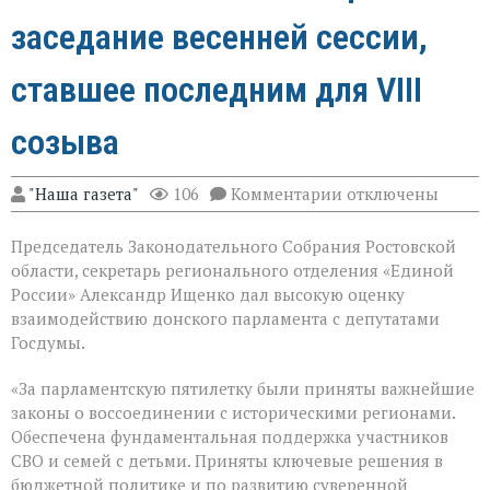
заседание весенней сессии,
ставшее последним для VIII
созыва
к
"Наша газета"
106
Комментарии
отключены
записи
В
Председатель Законодательного Собрания Ростовской
Государственной
Думе
области, секретарь регионального отделения «Единой
России
России» Александр Ищенко дал высокую оценку
состоялось
взаимодействию донского парламента с депутатами
заключительное
пленарное
Госдумы.
заседание
весенней
«За парламентскую пятилетку были приняты важнейшие
сессии,
законы о воссоединении с историческими регионами.
ставшее
последним
Обеспечена фундаментальная поддержка участников
для
СВО и семей с детьми. Приняты ключевые решения в
VIII
бюджетной политике и по развитию суверенной