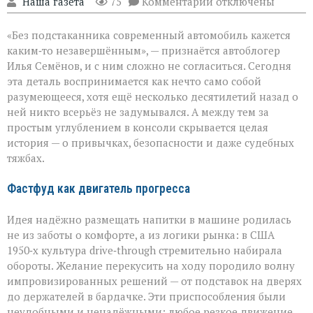
к
"Наша газета"
75
Комментарии
отключены
записи
Подстаканник:
«Без подстаканника современный автомобиль кажется
незаметный
герой
каким‑то незавершённым», — признаётся автоблогер
автомобильного
Илья Семёнов, и с ним сложно не согласиться. Сегодня
салона
эта деталь воспринимается как нечто само собой
разумеющееся, хотя ещё несколько десятилетий назад о
ней никто всерьёз не задумывался. А между тем за
простым углублением в консоли скрывается целая
история — о привычках, безопасности и даже судебных
тяжбах.
Фастфуд как двигатель прогресса
Идея надёжно размещать напитки в машине родилась
не из заботы о комфорте, а из логики рынка: в США
1950‑х культура drive‑through стремительно набирала
обороты. Желание перекусить на ходу породило волну
импровизированных решений — от подставок на дверях
до держателей в бардачке. Эти приспособления были
неудобными и ненадёжными: любое резкое движение