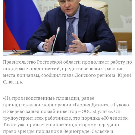
Правительство Ростовской области продолжает работу по
поддержке предприятий, предоставляющих рабочие
места дончанам, сообщил глава Донского региона Юрий
Слюсарь.
«На производственные площадки, ранее
принадлежавшие корпорации «Глория Джинс», в Гуково
и Зверево зашел новый инвестор – ООО «Булава». Он
трудоустроит всех работников, это порядка 400 человек.
Также уже привлечен инвестор, которому передано
право аренды площадок в Зернограде, Сальске и