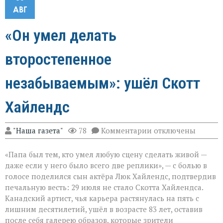
АВГ
«Он умел делать
второстепенное
незабываемым»: ушёл Скотт
Хайлендс
к
"Наша газета"
78
Комментарии
отключены
записи
«Он
«Папа был тем, кто умел любую сцену сделать живой —
умел
делать
даже если у него было всего две реплики», — с болью в
второстепенное
голосе поделился сын актёра Люк Хайлендс, подтвердив
незабываемым»:
печальную весть: 29 июля не стало Скотта Хайлендса.
ушёл
Скотт
Канадский артист, чья карьера растянулась на пять с
Хайлендс
лишним десятилетий, ушёл в возрасте 83 лет, оставив
после себя галерею образов, которые зрители