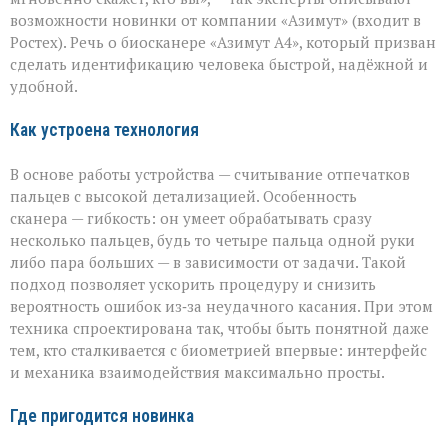
секунды»:
возможности новинки от компании «Азимут» (входит в
новый
биосканер
Ростех). Речь о биосканере «Азимут А4», который призван
от
сделать идентификацию человека быстрой, надёжной и
«Азимута»
удобной.
Как устроена технология
В основе работы устройства — считывание отпечатков
пальцев с высокой детализацией. Особенность
сканера — гибкость: он умеет обрабатывать сразу
несколько пальцев, будь то четыре пальца одной руки
либо пара больших — в зависимости от задачи. Такой
подход позволяет ускорить процедуру и снизить
вероятность ошибок из‑за неудачного касания. При этом
техника спроектирована так, чтобы быть понятной даже
тем, кто сталкивается с биометрией впервые: интерфейс
и механика взаимодействия максимально просты.
Где пригодится новинка