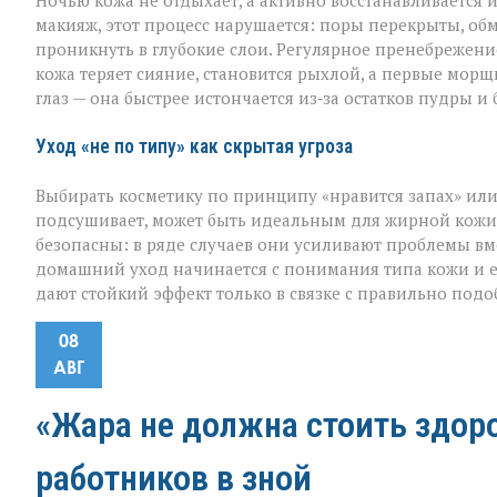
Ночью кожа не отдыхает, а активно восстанавливается 
макияж, этот процесс нарушается: поры перекрыты, обм
проникнуть в глубокие слои. Регулярное пренебрежен
кожа теряет сияние, становится рыхлой, а первые мор
глаз — она быстрее истончается из‑за остатков пудры и
Уход «не по типу» как скрытая угроза
Выбирать косметику по принципу «нравится запах» или
подсушивает, может быть идеальным для жирной кожи, 
безопасны: в ряде случаев они усиливают проблемы вм
домашний уход начинается с понимания типа кожи и 
дают стойкий эффект только в связке с правильно под
08
АВГ
«Жара не должна стоить здор
работников в зной