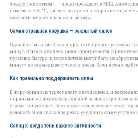
прощает
бокале с напитком», — предупреждают в МВД. Аномальн
легкомыслия»:
отметке в +40 °C, требует не просто осторожности, а ч
МВД — о
смотреть всерьёз и как их избежать.
том,
как
уберечь
Самая страшная ловушка — закрытый салон
себя
и
Одна из самых тяжёлых и при этом предотвратимых тр
близких
минут. В палящий день салон прогревается стремительн
пугающе быстро, и последствия могут быть необратимы
минут» не оправдывает такого риска. Если нужно выйти
Как правильно поддерживать силы
В жару организм теряет влагу интенсивнее, и восполня
порциями, не дожидаясь сильной жажды. При этом алко
угроза: он ускоряет обезвоживание и мешает телу спра
условиях зноя способны резко ухудшить самочувствие и
Солнце: когда тень важнее активности