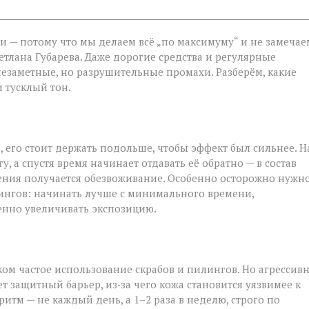
и — потому что мы делаем всё „по максимуму“ и не замечае
етлана Губарева. Даже дорогие средства и регулярные
незаметные, но разрушительные промахи. Разберём, какие
 тусклый тон.
 его стоит держать подольше, чтобы эффект был сильнее. Н
у, а спустя время начинает отдавать её обратно — в состав
жнения получается обезвоживание. Особенно осторожно нужн
лингов: начинать лучше с минимального времени,
енно увеличивать экспозицию.
ом частое использование скрабов и пилингов. Но агрессив
 защитный барьер, из‑за чего кожа становится уязвимее к
м — не каждый день, а 1–2 раза в неделю, строго по