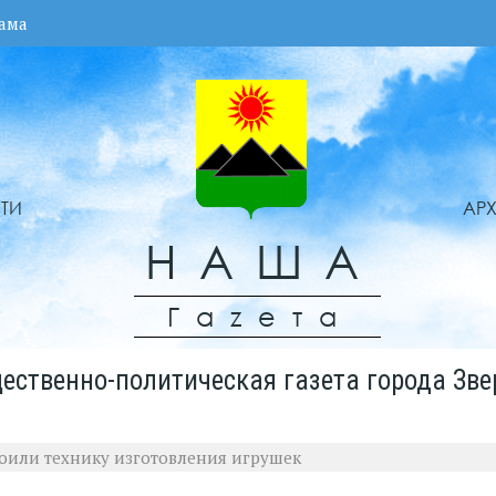
ама
ТИ
АР
НАША
Гаzета
ественно-политическая газета города Зве
оили технику изготовления игрушек