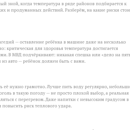
ый зной, когда температура в ряде районов подбирается к
ётких и продуманных действий. Разберём, на какие риски стои
агедий — оставление ребёнка в машине даже на несколько
о: критическая для здоровья температура достигается
ми. В МВД подчёркивают: никакая спешка или «дело на пят
 из авто — ребёнок должен быть с вами.
ть её нужно грамотно. Лучше пить воду регулярно, небольш
голь в такую погоду — не просто плохой выбор, а реальная
вляться с перегревом. Даже напитки с невысоким градусом в
 повысить риск теплового удара.