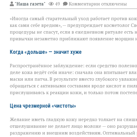
к
"Наша газета"
49
Комментарии
отключены
записи
«Вы
«Иногда самый старательный уход работает против кож
думаете,
что
как сами себе вредим», — предупреждает косметолог Св
ухаживаете,
процедуры не спасут, если в ежедневном ритуале есть 
а
привычки незаметно приближают появление морщин и
на
деле
ускоряете
Когда «дольше» — значит хуже
старение»:
косметолог
Распространённое заблуждение: если средство полезно,
о
скрытых
деле кожа ведёт себя иначе: сначала она впитывает влаг
ошибках
маски или патча. В результате вместо глубокого увла
в
обращаться с активными составами вроде кислот и пи
уходе
прислушиваясь к реакции кожи, и только потом постеп
Цена чрезмерной «чистоты»
Желание иметь гладкую кожу нередко толкает на слишк
отшелушивание не делает лицо моложе — оно разрушает
раздражению и внешним воздействиям. Оптимальный рит