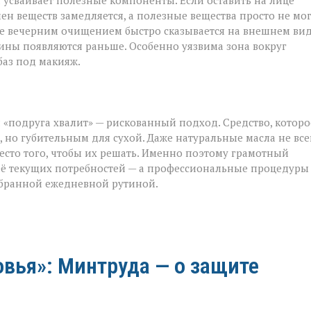
и усваивает полезные компоненты. Если оставить на лице
ен веществ замедляется, а полезные вещества просто не мо
ие вечерним очищением быстро сказывается на внешнем вид
щины появляются раньше. Особенно уязвима зона вокруг
 баз под макияж.
 «подруга хвалит» — рискованный подход. Средство, которо
но губительным для сухой. Даже натуральные масла не все
есто того, чтобы их решать. Именно поэтому грамотный
её текущих потребностей — а профессиональные процедуры
обранной ежедневной рутиной.
овья»: Минтруда — о защите