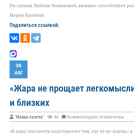
По словам Любови Новиковой, вязание способствует ра
Мария Крайняя
Поделиться ссылкой:
08
АВГ
«Жара не прощает легкомыслия
и близких
к
"Наша газета"
46
Комментарии
отключены
записи
«Жара
«В жару опасность подстерегает там, где её не ждёшь: 
не