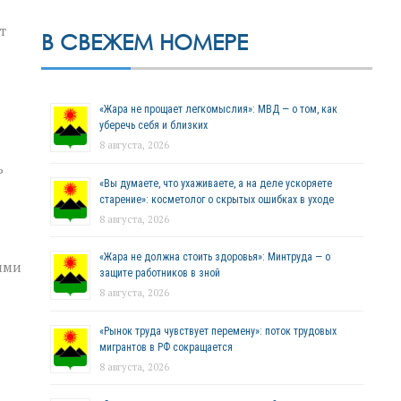
т
В СВЕЖЕМ НОМЕРЕ
«Жара не прощает легкомыслия»: МВД — о том, как
уберечь себя и близких
8 августа, 2026
ь
«Вы думаете, что ухаживаете, а на деле ускоряете
старение»: косметолог о скрытых ошибках в уходе
8 августа, 2026
«Жара не должна стоить здоровья»: Минтруда — о
ими
защите работников в зной
8 августа, 2026
«Рынок труда чувствует перемену»: поток трудовых
мигрантов в РФ сокращается
8 августа, 2026