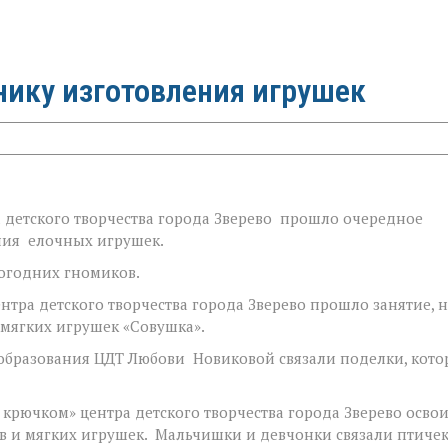
нику изготовления игрушек
детского творчества города Зверево прошло очередное
ения елочных игрушек.
огодних гномиков.
тра детского творчества города Зверево прошло занятие, н
мягких игрушек «Совушка».
образования ЦДТ Любови Новиковой связали поделки, кот
рючком» центра детского творчества города Зверево осво
 и мягких игрушек. Мальчишки и девчонки связали птичек