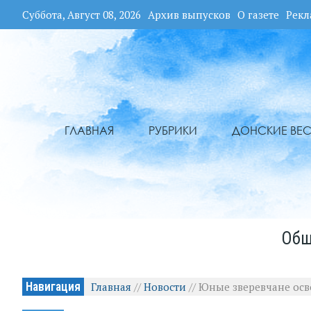
Суббота, Август 08, 2026
Архив выпусков
О газете
Рекл
ГЛАВНАЯ
РУБРИКИ
ДОНСКИЕ ВЕС
Общ
Навигация
Главная
//
Новости
//
Юные зверевчане осв