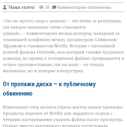
к
"Наша газета"
58
Комментарии
отключены
записи
«Когда
«Это не просто спор о деньгах — это битва за репутацию,
слово
бьёт
где каждое сказанное слово становится
больнее
уликой», — комментируют медиаэксперты, наблюдая за
иска:
эскалацией конфликта между продюсером Саймоном
новый
виток
Афрамом и стримингом Netflix. История с пропавшей
спора
копией фильма Fortitude, над которым годами трудилась
Netflix
команда, из драмы о потерянных файлах превращается в
и
острое противостояние, где на кону — не только
продюсера»
миллионы, но и доверие в индустрии.
От пропажи диска — к публичному
обвинению
Изначально спор касался утраты мастер‑копии триллера:
продюсер передал её Netflix для закрытого показа с
чёткими инструкциями удалить файлы после просмотра.
Однако вместо аккуратного возврата последовала