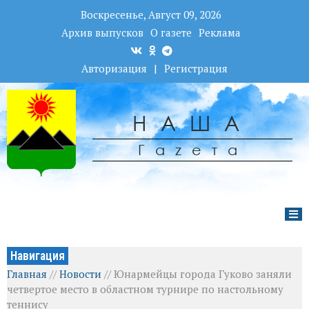
Воскресенье, Август 09, 2026
Архив выпусков
О газете
Реклама
Авторизация
|
Регистрация
НАША
Гаzета
Навигация
Главная
//
Новости
//
Юнармейцы города Гуково заняли
четвертое место в областном турнире по настольному
теннису