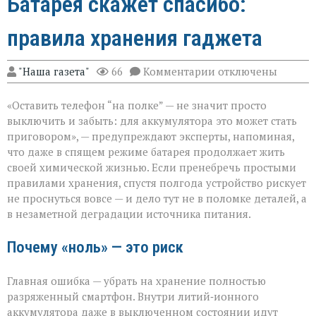
Батарея скажет спасибо:
правила хранения гаджета
к
"Наша газета"
66
Комментарии
отключены
записи
Батарея
«Оставить телефон “на полке” — не значит просто
скажет
спасибо:
выключить и забыть: для аккумулятора это может стать
правила
приговором», — предупреждают эксперты, напоминая,
хранения
что даже в спящем режиме батарея продолжает жить
гаджета
своей химической жизнью. Если пренебречь простыми
правилами хранения, спустя полгода устройство рискует
не проснуться вовсе — и дело тут не в поломке деталей, а
в незаметной деградации источника питания.
Почему «ноль» — это риск
Главная ошибка — убрать на хранение полностью
разряженный смартфон. Внутри литий‑ионного
аккумулятора даже в выключенном состоянии идут