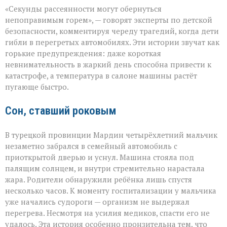
«Жара
«Секунды рассеянности могут обернуться
не
прощает
непоправимым горем», — говорят эксперты по детской
невнимательности
безопасности, комментируя череду трагедий, когда дети
трагедии
гибли в перегретых автомобилях. Эти истории звучат как
в
раскалённых
горькие предупреждения: даже короткая
машинах»
невнимательность в жаркий день способна привести к
катастрофе, а температура в салоне машины растёт
пугающе быстро.
Сон, ставший роковым
В турецкой провинции Мардин четырёхлетний мальчик
незаметно забрался в семейный автомобиль с
приоткрытой дверью и уснул. Машина стояла под
палящим солнцем, и внутри стремительно нарастала
жара. Родители обнаружили ребёнка лишь спустя
несколько часов. К моменту госпитализации у мальчика
уже начались судороги — организм не выдержал
перегрева. Несмотря на усилия медиков, спасти его не
удалось. Эта история особенно пронзительна тем, что