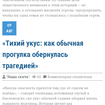
общественного внимания к этим историям — не
наказание, а осознание масштаба угрозы: предупредить,
чтобы ни одна семья не столкнулась с подобным горем.
09
АВГ
«Тихий укус: как обычная
прогулка обернулась
трагедией»
к
"Наша газета"
60
Комментарии
отключены
записи
«Тихий
«Иногда опасность прячется там, где её совсем не
укус:
как
ждёшь», — говорят очевидцы, вспоминая случай в
обычная
Кисловодске, где укус обычной гадюки оборвал жизнь
прогулка
пожилого мужчины. История звучит как
обернулась