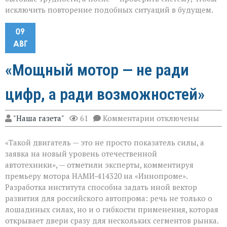
исключить повторение подобных ситуаций в будущем.
09
АВГ
«Мощный мотор — не ради
цифр, а ради возможностей»
к
"Наша газета"
61
Комментарии
отключены
записи
«Мощный
«Такой двигатель — это не просто показатель силы, а
мотор — не
ради
заявка на новый уровень отечественной
цифр,
автотехники», — отметили эксперты, комментируя
а
премьеру мотора НАМИ‑414320 на «Иннопроме».
ради
возможностей»
Разработка института способна задать иной вектор
развития для российского автопрома: речь не только о
лошадиных силах, но и о гибкости применения, которая
открывает двери сразу для нескольких сегментов рынка.