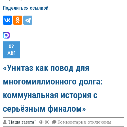
Поделиться ссылкой:
09
АВГ
«Унитаз как повод для
многомиллионного долга:
коммунальная история с
серьёзным финалом»
к
"Наша газета"
80
Комментарии
отключены
записи