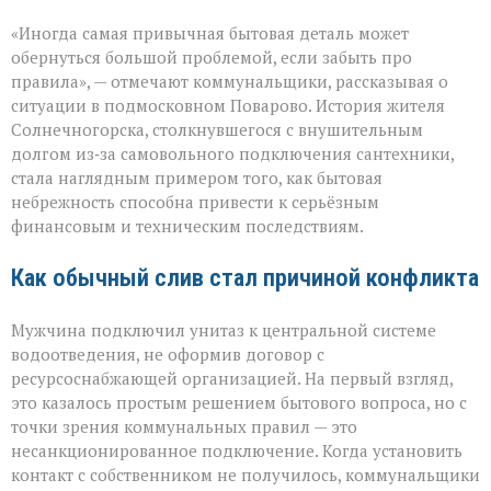
«Унитаз
«Иногда самая привычная бытовая деталь может
как
повод
обернуться большой проблемой, если забыть про
для
правила», — отмечают коммунальщики, рассказывая о
многомиллионног
ситуации в подмосковном Поварово. История жителя
долга:
коммунальная
Солнечногорска, столкнувшегося с внушительным
история
долгом из‑за самовольного подключения сантехники,
с
стала наглядным примером того, как бытовая
серьёзным
небрежность способна привести к серьёзным
финалом»
финансовым и техническим последствиям.
Как обычный слив стал причиной конфликта
Мужчина подключил унитаз к центральной системе
водоотведения, не оформив договор с
ресурсоснабжающей организацией. На первый взгляд,
это казалось простым решением бытового вопроса, но с
точки зрения коммунальных правил — это
несанкционированное подключение. Когда установить
контакт с собственником не получилось, коммунальщики