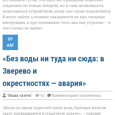
сохранить не только батарею, но и саму возможность
пользоваться устройством, когда оно снова понадобится.
В итоге забота о технике оказывается не про сложные
инструкции, а про понимание того, как она устроена — и
чего точно не любит.
09
АВГ
«Без воды ни туда ни сюда: в
Зверево и
окрестностях — авария»
к
"Наша газета"
65
Комментарии
отключены
записи
«Без
«Когда из крана перестаёт идти вода, бытовые мелочи
воды
ни
сразу превращаются в серьёзную задачу», — говорят