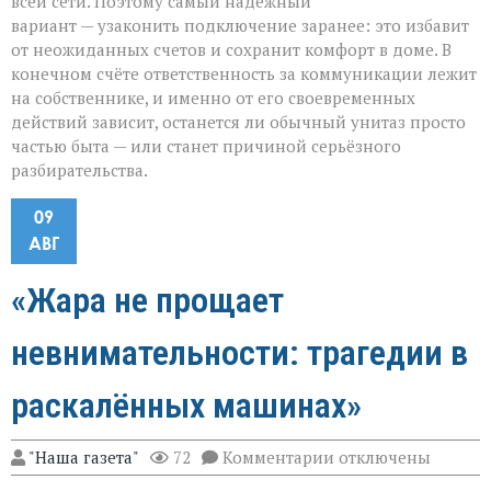
всей сети. Поэтому самый надёжный
вариант — узаконить подключение заранее: это избавит
от неожиданных счетов и сохранит комфорт в доме. В
конечном счёте ответственность за коммуникации лежит
на собственнике, и именно от его своевременных
действий зависит, останется ли обычный унитаз просто
частью быта — или станет причиной серьёзного
разбирательства.
09
АВГ
«Жара не прощает
невнимательности: трагедии в
раскалённых машинах»
к
"Наша газета"
72
Комментарии
отключены
записи