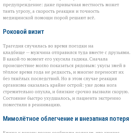
трагедией»
предупреждение: даже привычная местность может
таить угрозу, а скорость реакции и точность
медицинской помощи порой решают всё.
Роковой визит
Трагедия случилась во время поездки на
кладбище — мужчина отправился туда вместе с друзьями.
В какой‑то момент его укусила гадюка. Сначала
происшествие могло показаться рядовым: укусы змей в
тёплое время года не редкость, и многие переносят их
без тяжёлых последствий. Но в этом случае реакция
организма оказалась крайне острой: уже дома нога
стремительно опухла, и близкие срочно вызвали скорую.
Состояние быстро ухудшалось, и пациента экстренно
поместили в реанимацию.
Мимолётное облегчение и внезапная потеря
Ближе к вечеру врачи сообщили родным, что кризис