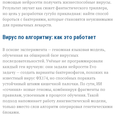
разрушения,
помощью нейросети получить жизнеспособные вирусы.
а
Результат звучит как сюжет фантастического триллера,
для
но цель у разработки сугубо прикладная: найти способ
спасения»
бороться с бактериями, которые становятся неуязвимыми
для привычных лекарств.
Вирус по алгоритму: как это работает
В основе эксперимента — геномная языковая модель,
обученная на обширной базе вирусных
последовательностей. Учёные не программировали
каждый ген вручную: они задали нейросети Evo
задачу — создать варианты бактериофагов, похожих на
известный вирус ФХ174, но способных поражать
устойчивый штамм кишечной палочки. По сути, ИИ
«сочинял» новые геномы, комбинируя фрагменты по
правилам, усвоенным в процессе обучения. Такой
подход напоминает работу лингвистической модели,
только вместо слов алгоритм оперировал генетическими
блоками.