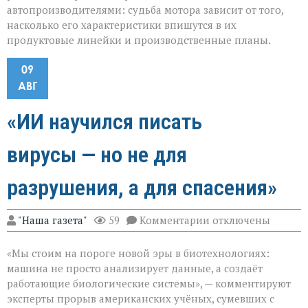
автопроизводителями: судьба мотора зависит от того,
насколько его характеристики впишутся в их
продуктовые линейки и производственные планы.
09
АВГ
«ИИ научился писать
вирусы — но не для
разрушения, а для спасения»
к
"Наша газета"
59
Комментарии
отключены
записи
«ИИ
«Мы стоим на пороге новой эры в биотехнологиях:
научился
писать
машина не просто анализирует данные, а создаёт
вирусы — но
работающие биологические системы», — комментируют
не
эксперты прорыв американских учёных, сумевших с
для