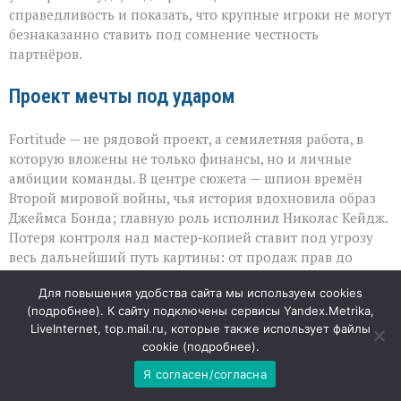
справедливость и показать, что крупные игроки не могут
безнаказанно ставить под сомнение честность
партнёров.
Проект мечты под ударом
Fortitude — не рядовой проект, а семилетняя работа, в
которую вложены не только финансы, но и личные
амбиции команды. В центре сюжета — шпион времён
Второй мировой войны, чья история вдохновила образ
Джеймса Бонда; главную роль исполнил Николас Кейдж.
Потеря контроля над мастер‑копией ставит под угрозу
весь дальнейший путь картины: от продаж прав до
наградного сезона. Для индустрии этот случай
Для повышения удобства сайта мы используем cookies
становится тревожным сигналом: даже при работе с
(
подробнее
). К сайту подключены сервисы Yandex.Metrika,
гигантами вопрос безопасности материалов остаётся
LiveInternet, top.mail.ru, которые также использует файлы
критически важным, а публичная риторика способна
cookie (
подробнее
).
ранить не меньше, чем юридические просчёты.
Я согласен/согласна
09