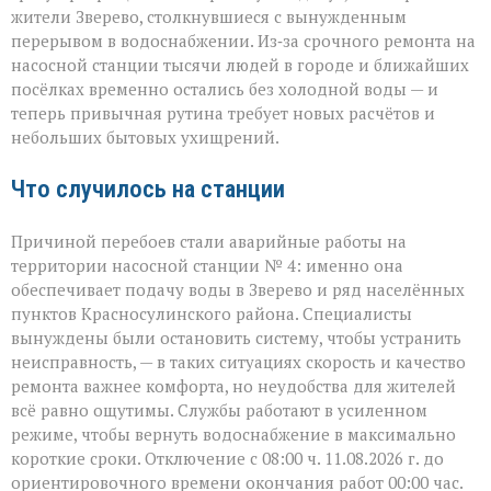
туда
жители Зверево, столкнувшиеся с вынужденным
ни
перерывом в водоснабжении. Из‑за срочного ремонта на
сюда:
в
насосной станции тысячи людей в городе и ближайших
Зверево
посёлках временно остались без холодной воды — и
и
теперь привычная рутина требует новых расчётов и
окрестностях — ава
небольших бытовых ухищрений.
Что случилось на станции
Причиной перебоев стали аварийные работы на
территории насосной станции № 4: именно она
обеспечивает подачу воды в Зверево и ряд населённых
пунктов Красносулинского района. Специалисты
вынуждены были остановить систему, чтобы устранить
неисправность, — в таких ситуациях скорость и качество
ремонта важнее комфорта, но неудобства для жителей
всё равно ощутимы. Службы работают в усиленном
режиме, чтобы вернуть водоснабжение в максимально
короткие сроки. Отключение с 08:00 ч. 11.08.2026 г. до
ориентировочного времени окончания работ 00:00 час.