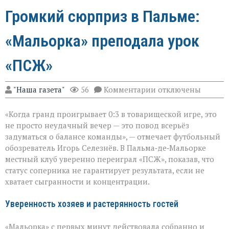
Громкий сюрприз в Пальме:
«Мальорка» преподала урок
«ПСЖ»
к
"Наша газета"
56
Комментарии
отключены
записи
Громкий
«Когда гранд проигрывает 0:3 в товарищеской игре, это
сюрприз
в
не просто неудачный вечер — это повод всерьёз
Пальме:
задуматься о балансе команды», — отмечает футбольный
«Мальорка»
обозреватель Игорь Селезнёв. В Пальма‑де‑Мальорке
преподала
урок
местный клуб уверенно переиграл «ПСЖ», показав, что
«ПСЖ»
статус соперника не гарантирует результата, если не
хватает сыгранности и концентрации.
Уверенность хозяев и растерянность гостей
«Мальорка» с первых минут действовала собранно и