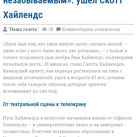
Хайлендс
к
"Наша газета"
58
Комментарии
отключены
записи
«Он
«Папа был тем, кто умел любую сцену сделать живой —
умел
делать
даже если у него было всего две реплики», — с болью в
второстепенное
голосе поделился сын актёра Люк Хайлендс, подтвердив
незабываемым»:
печальную весть: 29 июля не стало Скотта Хайлендса.
ушёл
Скотт
Канадский артист, чья карьера растянулась на пять с
Хайлендс
лишним десятилетий, ушёл в возрасте 83 лет, оставив
после себя галерею образов, которые зрители
вспоминают до сих пор.
От театральной сцены к телеэкрану
Путь Хайлендса в искусстве начинался вдали от софитов
Голливуда — в университетских залах и на камерных
подмостках. Получив театральное образование в