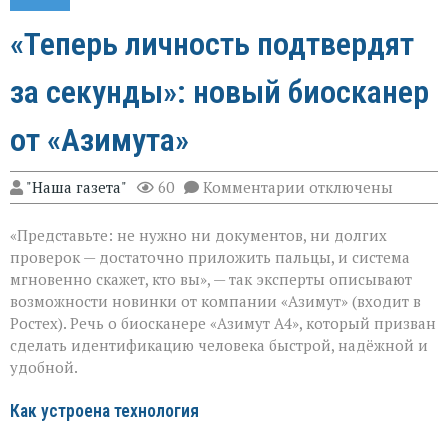
«Теперь личность подтвердят
за секунды»: новый биосканер
от «Азимута»
к
"Наша газета"
60
Комментарии
отключены
записи
«Теперь
«Представьте: не нужно ни документов, ни долгих
личность
подтвердят
проверок — достаточно приложить пальцы, и система
за
мгновенно скажет, кто вы», — так эксперты описывают
секунды»:
возможности новинки от компании «Азимут» (входит в
новый
биосканер
Ростех). Речь о биосканере «Азимут А4», который призван
от
сделать идентификацию человека быстрой, надёжной и
«Азимута»
удобной.
Как устроена технология