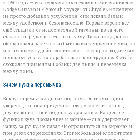
в 1984 году — его первыми носителями стали минивэны
Dodge Caravan и Plymouth Voyager от Chrysler. Инженеры
не просто добавили углубление: они искали баланс
между удобством и безопасностью. Первые версии всё
ещё страдали от недостаточной глубины, из‑за чего
стаканы нередко вылетали на ходу. Такие инциденты
оборачивались не только бытовыми неприятностями, но
и реальными судебными исками — автопроизводителям
пришлось серьёзно дорабатывать конструкцию. В итоге
сложился привычный облик: две ниши и перемычка
между ними.
Зачем нужна перемычка
Вокруг перемычки до сих пор ходят легенды: одни
уверены, что она придумана для ручки или сигары,
другие видят в ней подставку для книги. На деле её
функция куда прозаичнее и важнее — она удерживает
чашку за ручку, не давая ей опрокинуться на виражах и
при резких торможениях. Этот небольшой элемент стал
негласным стандартом эргономики: он превращает