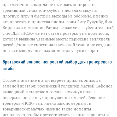
прагматично: команда не пыталась копировать
зрелищный стиль топ‑клубов, а делала ставку на
плотную игру и быстрые выходы из обороны. Именно
эта простота и принесла плоды: голы Зиту Лувумбу, Яна
Вирджили и Антонио Раильо сложились в убедительный
счёт. Для «ПСЖ» же матч стал проверкой на прочность,
которая выявила уязвимые места: парижане выглядели
разобщённо, не смогли навязать свой темп и не создали
по-настоящему опасных моментов у чужих ворот.
Вратарский вопрос: непростой выбор для тренерского
штаба
Особое внимание в этой встрече привлёк эпизод с
заменой вратаря: российский голкипер Матвей Сафонов,
вышедший в стартовом составе, покинул поле в
перерыве после двух пропущенных мячей. Решение
тренеров «ПСЖ» выглядело закономерным: в
товарищеских матчах именно такие моменты
используют, чтобы протестировать разные варианты и