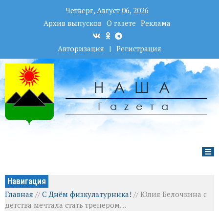
Четверг, Август 06, 2026
Архив выпусков
О газете
Реклама
Авторизация
|
Регистрация
НАША
Гаzета
Навигация
Главная
//
С Днём физкультурника!
//
Юлия Белочкина с
детства мечтала стать тренером…