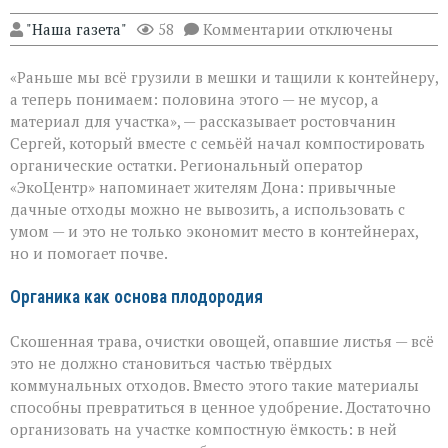
к
"Наша газета"
58
Комментарии
отключены
записи
От
«Раньше мы всё грузили в мешки и тащили к контейнеру,
мусора
к
а теперь понимаем: половина этого — не мусор, а
пользе:
материал для участка», — рассказывает ростовчанин
как
Сергей, который вместе с семьёй начал компостировать
превратить
отходы
органические остатки. Региональный оператор
в
«ЭкоЦентр» напоминает жителям Дона: привычные
ресурс
дачные отходы можно не вывозить, а использовать с
умом — и это не только экономит место в контейнерах,
но и помогает почве.
Органика как основа плодородия
Скошенная трава, очистки овощей, опавшие листья — всё
это не должно становиться частью твёрдых
коммунальных отходов. Вместо этого такие материалы
способны превратиться в ценное удобрение. Достаточно
организовать на участке компостную ёмкость: в ней