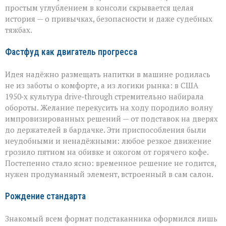
простым углублением в консоли скрывается целая
история — о привычках, безопасности и даже судебных
тяжбах.
Фастфуд как двигатель прогресса
Идея надёжно размещать напитки в машине родилась
не из заботы о комфорте, а из логики рынка: в США
1950‑х культура drive‑through стремительно набирала
обороты. Желание перекусить на ходу породило волну
импровизированных решений — от подставок на дверях
до держателей в бардачке. Эти приспособления были
неудобными и ненадёжными: любое резкое движение
грозило пятном на обивке и ожогом от горячего кофе.
Постепенно стало ясно: временное решение не годится,
нужен продуманный элемент, встроенный в сам салон.
Рождение стандарта
Знакомый всем формат подстаканника оформился лишь