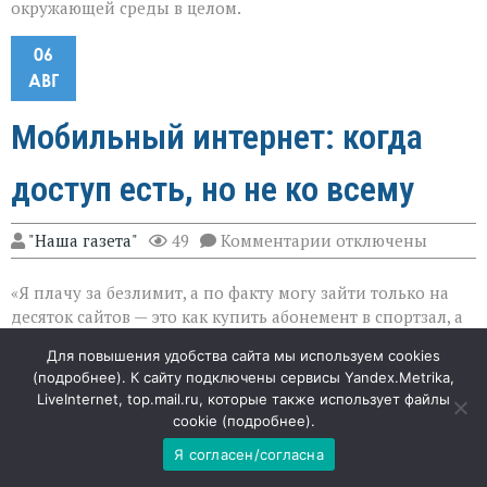
окружающей среды в целом.
06
АВГ
Мобильный интернет: когда
доступ есть, но не ко всему
к
"Наша газета"
49
Комментарии
отключены
записи
Мобильный
«Я плачу за безлимит, а по факту могу зайти только на
интернет:
когда
десяток сайтов — это как купить абонемент в спортзал, а
доступ
попасть лишь в раздевалку», — делится москвич Алексей,
есть,
Для повышения удобства сайта мы используем cookies
который в последнее время всё чаще задумывается о
но
(
подробнее
). К сайту подключены сервисы Yandex.Metrika,
не
смене оператора. В Центральном федеральном округе
LiveInternet, top.mail.ru, которые также использует файлы
ко
картина мобильного интернета заметно изменилась:
cookie (
подробнее
).
всему
значительная часть сессий теперь проходит в режиме
Я согласен/согласна
ограничений — через так называемые белые списки.