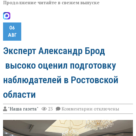
Продолжение читайте в свежем выпуске
06
АВГ
Эксперт Александр Брод
высоко оценил подготовку
наблюдателей в Ростовской
области
к
"Наша газета"
23
Комментарии
отключены
записи
Эксперт
Александр
Брод
высоко