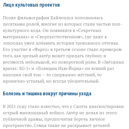
Лицо культовых проектов
Позже фильмография Хайлендса пополнилась
десятками ролей, многие из которых стали частью поп-
культурного кода. Он появлялся в «Секретных
материалах» и «Сверхъестественном», где даже в
эпизодах умел добавить истории тревожного оттенка.
Его участие в «Фарго» в третьем сезоне стало примером
того, как зрелый актёр может придать глубину и
весомость небольшой, но поворотной роли. В «Звёздных
вратах: SG‑1» и «Полиции Нью‑Йорка» он всякий раз
находил свой тон — то сдержанно-жёсткий, то
иронично-усталый, но всегда убедительный.
Болезнь и тишина вокруг причины ухода
В 2021 году стало известно, что у Скотта диагностирован
острый миелоидный лейкоз. Актёр не делал из этого
публичной драмы, предпочитая беречь личное
пространство. Семья также не раскрывает деталей