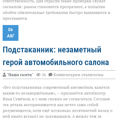
ответственность. Для отрасли такие проверки служат
сигналом: рынок становится прозрачнее, а попытки
обойти обязательные требования быстро выявляются и
пресекаются.
06
АВГ
Подстаканник: незаметный
герой автомобильного салона
к
"Наша газета"
56
Комментарии
отключены
записи
Подстаканник:
«Без подстаканника современный автомобиль кажется
незаметный
герой
каким‑то незавершённым», — признаётся автоблогер
автомобильного
Илья Семёнов, и с ним сложно не согласиться. Сегодня
салона
эта деталь воспринимается как нечто само собой
разумеющееся, хотя ещё несколько десятилетий назад о
ней никто всерьёз не задумывался. А между тем за