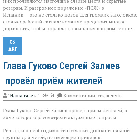
них проявляются настоящие слабые места и скрытые
резервы. И разгромное поражение «ПСЖ» в
Испании — это не столько повод для громких заголовков,
сколько рабочий сигнал: команде предстоит многое
доработать, чтобы оправдать ожидания в новом сезоне.
06
АВГ
Глава Гуково Сергей Залиев
провёл приём жителей
к
"Наша газета"
54
Комментарии
отключены
записи
Глава
Глава Гуково Сергей Залиев провёл приём жителей, в
Гуково
Сергей
ходе которого рассмотрели актуальные вопросы.
Залиев
провёл
Речь шла о необходимости создания дополнительной
приём
группы для детей, не имеющих прививок,
жителей