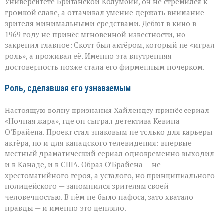
Университете Британской Колумбии, он не стремился к
громкой славе, а оттачивал умение держать внимание
зрителя минимальными средствами. Дебют в кино в
1969 году не принёс мгновенной известности, но
закрепил главное: Скотт был актёром, который не «играл
роль», а проживал её. Именно эта внутренняя
достоверность позже стала его фирменным почерком.
Роль, сделавшая его узнаваемым
Настоящую волну признания Хайлендсу принёс сериал
«Ночная жара», где он сыграл детектива Кевина
О’Брайена. Проект стал знаковым не только для карьеры
актёра, но и для канадского телевидения: впервые
местный драматический сериал одновременно выходил
и в Канаде, и в США. Образ О’Брайена — не
хрестоматийного героя, а усталого, но принципиального
полицейского — запомнился зрителям своей
человечностью. В нём не было пафоса, зато хватало
правды — и именно это цепляло.