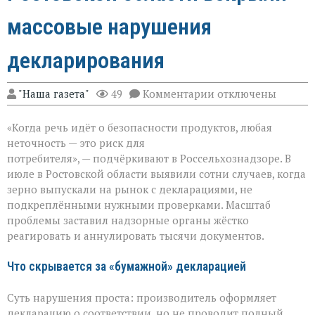
массовые нарушения
декларирования
к
"Наша газета"
49
Комментарии
отключены
записи
Зерно
«Когда речь идёт о безопасности продуктов, любая
под
прицелом:
неточность — это риск для
в
потребителя», — подчёркивают в Россельхознадзоре. В
Ростовской
июле в Ростовской области выявили сотни случаев, когда
области
вскрыли
зерно выпускали на рынок с декларациями, не
массовые
подкреплёнными нужными проверками. Масштаб
нарушения
проблемы заставил надзорные органы жёстко
декларирования
реагировать и аннулировать тысячи документов.
Что скрывается за «бумажной» декларацией
Суть нарушения проста: производитель оформляет
декларацию о соответствии, но не проводит полный