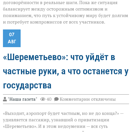
договорённости в реальные шаги. Пока же ситуация
балансирует между осторожным оптимизмом и
пониманием, что путь к устойчивому миру будет долгим
и потребует компромиссов от всех участников.
07
АВГ
«Шереметьево»: что уйдёт в
частные руки, а что останется у
государства
к
"Наша газета"
40
Комментарии
отключены
записи
«Шереметьево»:
«Выходит, аэропорт будет частным, но не до конца?» —
что
уйдёт
удивляется пассажир, узнавший о приватизации
в
«Шереметьево». И в этом недоумении — вся суть
частные