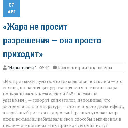
07
АВГ
«Жара не просит
разрешения — она просто
приходит»
к
"Наша газета"
46
Комментарии
отключены
записи
«Жара
«Мы привыкли думать, что главная опасность лета — это
не
просит
солнце, но настоящая угроза прячется в тишине: жара
разрешения — она
подкрадывается незаметно и бьёт по самым
просто
уязвимым», — говорит климатолог, напоминая, что
приходит»
экстремальная температура — это не просто дискомфорт,
а серьёзный риск для здоровья. В разных уголках мира
люди веками вырабатывали свои способы выживания в
пекле — и многие из этих приёмов сегодня могут