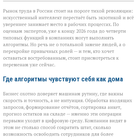
записи
«ИИ
Рынок труда в России стоит на пороге тихой революции:
не
придёт
искусственный интеллект перестаёт быть экзотикой и всё
с
увереннее занимает место в рабочих процессах. По
табличкой
оценкам экспертов, уже к концу 2026 года до четверти
“вы
уволены” — он
типовых функций в компаниях могут выполнять
тихо
алгоритмы. Но речь не о тотальной замене людей, а о
перепишет
перекройке привычных ролей — и тем, кто хочет
правила
оставаться востребованным, стоит присмотреться к
игры»
переменам уже сейчас.
Где алгоритмы чувствуют себя как дома
Бизнес охотно доверяет машинам рутину, где важны
скорость и точность, а не интуиция. Обработка входящих
запросов, формирование отчётов, сортировка анкет,
прогноз остатков на складе — именно эти операции
первыми уходят в цифровую среду. Компании видят в
этом не столько способ сократить штат, сколько
возможность освободить сотрудников для более