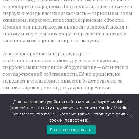
«аэропорт» и «аэродром». Под приватизацию попадёт в
первую очередь пассажирская часть — терминалы, зоны
ожидания, парковки, подъезды, сервисные объекты.
Именно эти пространства приносят основной доход и
потому интересны инвестору: их развитие напрямую
влияет на комфорт пассажиров и выручку.
А вот аэродромная инфраструктура —
взлётно‑посадочные полосы, рулёжные дорожки,
перроны, навигационное оборудование — останется в
государственной собственности. Её не продают, но
передают в управление: инвестор будет отвечать за
эксплуатацию и ремонт, регулярно перечисляя
государству концессионный платёж. Такой формат
выгоден обеим сторонам: бизнес заинтересован
Для повышения удобства сайта мы используем cookies
поддерживать объекты в порядке, ведь от их состояния
(
подробнее
). К сайту подключены сервисы Yandex.Metrika,
LiveInternet, top.mail.ru, которые также использует файлы
зависит работа всего аэропорта.
cookie (
подробнее
).
Зачем это нужно и чего ждать пассажирам
Я согласен/согласна