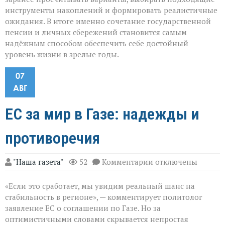
инструменты накоплений и формировать реалистичные
ожидания. В итоге именно сочетание государственной
пенсии и личных сбережений становится самым
надёжным способом обеспечить себе достойный
уровень жизни в зрелые годы.
07
АВГ
ЕС за мир в Газе: надежды и
противоречия
к
"Наша газета"
52
Комментарии
отключены
записи
ЕС
«Если это сработает, мы увидим реальный шанс на
за
мир
стабильность в регионе», — комментирует политолог
в
заявление ЕС о соглашении по Газе. Но за
Газе:
оптимистичными словами скрывается непростая
надежды