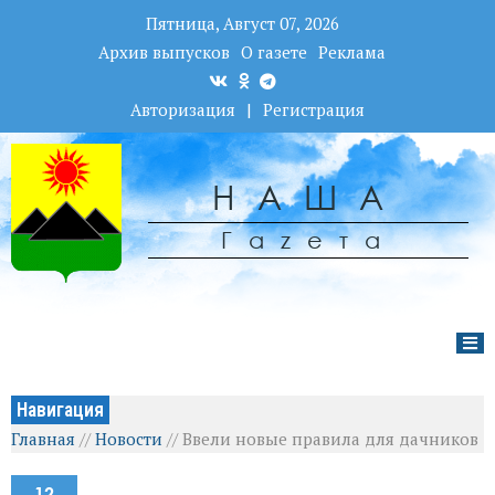
Пятница, Август 07, 2026
Архив выпусков
О газете
Реклама
Авторизация
|
Регистрация
НАША
Гаzета
Навигация
Главная
//
Новости
//
Ввели новые правила для дачников
12