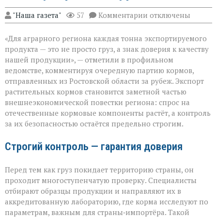
к
"Наша газета"
57
Комментарии
отключены
записи
«Донской
«Для аграрного региона каждая тонна экспортируемого
шрот
выходит
продукта — это не просто груз, а знак доверия к качеству
на
нашей продукции», — отметили в профильном
международный
ведомстве, комментируя очередную партию кормов,
уровень»
отправленных из Ростовской области за рубеж. Экспорт
растительных кормов становится заметной частью
внешнеэкономической повестки региона: спрос на
отечественные кормовые компоненты растёт, а контроль
за их безопасностью остаётся предельно строгим.
Строгий контроль — гарантия доверия
Перед тем как груз покидает территорию страны, он
проходит многоступенчатую проверку. Специалисты
отбирают образцы продукции и направляют их в
аккредитованную лабораторию, где корма исследуют по
параметрам, важным для страны‑импортёра. Такой