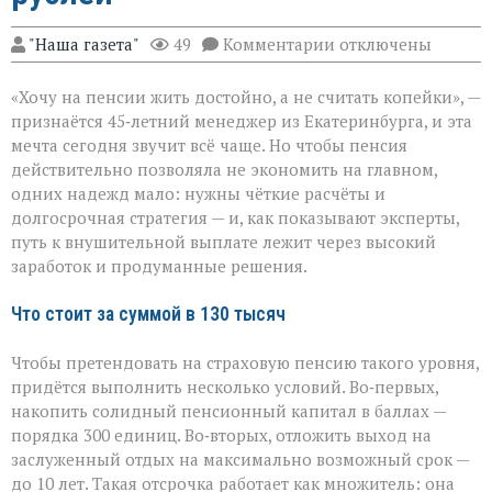
к
"Наша газета"
49
Комментарии
отключены
записи
Пенсия
«Хочу на пенсии жить достойно, а не считать копейки», —
мечты:
что
признаётся 45‑летний менеджер из Екатеринбурга, и эта
нужно,
мечта сегодня звучит всё чаще. Но чтобы пенсия
чтобы
действительно позволяла не экономить на главном,
получать
130
одних надежд мало: нужны чёткие расчёты и
тысяч
долгосрочная стратегия — и, как показывают эксперты,
рублей
путь к внушительной выплате лежит через высокий
заработок и продуманные решения.
Что стоит за суммой в 130 тысяч
Чтобы претендовать на страховую пенсию такого уровня,
придётся выполнить несколько условий. Во‑первых,
накопить солидный пенсионный капитал в баллах —
порядка 300 единиц. Во‑вторых, отложить выход на
заслуженный отдых на максимально возможный срок —
до 10 лет. Такая отсрочка работает как множитель: она