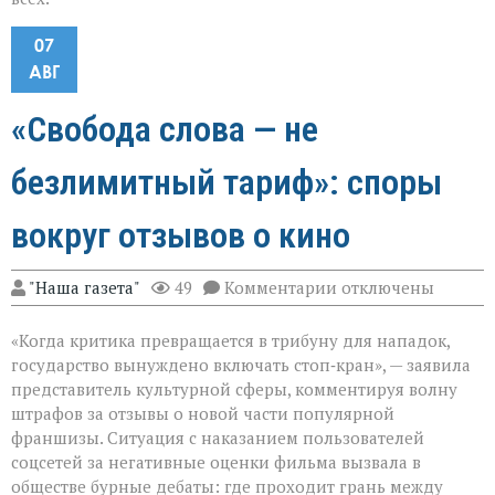
07
АВГ
«Свобода слова — не
безлимитный тариф»: споры
вокруг отзывов о кино
к
"Наша газета"
49
Комментарии
отключены
записи
«Свобода
«Когда критика превращается в трибуну для нападок,
слова — не
безлимитный
государство вынуждено включать стоп‑кран», — заявила
тариф»:
представитель культурной сферы, комментируя волну
споры
штрафов за отзывы о новой части популярной
вокруг
отзывов
франшизы. Ситуация с наказанием пользователей
о
соцсетей за негативные оценки фильма вызвала в
кино
обществе бурные дебаты: где проходит грань между