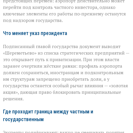
предстоящих перемен: аэропорт действительно может
руки,
а
перейти под контроль частного инвестора, однако
что
ключевые элементы его работы по‑прежнему останутся
останется
под надзором государства.
у
государства
Что меняет указ президента
Подписанный главой государства документ выводит
«Шереметьево» из списка стратегических предприятий —
это открывает путь к приватизации. При этом власти
заранее очертили жёсткие рамки: профиль аэропорта
должен сохраниться, иностранцам и подконтрольным
им структурам запрещено приобретать доли, а у
государства останется особый рычаг влияния — «золотая
акция», дающая право блокировать принципиальные
решения.
Где проходит граница между частным и
государственным
Эксперты подчёркивают: важно не смешивать понятия