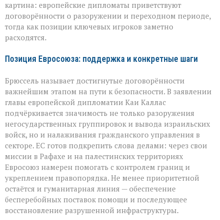
и
картина: европейские дипломаты приветствуют
противоречия
договорённости о разоружении и переходном периоде,
тогда как позиции ключевых игроков заметно
расходятся.
Позиция Евросоюза: поддержка и конкретные шаги
Брюссель называет достигнутые договорённости
важнейшим этапом на пути к безопасности. В заявлении
главы европейской дипломатии Каи Каллас
подчёркивается значимость не только разоружения
негосударственных группировок и вывода израильских
войск, но и налаживания гражданского управления в
секторе. ЕС готов подкрепить слова делами: через свои
миссии в Рафахе и на палестинских территориях
Евросоюз намерен помогать с контролем границ и
укреплением правопорядка. Не менее приоритетной
остаётся и гуманитарная линия — обеспечение
бесперебойных поставок помощи и последующее
восстановление разрушенной инфраструктуры.