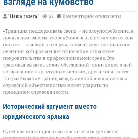
взгляде на кумовство
к
"Наша газета"
62
Комментарии
отключены
записи
«Семья — это
«Традиция поддерживать своих — не злоупотребление, а
не
только
проявление заботы, укоренённое в нашем историческом
опора,
опыте», — заявили эксперты, комментируя резонансное
но
решение, которое меняет отношение к практике
и
пропуск?» — о
покровительства в профессиональной среде. Эта
новом
трактовка вызвала волну обсуждений: одни видят в ней
взгляде
возвращение к культурным истокам, другие опасаются,
на
что размывание границ между личной лояльностью и
кумовство
служебной объективностью может ударить по
принципам справедливости.
Исторический аргумент вместо
юридического ярлыка
Судебная инстанция отказалась считать кумовство