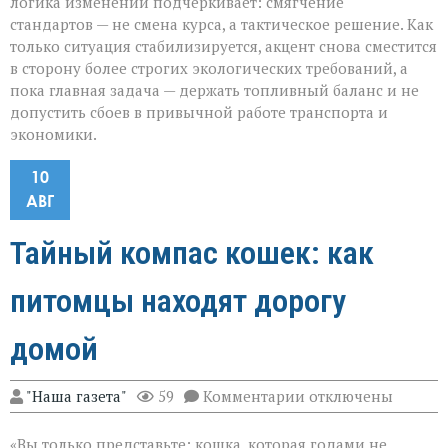
логика изменений подчёркивает: смягчение
стандартов — не смена курса, а тактическое решение. Как
только ситуация стабилизируется, акцент снова сместится
в сторону более строгих экологических требований, а
пока главная задача — держать топливный баланс и не
допустить сбоев в привычной работе транспорта и
экономики.
10
АВГ
Тайный компас кошек: как
питомцы находят дорогу
домой
к
"Наша газета"
59
Комментарии
отключены
записи
Тайный
«Вы только представьте: кошка, которая годами не
компас