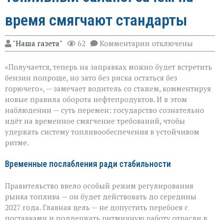
время смягчают стандарты
к
"Наша газета"
62
Комментарии
отключены
записи
Топливный
«Получается, теперь на заправках можно будет встретить
баланс:
зачем
бензин попроще, но зато без риска остаться без
на
горючего», — замечает водитель со стажем, комментируя
время
новые правила оборота нефтепродуктов. И в этом
смягчают
стандарты
наблюдении — суть перемен: государство сознательно
идёт на временное смягчение требований, чтобы
удержать систему топливообеспечения в устойчивом
ритме.
Временные послабления ради стабильности
Правительство ввело особый режим регулирования
рынка топлива — он будет действовать до середины
2027 года. Главная цель — не допустить перебоев с
поставками и поддержать ритмичную работу отрасли в