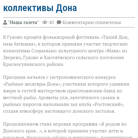
коллективы Дона
к
"Наша газета"
40
Комментарии
отключены
записи
Фольклорный
В Гуково прошёл фольклорный фестиваль «Тихий Дон,
фестиваль
объединил
наш батюшка», в котором приняли участие творческие
творческие
коллективы Социально-культурного центра «Маяк» из
коллективы
Зверево, Гуково и Киселёвского сельского поселения
Дона
Красносулинского района.
Праздник начался с гастрономического конкурса
«Рыбные шедевры Дона», участники которого удивили
жюри и гостей мастерством приготовления блюд из
местной рыбы. Ароматы ухи, запечённого сазана и
рыбных пирогов наполнили зал клуба «Ростовский»,
создав атмосферу настоящего донского застолья.
Продолжением стала игровая программа «Я родом из
Донского края…», в которой приняли участие дети и
взрослые. Народные забавы и викторины, посвящённые