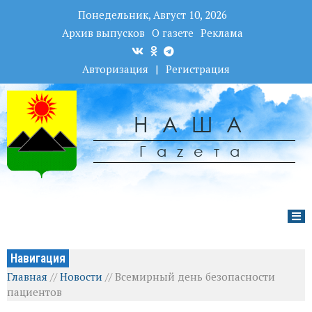
Понедельник, Август 10, 2026
Архив выпусков
О газете
Реклама
Авторизация
|
Регистрация
НАША
Гаzета
Навигация
Главная
//
Новости
//
Всемирный день безопасности
пациентов