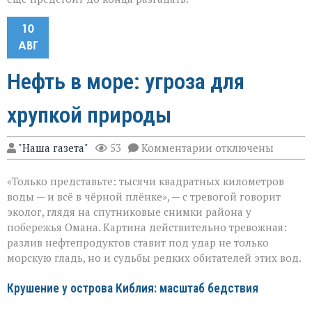
10
АВГ
Нефть в море: угроза для
хрупкой природы
к
"Наша газета"
53
Комментарии
отключены
записи
Нефть
«Только представьте: тысячи квадратных километров
в
море:
воды — и всё в чёрной плёнке», — с тревогой говорит
угроза
эколог, глядя на спутниковые снимки района у
для
побережья Омана. Картина действительно тревожная:
хрупкой
природы
разлив нефтепродуктов ставит под удар не только
морскую гладь, но и судьбы редких обитателей этих вод.
Крушение у острова Киблия: масштаб бедствия