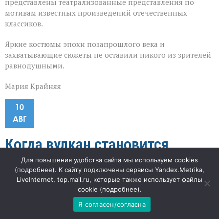
представлены театрализованные представления по
мотивам известных произведений отечественных
классиков.
Яркие костюмы эпохи позапрошлого века и
захватывающие сюжеты не оставили никого из зрителей
равнодушными.
Мария Крайняя
10
АВГ
Когда вулкан становится
Для повышения удобства сайта мы используем cookies
угрозой урожаю
(
подробнее
). К сайту подключены сервисы Yandex.Metrika,
LiveInternet, top.mail.ru, которые также использует файлы
cookie (
подробнее
).
к
"Наша газета"
38
Комментарии
отключены
записи
Я согласен/согласна
Когда
«А если этот гигант действительно проснётся — что
вулкан