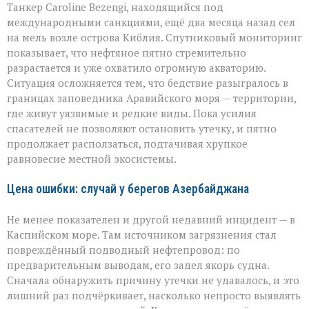
Танкер Caroline Bezengi, находящийся под
международными санкциями, ещё два месяца назад сел
на мель возле острова Киблия. Спутниковый мониторинг
показывает, что нефтяное пятно стремительно
разрастается и уже охватило огромную акваторию.
Ситуация осложняется тем, что бедствие разыгралось в
границах заповедника Аравийского моря — территории,
где живут уязвимые и редкие виды. Пока усилия
спасателей не позволяют остановить утечку, и пятно
продолжает расползаться, подтачивая хрупкое
равновесие местной экосистемы.
Цена ошибки: случай у берегов Азербайджана
Не менее показателен и другой недавний инцидент — в
Каспийском море. Там источником загрязнения стал
повреждённый подводный нефтепровод: по
предварительным выводам, его задел якорь судна.
Сначала обнаружить причину утечки не удавалось, и это
лишний раз подчёркивает, насколько непросто выявлять