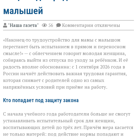
малышей
к
"Наша газета"
56
Комментарии
отключены
записи
Трудоустройство
«Наконец‑то трудоустройство для мамы с малышом
без
риска:
перестанет быть испытанием в прямом и переносном
защита
смысле!» — с облегчением говорит молодая женщина,
для
собираясь выйти из отпуска по уходу за ребёнком. И её
родителей
малышей
радость вполне обоснованна: с 1 сентября 2026 года в
России начнёт действовать важная трудовая гарантия,
которая снимает с родителей одно из самых
напряжённых условий при приёме на работу.
Кто попадает под защиту закона
С начала учебного года работодатели больше не смогут
устанавливать испытательный срок для женщин,
воспитывающих детей до трёх лет. Причём мера касается
не только матерей: под действие нормы попадают и