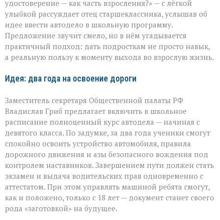
придачу
удостоверение — как часть взросления?» — с лёгкой
к
улыбкой рассуждает отец старшеклассника, услышав об
аттестату:
идее ввести автодело в школьную программу.
школьная
инициатива
Предложение звучит смело, но в нём угадывается
практичный подход: дать подросткам не просто навык,
а реальную пользу к моменту выхода во взрослую жизнь.
Идея: два года на освоение дороги
Заместитель секретаря Общественной палаты РФ
Владислав Гриб предлагает включить в школьное
расписание полноценный курс автодела — начиная с
девятого класса. По задумке, за два года ученики смогут
спокойно освоить устройство автомобиля, правила
дорожного движения и азы безопасного вождения под
контролем наставников. Завершением пути должен стать
экзамен и выдача водительских прав одновременно с
аттестатом. При этом управлять машиной ребята смогут,
как и положено, только с 18 лет — документ станет своего
рода «заготовкой» на будущее.