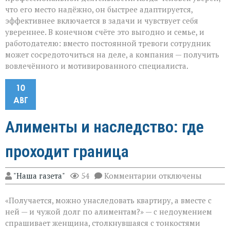
что его место надёжно, он быстрее адаптируется,
эффективнее включается в задачи и чувствует себя
увереннее. В конечном счёте это выгодно и семье, и
работодателю: вместо постоянной тревоги сотрудник
может сосредоточиться на деле, а компания — получить
вовлечённого и мотивированного специалиста.
10
АВГ
Алименты и наследство: где
проходит граница
к
"Наша газета"
54
Комментарии
отключены
записи
Алименты
«Получается, можно унаследовать квартиру, а вместе с
и
наследство:
ней — и чужой долг по алиментам?» — с недоумением
где
спрашивает женщина, столкнувшаяся с тонкостями
проходит