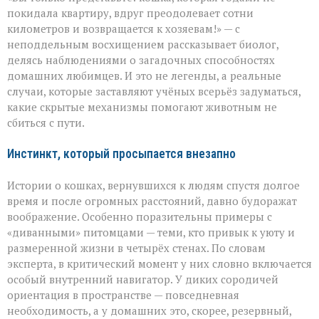
кошек:
покидала квартиру, вдруг преодолевает сотни
как
километров и возвращается к хозяевам!» — с
питомцы
неподдельным восхищением рассказывает биолог,
находят
дорогу
делясь наблюдениями о загадочных способностях
домой
домашних любимцев. И это не легенды, а реальные
случаи, которые заставляют учёных всерьёз задуматься,
какие скрытые механизмы помогают животным не
сбиться с пути.
Инстинкт, который просыпается внезапно
Истории о кошках, вернувшихся к людям спустя долгое
время и после огромных расстояний, давно будоражат
воображение. Особенно поразительны примеры с
«диванными» питомцами — теми, кто привык к уюту и
размеренной жизни в четырёх стенах. По словам
эксперта, в критический момент у них словно включается
особый внутренний навигатор. У диких сородичей
ориентация в пространстве — повседневная
необходимость, а у домашних это, скорее, резервный,