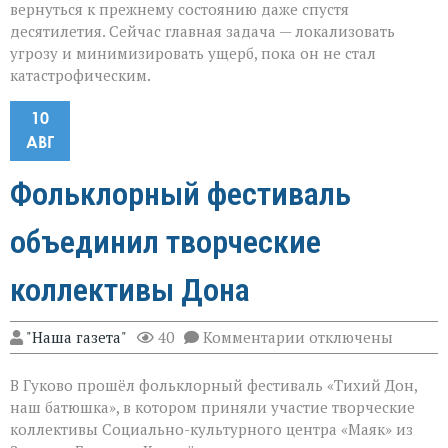
вернуться к прежнему состоянию даже спустя
десятилетия. Сейчас главная задача — локализовать
угрозу и минимизировать ущерб, пока он не стал
катастрофическим.
10
АВГ
Фольклорный фестиваль
объединил творческие
коллективы Дона
к
"Наша газета"
40
Комментарии
отключены
записи
Фольклорный
В Гуково прошёл фольклорный фестиваль «Тихий Дон,
фестиваль
объединил
наш батюшка», в котором приняли участие творческие
творческие
коллективы Социально-культурного центра «Маяк» из
коллективы