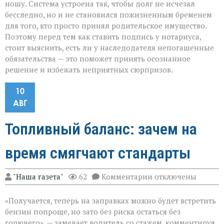
ношу. Система устроена так, чтобы долг не исчезал
бесследно, но и не становился пожизненным бременем
для того, кто просто принял родительское имущество.
Поэтому перед тем как ставить подпись у нотариуса,
стоит выяснить, есть ли у наследодателя непогашенные
обязательства — это поможет принять осознанное
решение и избежать неприятных сюрпризов.
10
АВГ
Топливный баланс: зачем на
время смягчают стандарты
к
"Наша газета"
62
Комментарии
отключены
записи
Топливный
«Получается, теперь на заправках можно будет встретить
баланс:
зачем
бензин попроще, но зато без риска остаться без
на
горючего», — замечает водитель со стажем, комментируя