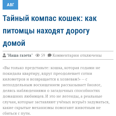
АВГ
Тайный компас кошек: как
питомцы находят дорогу
домой
к
"Наша газета"
59
Комментарии
отключены
записи
Тайный
«Вы только представьте: кошка, которая годами не
компас
кошек:
покидала квартиру, вдруг преодолевает сотни
как
километров и возвращается к хозяевам!» — с
питомцы
неподдельным восхищением рассказывает биолог,
находят
дорогу
делясь наблюдениями о загадочных способностях
домой
домашних любимцев. И это не легенды, а реальные
случаи, которые заставляют учёных всерьёз задуматься,
какие скрытые механизмы помогают животным не
сбиться с пути.