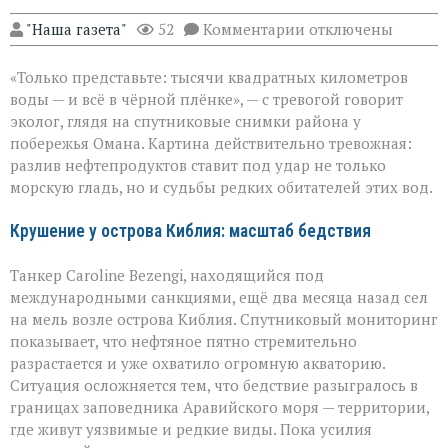
к
"Наша газета"
52
Комментарии
отключены
записи
Нефть
«Только представьте: тысячи квадратных километров
в
море:
воды — и всё в чёрной плёнке», — с тревогой говорит
угроза
эколог, глядя на спутниковые снимки района у
для
побережья Омана. Картина действительно тревожная:
хрупкой
природы
разлив нефтепродуктов ставит под удар не только
морскую гладь, но и судьбы редких обитателей этих вод.
Крушение у острова Киблия: масштаб бедствия
Танкер Caroline Bezengi, находящийся под
международными санкциями, ещё два месяца назад сел
на мель возле острова Киблия. Спутниковый мониторинг
показывает, что нефтяное пятно стремительно
разрастается и уже охватило огромную акваторию.
Ситуация осложняется тем, что бедствие разыгралось в
границах заповедника Аравийского моря — территории,
где живут уязвимые и редкие виды. Пока усилия