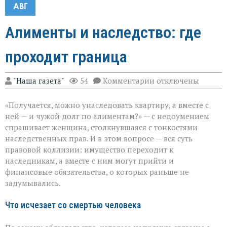
АВГ
Алименты и наследство: где
проходит граница
к
"Наша газета"
54
Комментарии
отключены
записи
Алименты
«Получается, можно унаследовать квартиру, а вместе с
и
наследство:
ней — и чужой долг по алиментам?» — с недоумением
где
спрашивает женщина, столкнувшаяся с тонкостями
проходит
наследственных прав. И в этом вопросе — вся суть
граница
правовой коллизии: имущество переходит к
наследникам, а вместе с ним могут прийти и
финансовые обязательства, о которых раньше не
задумывались.
Что исчезает со смертью человека