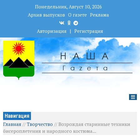
Понедельник, Август 10, 2026
Архив выпусков
О газете
Реклама
Авторизация
|
Регистрация
НАША
Гаzета
Навигация
Главная
//
Творчество
//
Возрождая старинные техники
бисероплетения и народного костюма...