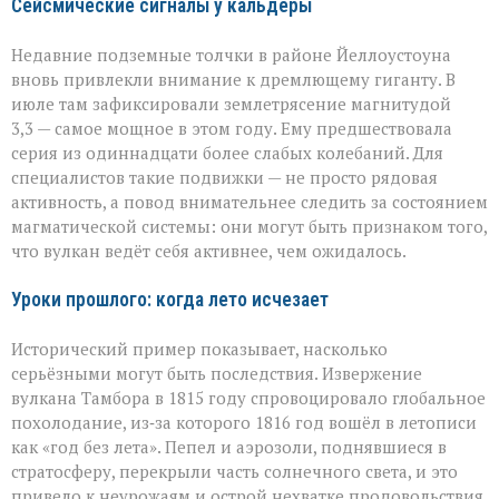
Сейсмические сигналы у кальдеры
Недавние подземные толчки в районе Йеллоустоуна
вновь привлекли внимание к дремлющему гиганту. В
июле там зафиксировали землетрясение магнитудой
3,3 — самое мощное в этом году. Ему предшествовала
серия из одиннадцати более слабых колебаний. Для
специалистов такие подвижки — не просто рядовая
активность, а повод внимательнее следить за состоянием
магматической системы: они могут быть признаком того,
что вулкан ведёт себя активнее, чем ожидалось.
Уроки прошлого: когда лето исчезает
Исторический пример показывает, насколько
серьёзными могут быть последствия. Извержение
вулкана Тамбора в 1815 году спровоцировало глобальное
похолодание, из‑за которого 1816 год вошёл в летописи
как «год без лета». Пепел и аэрозоли, поднявшиеся в
стратосферу, перекрыли часть солнечного света, и это
привело к неурожаям и острой нехватке продовольствия