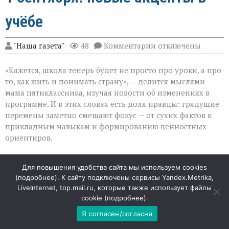
учёбе
к
"Наша газета"
48
Комментарии
отключены
записи
Что
«Кажется, школа теперь будет не просто про уроки, а про
ждёт
школьников
то, как жить и понимать страну», — делится мыслями
с
мама пятиклассника, изучая новости об изменениях в
1 сентября:
программе. И в этих словах есть доля правды: грядущие
новые
акценты
перемены заметно смещают фокус — от сухих фактов к
в
прикладным навыкам и формированию ценностных
учёбе
ориентиров.
Обществознание и история: перераспределение
Для повышения удобства сайта мы используем cookies
акцентов
(
подробнее
). К сайту подключены сервисы Yandex.Metrika,
LiveInternet, top.mail.ru, которые также использует файлы
С нового учебного года подход к изучению
cookie (
подробнее
).
общественных дисциплин заметно меняется.
Я согласен/согласна
Обществознание уйдёт из расписания младших и