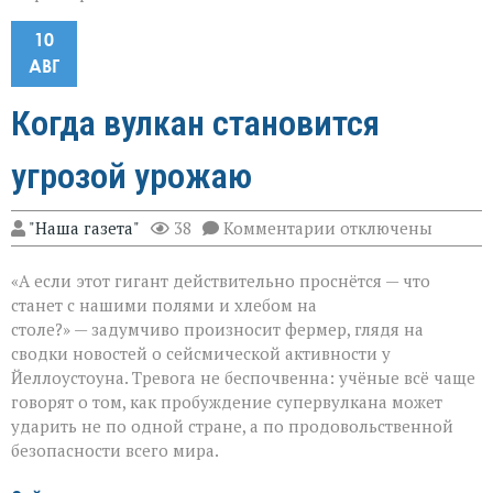
10
АВГ
Когда вулкан становится
угрозой урожаю
к
"Наша газета"
38
Комментарии
отключены
записи
Когда
«А если этот гигант действительно проснётся — что
вулкан
становится
станет с нашими полями и хлебом на
угрозой
столе?» — задумчиво произносит фермер, глядя на
урожаю
сводки новостей о сейсмической активности у
Йеллоустоуна. Тревога не беспочвенна: учёные всё чаще
говорят о том, как пробуждение супервулкана может
ударить не по одной стране, а по продовольственной
безопасности всего мира.