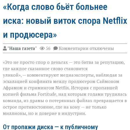
«Когда слово бьёт больнее
иска: новый виток спора Netflix
и продюсера»
к
"Наша газета"
56
Комментарии
отключены
записи
«Когда
«Это не просто спор о деньгах — это битва за репутацию,
слово
бьёт
где каждое сказанное слово становится
больнее
уликой», — комментируют медиаэксперты, наблюдая за
иска:
эскалацией конфликта между продюсером Саймоном
новый
виток
Афрамом и стримингом Netflix. История с пропавшей
спора
копией фильма Fortitude, над которым годами трудилась
Netflix
команда, из драмы о потерянных файлах превращается в
и
острое противостояние, где на кону — не только
продюсера»
миллионы, но и доверие в индустрии.
От пропажи диска — к публичному