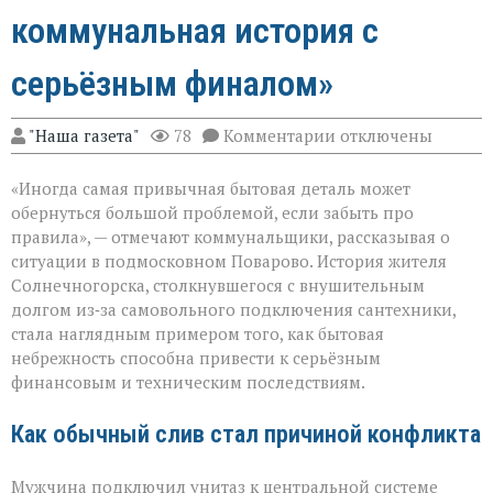
коммунальная история с
серьёзным финалом»
к
"Наша газета"
78
Комментарии
отключены
записи
«Унитаз
«Иногда самая привычная бытовая деталь может
как
повод
обернуться большой проблемой, если забыть про
для
правила», — отмечают коммунальщики, рассказывая о
многомиллионног
ситуации в подмосковном Поварово. История жителя
долга:
коммунальная
Солнечногорска, столкнувшегося с внушительным
история
долгом из‑за самовольного подключения сантехники,
с
стала наглядным примером того, как бытовая
серьёзным
небрежность способна привести к серьёзным
финалом»
финансовым и техническим последствиям.
Как обычный слив стал причиной конфликта
Мужчина подключил унитаз к центральной системе