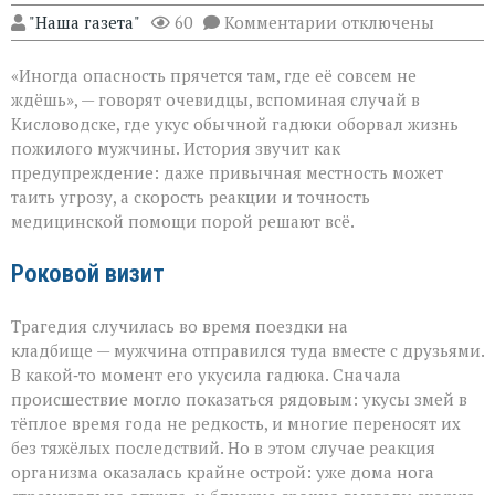
к
"Наша газета"
60
Комментарии
отключены
записи
«Тихий
«Иногда опасность прячется там, где её совсем не
укус:
как
ждёшь», — говорят очевидцы, вспоминая случай в
обычная
Кисловодске, где укус обычной гадюки оборвал жизнь
прогулка
пожилого мужчины. История звучит как
обернулась
трагедией»
предупреждение: даже привычная местность может
таить угрозу, а скорость реакции и точность
медицинской помощи порой решают всё.
Роковой визит
Трагедия случилась во время поездки на
кладбище — мужчина отправился туда вместе с друзьями.
В какой‑то момент его укусила гадюка. Сначала
происшествие могло показаться рядовым: укусы змей в
тёплое время года не редкость, и многие переносят их
без тяжёлых последствий. Но в этом случае реакция
организма оказалась крайне острой: уже дома нога