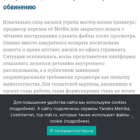
обвинению
Изначально спор касался утраты мастер‑копии триллера:
продюсер передал её Netflix для закрытого показа с
чёткими инструкциями удалить файлы после просмотра.
Однако вместо аккуратного возврата последовала
новость о краже жёстких дисков из офиса стриминга.
Ситуация осложнилась, когда представители платформы
отказались делиться деталями внутреннего
расследования, а в публичном заявлении
охарактеризовали требования продюсера как попытку
вымогательства. Для создателей картины, вложивших в
проект годы работы, такая формулировка стала не менее
болезненной, чем сама потеря материалов.
Для повышения удобства сайта мы используем cookies
(
подробнее
). К сайту подключены сервисы Yandex.Metrika,
Клевета как новый пункт иска
LiveInternet, top.mail.ru, которые также использует файлы
cookie (
подробнее
).
Теперь в центре внимания — не столько пропажа
Я согласен/согласна
носителя, сколько сила публичного слова. Афрам