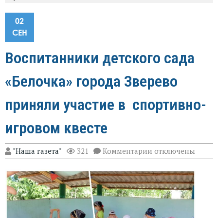
02
СЕН
Воспитанники детского сада
«Белочка» города Зверево
приняли участие в спортивно-
игровом квесте
к
"Наша газета"
321
Комментарии
отключены
записи
Воспитанники
детского
сада
«Белочка»
города
Зверево
приняли