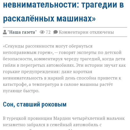
невнимательности: трагедии в
раскалённых машинах»
к
"Наша газета"
72
Комментарии
отключены
записи
«Жара
«Секунды рассеянности могут обернуться
не
прощает
непоправимым горем», — говорят эксперты по детской
невнимательности
безопасности, комментируя череду трагедий, когда дети
трагедии
гибли в перегретых автомобилях. Эти истории звучат как
в
раскалённых
горькие предупреждения: даже короткая
машинах»
невнимательность в жаркий день способна привести к
катастрофе, а температура в салоне машины растёт
пугающе быстро.
Сон, ставший роковым
В турецкой провинции Мардин четырёхлетний мальчик
незаметно забрался в семейный автомобиль с