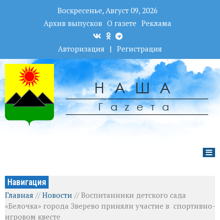
Воскресенье, Август 09, 2026
Архив выпусков
О газете
Реклама
Авторизация
|
Регистрация
НАША
Гаzета
Навигация
Главная
//
Новости
//
Воспитанники детского сада
«Белочка» города Зверево приняли участие в спортивно-
игровом квесте