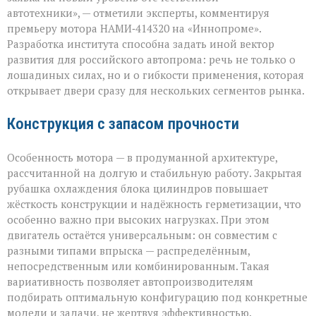
цифр,
автотехники», — отметили эксперты, комментируя
а
премьеру мотора НАМИ‑414320 на «Иннопроме».
ради
возможностей»
Разработка института способна задать иной вектор
развития для российского автопрома: речь не только о
лошадиных силах, но и о гибкости применения, которая
открывает двери сразу для нескольких сегментов рынка.
Конструкция с запасом прочности
Особенность мотора — в продуманной архитектуре,
рассчитанной на долгую и стабильную работу. Закрытая
рубашка охлаждения блока цилиндров повышает
жёсткость конструкции и надёжность герметизации, что
особенно важно при высоких нагрузках. При этом
двигатель остаётся универсальным: он совместим с
разными типами впрыска — распределённым,
непосредственным или комбинированным. Такая
вариативность позволяет автопроизводителям
подбирать оптимальную конфигурацию под конкретные
модели и задачи, не жертвуя эффективностью.