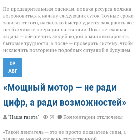
По предварительным оценкам, подача ресурса должна
возобновиться к началу следующих суток. Точные сроки
зависят от того, насколько быстро удастся завершить все
необходимые операции на станции. Пока же главная
задача — обеспечить людей водой и минимизировать
бытовые трудности, а после — проверить систему, чтобы
исключить повторение подобных ситуаций в будущем.
09
АВГ
«Мощный мотор — не ради
цифр, а ради возможностей»
к
"Наша газета"
59
Комментарии
отключены
записи
«Мощный
«Такой двигатель — это не просто показатель силы, а
мотор — не
ради
заявка на новый уровень отечественной