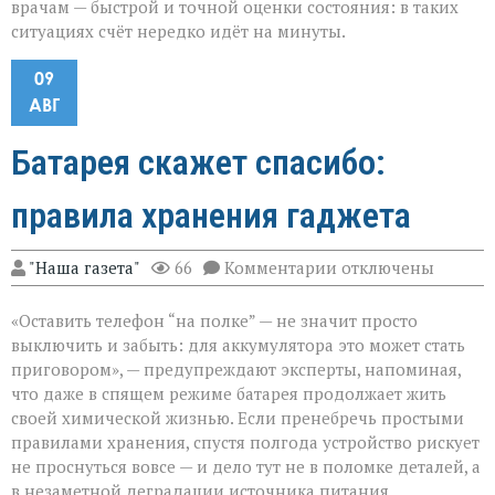
врачам — быстрой и точной оценки состояния: в таких
ситуациях счёт нередко идёт на минуты.
09
АВГ
Батарея скажет спасибо:
правила хранения гаджета
к
"Наша газета"
66
Комментарии
отключены
записи
Батарея
«Оставить телефон “на полке” — не значит просто
скажет
спасибо:
выключить и забыть: для аккумулятора это может стать
правила
приговором», — предупреждают эксперты, напоминая,
хранения
что даже в спящем режиме батарея продолжает жить
гаджета
своей химической жизнью. Если пренебречь простыми
правилами хранения, спустя полгода устройство рискует
не проснуться вовсе — и дело тут не в поломке деталей, а
в незаметной деградации источника питания.