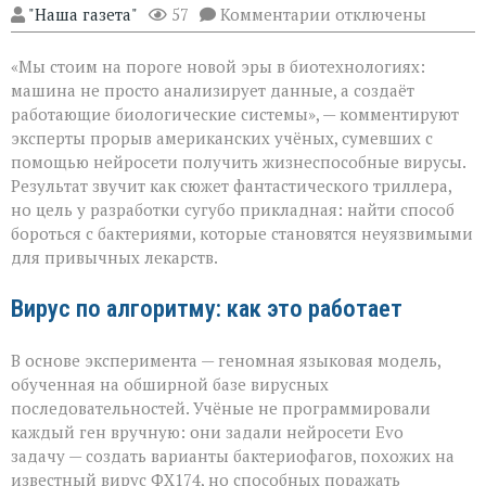
к
"Наша газета"
57
Комментарии
отключены
записи
«ИИ
«Мы стоим на пороге новой эры в биотехнологиях:
научился
писать
машина не просто анализирует данные, а создаёт
вирусы — но
работающие биологические системы», — комментируют
не
эксперты прорыв американских учёных, сумевших с
для
разрушения,
помощью нейросети получить жизнеспособные вирусы.
а
Результат звучит как сюжет фантастического триллера,
для
но цель у разработки сугубо прикладная: найти способ
спасения»
бороться с бактериями, которые становятся неуязвимыми
для привычных лекарств.
Вирус по алгоритму: как это работает
В основе эксперимента — геномная языковая модель,
обученная на обширной базе вирусных
последовательностей. Учёные не программировали
каждый ген вручную: они задали нейросети Evo
задачу — создать варианты бактериофагов, похожих на
известный вирус ФХ174, но способных поражать