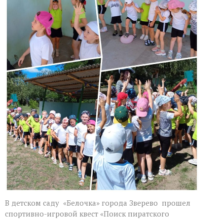
участие
в
спортивно-
игровом
квесте
В детском саду «Белочка» города Зверево прошел
спортивно-игровой квест «Поиск пиратского