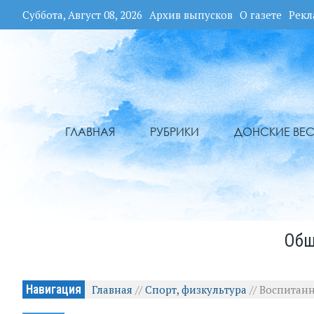
Суббота, Август 08, 2026
Архив выпусков
О газете
Рекл
ГЛАВНАЯ
РУБРИКИ
ДОНСКИЕ ВЕС
Общ
Навигация
Главная
//
Спорт, физкультура
//
Воспитанн