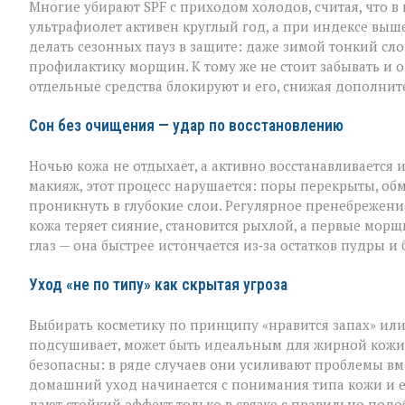
Многие убирают SPF с приходом холодов, считая, что в
ультрафиолет активен круглый год, а при индексе выше
делать сезонных пауз в защите: даже зимой тонкий слой
профилактику морщин. К тому же не стоит забывать и о
отдельные средства блокируют и его, снижая дополнит
Сон без очищения — удар по восстановлению
Ночью кожа не отдыхает, а активно восстанавливается 
макияж, этот процесс нарушается: поры перекрыты, обм
проникнуть в глубокие слои. Регулярное пренебрежен
кожа теряет сияние, становится рыхлой, а первые мор
глаз — она быстрее истончается из‑за остатков пудры и
Уход «не по типу» как скрытая угроза
Выбирать косметику по принципу «нравится запах» или
подсушивает, может быть идеальным для жирной кожи, 
безопасны: в ряде случаев они усиливают проблемы вм
домашний уход начинается с понимания типа кожи и 
дают стойкий эффект только в связке с правильно под