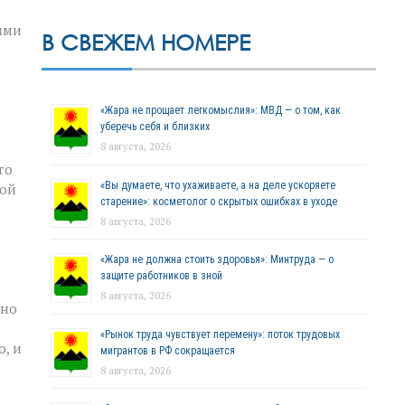
ими
В СВЕЖЕМ НОМЕРЕ
«Жара не прощает легкомыслия»: МВД — о том, как
уберечь себя и близких
8 августа, 2026
го
«Вы думаете, что ухаживаете, а на деле ускоряете
ной
старение»: косметолог о скрытых ошибках в уходе
8 августа, 2026
«Жара не должна стоить здоровья»: Минтруда — о
защите работников в зной
8 августа, 2026
жно
«Рынок труда чувствует перемену»: поток трудовых
о, и
мигрантов в РФ сокращается
8 августа, 2026