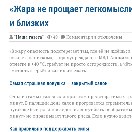
«Жара не прощает легкомыслия
и близких
к
"Наша газета"
49
Комментарии
отключены
записи
«Жара
«В жару опасность подстерегает там, где её не ждёшь: 
не
прощает
бокале с напитком», — предупреждают в МВД. Аномальн
легкомыслия»:
отметке в +40 °C, требует не просто осторожности, а ч
МВД — о
смотреть всерьёз и как их избежать.
том,
как
уберечь
Самая страшная ловушка — закрытый салон
себя
и
Одна из самых тяжёлых и при этом предотвратимых тр
близких
минут. В палящий день салон прогревается стремительн
пугающе быстро, и последствия могут быть необратимы
минут» не оправдывает такого риска. Если нужно выйти
Как правильно поддерживать силы