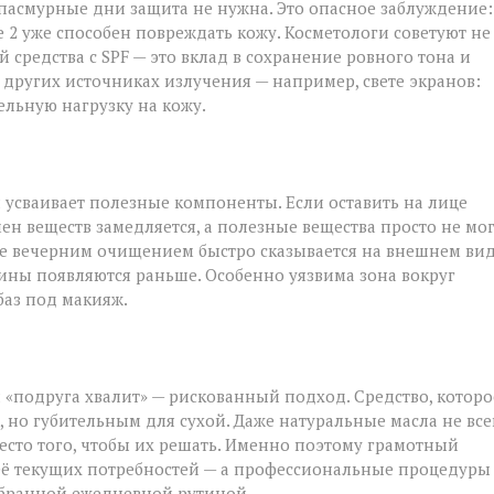
 пасмурные дни защита не нужна. Это опасное заблуждение:
 2 уже способен повреждать кожу. Косметологи советуют не
 средства с SPF — это вклад в сохранение ровного тона и
 других источниках излучения — например, свете экранов:
ельную нагрузку на кожу.
и усваивает полезные компоненты. Если оставить на лице
ен веществ замедляется, а полезные вещества просто не мо
ие вечерним очищением быстро сказывается на внешнем вид
щины появляются раньше. Особенно уязвима зона вокруг
 баз под макияж.
 «подруга хвалит» — рискованный подход. Средство, которо
но губительным для сухой. Даже натуральные масла не все
есто того, чтобы их решать. Именно поэтому грамотный
её текущих потребностей — а профессиональные процедуры
обранной ежедневной рутиной.