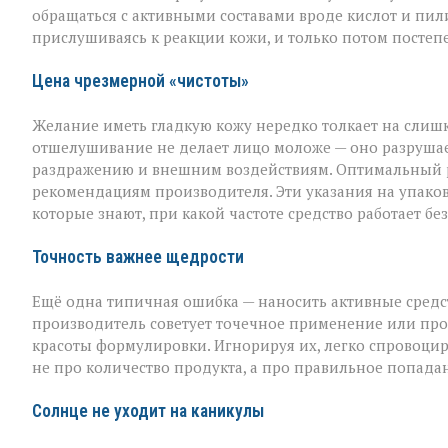
в
обращаться с активными составами вроде кислот и пи
уходе
прислушиваясь к реакции кожи, и только потом постеп
Цена чрезмерной «чистоты»
Желание иметь гладкую кожу нередко толкает на слишк
отшелушивание не делает лицо моложе — оно разрушает
раздражению и внешним воздействиям. Оптимальный рит
рекомендациям производителя. Эти указания на упаковк
которые знают, при какой частоте средство работает б
Точность важнее щедрости
Ещё одна типичная ошибка — наносить активные средств
производитель советует точечное применение или прос
красоты формулировки. Игнорируя их, легко спровоцир
не про количество продукта, а про правильное попада
Солнце не уходит на каникулы