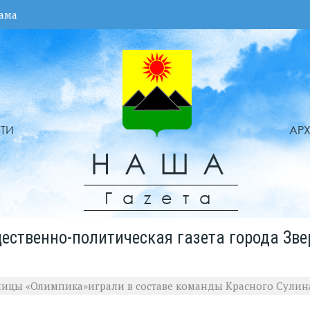
ама
ТИ
АР
НАША
Гаzета
ественно-политическая газета города Зве
ицы «Олимпика»играли в составе команды Красного Сулин