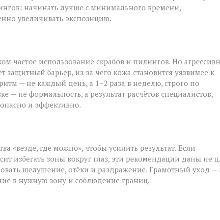
лингов: начинать лучше с минимального времени,
енно увеличивать экспозицию.
ом частое использование скрабов и пилингов. Но агрессив
 защитный барьер, из‑за чего кожа становится уязвимее к
м — не каждый день, а 1–2 раза в неделю, строго по
е — не формальность, а результат расчётов специалистов,
езопасно и эффективно.
а «везде, где можно», чтобы усилить результат. Если
ит избегать зоны вокруг глаз, эти рекомендации даны не д
овать шелушение, отёки и раздражение. Грамотный уход — 
ние в нужную зону и соблюдение границ.