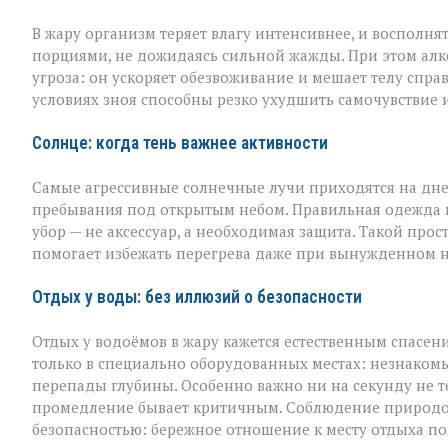
В жару организм теряет влагу интенсивнее, и восполня
порциями, не дожидаясь сильной жажды. При этом алко
угроза: он ускоряет обезвоживание и мешает телу спра
условиях зноя способны резко ухудшить самочувствие и
Солнце: когда тень важнее активности
Самые агрессивные солнечные лучи приходятся на дне
пребывания под открытым небом. Правильная одежда в 
убор — не аксессуар, а необходимая защита. Такой про
помогает избежать перегрева даже при вынужденном 
Отдых у воды: без иллюзий о безопасности
Отдых у водоёмов в жару кажется естественным спасен
только в специально оборудованных местах: незнакомы
перепады глубины. Особенно важно ни на секунду не те
промедление бывает критичным. Соблюдение природоо
безопасностью: бережное отношение к месту отдыха п