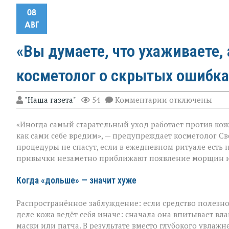
08
АВГ
«Вы думаете, что ухаживаете, 
косметолог о скрытых ошибка
к
"Наша газета"
54
Комментарии
отключены
записи
«Вы
«Иногда самый старательный уход работает против кож
думаете,
что
как сами себе вредим», — предупреждает косметолог Св
ухаживаете,
процедуры не спасут, если в ежедневном ритуале есть 
а
привычки незаметно приближают появление морщин и
на
деле
ускоряете
Когда «дольше» — значит хуже
старение»:
косметолог
Распространённое заблуждение: если средство полезно,
о
скрытых
деле кожа ведёт себя иначе: сначала она впитывает влаг
ошибках
маски или патча. В результате вместо глубокого увла