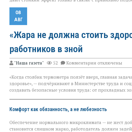
08
АВГ
«Жара не должна стоить здор
работников в зной
к
"Наша газета"
52
Комментарии
отключены
записи
«Жара
«Когда столбик термометра ползёт вверх, главная зада
не
должна
здоровье», — подчёркивают в Министерстве труда и со
стоить
создавать безопасные условия труда: от прохладных з
здоровья»:
Минтруда — о
защите
работников
Комфорт как обязанность, а не любезность
в
зной
Обеспечение нормального микроклимата — не жест добр
становится слишком жарко, работодатель должен задей