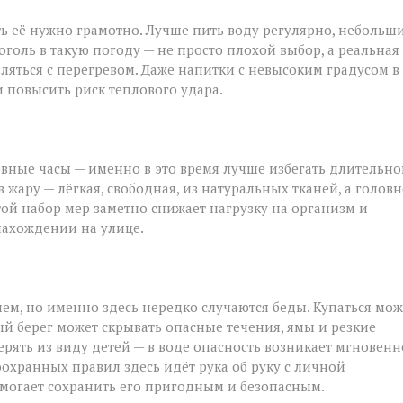
ть её нужно грамотно. Лучше пить воду регулярно, небольш
голь в такую погоду — не просто плохой выбор, а реальная
вляться с перегревом. Даже напитки с невысоким градусом в
 повысить риск теплового удара.
вные часы — именно в это время лучше избегать длительно
жару — лёгкая, свободная, из натуральных тканей, а голов
стой набор мер заметно снижает нагрузку на организм и
нахождении на улице.
ием, но именно здесь нередко случаются беды. Купаться мо
й берег может скрывать опасные течения, ямы и резкие
рять из виду детей — в воде опасность возникает мгновенн
хранных правил здесь идёт рука об руку с личной
омогает сохранить его пригодным и безопасным.