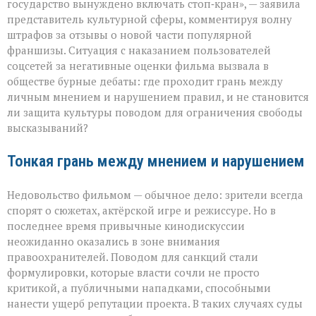
безлимитный
государство вынуждено включать стоп‑кран», — заявила
тариф»:
представитель культурной сферы, комментируя волну
споры
штрафов за отзывы о новой части популярной
вокруг
отзывов
франшизы. Ситуация с наказанием пользователей
о
соцсетей за негативные оценки фильма вызвала в
кино
обществе бурные дебаты: где проходит грань между
личным мнением и нарушением правил, и не становится
ли защита культуры поводом для ограничения свободы
высказываний?
Тонкая грань между мнением и нарушением
Недовольство фильмом — обычное дело: зрители всегда
спорят о сюжетах, актёрской игре и режиссуре. Но в
последнее время привычные кинодискуссии
неожиданно оказались в зоне внимания
правоохранителей. Поводом для санкций стали
формулировки, которые власти сочли не просто
критикой, а публичными нападками, способными
нанести ущерб репутации проекта. В таких случаях суды