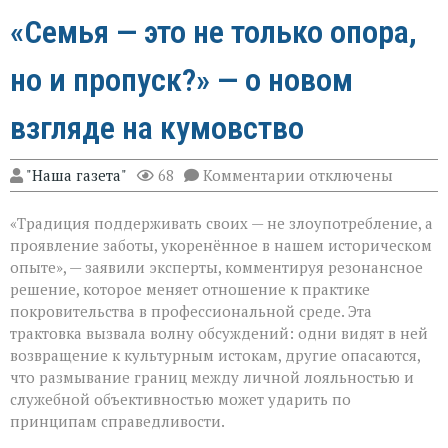
«Семья — это не только опора,
но и пропуск?» — о новом
взгляде на кумовство
к
"Наша газета"
68
Комментарии
отключены
записи
«Семья — это
«Традиция поддерживать своих — не злоупотребление, а
не
только
проявление заботы, укоренённое в нашем историческом
опора,
опыте», — заявили эксперты, комментируя резонансное
но
решение, которое меняет отношение к практике
и
пропуск?» — о
покровительства в профессиональной среде. Эта
новом
трактовка вызвала волну обсуждений: одни видят в ней
взгляде
возвращение к культурным истокам, другие опасаются,
на
что размывание границ между личной лояльностью и
кумовство
служебной объективностью может ударить по
принципам справедливости.