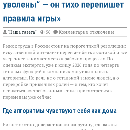
уволены” — он тихо перепишет
правила игры»
к
"Наша газета"
56
Комментарии
отключены
записи
«ИИ
Рынок труда в России стоит на пороге тихой революции:
не
придёт
искусственный интеллект перестаёт быть экзотикой и всё
с
увереннее занимает место в рабочих процессах. По
табличкой
оценкам экспертов, уже к концу 2026 года до четверти
“вы
уволены” — он
типовых функций в компаниях могут выполнять
тихо
алгоритмы. Но речь не о тотальной замене людей, а о
перепишет
перекройке привычных ролей — и тем, кто хочет
правила
оставаться востребованным, стоит присмотреться к
игры»
переменам уже сейчас.
Где алгоритмы чувствуют себя как дома
Бизнес охотно доверяет машинам рутину, где важны