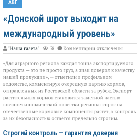
АВГ
«Донской шрот выходит на
международный уровень»
к
"Наша газета"
58
Комментарии
отключены
записи
«Донской
«Для аграрного региона каждая тонна экспортируемого
шрот
выходит
продукта — это не просто груз, а знак доверия к качеству
на
нашей продукции», — отметили в профильном
международный
ведомстве, комментируя очередную партию кормов,
уровень»
отправленных из Ростовской области за рубеж. Экспорт
растительных кормов становится заметной частью
внешнеэкономической повестки региона: спрос на
отечественные кормовые компоненты растёт, а контроль
за их безопасностью остаётся предельно строгим.
Строгий контроль — гарантия доверия