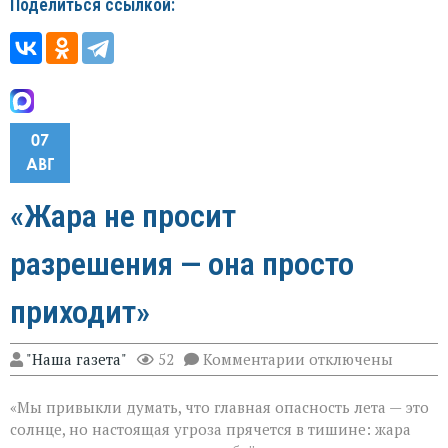
Поделиться ссылкой:
07
АВГ
«Жара не просит
разрешения — она просто
приходит»
к
"Наша газета"
52
Комментарии
отключены
записи
«Жара
«Мы привыкли думать, что главная опасность лета — это
не
просит
солнце, но настоящая угроза прячется в тишине: жара
разрешения — она