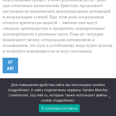
при очевидных разногласиях Брюссель продолжает
настаивать на выполнении международных резолюций
и координации усилий. При этом роль посредников
остаётся критически важной — именно они могут
сгладить противоречия и превратить декларативные
договорённости в реальные шаги. Пока же ситуация
балансирует между осторожным оптимизмом и
пониманием, что путь к устойчивому миру будет долгим
и потребует компромиссов от всех участников.
07
АВГ
«Шереметьево»: что уйдёт в
Для повышения удобства сайта мы используем cookies
(
подробнее
). К сайту подключены сервисы Yandex.Metrika,
частные руки, а что останется у
LiveInternet, top.mail.ru, которые также использует файлы
cookie (
подробнее
).
государства
Я согласен/согласна