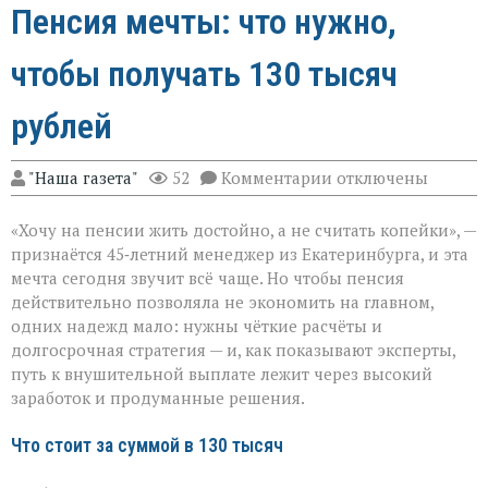
Пенсия мечты: что нужно,
чтобы получать 130 тысяч
рублей
к
"Наша газета"
52
Комментарии
отключены
записи
Пенсия
«Хочу на пенсии жить достойно, а не считать копейки», —
мечты:
что
признаётся 45‑летний менеджер из Екатеринбурга, и эта
нужно,
мечта сегодня звучит всё чаще. Но чтобы пенсия
чтобы
действительно позволяла не экономить на главном,
получать
130
одних надежд мало: нужны чёткие расчёты и
тысяч
долгосрочная стратегия — и, как показывают эксперты,
рублей
путь к внушительной выплате лежит через высокий
заработок и продуманные решения.
Что стоит за суммой в 130 тысяч