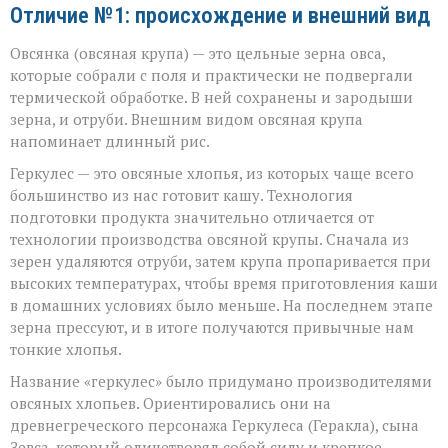
Отличие №1: происхождение и внешний вид
Овсянка (овсяная крупа) — это цельные зерна овса,
которые собрали с поля и практически не подвергали
термической обработке. В ней сохранены и зародыши
зерна, и отруби. Внешним видом овсяная крупа
напоминает длинный рис.
Геркулес — это овсяные хлопья, из которых чаще всего
большинство из нас готовит кашу. Технология
подготовки продукта значительно отличается от
технологии производства овсяной крупы. Сначала из
зерен удаляются отруби, затем крупа пропаривается при
высоких температурах, чтобы время приготовления каши
в домашних условиях было меньше. На последнем этапе
зерна прессуют, и в итоге получаются привычные нам
тонкие хлопья.
Название «геркулес» было придумано производителями
овсяных хлопьев. Ориентировались они на
древнегреческого персонажа Геркулеса (Геракла), сына
Зевса, который олицетворял собой силу и крепкое