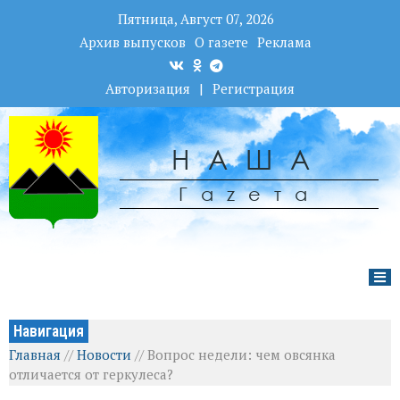
Пятница, Август 07, 2026
Архив выпусков
О газете
Реклама
Авторизация
|
Регистрация
НАША
Гаzета
Навигация
Главная
//
Новости
//
Вопрос недели: чем овсянка
отличается от геркулеса?