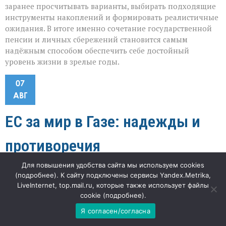
заранее просчитывать варианты, выбирать подходящие
инструменты накоплений и формировать реалистичные
ожидания. В итоге именно сочетание государственной
пенсии и личных сбережений становится самым
надёжным способом обеспечить себе достойный
уровень жизни в зрелые годы.
07
АВГ
ЕС за мир в Газе: надежды и
противоречия
Для повышения удобства сайта мы используем cookies
к
"Наша газета"
68
Комментарии
отключены
(
подробнее
). К сайту подключены сервисы Yandex.Metrika,
записи
ЕС
LiveInternet, top.mail.ru, которые также использует файлы
«Если это сработает, мы увидим реальный шанс на
за
cookie (
подробнее
).
мир
стабильность в регионе», — комментирует политолог
Я согласен/согласна
в
заявление ЕС о соглашении по Газе. Но за
Газе: