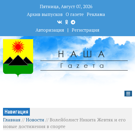
Пятница, Август 07, 2026
Архив выпусков
О газете
Реклама
Авторизация
|
Регистрация
НАША
Гаzета
Навигация
Главная
//
Новости
//
Волейболист Никита Жевтяк и его
новые достижения в спорте