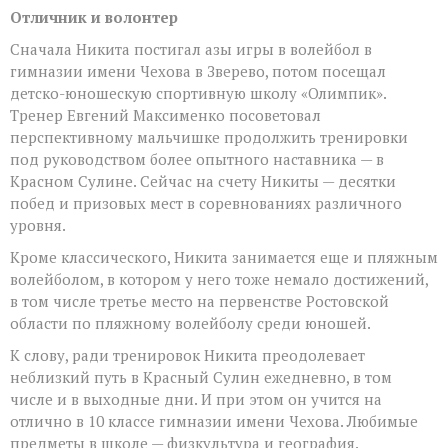
Отличник и волонтер
Сначала Никита постигал азы игры в волейбол в
гимназии имени Чехова в Зверево, потом посещал
детско-юношескую спортивную школу «Олимпик».
Тренер Евгений Максименко посоветовал
перспективному мальчишке продолжить тренировки
под руководством более опытного наставника — в
Красном Сулине. Сейчас на счету Никиты — десятки
побед и призовых мест в соревнованиях различного
уровня.
Кроме классического, Никита занимается еще и пляжным
волейболом, в котором у него тоже немало достижений,
в том числе третье место на первенстве Ростовской
области по пляжному волейболу среди юношей.
К слову, ради тренировок Никита преодолевает
неблизкий путь в Красный Сулин ежедневно, в том
числе и в выходные дни. И при этом он учится на
отлично в 10 классе гимназии имени Чехова. Любимые
предметы в школе — физкультура и география.