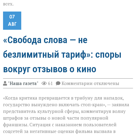
всех.
07
АВГ
«Свобода слова — не
безлимитный тариф»: споры
вокруг отзывов о кино
к
"Наша газета"
61
Комментарии
отключены
записи
«Свобода
«Когда критика превращается в трибуну для нападок,
слова — не
безлимитный
государство вынуждено включать стоп‑кран», — заявила
тариф»:
представитель культурной сферы, комментируя волну
споры
штрафов за отзывы о новой части популярной
вокруг
отзывов
франшизы. Ситуация с наказанием пользователей
о
соцсетей за негативные оценки фильма вызвала в
кино