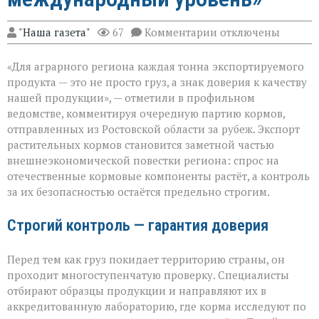
к
"Наша газета"
67
Комментарии
отключены
записи
«Донской
«Для аграрного региона каждая тонна экспортируемого
шрот
выходит
продукта — это не просто груз, а знак доверия к качеству
на
нашей продукции», — отметили в профильном
международный
ведомстве, комментируя очередную партию кормов,
уровень»
отправленных из Ростовской области за рубеж. Экспорт
растительных кормов становится заметной частью
внешнеэкономической повестки региона: спрос на
отечественные кормовые компоненты растёт, а контроль
за их безопасностью остаётся предельно строгим.
Строгий контроль — гарантия доверия
Перед тем как груз покидает территорию страны, он
проходит многоступенчатую проверку. Специалисты
отбирают образцы продукции и направляют их в
аккредитованную лабораторию, где корма исследуют по