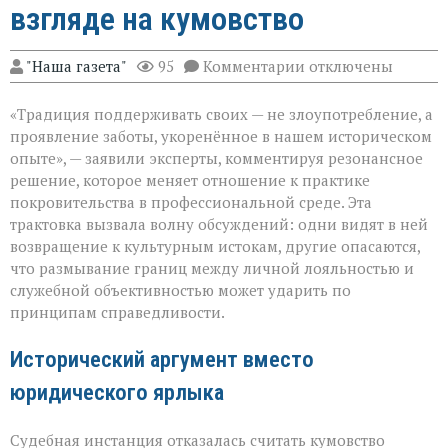
взгляде на кумовство
к
"Наша газета"
95
Комментарии
отключены
записи
«Семья — это
«Традиция поддерживать своих — не злоупотребление, а
не
только
проявление заботы, укоренённое в нашем историческом
опора,
опыте», — заявили эксперты, комментируя резонансное
но
решение, которое меняет отношение к практике
и
пропуск?» — о
покровительства в профессиональной среде. Эта
новом
трактовка вызвала волну обсуждений: одни видят в ней
взгляде
возвращение к культурным истокам, другие опасаются,
на
что размывание границ между личной лояльностью и
кумовство
служебной объективностью может ударить по
принципам справедливости.
Исторический аргумент вместо
юридического ярлыка
Судебная инстанция отказалась считать кумовство