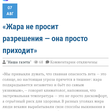
07
АВГ
«Жара не просит
разрешения — она просто
приходит»
к
"Наша газета"
68
Комментарии
отключены
записи
«Жара
«Мы привыкли думать, что главная опасность лета — это
не
просит
солнце, но настоящая угроза прячется в тишине: жара
разрешения — она
подкрадывается незаметно и бьёт по самым
просто
уязвимым», — говорит климатолог, напоминая, что
приходит»
экстремальная температура — это не просто дискомфорт,
а серьёзный риск для здоровья. В разных уголках мира
люди веками вырабатывали свои способы выживания в