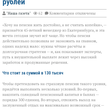
рублей
к
"Наша газета"
62
Комментарии
отключены
записи
Пенсия
«Хочу на пенсии жить достойно, а не считать копейки», —
мечты:
что
признаётся 45‑летний менеджер из Екатеринбурга, и эта
нужно,
мечта сегодня звучит всё чаще. Но чтобы пенсия
чтобы
действительно позволяла не экономить на главном,
получать
130
одних надежд мало: нужны чёткие расчёты и
тысяч
долгосрочная стратегия — и, как показывают эксперты,
рублей
путь к внушительной выплате лежит через высокий
заработок и продуманные решения.
Что стоит за суммой в 130 тысяч
Чтобы претендовать на страховую пенсию такого уровня,
придётся выполнить несколько условий. Во‑первых,
накопить солидный пенсионный капитал в баллах —
порядка 300 единиц. Во‑вторых, отложить выход на
заслуженный отдых на максимально возможный срок —