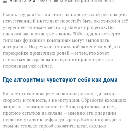
"Наша газета"
66
Комментарии
отключены
записи
«ИИ
Рынок труда в России стоит на пороге тихой революции:
не
придёт
искусственный интеллект перестаёт быть экзотикой и всё
с
увереннее занимает место в рабочих процессах. По
табличкой
оценкам экспертов, уже к концу 2026 года до четверти
“вы
уволены” — он
типовых функций в компаниях могут выполнять
тихо
алгоритмы. Но речь не о тотальной замене людей, а о
перепишет
перекройке привычных ролей — и тем, кто хочет
правила
оставаться востребованным, стоит присмотреться к
игры»
переменам уже сейчас.
Где алгоритмы чувствуют себя как дома
Бизнес охотно доверяет машинам рутину, где важны
скорость и точность, а не интуиция. Обработка входящих
запросов, формирование отчётов, сортировка анкет,
прогноз остатков на складе — именно эти операции
первыми уходят в цифровую среду. Компании видят в
этом не столько способ сократить штат, сколько