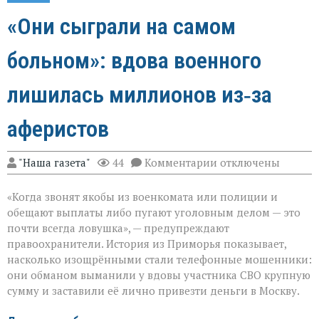
«Они сыграли на самом
больном»: вдова военного
лишилась миллионов из‑за
аферистов
к
"Наша газета"
44
Комментарии
отключены
записи
«Они
«Когда звонят якобы из военкомата или полиции и
сыграли
на
обещают выплаты либо пугают уголовным делом — это
самом
почти всегда ловушка», — предупреждают
больном»:
правоохранители. История из Приморья показывает,
вдова
военного
насколько изощрёнными стали телефонные мошенники:
лишилась
они обманом выманили у вдовы участника СВО крупную
миллионов
сумму и заставили её лично привезти деньги в Москву.
из‑за
аферистов