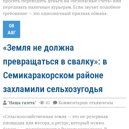
просить переводить деньги на «безопасные счета» или
передавать наличные курьерам. Если звучит подобное
требование — это однозначный признак обмана.
08
АВГ
«Земля не должна
превращаться в свалку»: в
Семикаракорском районе
захламили сельхозугодья
к
"Наша газета"
41
Комментарии
отключены
записи
«Земля
«Сельскохозяйственная земля — это не резервная
не
должна
площадка для мусора, а ресурс, который нужно
превращаться