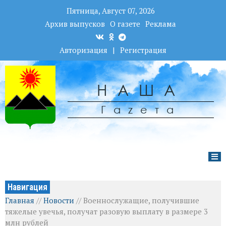
Пятница, Август 07, 2026
Архив выпусков
О газете
Реклама
Авторизация
|
Регистрация
НАША
Гаzета
Навигация
Главная
//
Новости
//
Военнослужащие, получившие
тяжелые увечья, получат разовую выплату в размере 3
млн рублей