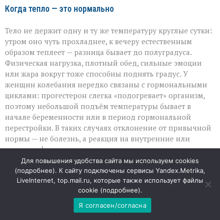
Когда тепло — это нормально
Тело не держит одну и ту же температуру круглые сутки:
утром оно чуть прохладнее, к вечеру естественным
образом теплеет — разница бывает до полуградуса.
Физическая нагрузка, плотный обед, сильные эмоции
или жара вокруг тоже способны поднять градус. У
женщин колебания нередко связаны с гормональными
циклами: прогестерон слегка «подогревает» организм,
поэтому небольшой подъём температуры бывает в
начале беременности или в период гормональной
перестройки. В таких случаях отклонение от привычной
нормы — не болезнь, а реакция на внутренние или
внешние факторы.
Для повышения удобства сайта мы используем cookies
Скрытые поводы для тревоги
(
подробнее
). К сайту подключены сервисы Yandex.Metrika,
LiveInternet, top.mail.ru, которые также использует файлы
cookie (
подробнее
).
Если температура держится несколько дней подряд,
причина может быть глубже бытовых колебаний.
Я согласен/согласна
Нередко так проявляют себя вялотекущие инфекции — от