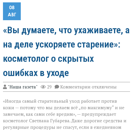
08
АВГ
«Вы думаете, что ухаживаете, а
на деле ускоряете старение»:
косметолог о скрытых
ошибках в уходе
к
"Наша газета"
29
Комментарии
отключены
записи
«Вы
«Иногда самый старательный уход работает против
думаете,
что
кожи — потому что мы делаем всё „по максимуму“ и не
ухаживаете,
замечаем, как сами себе вредим», — предупреждает
а
косметолог Светлана Губарева. Даже дорогие средства и
на
деле
регулярные процедуры не спасут, если в ежедневном
ускоряете