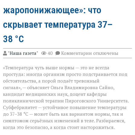
жаропонижающее»: что
скрывает температура 37–
38 °C
к
"Наша газета"
40
Комментарии
отключены
записи
«Не
«Температура чуть выше нормы — это не всегда
спешите
пить
простуда: иногда организм просто подстраивается под
жаропонижающее»
обстоятельства, а порой подаёт тревожный
что
сигнал», — объясняет Ольга Владимировна Сайно,
скрывает
температура
кандидат медицинских наук, доцент кафедры
37–
поликлинической терапии Пироговского Университета.
38 °C
Субфебрилитет — устойчивое повышение температуры
до 37–38 °C — может быть как вариантом нормы, так и
симптомом серьёзных изменений в теле. Разбираемся,
когда это безопасно, а когда стоит насторожиться.