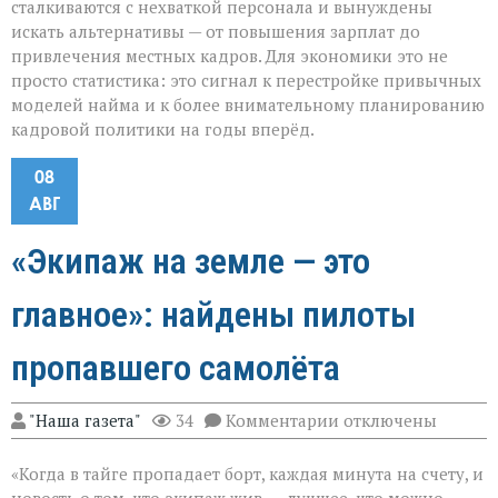
сталкиваются с нехваткой персонала и вынуждены
искать альтернативы — от повышения зарплат до
привлечения местных кадров. Для экономики это не
просто статистика: это сигнал к перестройке привычных
моделей найма и к более внимательному планированию
кадровой политики на годы вперёд.
08
АВГ
«Экипаж на земле — это
главное»: найдены пилоты
пропавшего самолёта
к
"Наша газета"
34
Комментарии
отключены
записи
«Экипаж
«Когда в тайге пропадает борт, каждая минута на счету, и
на
земле — это