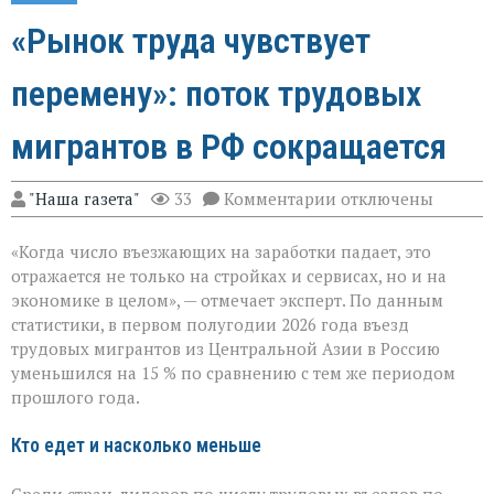
«Рынок труда чувствует
перемену»: поток трудовых
мигрантов в РФ сокращается
к
"Наша газета"
33
Комментарии
отключены
записи
«Рынок
«Когда число въезжающих на заработки падает, это
труда
чувствует
отражается не только на стройках и сервисах, но и на
перемену»:
экономике в целом», — отмечает эксперт. По данным
поток
статистики, в первом полугодии 2026 года въезд
трудовых
мигрантов
трудовых мигрантов из Центральной Азии в Россию
в
уменьшился на 15 % по сравнению с тем же периодом
РФ
прошлого года.
сокращается
Кто едет и насколько меньше