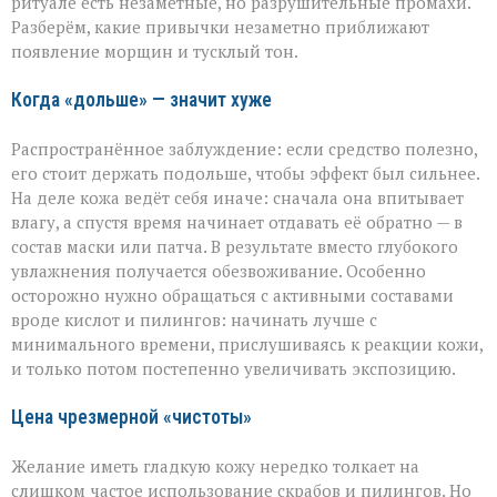
ритуале есть незаметные, но разрушительные промахи.
старение»:
Разберём, какие привычки незаметно приближают
косметолог
появление морщин и тусклый тон.
о
скрытых
ошибках
Когда «дольше» — значит хуже
в
уходе
Распространённое заблуждение: если средство полезно,
его стоит держать подольше, чтобы эффект был сильнее.
На деле кожа ведёт себя иначе: сначала она впитывает
влагу, а спустя время начинает отдавать её обратно — в
состав маски или патча. В результате вместо глубокого
увлажнения получается обезвоживание. Особенно
осторожно нужно обращаться с активными составами
вроде кислот и пилингов: начинать лучше с
минимального времени, прислушиваясь к реакции кожи,
и только потом постепенно увеличивать экспозицию.
Цена чрезмерной «чистоты»
Желание иметь гладкую кожу нередко толкает на
слишком частое использование скрабов и пилингов. Но