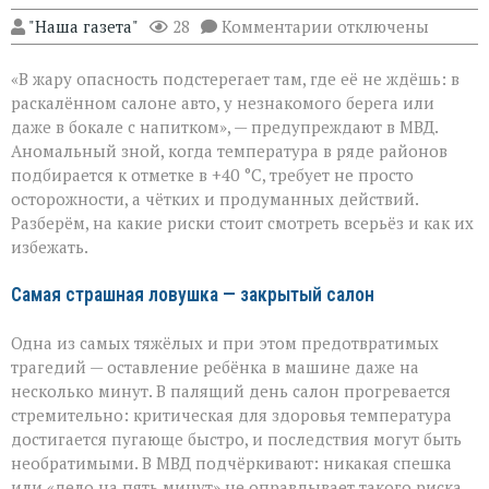
к
"Наша газета"
28
Комментарии
отключены
записи
«Жара
«В жару опасность подстерегает там, где её не ждёшь: в
не
прощает
раскалённом салоне авто, у незнакомого берега или
легкомыслия»:
даже в бокале с напитком», — предупреждают в МВД.
МВД — о
Аномальный зной, когда температура в ряде районов
том,
как
подбирается к отметке в +40 °C, требует не просто
уберечь
осторожности, а чётких и продуманных действий.
себя
Разберём, на какие риски стоит смотреть всерьёз и как их
и
избежать.
близких
Самая страшная ловушка — закрытый салон
Одна из самых тяжёлых и при этом предотвратимых
трагедий — оставление ребёнка в машине даже на
несколько минут. В палящий день салон прогревается
стремительно: критическая для здоровья температура
достигается пугающе быстро, и последствия могут быть
необратимыми. В МВД подчёркивают: никакая спешка
или «дело на пять минут» не оправдывает такого риска.