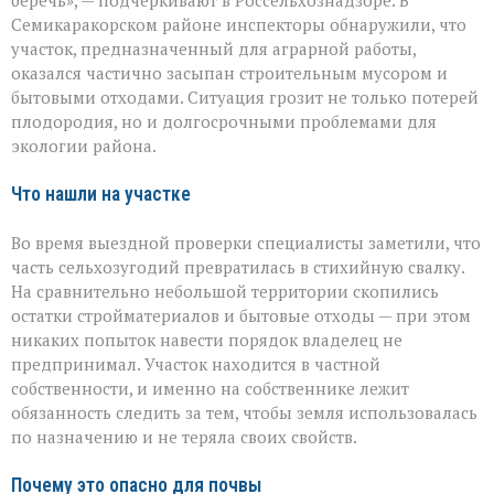
беречь», — подчёркивают в Россельхознадзоре. В
в
Семикаракорском районе инспекторы обнаружили, что
свалку»:
в
участок, предназначенный для аграрной работы,
Семикаракорском
оказался частично засыпан строительным мусором и
районе
бытовыми отходами. Ситуация грозит не только потерей
захламили
плодородия, но и долгосрочными проблемами для
сельхозугодья
экологии района.
Что нашли на участке
Во время выездной проверки специалисты заметили, что
часть сельхозугодий превратилась в стихийную свалку.
На сравнительно небольшой территории скопились
остатки стройматериалов и бытовые отходы — при этом
никаких попыток навести порядок владелец не
предпринимал. Участок находится в частной
собственности, и именно на собственнике лежит
обязанность следить за тем, чтобы земля использовалась
по назначению и не теряла своих свойств.
Почему это опасно для почвы