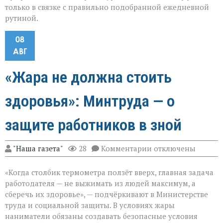
только в связке с правильно подобранной ежедневной
рутиной.
08
АВГ
«Жара не должна стоить
здоровья»: Минтруда — о
защите работников в зной
к
"Наша газета"
28
Комментарии
отключены
записи
«Жара
«Когда столбик термометра ползёт вверх, главная задача
не
должна
работодателя — не выжимать из людей максимум, а
стоить
сберечь их здоровье», — подчёркивают в Министерстве
здоровья»:
труда и социальной защиты. В условиях жары
Минтруда — о
защите
наниматели обязаны создавать безопасные условия