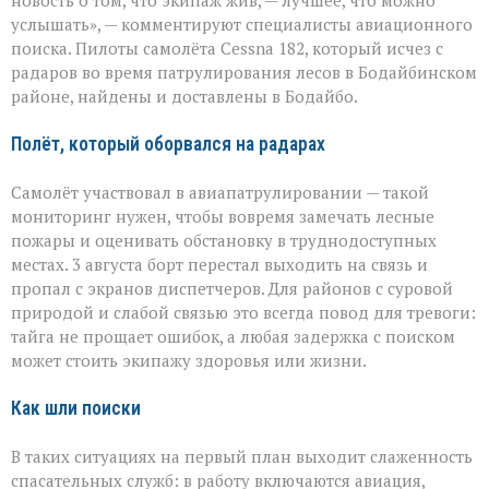
новость о том, что экипаж жив, — лучшее, что можно
главное»:
услышать», — комментируют специалисты авиационного
найдены
поиска. Пилоты самолёта Cessna 182, который исчез с
пилоты
пропавшего
радаров во время патрулирования лесов в Бодайбинском
самолёта
районе, найдены и доставлены в Бодайбо.
Полёт, который оборвался на радарах
Самолёт участвовал в авиапатрулировании — такой
мониторинг нужен, чтобы вовремя замечать лесные
пожары и оценивать обстановку в труднодоступных
местах. 3 августа борт перестал выходить на связь и
пропал с экранов диспетчеров. Для районов с суровой
природой и слабой связью это всегда повод для тревоги:
тайга не прощает ошибок, а любая задержка с поиском
может стоить экипажу здоровья или жизни.
Как шли поиски
В таких ситуациях на первый план выходит слаженность
спасательных служб: в работу включаются авиация,