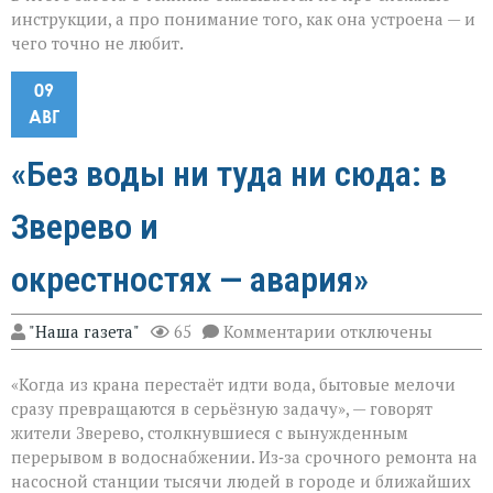
инструкции, а про понимание того, как она устроена — и
чего точно не любит.
09
АВГ
«Без воды ни туда ни сюда: в
Зверево и
окрестностях — авария»
к
"Наша газета"
65
Комментарии
отключены
записи
«Без
«Когда из крана перестаёт идти вода, бытовые мелочи
воды
ни
сразу превращаются в серьёзную задачу», — говорят
туда
жители Зверево, столкнувшиеся с вынужденным
ни
перерывом в водоснабжении. Из‑за срочного ремонта на
сюда:
в
насосной станции тысячи людей в городе и ближайших