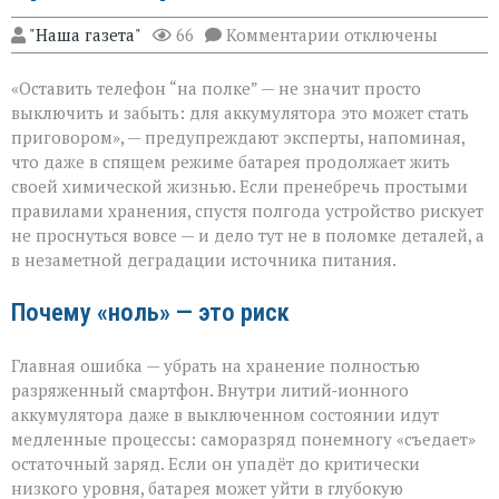
к
"Наша газета"
66
Комментарии
отключены
записи
Батарея
«Оставить телефон “на полке” — не значит просто
скажет
спасибо:
выключить и забыть: для аккумулятора это может стать
правила
приговором», — предупреждают эксперты, напоминая,
хранения
что даже в спящем режиме батарея продолжает жить
гаджета
своей химической жизнью. Если пренебречь простыми
правилами хранения, спустя полгода устройство рискует
не проснуться вовсе — и дело тут не в поломке деталей, а
в незаметной деградации источника питания.
Почему «ноль» — это риск
Главная ошибка — убрать на хранение полностью
разряженный смартфон. Внутри литий‑ионного
аккумулятора даже в выключенном состоянии идут
медленные процессы: саморазряд понемногу «съедает»
остаточный заряд. Если он упадёт до критически
низкого уровня, батарея может уйти в глубокую