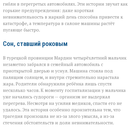
трагедии
гибли в перегретых автомобилях. Эти истории звучат как
в
раскалённых
горькие предупреждения: даже короткая
машинах»
невнимательность в жаркий день способна привести к
катастрофе, а температура в салоне машины растёт
пугающе быстро.
Сон, ставший роковым
В турецкой провинции Мардин четырёхлетний мальчик
незаметно забрался в семейный автомобиль с
приоткрытой дверью и уснул. Машина стояла под
палящим солнцем, и внутри стремительно нарастала
жара. Родители обнаружили ребёнка лишь спустя
несколько часов. К моменту госпитализации у мальчика
уже начались судороги — организм не выдержал
перегрева. Несмотря на усилия медиков, спасти его не
удалось. Эта история особенно пронзительна тем, что
трагедия произошла не из‑за злого умысла, а из‑за
стечения обстоятельств и доли невнимательности.