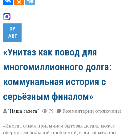
09
АВГ
«Унитаз как повод для
многомиллионного долга:
коммунальная история с
серьёзным финалом»
к
"Наша газета"
79
Комментарии
отключены
записи
«Унитаз
«Иногда самая привычная бытовая деталь может
как
повод
обернуться большой проблемой, если забыть про
для