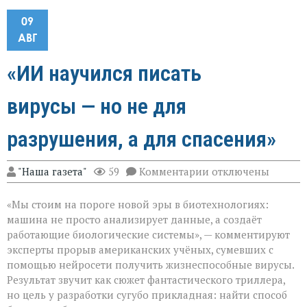
09
АВГ
«ИИ научился писать
вирусы — но не для
разрушения, а для спасения»
к
"Наша газета"
59
Комментарии
отключены
записи
«ИИ
«Мы стоим на пороге новой эры в биотехнологиях:
научился
писать
машина не просто анализирует данные, а создаёт
вирусы — но
работающие биологические системы», — комментируют
не
эксперты прорыв американских учёных, сумевших с
для
разрушения,
помощью нейросети получить жизнеспособные вирусы.
а
Результат звучит как сюжет фантастического триллера,
для
но цель у разработки сугубо прикладная: найти способ
спасения»