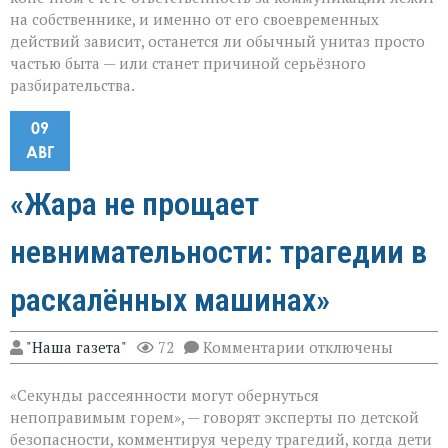
на собственнике, и именно от его своевременных
действий зависит, останется ли обычный унитаз просто
частью быта — или станет причиной серьёзного
разбирательства.
09
АВГ
«Жара не прощает
невнимательности: трагедии в
раскалённых машинах»
к
"Наша газета"
72
Комментарии
отключены
записи
«Жара
«Секунды рассеянности могут обернуться
не
прощает
непоправимым горем», — говорят эксперты по детской
невнимательности
безопасности, комментируя череду трагедий, когда дети