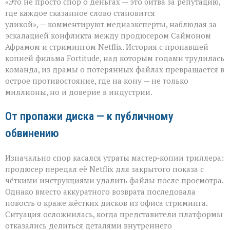
«Это не просто спор о деньгах — это битва за репутацию,
слово
бьёт
где каждое сказанное слово становится
больнее
уликой», — комментируют медиаэксперты, наблюдая за
иска:
эскалацией конфликта между продюсером Саймоном
новый
виток
Афрамом и стримингом Netflix. История с пропавшей
спора
копией фильма Fortitude, над которым годами трудилась
Netflix
команда, из драмы о потерянных файлах превращается в
и
острое противостояние, где на кону — не только
продюсера»
миллионы, но и доверие в индустрии.
От пропажи диска — к публичному
обвинению
Изначально спор касался утраты мастер‑копии триллера:
продюсер передал её Netflix для закрытого показа с
чёткими инструкциями удалить файлы после просмотра.
Однако вместо аккуратного возврата последовала
новость о краже жёстких дисков из офиса стриминга.
Ситуация осложнилась, когда представители платформы
отказались делиться деталями внутреннего