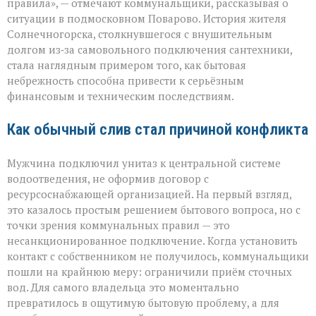
правила», — отмечают коммунальщики, рассказывая о
многомиллионног
ситуации в подмосковном Поварово. История жителя
долга:
коммунальная
Солнечногорска, столкнувшегося с внушительным
история
долгом из‑за самовольного подключения сантехники,
с
стала наглядным примером того, как бытовая
серьёзным
небрежность способна привести к серьёзным
финалом»
финансовым и техническим последствиям.
Как обычный слив стал причиной конфликта
Мужчина подключил унитаз к центральной системе
водоотведения, не оформив договор с
ресурсоснабжающей организацией. На первый взгляд,
это казалось простым решением бытового вопроса, но с
точки зрения коммунальных правил — это
несанкционированное подключение. Когда установить
контакт с собственником не получилось, коммунальщики
пошли на крайнюю меру: ограничили приём сточных
вод. Для самого владельца это моментально
превратилось в ощутимую бытовую проблему, а для