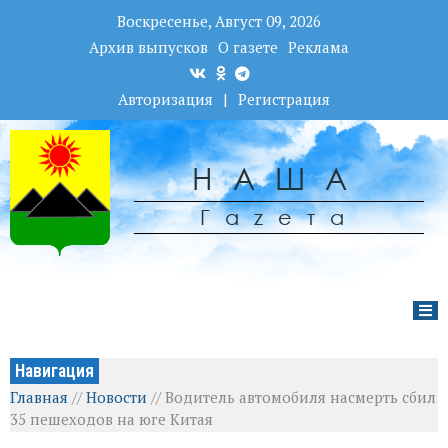
Воскресенье, Август 09, 2026
Архив выпусков
О газете
Реклама
Авторизация
|
Регистрация
НАША
Гаzета
Навигация
Главная
//
Новости
//
Водитель автомобиля насмерть сбил
35 пешеходов на юге Китая