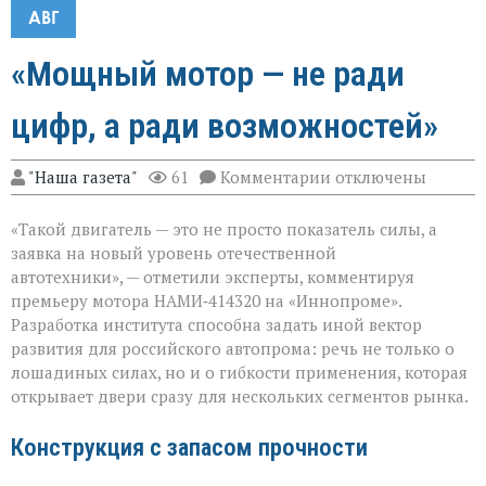
АВГ
«Мощный мотор — не ради
цифр, а ради возможностей»
к
"Наша газета"
61
Комментарии
отключены
записи
«Мощный
«Такой двигатель — это не просто показатель силы, а
мотор — не
ради
заявка на новый уровень отечественной
цифр,
автотехники», — отметили эксперты, комментируя
а
премьеру мотора НАМИ‑414320 на «Иннопроме».
ради
возможностей»
Разработка института способна задать иной вектор
развития для российского автопрома: речь не только о
лошадиных силах, но и о гибкости применения, которая
открывает двери сразу для нескольких сегментов рынка.
Конструкция с запасом прочности