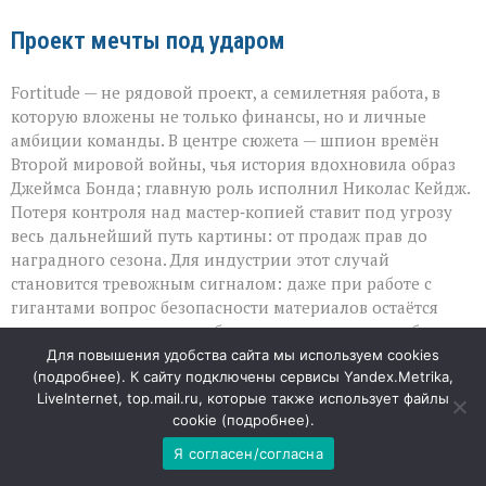
Проект мечты под ударом
Fortitude — не рядовой проект, а семилетняя работа, в
которую вложены не только финансы, но и личные
амбиции команды. В центре сюжета — шпион времён
Второй мировой войны, чья история вдохновила образ
Джеймса Бонда; главную роль исполнил Николас Кейдж.
Потеря контроля над мастер‑копией ставит под угрозу
весь дальнейший путь картины: от продаж прав до
наградного сезона. Для индустрии этот случай
становится тревожным сигналом: даже при работе с
гигантами вопрос безопасности материалов остаётся
критически важным, а публичная риторика способна
ранить не меньше, чем юридические просчёты.
Для повышения удобства сайта мы используем cookies
(
подробнее
). К сайту подключены сервисы Yandex.Metrika,
LiveInternet, top.mail.ru, которые также использует файлы
09
cookie (
подробнее
).
АВГ
Я согласен/согласна
«Когда математика не