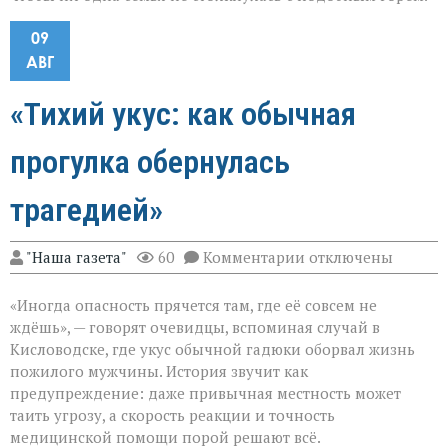
09
АВГ
«Тихий укус: как обычная
прогулка обернулась
трагедией»
к
"Наша газета"
60
Комментарии
отключены
записи
«Тихий
«Иногда опасность прячется там, где её совсем не
укус:
как
ждёшь», — говорят очевидцы, вспоминая случай в
обычная
Кисловодске, где укус обычной гадюки оборвал жизнь
прогулка
пожилого мужчины. История звучит как
обернулась
трагедией»
предупреждение: даже привычная местность может
таить угрозу, а скорость реакции и точность
медицинской помощи порой решают всё.