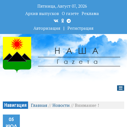
Пятница, Август 07, 2026
Архив выпусков
О газете
Реклама
Авторизация
|
Регистрация
НАША
Гаzета
Навигация
Главная
//
Новости
//
Внимание !
05
ИЮЛ