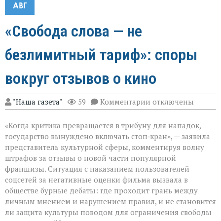
АВГ
«Свобода слова — не
безлимитный тариф»: споры
вокруг отзывов о кино
к
"Наша газета"
59
Комментарии
отключены
записи
«Свобода
«Когда критика превращается в трибуну для нападок,
слова — не
безлимитный
государство вынуждено включать стоп‑кран», — заявила
тариф»:
представитель культурной сферы, комментируя волну
споры
штрафов за отзывы о новой части популярной
вокруг
отзывов
франшизы. Ситуация с наказанием пользователей
о
соцсетей за негативные оценки фильма вызвала в
кино
обществе бурные дебаты: где проходит грань между
личным мнением и нарушением правил, и не становится
ли защита культуры поводом для ограничения свободы