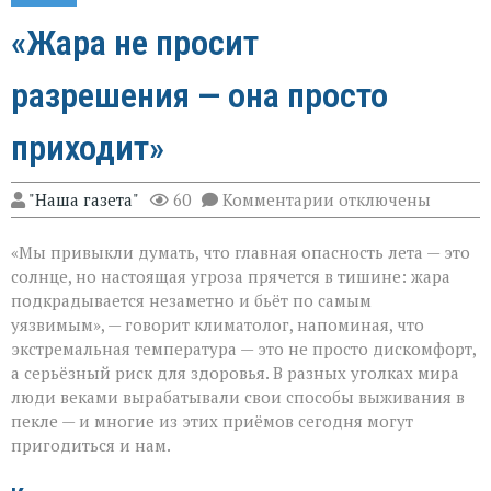
«Жара не просит
разрешения — она просто
приходит»
к
"Наша газета"
60
Комментарии
отключены
записи
«Жара
«Мы привыкли думать, что главная опасность лета — это
не
просит
солнце, но настоящая угроза прячется в тишине: жара
разрешения — она
подкрадывается незаметно и бьёт по самым
просто
уязвимым», — говорит климатолог, напоминая, что
приходит»
экстремальная температура — это не просто дискомфорт,
а серьёзный риск для здоровья. В разных уголках мира
люди веками вырабатывали свои способы выживания в
пекле — и многие из этих приёмов сегодня могут
пригодиться и нам.