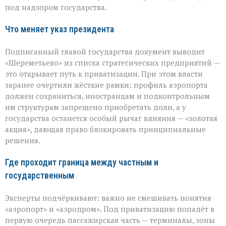
останется
под надзором государства.
у
государства
Что меняет указ президента
Подписанный главой государства документ выводит
«Шереметьево» из списка стратегических предприятий —
это открывает путь к приватизации. При этом власти
заранее очертили жёсткие рамки: профиль аэропорта
должен сохраниться, иностранцам и подконтрольным
им структурам запрещено приобретать доли, а у
государства останется особый рычаг влияния — «золотая
акция», дающая право блокировать принципиальные
решения.
Где проходит граница между частным и
государственным
Эксперты подчёркивают: важно не смешивать понятия
«аэропорт» и «аэродром». Под приватизацию попадёт в
первую очередь пассажирская часть — терминалы, зоны