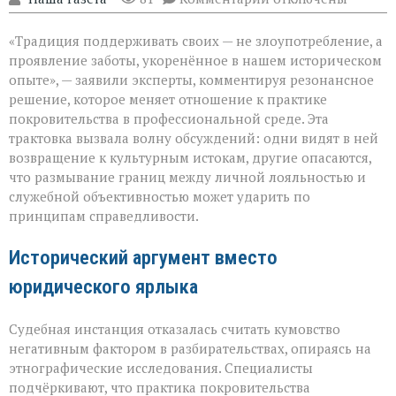
записи
«Семья — это
«Традиция поддерживать своих — не злоупотребление, а
не
только
проявление заботы, укоренённое в нашем историческом
опора,
опыте», — заявили эксперты, комментируя резонансное
но
решение, которое меняет отношение к практике
и
пропуск?» — о
покровительства в профессиональной среде. Эта
новом
трактовка вызвала волну обсуждений: одни видят в ней
взгляде
возвращение к культурным истокам, другие опасаются,
на
что размывание границ между личной лояльностью и
кумовство
служебной объективностью может ударить по
принципам справедливости.
Исторический аргумент вместо
юридического ярлыка
Судебная инстанция отказалась считать кумовство
негативным фактором в разбирательствах, опираясь на
этнографические исследования. Специалисты
подчёркивают, что практика покровительства