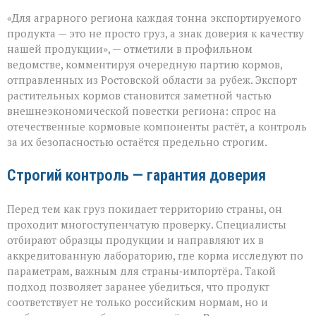
«Донской
«Для аграрного региона каждая тонна экспортируемого
шрот
выходит
продукта — это не просто груз, а знак доверия к качеству
на
нашей продукции», — отметили в профильном
международный
ведомстве, комментируя очередную партию кормов,
уровень»
отправленных из Ростовской области за рубеж. Экспорт
растительных кормов становится заметной частью
внешнеэкономической повестки региона: спрос на
отечественные кормовые компоненты растёт, а контроль
за их безопасностью остаётся предельно строгим.
Строгий контроль — гарантия доверия
Перед тем как груз покидает территорию страны, он
проходит многоступенчатую проверку. Специалисты
отбирают образцы продукции и направляют их в
аккредитованную лабораторию, где корма исследуют по
параметрам, важным для страны‑импортёра. Такой
подход позволяет заранее убедиться, что продукт
соответствует не только российским нормам, но и