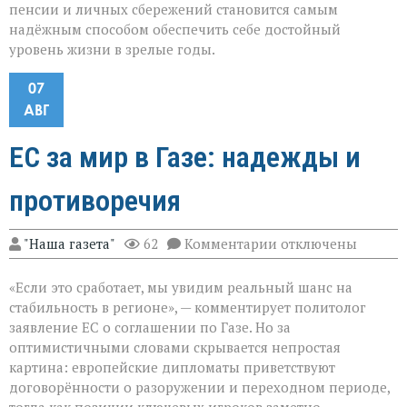
пенсии и личных сбережений становится самым
надёжным способом обеспечить себе достойный
уровень жизни в зрелые годы.
07
АВГ
ЕС за мир в Газе: надежды и
противоречия
к
"Наша газета"
62
Комментарии
отключены
записи
ЕС
«Если это сработает, мы увидим реальный шанс на
за
мир
стабильность в регионе», — комментирует политолог
в
заявление ЕС о соглашении по Газе. Но за
Газе:
оптимистичными словами скрывается непростая
надежды
и
картина: европейские дипломаты приветствуют
противоречия
договорённости о разоружении и переходном периоде,