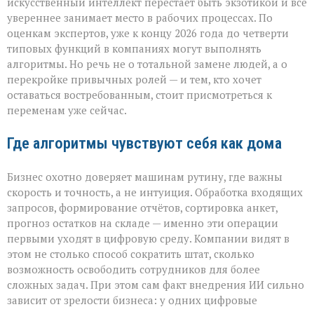
придёт
искусственный интеллект перестаёт быть экзотикой и всё
с
увереннее занимает место в рабочих процессах. По
табличкой
оценкам экспертов, уже к концу 2026 года до четверти
“вы
уволены” — он
типовых функций в компаниях могут выполнять
тихо
алгоритмы. Но речь не о тотальной замене людей, а о
перепишет
перекройке привычных ролей — и тем, кто хочет
правила
оставаться востребованным, стоит присмотреться к
игры»
переменам уже сейчас.
Где алгоритмы чувствуют себя как дома
Бизнес охотно доверяет машинам рутину, где важны
скорость и точность, а не интуиция. Обработка входящих
запросов, формирование отчётов, сортировка анкет,
прогноз остатков на складе — именно эти операции
первыми уходят в цифровую среду. Компании видят в
этом не столько способ сократить штат, сколько
возможность освободить сотрудников для более
сложных задач. При этом сам факт внедрения ИИ сильно
зависит от зрелости бизнеса: у одних цифровые