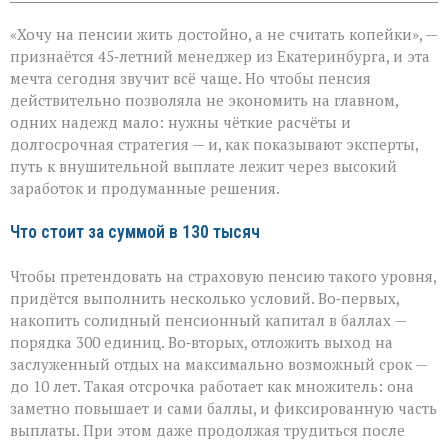
записи
Пенсия
«Хочу на пенсии жить достойно, а не считать копейки», —
мечты:
что
признаётся 45‑летний менеджер из Екатеринбурга, и эта
нужно,
мечта сегодня звучит всё чаще. Но чтобы пенсия
чтобы
действительно позволяла не экономить на главном,
получать
130
одних надежд мало: нужны чёткие расчёты и
тысяч
долгосрочная стратегия — и, как показывают эксперты,
рублей
путь к внушительной выплате лежит через высокий
заработок и продуманные решения.
Что стоит за суммой в 130 тысяч
Чтобы претендовать на страховую пенсию такого уровня,
придётся выполнить несколько условий. Во‑первых,
накопить солидный пенсионный капитал в баллах —
порядка 300 единиц. Во‑вторых, отложить выход на
заслуженный отдых на максимально возможный срок —
до 10 лет. Такая отсрочка работает как множитель: она
заметно повышает и сами баллы, и фиксированную часть
выплаты. При этом даже продолжая трудиться после