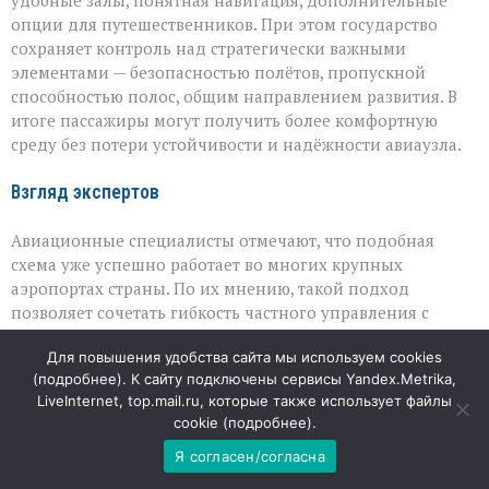
удобные залы, понятная навигация, дополнительные
опции для путешественников. При этом государство
сохраняет контроль над стратегически важными
элементами — безопасностью полётов, пропускной
способностью полос, общим направлением развития. В
итоге пассажиры могут получить более комфортную
среду без потери устойчивости и надёжности авиаузла.
Взгляд экспертов
Авиационные специалисты отмечают, что подобная
схема уже успешно работает во многих крупных
аэропортах страны. По их мнению, такой подход
позволяет сочетать гибкость частного управления с
гарантиями, которые даёт государственный контроль.
Для повышения удобства сайта мы используем cookies
Главное — чтобы интересы бизнеса не шли вразрез с
(
подробнее
). К сайту подключены сервисы Yandex.Metrika,
потребностями пассажиров и требованиями
LiveInternet, top.mail.ru, которые также использует файлы
безопасности: именно для этого и предусмотрены
cookie (
подробнее
).
ограничения и механизмы надзора.
Я согласен/согласна
07