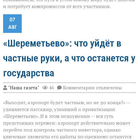
и потребует компромиссов от всех участников.
07
АВГ
«Шереметьево»: что уйдёт в
частные руки, а что останется у
государства
к
"Наша газета"
46
Комментарии
отключены
записи
«Шереметьево»:
«Выходит, аэропорт будет частным, но не до конца?» —
что
уйдёт
удивляется пассажир, узнавший о приватизации
в
«Шереметьево». И в этом недоумении — вся суть
частные
предстоящих перемен: аэропорт действительно может
руки,
а
перейти под контроль частного инвестора, однако
что
ключевые элементы его работы по‑прежнему останутся