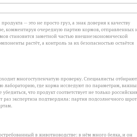
родукта — это не просто груз, а знак доверия к качеству
ве, комментируя очередную партию кормов, отправленных 
ормов становится заметной частью внешнеэкономической
й
мпоненты растёт, а контроль за их безопасностью остаётся
роходит многоступенчатую проверку. Специалисты отбирают
ю лабораторию, где корма исследуют по параметрам, важн
 убедиться, что продукт соответствует не только российски
от раз экспертиза подтвердила: партия подсолнечного шрот
ртам.
стребованный в животноводстве: в нём много белка, и он