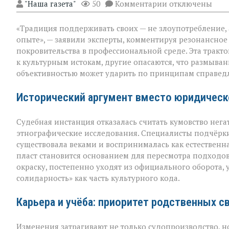
к
"Наша газета"
50
Комментарии
отключены
записи
«Семья — это
«Традиция поддерживать своих — не злоупотребление,
не
только
опыте», — заявили эксперты, комментируя резонансное
опора,
покровительства в профессиональной среде. Эта тракт
но
к культурным истокам, другие опасаются, что размыв
и
пропуск?» — о
объективностью может ударить по принципам справед
новом
взгляде
Исторический аргумент вместо юридическ
на
кумовство
Судебная инстанция отказалась считать кумовство нега
этнографические исследования. Специалисты подчёрки
существовала веками и воспринималась как естественн
пласт становится основанием для пересмотра подходо
окраску, постепенно уходят из официального оборота,
солидарность» как часть культурного кода.
Карьера и учёба: приоритет родственных с
Изменения затрагивают не только судопроизводство, н