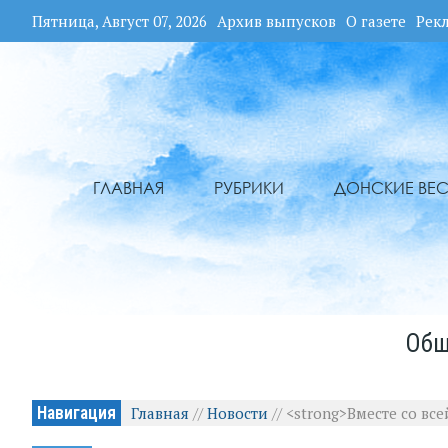
Пятница, Август 07, 2026
Архив выпусков
О газете
Рек
ГЛАВНАЯ
РУБРИКИ
ДОНСКИЕ ВЕС
Общ
Навигация
Главная
//
Новости
//
<strong>Вместе со вс