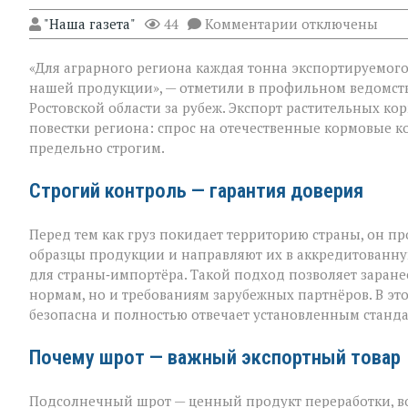
к
"Наша газета"
44
Комментарии
отключены
записи
«Донской
«Для аграрного региона каждая тонна экспортируемого п
шрот
выходит
нашей продукции», — отметили в профильном ведомст
на
Ростовской области за рубеж. Экспорт растительных к
международны
повестки региона: спрос на отечественные кормовые ко
уровень»
предельно строгим.
Строгий контроль — гарантия доверия
Перед тем как груз покидает территорию страны, он п
образцы продукции и направляют их в аккредитованну
для страны‑импортёра. Такой подход позволяет заранее
нормам, но и требованиям зарубежных партнёров. В эт
безопасна и полностью отвечает установленным станда
Почему шрот — важный экспортный товар
Подсолнечный шрот — ценный продукт переработки, во