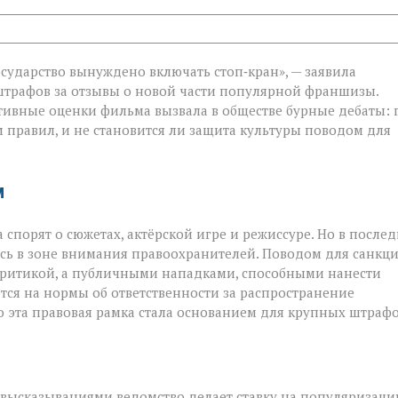
осударство вынуждено включать стоп‑кран», — заявила
штрафов за отзывы о новой части популярной франшизы.
ативные оценки фильма вызвала в обществе бурные дебаты: 
равил, и не становится ли защита культуры поводом для
м
спорят о сюжетах, актёрской игре и режиссуре. Но в после
ь в зоне внимания правоохранителей. Поводом для санкц
 критикой, а публичными нападками, способными нанести
тся на нормы об ответственности за распространение
 эта правовая рамка стала основанием для крупных штрафо
высказываниями ведомство делает ставку на популяризац