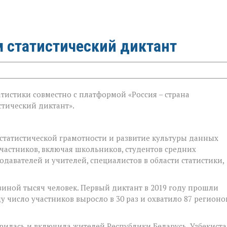
м статистический диктант
атистики совместно с платформой «Россия – страна
стический диктант».
статистической грамотности и развитие культуры данных
участников, включая школьников, студентов средних
авателей и учителей, специалистов в области статистики,
овиной тысяч человек. Первый диктант в 2019 году прошли
ду число участников выросло в 30 раз и охватило 87 регионо
рилась и включила жителей Республики Беларусь, Узбекист