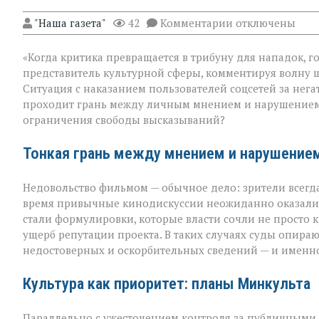
к
"Наша газета"
42
Комментарии
отключены
записи
«Свобода
«Когда критика превращается в трибуну для нападок, г
слова — не
безлимитный
представитель культурной сферы, комментируя волну 
тариф»:
Ситуация с наказанием пользователей соцсетей за нег
споры
проходит грань между личным мнением и нарушением п
вокруг
отзывов
ограничения свободы высказываний?
о
кино
Тонкая грань между мнением и нарушение
Недовольство фильмом — обычное дело: зрители всегда 
время привычные кинодискуссии неожиданно оказалис
стали формулировки, которые власти сочли не просто
ущерб репутации проекта. В таких случаях суды опираю
недостоверных и оскорбительных сведений — и именно
Культура как приоритет: планы Минкульта
Параллельно с ужесточением контроля за публичными 