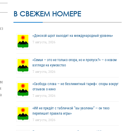
В СВЕЖЕМ НОМЕРЕ
из
«Донской шрот выходит на международный уровень»
7 августа, 2026
«Семья — это не только опора, но и пропуск?» — о новом
взгляде на кумовство
7 августа, 2026
ым
«Свобода слова — не безлимитный тариф»: споры вокруг
м
отзывов о кино
а
7 августа, 2026
«ИИ не придёт с табличкой “вы уволены” — он тихо
перепишет правила игры»
7 августа, 2026