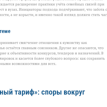
уждается расширение практики учёта семейных связей при
т в вузах. Инициаторы подхода подчёркивают, что забота 
ости, а не корысти, и именно такой взгляд должен стать ча
стеме
принимает смягчение отношения к кумовству как
мья остаётся главным союзником. Другие же опасаются, что
ие к объективности конкурсов, тендеров и назначений. В
ровок и касается более глубокого вопроса: как сохранить
вными возможностями для всех.
ный тариф»: споры вокруг