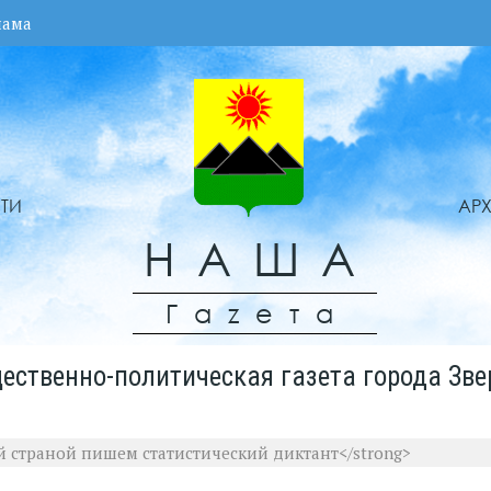
лама
ТИ
АР
НАША
Гаzета
ественно-политическая газета города Зве
ей страной пишем статистический диктант</strong>