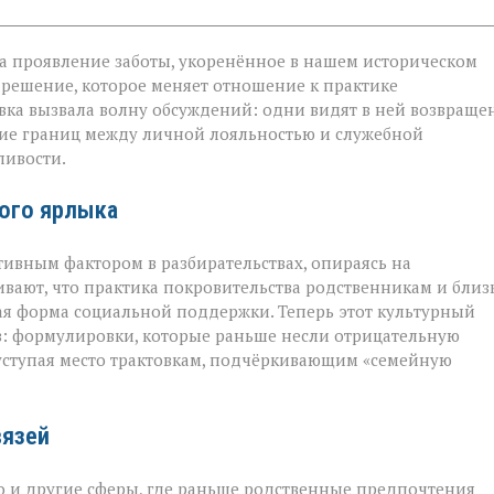
 а проявление заботы, укоренённое в нашем историческом
 решение, которое меняет отношение к практике
овка вызвала волну обсуждений: одни видят в ней возвраще
ание границ между личной лояльностью и служебной
ливости.
ого ярлыка
тивным фактором в разбирательствах, опираясь на
вают, что практика покровительства родственникам и бли
ая форма социальной поддержки. Теперь этот культурный
в: формулировки, которые раньше несли отрицательную
 уступая место трактовкам, подчёркивающим «семейную
вязей
о и другие сферы, где раньше родственные предпочтения