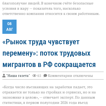
благополучие людей. В конечном счёте безопасные
условия в жару — показатель того, насколько
ответственно компания относится к своим работникам.
08
АВГ
«Рынок труда чувствует
перемену»: поток трудовых
мигрантов в РФ сокращается
к
"Наша газета"
65
Комментарии
отключены
записи
«Рынок
«Когда число въезжающих на заработки падает, это
труда
чувствует
отражается не только на стройках и сервисах, но и на
перемену»:
экономике в целом», — отмечает эксперт. По данным
поток
статистики, в первом полугодии 2026 года въезд
трудовых