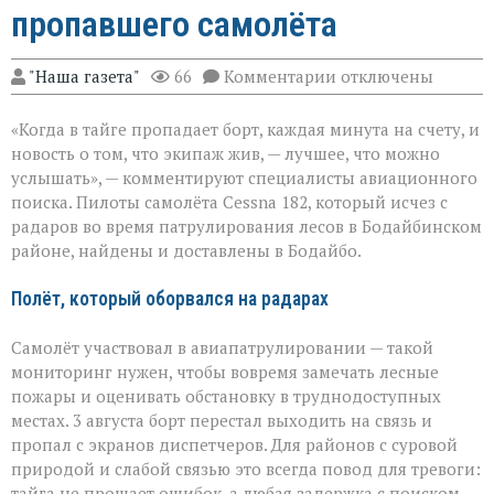
пропавшего самолёта
к
"Наша газета"
66
Комментарии
отключены
записи
«Экипаж
«Когда в тайге пропадает борт, каждая минута на счету, и
на
земле — это
новость о том, что экипаж жив, — лучшее, что можно
главное»:
услышать», — комментируют специалисты авиационного
найдены
поиска. Пилоты самолёта Cessna 182, который исчез с
пилоты
пропавшего
радаров во время патрулирования лесов в Бодайбинском
самолёта
районе, найдены и доставлены в Бодайбо.
Полёт, который оборвался на радарах
Самолёт участвовал в авиапатрулировании — такой
мониторинг нужен, чтобы вовремя замечать лесные
пожары и оценивать обстановку в труднодоступных
местах. 3 августа борт перестал выходить на связь и
пропал с экранов диспетчеров. Для районов с суровой
природой и слабой связью это всегда повод для тревоги:
тайга не прощает ошибок, а любая задержка с поиском