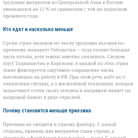
мигрантов
трудовых мигрантов из Центральной Азии в Россию
в
уменьшился на 15 % по сравнению с тем же периодом
РФ
прошлого года.
сокращается
Кто едет и насколько меньше
Среди стран-лидеров по числу трудовых въездов по-
прежнему лидирует Узбекистан — туда уходит большая
часть потока, хотя темпы заметно снизились. Следом
идут Таджикистан и Киргизия: в каждой из этих стран
также фиксируется ощутимое сокращение числа
выезжающих на работу в РФ. При этом речь идёт не о
единичных случаях, а о масштабной тенденции, которая
затрагивает сотни тысяч человек и напрямую влияет на
кадровый баланс в ряде отраслей.
Почему становится меньше приезжих
Причины не сводятся к одному фактору. С одной
стороны, правила для мигрантов стали строже, а
стоимость оформления документов — выше. С другой,