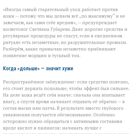
«Вы
«Иногда самый старательный уход работает против
думаете,
что
кожи — потому что мы делаем всё „по максимуму“ и не
ухаживаете,
замечаем, как сами себе вредим», — предупреждает
а
косметолог Светлана Губарева. Даже дорогие средства и
на
деле
регулярные процедуры не спасут, если в ежедневном
ускоряете
ритуале есть незаметные, но разрушительные промахи.
старение»:
Разберём, какие привычки незаметно приближают
косметолог
появление морщин и тусклый тон.
о
скрытых
ошибках
Когда «дольше» — значит хуже
в
уходе
Распространённое заблуждение: если средство полезно,
его стоит держать подольше, чтобы эффект был сильнее.
На деле кожа ведёт себя иначе: сначала она впитывает
влагу, а спустя время начинает отдавать её обратно — в
состав маски или патча. В результате вместо глубокого
увлажнения получается обезвоживание. Особенно
осторожно нужно обращаться с активными составами
вроде кислот и пилингов: начинать лучше с