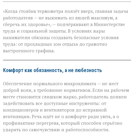
записи
«Жара
«Когда столбик термометра ползёт вверх, главная задача
не
должна
работодателя — не выжимать из людей максимум, а
стоить
сберечь их здоровье», — подчёркивают в Министерстве
здоровья»:
труда и социальной защиты. В условиях жары
Минтруда — о
защите
наниматели обязаны создавать безопасные условия
работников
труда: от прохладных зон отдыха до грамотно
в
выстроенного графика.
зной
Комфорт как обязанность, а не любезность
Обеспечение нормального микроклимата — не жест
доброй воли, а требование нормативов. Если на рабочем
месте становится слишком жарко, работодатель должен
задействовать все доступные инструменты: от
кондиционеров и вентиляторов до исправной
вентиляции. Речь идёт не о комфорте ради уюта, а о
профилактике перегрева, который способен серьёзно
ударить по самочувствию и работоспособности.