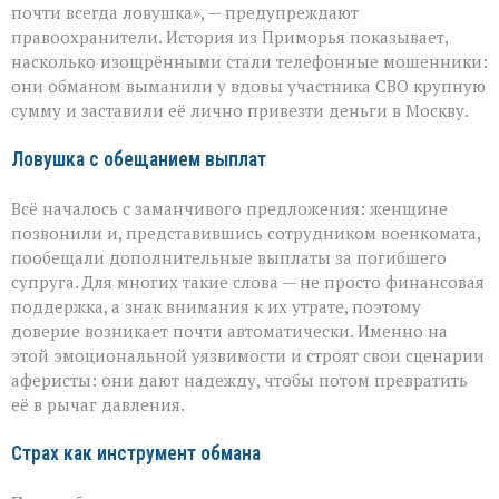
самом
почти всегда ловушка», — предупреждают
больном»:
правоохранители. История из Приморья показывает,
вдова
военного
насколько изощрёнными стали телефонные мошенники:
лишилась
они обманом выманили у вдовы участника СВО крупную
миллионов
сумму и заставили её лично привезти деньги в Москву.
из‑за
аферистов
Ловушка с обещанием выплат
Всё началось с заманчивого предложения: женщине
позвонили и, представившись сотрудником военкомата,
пообещали дополнительные выплаты за погибшего
супруга. Для многих такие слова — не просто финансовая
поддержка, а знак внимания к их утрате, поэтому
доверие возникает почти автоматически. Именно на
этой эмоциональной уязвимости и строят свои сценарии
аферисты: они дают надежду, чтобы потом превратить
её в рычаг давления.
Страх как инструмент обмана