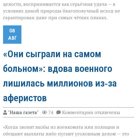
целости, воспринимается как серьёзная удача — в
условиях дикой природы благополучный исход не
гарантирован даже при самых чётких планах.
08
АВГ
«Они сыграли на самом
больном»: вдова военного
лишилась миллионов из‑за
аферистов
к
"Наша газета"
74
Комментарии
отключены
записи
«Они
«Когда звонят якобы из военкомата или полиции и
сыграли
на
обещают выплаты либо пугают уголовным делом — это