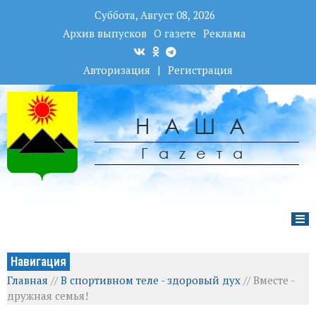
Суббота, Август 08, 2026
Архив выпусков
О газете
Реклама
Авторизация
|
Регистрация
НАША
Гаzета
Навигация
Главная
//
В спортивном теле - здоровый дух
//
Вместе -
дружная семья!