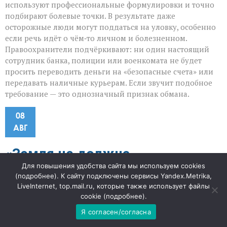
используют профессиональные формулировки и точно
подбирают болевые точки. В результате даже
осторожные люди могут поддаться на уловку, особенно
если речь идёт о чём‑то личном и болезненном.
Правоохранители подчёркивают: ни один настоящий
сотрудник банка, полиции или военкомата не будет
просить переводить деньги на «безопасные счета» или
передавать наличные курьерам. Если звучит подобное
требование — это однозначный признак обмана.
08
АВГ
«Земля не должна
Для повышения удобства сайта мы используем cookies
превращаться в свалку»: в
(
подробнее
). К сайту подключены сервисы Yandex.Metrika,
LiveInternet, top.mail.ru, которые также использует файлы
cookie (
подробнее
).
Семикаракорском районе
Я согласен/согласна