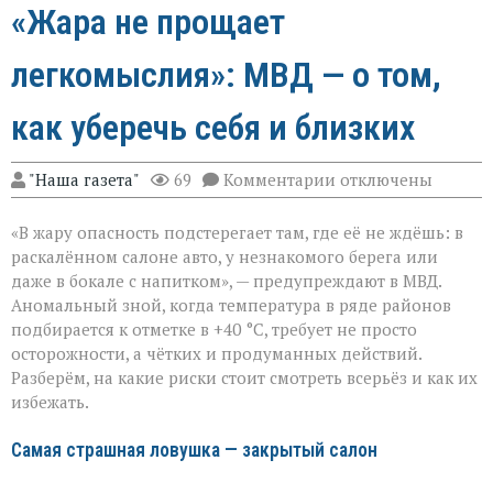
«Жара не прощает
легкомыслия»: МВД — о том,
как уберечь себя и близких
к
"Наша газета"
69
Комментарии
отключены
записи
«Жара
«В жару опасность подстерегает там, где её не ждёшь: в
не
прощает
раскалённом салоне авто, у незнакомого берега или
легкомыслия»:
даже в бокале с напитком», — предупреждают в МВД.
МВД — о
Аномальный зной, когда температура в ряде районов
том,
как
подбирается к отметке в +40 °C, требует не просто
уберечь
осторожности, а чётких и продуманных действий.
себя
Разберём, на какие риски стоит смотреть всерьёз и как их
и
избежать.
близких
Самая страшная ловушка — закрытый салон