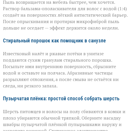
Пыль возвращается на мебель быстрее, чем хочется.
Раствор бальзама‑ополаскивателя для волос с водой (1:4)
создаёт на поверхностях лёгкий антистатический барьер.
После опрыскивания и протирки микрофиброй пыль
дольше не оседает — эффект держится около недели.
Стиральный порошок как помощник в санузле
Известковый налёт и ржавые потёки в унитазе
поддаются сухим гранулам стирального порошка.
Посыпьте ими внутреннюю поверхность, сбрызните
водой и оставьте на полчаса. Абразивные частицы
разрыхляют отложения, а после смыва не остаётся ни
следа, ни резкого запаха.
Пузырчатая плёнка: простой способ собрать шерсть
Шерсть питомцев и волосы на полу сбиваются в комки и
плохо убираются обычной тряпкой. Оберните насадку
швабры пузырчатой плёнкой пупырышками наружу и
закрепите резинкой. Статическое электричество