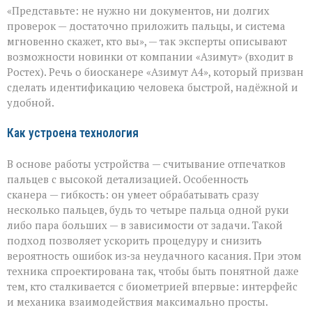
«Представьте: не нужно ни документов, ни долгих
личность
подтвердят
проверок — достаточно приложить пальцы, и система
за
мгновенно скажет, кто вы», — так эксперты описывают
секунды»:
возможности новинки от компании «Азимут» (входит в
новый
биосканер
Ростех). Речь о биосканере «Азимут А4», который призван
от
сделать идентификацию человека быстрой, надёжной и
«Азимута»
удобной.
Как устроена технология
В основе работы устройства — считывание отпечатков
пальцев с высокой детализацией. Особенность
сканера — гибкость: он умеет обрабатывать сразу
несколько пальцев, будь то четыре пальца одной руки
либо пара больших — в зависимости от задачи. Такой
подход позволяет ускорить процедуру и снизить
вероятность ошибок из‑за неудачного касания. При этом
техника спроектирована так, чтобы быть понятной даже
тем, кто сталкивается с биометрией впервые: интерфейс
и механика взаимодействия максимально просты.