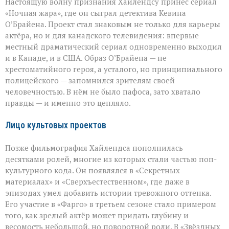
Настоящую волну признания Хайлендсу принёс сериал
«Ночная жара», где он сыграл детектива Кевина
О’Брайена. Проект стал знаковым не только для карьеры
актёра, но и для канадского телевидения: впервые
местный драматический сериал одновременно выходил
и в Канаде, и в США. Образ О’Брайена — не
хрестоматийного героя, а усталого, но принципиального
полицейского — запомнился зрителям своей
человечностью. В нём не было пафоса, зато хватало
правды — и именно это цепляло.
Лицо культовых проектов
Позже фильмография Хайлендса пополнилась
десятками ролей, многие из которых стали частью поп-
культурного кода. Он появлялся в «Секретных
материалах» и «Сверхъестественном», где даже в
эпизодах умел добавить истории тревожного оттенка.
Его участие в «Фарго» в третьем сезоне стало примером
того, как зрелый актёр может придать глубину и
весомость небольшой, но поворотной роли. В «Звёздных