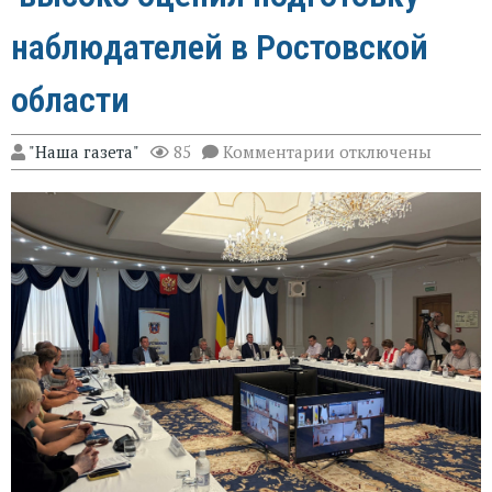
наблюдателей в Ростовской
области
к
"Наша газета"
85
Комментарии
отключены
записи
Эксперт
Александр
Брод
высоко
оценил
подготовку
наблюдателей
в
Ростовской
области