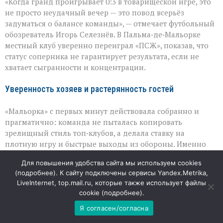
«Когда гранд проигрывает 0:3 в товарищеской игре, это
сюрприз
в
не просто неудачный вечер — это повод всерьёз
Пальме:
задуматься о балансе команды», — отмечает футбольный
«Мальорка»
обозреватель Игорь Селезнёв. В Пальма‑де‑Мальорке
преподала
урок
местный клуб уверенно переиграл «ПСЖ», показав, что
«ПСЖ»
статус соперника не гарантирует результата, если не
хватает сыгранности и концентрации.
Уверенность хозяев и растерянность гостей
«Мальорка» с первых минут действовала собранно и
прагматично: команда не пыталась копировать
зрелищный стиль топ‑клубов, а делала ставку на
плотную игру и быстрые выходы из обороны. Именно
эта простота и принесла плоды: голы Зиту Лувумбу, Яна
Для повышения удобства сайта мы используем cookies
Вирджили и Антонио Раильо сложились в убедительный
(
подробнее
). К сайту подключены сервисы Yandex.Metrika,
счёт. Для «ПСЖ» же матч стал проверкой на прочность,
LiveInternet, top.mail.ru, которые также использует файлы
которая выявила уязвимые места: парижане выглядели
cookie (
подробнее
).
разобщённо, не смогли навязать свой темп и не создали
Я согласен/согласна
по-настоящему опасных моментов у чужих ворот.