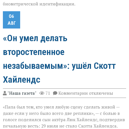
биометрической идентификации.
06
АВГ
«Он умел делать
второстепенное
незабываемым»: ушёл Скотт
Хайлендс
к
"Наша газета"
71
Комментарии
отключены
записи
«Он
«Папа был тем, кто умел любую сцену сделать живой —
умел
делать
даже если у него было всего две реплики», — с болью в
второстепенное
голосе поделился сын актёра Люк Хайлендс, подтвердив
незабываемым»:
печальную весть: 29 июля не стало Скотта Хайлендса.
ушёл