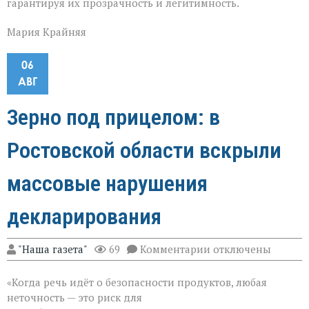
гарантируя их прозрачность и легитимность.
Мария Крайняя
06
АВГ
Зерно под прицелом: в
Ростовской области вскрыли
массовые нарушения
декларирования
к
"Наша газета"
69
Комментарии
отключены
записи
Зерно
«Когда речь идёт о безопасности продуктов, любая
под
прицелом:
неточность — это риск для
в