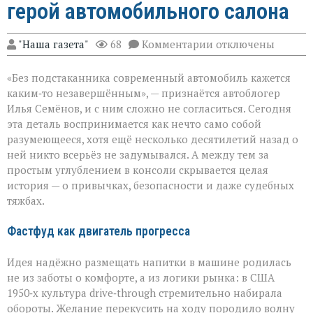
герой автомобильного салона
к
"Наша газета"
68
Комментарии
отключены
записи
Подстаканник:
«Без подстаканника современный автомобиль кажется
незаметный
герой
каким‑то незавершённым», — признаётся автоблогер
автомобильного
Илья Семёнов, и с ним сложно не согласиться. Сегодня
салона
эта деталь воспринимается как нечто само собой
разумеющееся, хотя ещё несколько десятилетий назад о
ней никто всерьёз не задумывался. А между тем за
простым углублением в консоли скрывается целая
история — о привычках, безопасности и даже судебных
тяжбах.
Фастфуд как двигатель прогресса
Идея надёжно размещать напитки в машине родилась
не из заботы о комфорте, а из логики рынка: в США
1950‑х культура drive‑through стремительно набирала
обороты. Желание перекусить на ходу породило волну