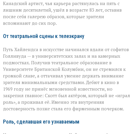
Скотт
Канадский артист, чья карьера растянулась на пять с
Хайлендс
лишним десятилетий, ушёл в возрасте 83 лет, оставив
после себя галерею образов, которые зрители
вспоминают до сих пор.
От театральной сцены к телеэкрану
Путь Хайлендса в искусстве начинался вдали от софитов
Голливуда — в университетских залах и на камерных
подмостках. Получив театральное образование в
Университете Британской Колумбии, он не стремился к
громкой славе, а оттачивал умение держать внимание
зрителя минимальными средствами. Дебют в кино в
1969 году не принёс мгновенной известности, но
закрепил главное: Скотт был актёром, который не «играл
роль», а проживал её. Именно эта внутренняя
достоверность позже стала его фирменным почерком.
Роль, сделавшая его узнаваемым