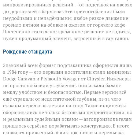
импровизированных решений — от подставок на дверях
до держателей в бардачке. Эти приспособления были
неудобными и ненадёжными: любое резкое движение
грозило пятном на обивке и ожогом от горячего кофе.
Постепенно стало ясно: временное решение не годится,
нужен продуманный элемент, встроенный в сам салон.
Рождение стандарта
Знакомый всем формат подстаканника оформился лишь
в 1984 году — его первыми носителями стали минивэны
Dodge Caravan и Plymouth Voyager от Chrysler. Инженеры
не просто добавили углубление: они искали баланс
между удобством и безопасностью. Первые версии всё
ещё страдали от недостаточной глубины, из‑за чего
стаканы нередко вылетали на ходу. Такие инциденты
оборачивались не только бытовыми неприятностями, но
и реальными судебными исками — автопроизводителям
пришлось серьёзно дорабатывать конструкцию. В итоге
сложился привычный облик: две ниши и перемычка