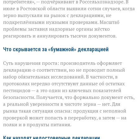
потребителя», — подчёркивают в Россельхознадзоре. В
Ростовской
июле в Ростовской области выявили сотни случаев, когда
области
вскрыли
зерно выпускали на рынок с декларациями, не
массовые
подкреплёнными нужными проверками. Масштаб
нарушения
проблемы заставил надзорные органы жёстко
декларирования
реагировать и аннулировать тысячи документов.
Что скрывается за «бумажной» декларацией
Суть нарушения проста: производитель оформляет
декларацию о соответствии, но не проводит полный
набор обязательных исследований. В частности, в
протоколах нередко отсутствуют данные об остатках
пестицидов — а это один из ключевых показателей
безопасности. Получается, что формально документ есть,
а реальной уверенности в чистоте зерна — нет. Для
рынка такая ситуация опасна: продукция с неполной
проверкой может попасть в переработку, а затем — на
полки и в продукты питания.
Как находят недостоверные декларации