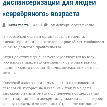
диспансеризации для людей
«серебряного» возраста
к
"Наша газета"
60
Комментарии
отключены
записи
На
В Ростовской области организовали месячник
Дону
проходит
диспансеризации для жителей старше 65 лет, сообщается
месячник
на сайте донского правительства.
диспансеризации
для
Акция действует до 21 августа и реализуется во всех
людей
«серебряного»
государственных медучреждениях региона в рамках
возраста
национального проекта «Продолжительная и активная
жизнь».
Ключевой акцент программы сделан на выявлении
патологий, которые на начальных этапах не дают
выраженной симптоматики. В перечень обследований
входят кардио‑ и ангиоскрининг, анализы для контроля
уровня глюкозы и холестерина. Отдельное внимание