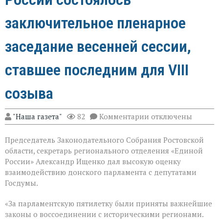
заключительное пленарное
заседание весенней сессии,
ставшее последним для VIII
созыва
к
"Наша газета"
82
Комментарии
отключены
записи
В
Председатель Законодательного Собрания Ростовской
Государственной
Думе
области, секретарь регионального отделения «Единой
России
России» Александр Ищенко дал высокую оценку
состоялось
взаимодействию донского парламента с депутатами
заключительное
пленарное
Госдумы.
заседание
весенней
«За парламентскую пятилетку были приняты важнейшие
сессии,
законы о воссоединении с историческими регионами.
ставшее