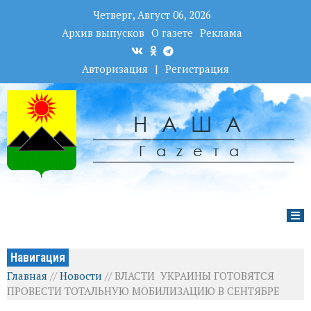
Четверг, Август 06, 2026
Архив выпусков
О газете
Реклама
Авторизация
|
Регистрация
НАША
Гаzета
Навигация
Главная
//
Новости
//
ВЛАСТИ УКРАИНЫ ГОТОВЯТСЯ
ПРОВЕСТИ ТОТАЛЬНУЮ МОБИЛИЗАЦИЮ В СЕНТЯБРЕ