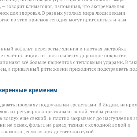
 — говорит климатолог, напоминая, что экстремальная
на
риск для здоровья. В разных уголках мира люди веками
гие из этих приёмов сегодня могут пригодиться и нам.
ённый асфальт, перегретые здания и плотная застройка
е сдаёт позиции: от зноя плавится дорожное покрытие,
инимают всё больше пациентов с тепловыми ударами. В так
ием, а привычный ритм жизни приходится подстраивать по
оверенные временем
оздавать прохладу подручными средствами. В Индии, наприм
ов: их регулярно опрыскивают водой, чтобы усилить
а воздух ещё свежий, и плотно закрывают до наступления з
и на окнах, фольга на рамах, тазики с холодной водой и
в комнате, если воздух достаточно сухой.