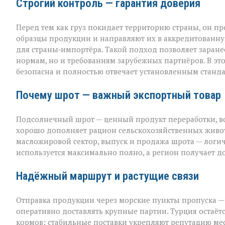
Строгий контроль — гарантия доверия
Перед тем как груз покидает территорию страны, он п
образцы продукции и направляют их в аккредитованну
для страны‑импортёра. Такой подход позволяет заранее
нормам, но и требованиям зарубежных партнёров. В эт
безопасна и полностью отвечает установленным станда
Почему шрот — важный экспортный товар
Подсолнечный шрот — ценный продукт переработки, во
хорошо дополняет рацион сельскохозяйственных животн
масложировой сектор, выпуск и продажа шрота — лог
используется максимально полно, а регион получает 
Надёжный маршрут и растущие связи
Отправка продукции через морские пункты пропуска —
оперативно доставлять крупные партии. Турция остаё
кормов: стабильные поставки укрепляют репутацию м