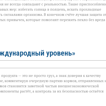
ия не всегда совпадают с реальностью. Такие приспособлен
авых мер: избегать солнца в полдень, искать прохладные
ть сигналами организма. В конечном счёте лучшая защита о
тых привычек, которые помогают пережить пекло без вреда
еждународный уровень»
родукта — это не просто груз, а знак доверия к качеству
ве, комментируя очередную партию кормов, отправленных 
ормов становится заметной частью внешнеэкономической
й
мпоненты растёт, а контроль за их безопасностью остаётся