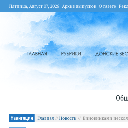
Пятница, Август 07, 2026
Архив выпусков
О газете
Рек
ГЛАВНАЯ
РУБРИКИ
ДОНСКИЕ ВЕС
Общ
Навигация
Главная
//
Новости
//
Виновниками нескол