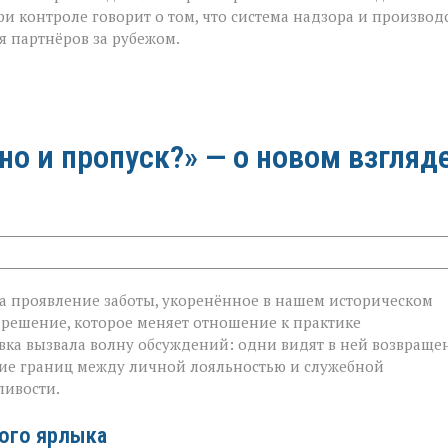
и контроле говорит о том, что система надзора и производ
я партнёров за рубежом.
 но и пропуск?» — о новом взгляд
 а проявление заботы, укоренённое в нашем историческом
 решение, которое меняет отношение к практике
овка вызвала волну обсуждений: одни видят в ней возвраще
ание границ между личной лояльностью и служебной
ливости.
ого ярлыка