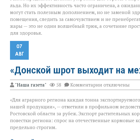
льда. Но их эффективность часто ограничена, а ожидан
могут стать полезным дополнением, но не заменой здр
помещения, следить за самочувствием и не пренебрега
жары — это не один волшебный трюк, а сочетание прос
для здоровья.
07
АВГ
«Донской шрот выходит на м
к
"Наша газета"
58
Комментарии
отключены
записи
«Донской
«Для аграрного региона каждая тонна экспортируемого п
шрот
выходит
нашей продукции», — отметили в профильном ведомст
на
Ростовской области за рубеж. Экспорт растительных к
международны
повестки региона: спрос на отечественные кормовые ко
уровень»
предельно строгим.