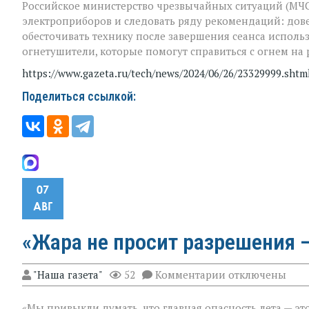
Российское министерство чрезвычайных ситуаций (МЧС
электроприборов и следовать ряду рекомендаций: дов
обесточивать технику после завершения сеанса исполь
огнетушители, которые помогут справиться с огнем на 
https://www.gazeta.ru/tech/news/2024/06/26/23329999.shtm
Поделиться ссылкой:
07
АВГ
«Жара не просит разрешения —
к
"Наша газета"
52
Комментарии
отключены
записи
«Жара
«Мы привыкли думать, что главная опасность лета — это