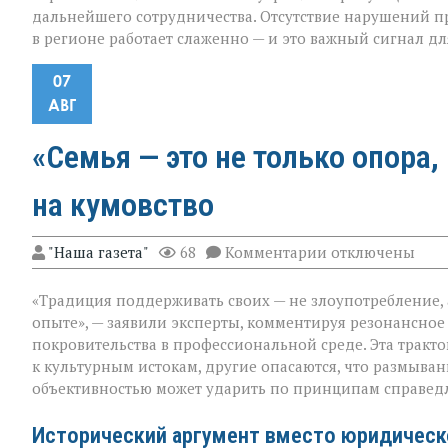
дальнейшего сотрудничества. Отсутствие нарушений пр
в регионе работает слаженно — и это важный сигнал дл
07
АВГ
«Семья — это не только опора,
на кумовство
к
"Наша газета"
68
Комментарии
отключены
записи
«Семья — это
«Традиция поддерживать своих — не злоупотребление,
не
только
опыте», — заявили эксперты, комментируя резонансное
опора,
покровительства в профессиональной среде. Эта тракт
но
к культурным истокам, другие опасаются, что размыв
и
пропуск?» — о
объективностью может ударить по принципам справед
новом
взгляде
Исторический аргумент вместо юридическ
на