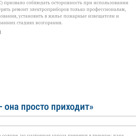
) призвало соблюдать осторожность при использовании
ерять ремонт электроприборов только профессионалам,
зования, установить в жилье пожарные извещатели и
ранних стадиях возгорания.
l
 она просто приходит»
 солнце, но настоящая угроза прячется в тишине: жара