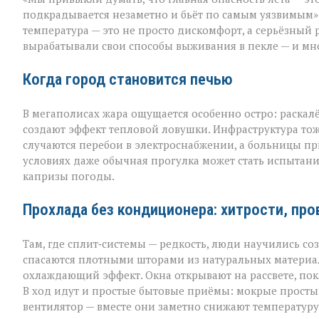
не
просит
подкрадывается незаметно и бьёт по самым уязвимым»,
разрешения — о
температура — это не просто дискомфорт, а серьёзный 
просто
вырабатывали свои способы выживания в пекле — и мно
приходит»
Когда город становится печью
В мегаполисах жара ощущается особенно остро: раскал
создают эффект тепловой ловушки. Инфраструктура тож
случаются перебои в электроснабжении, а больницы пр
условиях даже обычная прогулка может стать испытан
капризы погоды.
Прохлада без кондиционера: хитрости, пр
Там, где сплит‑системы — редкость, люди научились с
спасаются плотными шторами из натуральных материал
охлаждающий эффект. Окна открывают на рассвете, пок
В ход идут и простые бытовые приёмы: мокрые простын
вентилятор — вместе они заметно снижают температуру 