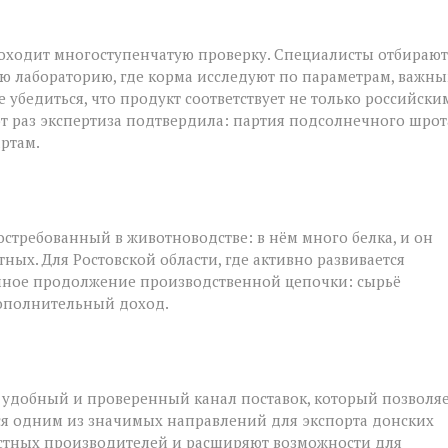
роходит многоступенчатую проверку. Специалисты отбирают
ю лабораторию, где корма исследуют по параметрам, важн
 убедиться, что продукт соответствует не только российски
от раз экспертиза подтвердила: партия подсолнечного шрот
ртам.
стребованный в животноводстве: в нём много белка, и он
ых. Для Ростовской области, где активно развивается
ичное продолжение производственной цепочки: сырьё
дополнительный доход.
 удобный и проверенный канал поставок, который позволя
тся одним из значимых направлений для экспорта донских
естных производителей и расширяют возможности для