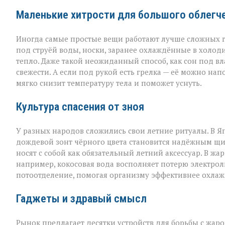
Маленькие хитрости для большого облегч
Иногда самые простые вещи работают лучше сложных г
под струёй воды, носки, заранее охлаждённые в холод
тепло. Даже такой неожиданный способ, как сон под в
свежести. А если под рукой есть грелка — её можно на
мягко снизит температуру тела и поможет уснуть.
Культура спасения от зноя
У разных народов сложились свои летние ритуалы. В Я
дождевой зонт чёрного цвета становится надёжным щи
носят с собой как обязательный летний аксессуар. В жа
например, кокосовая вода восполняет потерю электроли
потоотделение, помогая организму эффективнее охлаж
Гаджеты и здравый смысл
Рынок предлагает десятки устройств для борьбы с жар