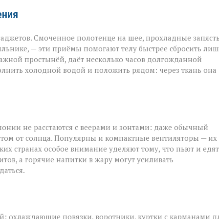
ения
аджетов. Смоченное полотенце на шее, прохладные запяст
ильнике, — эти приёмы помогают телу быстрее сбросить ли
лажной простынёй, даёт несколько часов долгожданной
полнить холодной водой и положить рядом: через ткань она
понии не расстаются с веерами и зонтами: даже обычный
том от солнца. Популярны и компактные вентиляторы — их
рких странах особое внимание уделяют тому, что пьют и едят
тов, а горячие напитки в жару могут усиливать
даться.
ой: охлаждающие повязки, воротники, куртки с карманами д