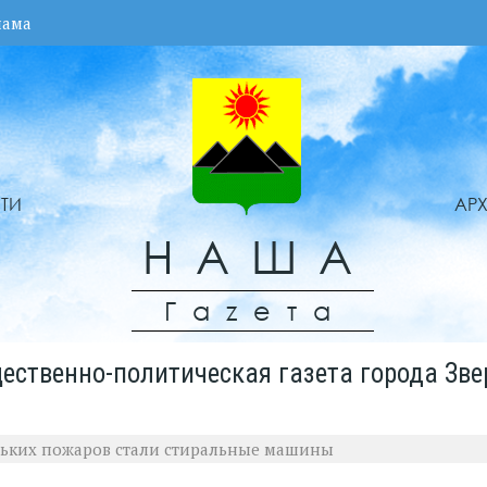
лама
ТИ
АР
НАША
Гаzета
ественно-политическая газета города Зве
ьких пожаров стали стиральные машины