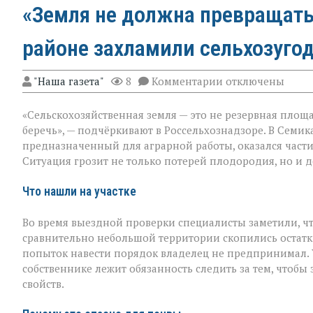
«Земля не должна превращать
районе захламили сельхозуго
к
"Наша газета"
8
Комментарии
отключены
записи
«Земля
«Сельскохозяйственная земля — это не резервная площа
не
должна
беречь», — подчёркивают в Россельхознадзоре. В Семи
превращаться
предназначенный для аграрной работы, оказался част
в
Ситуация грозит не только потерей плодородия, но и
свалку»:
в
Семикаракорско
Что нашли на участке
районе
захламили
Во время выездной проверки специалисты заметили, что
сельхозугодья
сравнительно небольшой территории скопились остатк
попыток навести порядок владелец не предпринимал. У
собственнике лежит обязанность следить за тем, чтобы
свойств.