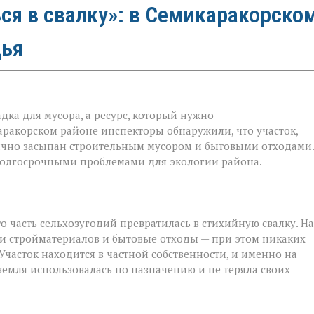
ся в свалку»: в Семикаракорско
дья
дка для мусора, а ресурс, который нужно
каракорском районе инспекторы обнаружили, что участок,
ично засыпан строительным мусором и бытовыми отходами.
 долгосрочными проблемами для экологии района.
м
 часть сельхозугодий превратилась в стихийную свалку. На
и стройматериалов и бытовые отходы — при этом никаких
часток находится в частной собственности, и именно на
 земля использовалась по назначению и не теряла своих