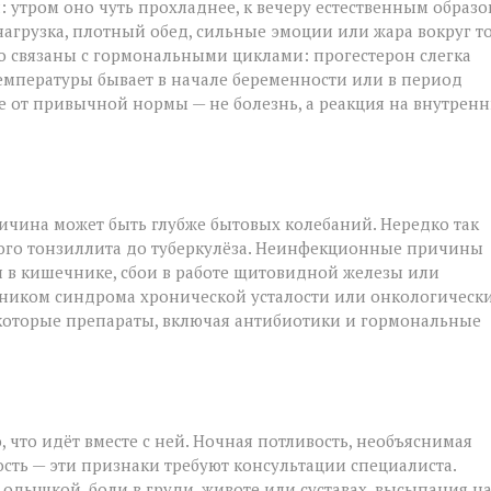
и: утром оно чуть прохладнее, к вечеру естественным образ
нагрузка, плотный обед, сильные эмоции или жара вокруг т
о связаны с гормональными циклами: прогестерон слегка
емпературы бывает в начале беременности или в период
е от привычной нормы — не болезнь, а реакция на внутрен
ичина может быть глубже бытовых колебаний. Нередко так
кого тонзиллита до туберкулёза. Неинфекционные причины
я в кишечнике, сбои в работе щитовидной железы или
тником синдрома хронической усталости или онкологическ
екоторые препараты, включая антибиотики и гормональные
 что идёт вместе с ней. Ночная потливость, необъяснимая
сть — эти признаки требуют консультации специалиста.
одышкой, боли в груди, животе или суставах, высыпания н