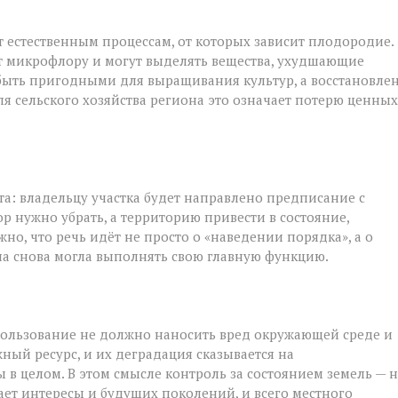
т естественным процессам, от которых зависит плодородие.
т микрофлору и могут выделять вещества, ухудшающие
т быть пригодными для выращивания культур, а восстановле
я сельского хозяйства региона это означает потерю ценных
та: владельцу участка будет направлено предписание с
ор нужно убрать, а территорию привести в состояние,
но, что речь идёт не просто о «наведении порядка», а о
на снова могла выполнять свою главную функцию.
спользование не должно наносить вред окружающей среде и
ный ресурс, и их деградация сказывается на
в целом. В этом смысле контроль за состоянием земель — н
ает интересы и будущих поколений, и всего местного