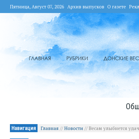
Пятница, Август 07, 2026
Архив выпусков
О газете
Рек
ГЛАВНАЯ
РУБРИКИ
ДОНСКИЕ ВЕС
Общ
Навигация
Главная
//
Новости
//
Весам улыбнется удач