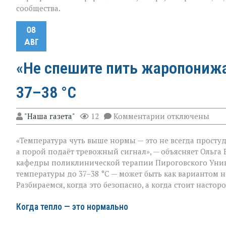
сообщества.
08
АВГ
«Не спешите пить жаропонижа
37–38 °C
к
"Наша газета"
12
Комментарии
отключены
записи
«Не
«Температура чуть выше нормы — это не всегда простуд
спешите
пить
а порой подаёт тревожный сигнал», — объясняет Ольга
жаропонижающе
кафедры поликлинической терапии Пироговского Унив
что
температуры до 37–38 °C — может быть как вариантом 
скрывает
температура
Разбираемся, когда это безопасно, а когда стоит настор
37–
38 °C
Когда тепло — это нормально