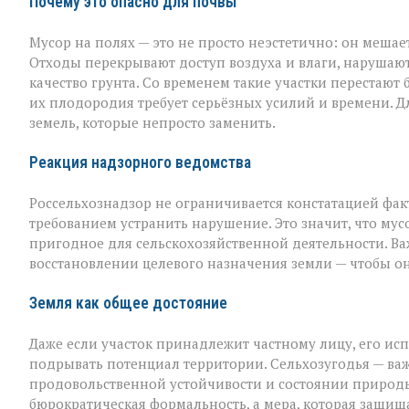
Почему это опасно для почвы
Мусор на полях — это не просто неэстетично: он мешае
Отходы перекрывают доступ воздуха и влаги, нарушаю
качество грунта. Со временем такие участки перестаю
их плодородия требует серьёзных усилий и времени. Дл
земель, которые непросто заменить.
Реакция надзорного ведомства
Россельхознадзор не ограничивается констатацией фак
требованием устранить нарушение. Это значит, что мус
пригодное для сельскохозяйственной деятельности. Важ
восстановлении целевого назначения земли — чтобы о
Земля как общее достояние
Даже если участок принадлежит частному лицу, его и
подрывать потенциал территории. Сельхозугодья — важ
продовольственной устойчивости и состоянии природы 
бюрократическая формальность, а мера, которая защищ