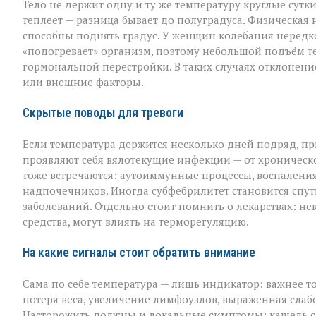
Тело не держит одну и ту же температуру круглые сутк
теплеет — разница бывает до полуградуса. Физическая 
способны поднять градус. У женщин колебания нередк
«подогревает» организм, поэтому небольшой подъём т
гормональной перестройки. В таких случаях отклонени
или внешние факторы.
Скрытые поводы для тревоги
Если температура держится несколько дней подряд, пр
проявляют себя вялотекущие инфекции — от хроничес
тоже встречаются: аутоиммунные процессы, воспалени
надпочечников. Иногда субфебрилитет становится спу
заболеваний. Отдельно стоит помнить о лекарствах: н
средства, могут влиять на терморегуляцию.
На какие сигналы стоит обратить внимание
Сама по себе температура — лишь индикатор: важнее то,
потеря веса, увеличение лимфоузлов, выраженная слабо
Насторожить должны и локальные симптомы: кашель с 