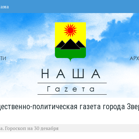
лама
ТИ
АР
НАША
Гаzета
ественно-политическая газета города Зве
а. Гороскоп на 30 декабря