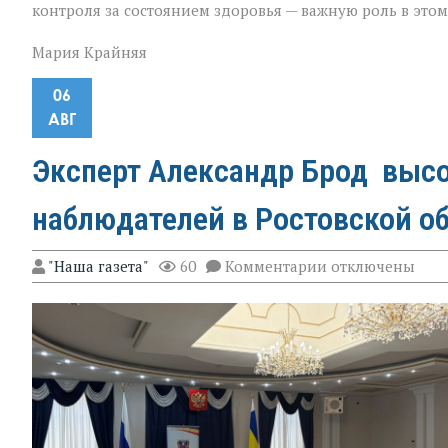
контроля за состоянием здоровья — важную роль в это
Мария Крайняя
06
АВГ
Эксперт Александр Брод высо
наблюдателей в Ростовской о
к
"Наша газета"
60
Комментарии
отключены
записи
Эксперт
Александр
Брод
высоко
оценил
подготовку
наблюдателей
в
Ростовской