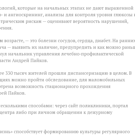
ологий, которые на начальных этапах не дают выраженной
‑ и ангиоскрининг, анализы для контроля уровня глюкозы 
атрическим рискам — оценивают вероятность нарушений,
рения.
 возрасте, — это болезни сосудов, сердца, диабет. На ранни
ача — выявить их наличие, предупредить и как можно рань
кнул начальник управления лечебно‑профилактической
ласти Андрей Пайков.
ее 330 тысяч жителей прошли диспансеризацию в целом. В
ациях можно пройти обследование, для маломобильных
мотрена возможность стационарного прохождения
рей Пайков.
несколькими способами: через сайт поликлиники, портал
лл‑центра либо при личном обращении к дежурному
изнь» способствует формированию культуры регулярного