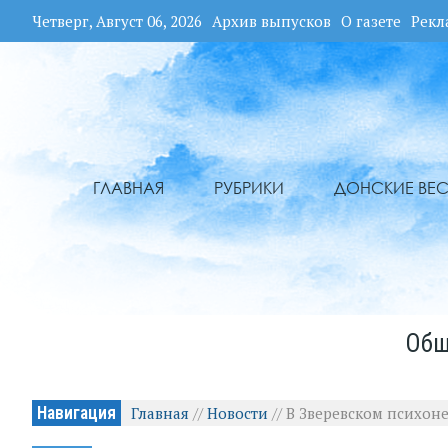
Четверг, Август 06, 2026
Архив выпусков
О газете
Рекл
ГЛАВНАЯ
РУБРИКИ
ДОНСКИЕ ВЕС
Общ
Навигация
Главная
//
Новости
//
В Зверевском психон