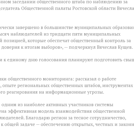
енном заседании общественного штаба по наблюдению за
дседатель Общественной палаты Ростовской области Вячесл
ически завершено в большинстве муниципальных образова
 тысяч наблюдателей из тридцати пяти муниципальных
й позицией, которые обеспечат общественный контроль за
 доверия к итогам выборов», — подчеркнул Вячеслав Кущев.
сти к единому дню голосования планируют подготовить свы
ки общественного мониторинга: рассказал о работе
 опыте региональных общественных штабов, инструментах
ого реагирования на информационные угрозы.
ся одним из наиболее активных участников системы
оена эффективная модель взаимодействия общественной
людателей. Благодарю регион за тесное сотрудничество,
к общей задаче — обеспечению открытых, честных и закон