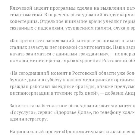
«серебряного»
возраста
Ключевой акцент программы сделан на выявлении пат
симптоматики. В перечень обследований входят кардио
холестерина. Отдельное внимание врачи уделяют гери
связанных с падениями, ухудшением памяти, слуха и з
«Коварство всех заболеваний, которые возникают в таком
стадиях зачастую нет никакой симптоматики. Наша зад
начать заниматься с данными гражданами», — подчер
помощи министерства здравоохранения Ростовской об
«На сегодняшний момент в Ростовской области уже бол
будние дни и в субботу в наших медицинских организ
граждан работают выездные бригады, а также предус
диспансеризации в течение трёх дней», — добавил Анд
Записаться на бесплатное обследование жители могут 
«Госуслуги», сервис «Здоровье Дона», по телефону ко
администратору.
Национальный проект «Продолжительная и активная ж