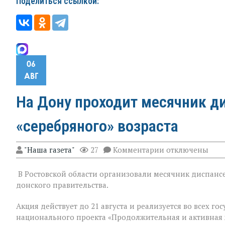
Поделиться ссылкой:
06
АВГ
На Дону проходит месячник д
«серебряного» возраста
к
"Наша газета"
27
Комментарии
отключены
записи
На
В Ростовской области организовали месячник диспансе
Дону
проходит
донского правительства.
месячник
диспансеризац
Акция действует до 21 августа и реализуется во всех 
для
национального проекта «Продолжительная и активная 
людей