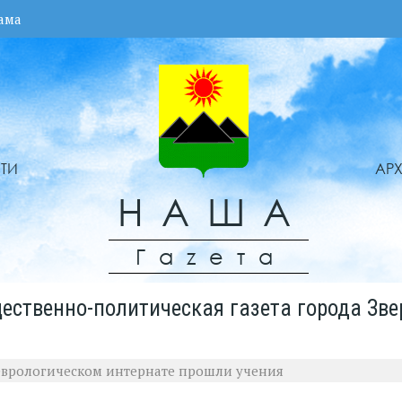
ама
ТИ
АР
НАША
Гаzета
ественно-политическая газета города Зве
еврологическом интернате прошли учения