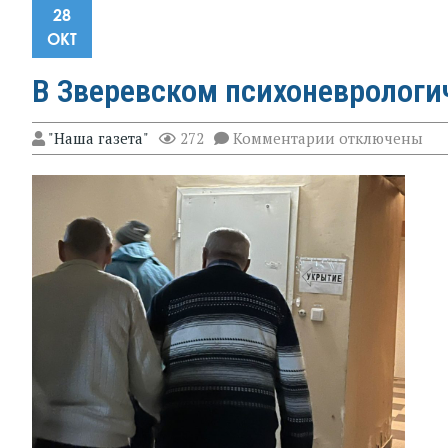
28
ОКТ
В Зверевском психоневрологи
к
"Наша газета"
272
Комментарии
отключены
записи
В
Зверевском
психоневролог
интернате
прошли
учения