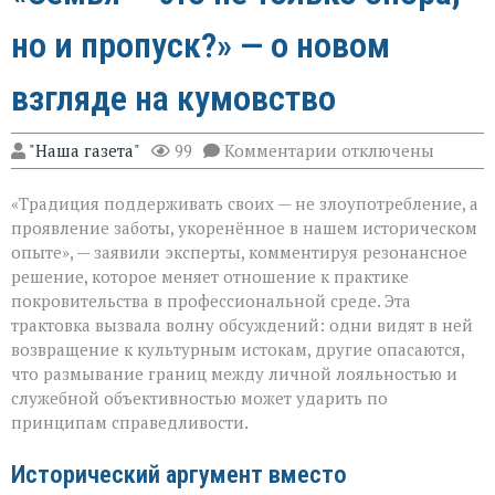
но и пропуск?» — о новом
взгляде на кумовство
к
"Наша газета"
99
Комментарии
отключены
записи
«Семья — это
«Традиция поддерживать своих — не злоупотребление, а
не
только
проявление заботы, укоренённое в нашем историческом
опора,
опыте», — заявили эксперты, комментируя резонансное
но
решение, которое меняет отношение к практике
и
пропуск?» — о
покровительства в профессиональной среде. Эта
новом
трактовка вызвала волну обсуждений: одни видят в ней
взгляде
возвращение к культурным истокам, другие опасаются,
на
что размывание границ между личной лояльностью и
кумовство
служебной объективностью может ударить по
принципам справедливости.
Исторический аргумент вместо