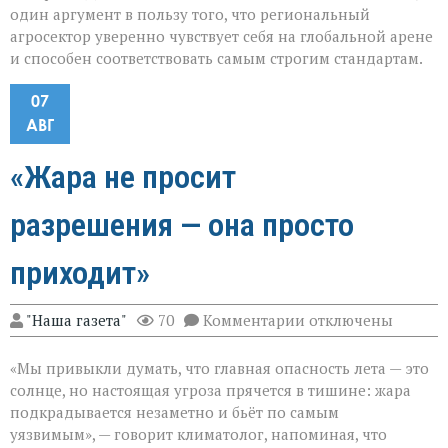
один аргумент в пользу того, что региональный
агросектор уверенно чувствует себя на глобальной арене
и способен соответствовать самым строгим стандартам.
07
АВГ
«Жара не просит
разрешения — она просто
приходит»
к
"Наша газета"
70
Комментарии
отключены
записи
«Жара
«Мы привыкли думать, что главная опасность лета — это
не
просит
солнце, но настоящая угроза прячется в тишине: жара
разрешения — она
подкрадывается незаметно и бьёт по самым
просто
уязвимым», — говорит климатолог, напоминая, что
приходит»