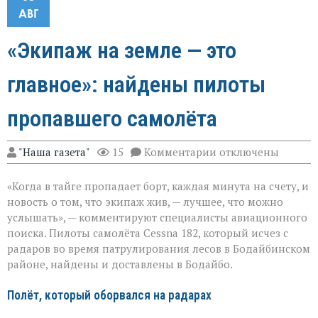
АВГ
«Экипаж на земле — это
главное»: найдены пилоты
пропавшего самолёта
к
"Наша газета"
15
Комментарии
отключены
записи
«Экипаж
«Когда в тайге пропадает борт, каждая минута на счету, и
на
земле — это
новость о том, что экипаж жив, — лучшее, что можно
главное»:
услышать», — комментируют специалисты авиационного
найдены
поиска. Пилоты самолёта Cessna 182, который исчез с
пилоты
пропавшего
радаров во время патрулирования лесов в Бодайбинском
самолёта
районе, найдены и доставлены в Бодайбо.
Полёт, который оборвался на радарах