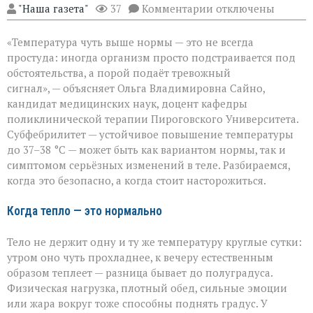
к
"Наша газета"
37
Комментарии
отключены
записи
«Не
«Температура чуть выше нормы — это не всегда
спешите
пить
простуда: иногда организм просто подстраивается под
жаропонижающее»
обстоятельства, а порой подаёт тревожный
что
сигнал», — объясняет Ольга Владимировна Сайно,
скрывает
температура
кандидат медицинских наук, доцент кафедры
37–
поликлинической терапии Пироговского Университета.
38 °C
Субфебрилитет — устойчивое повышение температуры
до 37–38 °C — может быть как вариантом нормы, так и
симптомом серьёзных изменений в теле. Разбираемся,
когда это безопасно, а когда стоит насторожиться.
Когда тепло — это нормально
Тело не держит одну и ту же температуру круглые сутки:
утром оно чуть прохладнее, к вечеру естественным
образом теплеет — разница бывает до полуградуса.
Физическая нагрузка, плотный обед, сильные эмоции
или жара вокруг тоже способны поднять градус. У