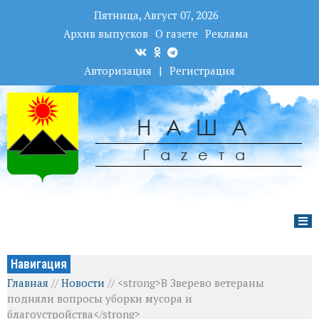
Пятница, Август 07, 2026
Архив выпусков
О газете
Реклама
Авторизация
|
Регистрация
НАША
Гаzета
Навигация
Главная
//
Новости
//
<strong>В Зверево ветераны
подняли вопросы уборки мусора и
благоустройства</strong>