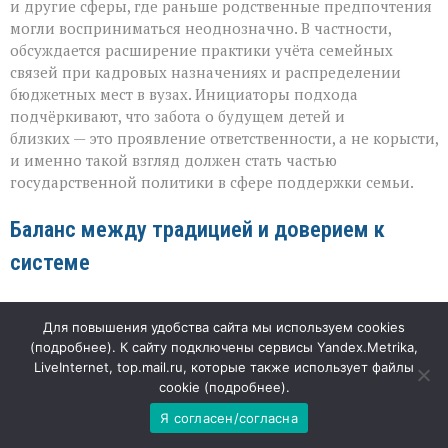
и другие сферы, где раньше родственные предпочтения
могли восприниматься неоднозначно. В частности,
обсуждается расширение практики учёта семейных
связей при кадровых назначениях и распределении
бюджетных мест в вузах. Инициаторы подхода
подчёркивают, что забота о будущем детей и
близких — это проявление ответственности, а не корысти,
и именно такой взгляд должен стать частью
государственной политики в сфере поддержки семьи.
Баланс между традицией и доверием к
системе
Общественное мнение разделилось: часть граждан
Для повышения удобства сайта мы используем cookies
воспринимает смягчение отношения к кумовству как
(
подробнее
). К сайту подключены сервисы Yandex.Metrika,
восстановление «естественной справедливости», где
LiveInternet, top.mail.ru, которые также использует файлы
семья остаётся главным союзником. Другие же опасаются,
cookie (
подробнее
).
что подобная переоценка ценностей может подорвать
Я согласен/согласна
доверие к объективности конкурсов, тендеров и
назначений. В итоге дискуссия выходит за рамки