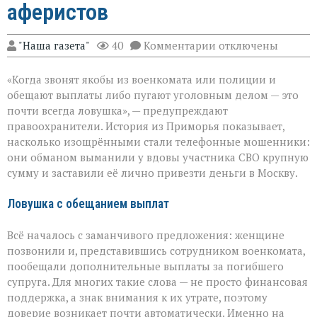
аферистов
к
"Наша газета"
40
Комментарии
отключены
записи
«Они
«Когда звонят якобы из военкомата или полиции и
сыграли
на
обещают выплаты либо пугают уголовным делом — это
самом
почти всегда ловушка», — предупреждают
больном»:
правоохранители. История из Приморья показывает,
вдова
военного
насколько изощрёнными стали телефонные мошенники:
лишилась
они обманом выманили у вдовы участника СВО крупную
миллионов
сумму и заставили её лично привезти деньги в Москву.
из‑за
аферистов
Ловушка с обещанием выплат
Всё началось с заманчивого предложения: женщине
позвонили и, представившись сотрудником военкомата,
пообещали дополнительные выплаты за погибшего
супруга. Для многих такие слова — не просто финансовая
поддержка, а знак внимания к их утрате, поэтому
доверие возникает почти автоматически. Именно на