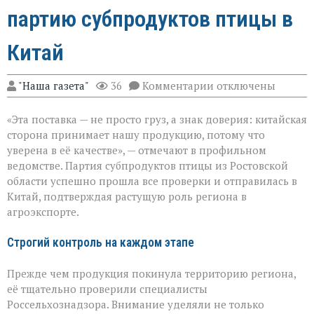
партию субпродуктов птицы в
Китай
к
"Наша газета"
36
Комментарии
отключены
записи
Ростовская
«Эта поставка — не просто груз, а знак доверия: китайская
область
отправила
сторона принимает нашу продукцию, потому что
партию
уверена в её качестве», — отмечают в профильном
субпродуктов
ведомстве. Партия субпродуктов птицы из Ростовской
птицы
в
области успешно прошла все проверки и отправилась в
Китай
Китай, подтверждая растущую роль региона в
агроэкспорте.
Строгий контроль на каждом этапе
Прежде чем продукция покинула территорию региона,
её тщательно проверили специалисты
Россельхознадзора. Внимание уделяли не только