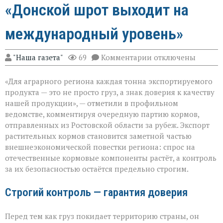
«Донской шрот выходит на
международный уровень»
к
"Наша газета"
69
Комментарии
отключены
записи
«Донской
«Для аграрного региона каждая тонна экспортируемого
шрот
выходит
продукта — это не просто груз, а знак доверия к качеству
на
нашей продукции», — отметили в профильном
международный
ведомстве, комментируя очередную партию кормов,
уровень»
отправленных из Ростовской области за рубеж. Экспорт
растительных кормов становится заметной частью
внешнеэкономической повестки региона: спрос на
отечественные кормовые компоненты растёт, а контроль
за их безопасностью остаётся предельно строгим.
Строгий контроль — гарантия доверия
Перед тем как груз покидает территорию страны, он