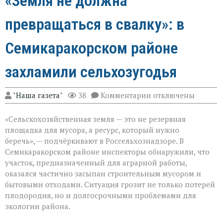
«Земля не должна
превращаться в свалку»: в
Семикаракорском районе
захламили сельхозугодья
к
"Наша газета"
38
Комментарии
отключены
записи
«Земля
«Сельскохозяйственная земля — это не резервная
не
должна
площадка для мусора, а ресурс, который нужно
превращаться
беречь», — подчёркивают в Россельхознадзоре. В
в
Семикаракорском районе инспекторы обнаружили, что
свалку»:
в
участок, предназначенный для аграрной работы,
Семикаракорском
оказался частично засыпан строительным мусором и
районе
бытовыми отходами. Ситуация грозит не только потерей
захламили
плодородия, но и долгосрочными проблемами для
сельхозугодья
экологии района.