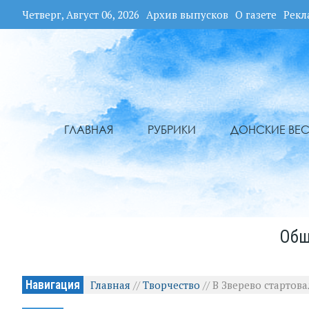
Четверг, Август 06, 2026
Архив выпусков
О газете
Рекл
ГЛАВНАЯ
РУБРИКИ
ДОНСКИЕ ВЕС
Общ
Навигация
Главная
//
Творчество
//
В Зверево стартов