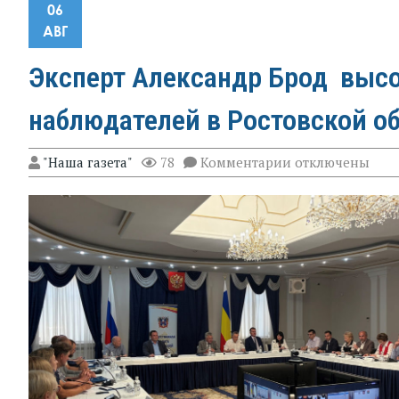
06
АВГ
Эксперт Александр Брод высо
наблюдателей в Ростовской о
к
"Наша газета"
78
Комментарии
отключены
записи
Эксперт
Александр
Брод
высоко
оценил
подготовку
наблюдателей
в
Ростовской
области