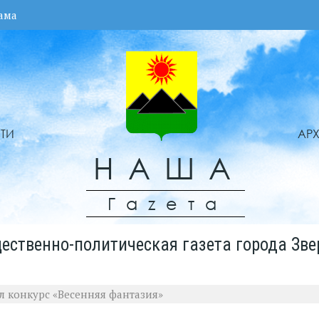
ама
ТИ
АР
НАША
Гаzета
ественно-политическая газета города Зве
ал конкурс «Весенняя фантазия»