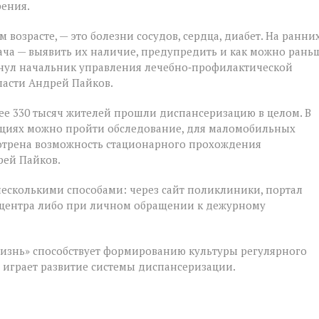
рения.
 возрасте, — это болезни сосудов, сердца, диабет. На ранни
ача — выявить их наличие, предупредить и как можно рань
кнул начальник управления лечебно‑профилактической
ласти Андрей Пайков.
ее 330 тысяч жителей прошли диспансеризацию в целом. В
ациях можно пройти обследование, для маломобильных
мотрена возможность стационарного прохождения
рей Пайков.
несколькими способами: через сайт поликлиники, портал
лл‑центра либо при личном обращении к дежурному
изнь» способствует формированию культуры регулярного
м играет развитие системы диспансеризации.