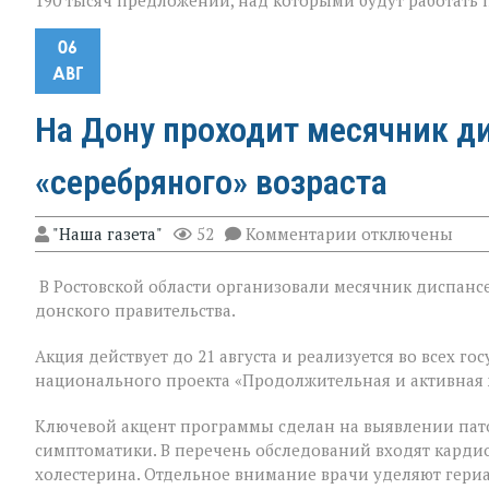
190 тысяч предложений, над которыми будут работать
06
АВГ
На Дону проходит месячник д
«серебряного» возраста
к
"Наша газета"
52
Комментарии
отключены
записи
На
В Ростовской области организовали месячник диспансе
Дону
проходит
донского правительства.
месячник
диспансеризац
Акция действует до 21 августа и реализуется во всех 
для
национального проекта «Продолжительная и активная 
людей
«серебряного»
возраста
Ключевой акцент программы сделан на выявлении пат
симптоматики. В перечень обследований входят кардио
холестерина. Отдельное внимание врачи уделяют гери