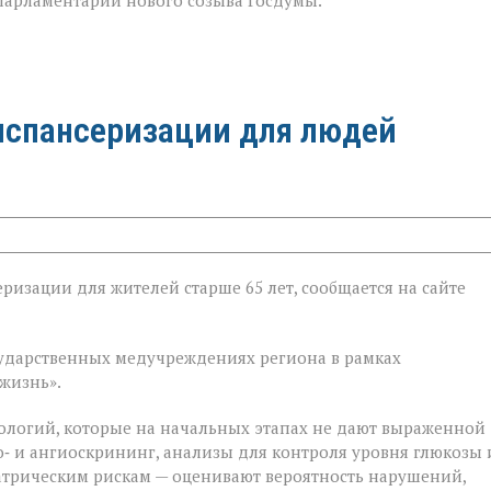
 парламентарии нового созыва Госдумы.
испансеризации для людей
ризации для жителей старше 65 лет, сообщается на сайте
ии
государственных медучреждениях региона в рамках
жизнь».
ологий, которые на начальных этапах не дают выраженной
‑ и ангиоскрининг, анализы для контроля уровня глюкозы 
атрическим рискам — оценивают вероятность нарушений,