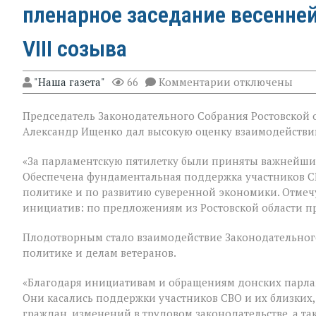
пленарное заседание весенне
VIII созыва
к
"Наша газета"
66
Комментарии
отключены
записи
В
Председатель Законодательного Собрания Ростовской о
Государственно
Думе
Александр Ищенко дал высокую оценку взаимодействию
России
состоялось
«За парламентскую пятилетку были приняты важнейши
заключительное
Обеспечена фундаментальная поддержка участников С
пленарное
заседание
политике и по развитию суверенной экономики. Отмеч
весенней
инициатив: по предложениям из Ростовской области п
сессии,
ставшее
Плодотворным стало взаимодействие Законодательного
последним
для
политике и делам ветеранов.
VIII
созыва
«Благодаря инициативам и обращениям донских парла
Они касались поддержки участников СВО и их близких,
граждан, изменений в трудовом законодательстве, а т