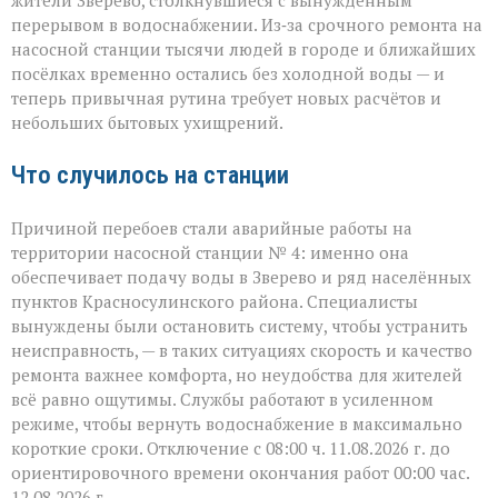
ни
перерывом в водоснабжении. Из‑за срочного ремонта на
сюда:
в
насосной станции тысячи людей в городе и ближайших
Зверево
посёлках временно остались без холодной воды — и
и
теперь привычная рутина требует новых расчётов и
окрестностях — ава
небольших бытовых ухищрений.
Что случилось на станции
Причиной перебоев стали аварийные работы на
территории насосной станции № 4: именно она
обеспечивает подачу воды в Зверево и ряд населённых
пунктов Красносулинского района. Специалисты
вынуждены были остановить систему, чтобы устранить
неисправность, — в таких ситуациях скорость и качество
ремонта важнее комфорта, но неудобства для жителей
всё равно ощутимы. Службы работают в усиленном
режиме, чтобы вернуть водоснабжение в максимально
короткие сроки. Отключение с 08:00 ч. 11.08.2026 г. до
ориентировочного времени окончания работ 00:00 час.
12.08.2026 г.