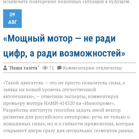
исключить повторение подобных ситуаций в будущем.
09
АВГ
«Мощный мотор — не ради
цифр, а ради возможностей»
к
"Наша газета"
71
Комментарии
отключены
записи
«Мощный
«Такой двигатель — это не просто показатель силы, а
мотор — не
ради
заявка на новый уровень отечественной
цифр,
автотехники», — отметили эксперты, комментируя
а
премьеру мотора НАМИ‑414320 на «Иннопроме».
ради
возможностей»
Разработка института способна задать иной вектор
развития для российского автопрома: речь не только о
лошадиных силах, но и о гибкости применения, которая
открывает двери сразу для нескольких сегментов рынка.