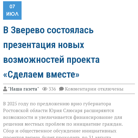
07
ИЮЛ
В Зверево состоялась
презентация новых
возможностей проекта
«Сделаем вместе»
к
"Наша газета"
336
Комментарии
отключены
записи
В
В 2025 году по предложению врио губернатора
Зверево
состоялась
Ростовской области Юрия Слюсаря расширяются
презентация
возможности и увеличивается финансирование для
новых
решения местных проблем по инициативе граждан.
возможностей
проекта
Сбор и общественное обсуждение инициативных
«Сделаем
проектов теперь будет проходить до 31 августа.