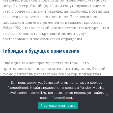
потребует серьёзной доработки сопутствующих систем.
Зато в более крупных и тяжёлых автомобилях потенциал
агрегата раскроется в полной мере. Перспективной
площадкой для его применения называют кроссовер
Volga К50, а также лёгкий коммерческий транспорт — там
высокая мощность и крутящий момент будут
востребованы и экономически оправданы.
Гибриды и будущее применения
Ещё одно важное преимущество мотора — его
пригодность для последовательных гибридов. В такой
схеме двигатель работает как генератор, подзаряжая
батарею, и здесь на первый план выходят не пиковые
Для повышения удобства сайта мы используем cookies
показатели, а стабильность и экономичность. Благодаря
(
подробнее
). К сайту подключены сервисы Yandex.Metrika,
этому НАМИ‑414320 может занять нишу не только в
LiveInternet, top.mail.ru, которые также использует файлы
классических ДВС‑автомобилях, но и в перспективных
cookie (
подробнее
).
электрифицированных платформах. Окончательное
Я согласен/согласна
решение о серийном применении останется за
автопроизводителями: судьба мотора зависит от того,