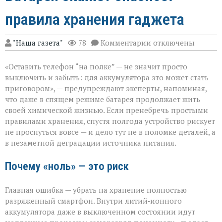
правила хранения гаджета
к
"Наша газета"
78
Комментарии
отключены
записи
Батарея
«Оставить телефон “на полке” — не значит просто
скажет
спасибо:
выключить и забыть: для аккумулятора это может стать
правила
приговором», — предупреждают эксперты, напоминая,
хранения
что даже в спящем режиме батарея продолжает жить
гаджета
своей химической жизнью. Если пренебречь простыми
правилами хранения, спустя полгода устройство рискует
не проснуться вовсе — и дело тут не в поломке деталей, а
в незаметной деградации источника питания.
Почему «ноль» — это риск
Главная ошибка — убрать на хранение полностью
разряженный смартфон. Внутри литий‑ионного
аккумулятора даже в выключенном состоянии идут