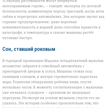
«Секунды рассеянности могут обернуться
не
прощает
непоправимым горем», — говорят эксперты по детской
невнимательности
безопасности, комментируя череду трагедий, когда дети
трагедии
гибли в перегретых автомобилях. Эти истории звучат как
в
раскалённых
горькие предупреждения: даже короткая
машинах»
невнимательность в жаркий день способна привести к
катастрофе, а температура в салоне машины растёт
пугающе быстро.
Сон, ставший роковым
В турецкой провинции Мардин четырёхлетний мальчик
незаметно забрался в семейный автомобиль с
приоткрытой дверью и уснул. Машина стояла под
палящим солнцем, и внутри стремительно нарастала
жара. Родители обнаружили ребёнка лишь спустя
несколько часов. К моменту госпитализации у мальчика
уже начались судороги — организм не выдержал
перегрева. Несмотря на усилия медиков, спасти его не
удалось. Эта история особенно пронзительна тем, что