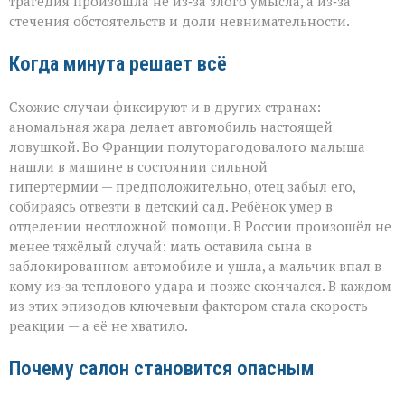
трагедия произошла не из‑за злого умысла, а из‑за
стечения обстоятельств и доли невнимательности.
Когда минута решает всё
Схожие случаи фиксируют и в других странах:
аномальная жара делает автомобиль настоящей
ловушкой. Во Франции полуторагодовалого малыша
нашли в машине в состоянии сильной
гипертермии — предположительно, отец забыл его,
собираясь отвезти в детский сад. Ребёнок умер в
отделении неотложной помощи. В России произошёл не
менее тяжёлый случай: мать оставила сына в
заблокированном автомобиле и ушла, а мальчик впал в
кому из‑за теплового удара и позже скончался. В каждом
из этих эпизодов ключевым фактором стала скорость
реакции — а её не хватило.
Почему салон становится опасным