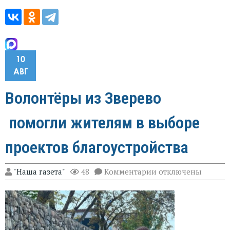
10
АВГ
Волонтёры из Зверево
помогли жителям в выборе
проектов благоустройства
к
"Наша газета"
48
Комментарии
отключены
записи
Волонтёры
из
Зверево
помогли
жителям