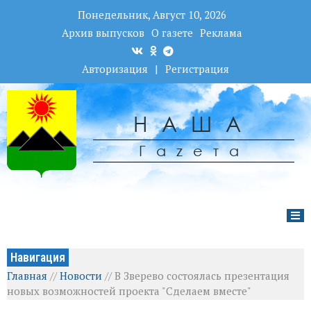
Понедельник, Август 10, 2026
Архив выпусков
О газете
Реклама
Авторизация
|
Регистрация
НАША
Гаzета
Навигация
Главная
//
Новости
//
В Зверево состоялась презентация
новых возможностей проекта "Сделаем вместе"