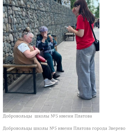
в
выборе
проектов
благоустройства
Добровольцы школы №5 имени Платова
Добровольцы школы №5 имени Платова города Зверево