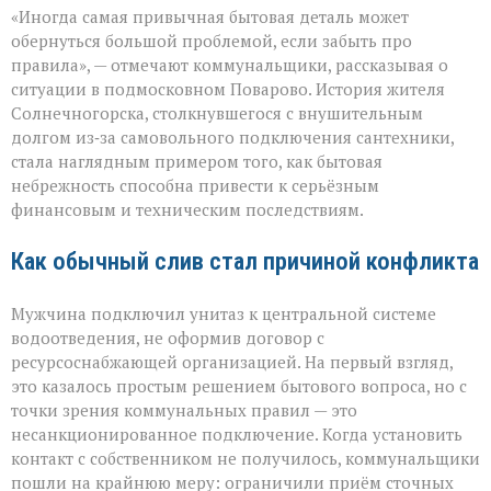
«Иногда самая привычная бытовая деталь может
как
повод
обернуться большой проблемой, если забыть про
для
правила», — отмечают коммунальщики, рассказывая о
многомиллионно
ситуации в подмосковном Поварово. История жителя
долга:
коммунальная
Солнечногорска, столкнувшегося с внушительным
история
долгом из‑за самовольного подключения сантехники,
с
стала наглядным примером того, как бытовая
серьёзным
небрежность способна привести к серьёзным
финалом»
финансовым и техническим последствиям.
Как обычный слив стал причиной конфликта
Мужчина подключил унитаз к центральной системе
водоотведения, не оформив договор с
ресурсоснабжающей организацией. На первый взгляд,
это казалось простым решением бытового вопроса, но с
точки зрения коммунальных правил — это
несанкционированное подключение. Когда установить
контакт с собственником не получилось, коммунальщики
пошли на крайнюю меру: ограничили приём сточных