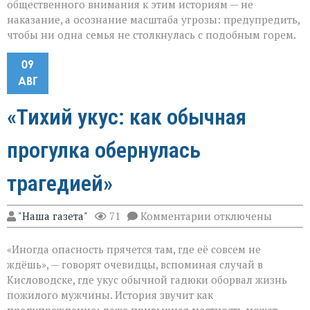
общественного внимания к этим историям — не
наказание, а осознание масштаба угрозы: предупредить,
чтобы ни одна семья не столкнулась с подобным горем.
09
АВГ
«Тихий укус: как обычная
прогулка обернулась
трагедией»
к
"Наша газета"
71
Комментарии
отключены
записи
«Тихий
«Иногда опасность прячется там, где её совсем не
укус:
как
ждёшь», — говорят очевидцы, вспоминая случай в
обычная
Кисловодске, где укус обычной гадюки оборвал жизнь
прогулка
пожилого мужчины. История звучит как
обернулась
трагедией»
предупреждение: даже привычная местность может