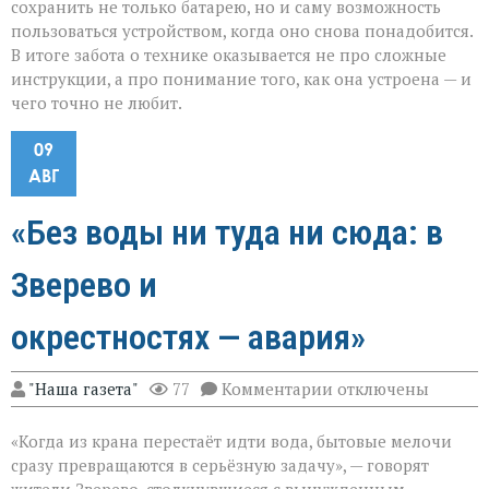
сохранить не только батарею, но и саму возможность
пользоваться устройством, когда оно снова понадобится.
В итоге забота о технике оказывается не про сложные
инструкции, а про понимание того, как она устроена — и
чего точно не любит.
09
АВГ
«Без воды ни туда ни сюда: в
Зверево и
окрестностях — авария»
к
"Наша газета"
77
Комментарии
отключены
записи
«Без
«Когда из крана перестаёт идти вода, бытовые мелочи
воды
ни
сразу превращаются в серьёзную задачу», — говорят
туда
жители Зверево, столкнувшиеся с вынужденным