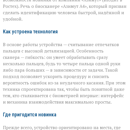
новый
биосканер
Ростех). Речь о биосканере «Азимут А4», который призван
от
сделать идентификацию человека быстрой, надёжной и
«Азимута»
удобной.
Как устроена технология
В основе работы устройства — считывание отпечатков
пальцев с высокой детализацией. Особенность
сканера — гибкость: он умеет обрабатывать сразу
несколько пальцев, будь то четыре пальца одной руки
либо пара больших — в зависимости от задачи. Такой
подход позволяет ускорить процедуру и снизить
вероятность ошибок из‑за неудачного касания. При этом
техника спроектирована так, чтобы быть понятной даже
тем, кто сталкивается с биометрией впервые: интерфейс
и механика взаимодействия максимально просты.
Где пригодится новинка
Прежде всего, устройство ориентировано на места, где