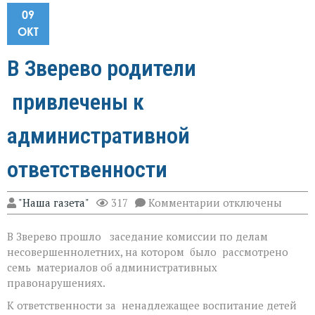
09
ОКТ
В Зверево родители
привлечены к
административной
ответственности
к
"Наша газета"
317
Комментарии
отключены
записи
В
В Зверево прошло заседание комиссии по делам
Зверево
родители
несовершеннолетних, на котором было рассмотрено
привлечены
семь материалов об административных
к
правонарушениях.
административно
ответственности
К ответственности за ненадлежащее воспитание детей