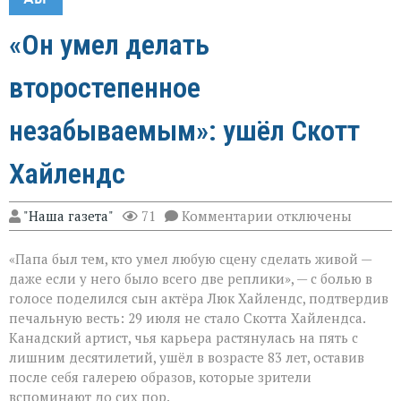
«Он умел делать
второстепенное
незабываемым»: ушёл Скотт
Хайлендс
к
"Наша газета"
71
Комментарии
отключены
записи
«Он
«Папа был тем, кто умел любую сцену сделать живой —
умел
делать
даже если у него было всего две реплики», — с болью в
второстепенное
голосе поделился сын актёра Люк Хайлендс, подтвердив
незабываемым»:
печальную весть: 29 июля не стало Скотта Хайлендса.
ушёл
Скотт
Канадский артист, чья карьера растянулась на пять с
Хайлендс
лишним десятилетий, ушёл в возрасте 83 лет, оставив
после себя галерею образов, которые зрители
вспоминают до сих пор.