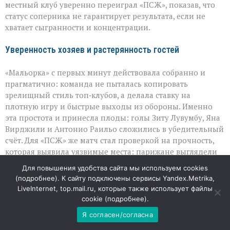
урок
местный клуб уверенно переиграл «ПСЖ», показав, что
«ПСЖ»
статус соперника не гарантирует результата, если не
хватает сыгранности и концентрации.
Уверенность хозяев и растерянность гостей
«Мальорка» с первых минут действовала собранно и
прагматично: команда не пыталась копировать
зрелищный стиль топ‑клубов, а делала ставку на
плотную игру и быстрые выходы из обороны. Именно
эта простота и принесла плоды: голы Зиту Лувумбу, Яна
Вирджили и Антонио Раильо сложились в убедительный
счёт. Для «ПСЖ» же матч стал проверкой на прочность,
которая выявила уязвимые места: парижане выглядели
разобщённо, не смогли навязать свой темп и не создали
Для повышения удобства сайта мы используем cookies
по-настоящему опасных моментов у чужих ворот.
(
подробнее
). К сайту подключены сервисы Yandex.Metrika,
LiveInternet, top.mail.ru, которые также использует файлы
Вратарский вопрос: непростой выбор для тренерского
cookie (
подробнее
).
штаба
Я согласен/согласна