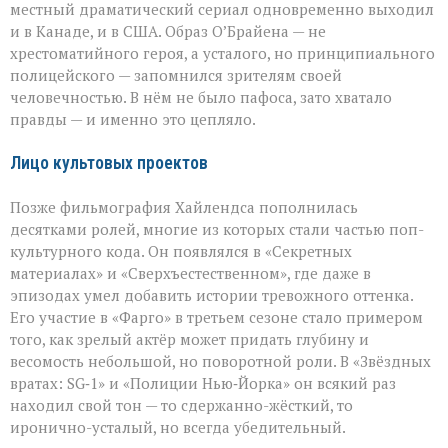
местный драматический сериал одновременно выходил
и в Канаде, и в США. Образ О’Брайена — не
хрестоматийного героя, а усталого, но принципиального
полицейского — запомнился зрителям своей
человечностью. В нём не было пафоса, зато хватало
правды — и именно это цепляло.
Лицо культовых проектов
Позже фильмография Хайлендса пополнилась
десятками ролей, многие из которых стали частью поп-
культурного кода. Он появлялся в «Секретных
материалах» и «Сверхъестественном», где даже в
эпизодах умел добавить истории тревожного оттенка.
Его участие в «Фарго» в третьем сезоне стало примером
того, как зрелый актёр может придать глубину и
весомость небольшой, но поворотной роли. В «Звёздных
вратах: SG‑1» и «Полиции Нью‑Йорка» он всякий раз
находил свой тон — то сдержанно-жёсткий, то
иронично-усталый, но всегда убедительный.