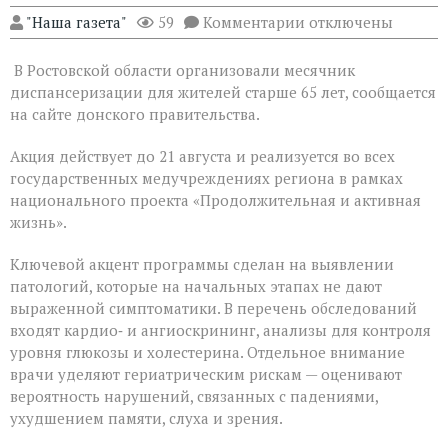
к
"Наша газета"
59
Комментарии
отключены
записи
На
В Ростовской области организовали месячник
Дону
проходит
диспансеризации для жителей старше 65 лет, сообщается
месячник
на сайте донского правительства.
диспансеризации
для
Акция действует до 21 августа и реализуется во всех
людей
«серебряного»
государственных медучреждениях региона в рамках
возраста
национального проекта «Продолжительная и активная
жизнь».
Ключевой акцент программы сделан на выявлении
патологий, которые на начальных этапах не дают
выраженной симптоматики. В перечень обследований
входят кардио‑ и ангиоскрининг, анализы для контроля
уровня глюкозы и холестерина. Отдельное внимание
врачи уделяют гериатрическим рискам — оценивают
вероятность нарушений, связанных с падениями,
ухудшением памяти, слуха и зрения.