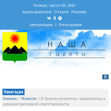
Четверг, Август 06, 2026
Архив выпусков
О газете
Реклама
Авторизация
|
Регистрация
НАША
Гаzета
Навигация
Главная
//
Новости
//
В Зверево родители привлечены к
административной ответственности