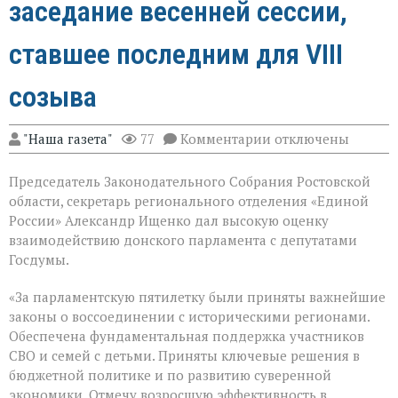
заседание весенней сессии,
ставшее последним для VIII
созыва
к
"Наша газета"
77
Комментарии
отключены
записи
В
Председатель Законодательного Собрания Ростовской
Государственной
Думе
области, секретарь регионального отделения «Единой
России
России» Александр Ищенко дал высокую оценку
состоялось
взаимодействию донского парламента с депутатами
заключительное
пленарное
Госдумы.
заседание
весенней
«За парламентскую пятилетку были приняты важнейшие
сессии,
законы о воссоединении с историческими регионами.
ставшее
последним
Обеспечена фундаментальная поддержка участников
для
СВО и семей с детьми. Приняты ключевые решения в
VIII
бюджетной политике и по развитию суверенной
созыва
экономики. Отмечу возросшую эффективность в