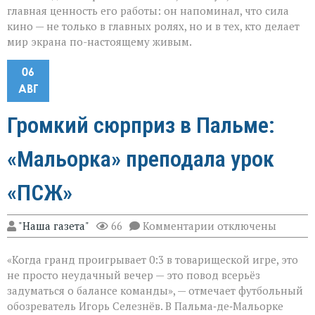
главная ценность его работы: он напоминал, что сила
кино — не только в главных ролях, но и в тех, кто делает
мир экрана по-настоящему живым.
06
АВГ
Громкий сюрприз в Пальме:
«Мальорка» преподала урок
«ПСЖ»
к
"Наша газета"
66
Комментарии
отключены
записи
Громкий
«Когда гранд проигрывает 0:3 в товарищеской игре, это
сюрприз
в
не просто неудачный вечер — это повод всерьёз
Пальме:
задуматься о балансе команды», — отмечает футбольный
«Мальорка»
обозреватель Игорь Селезнёв. В Пальма‑де‑Мальорке
преподала