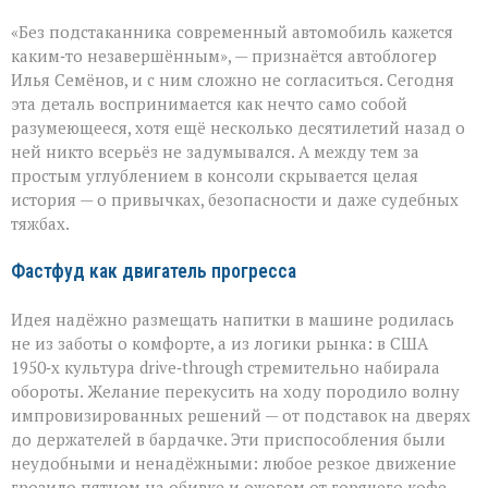
Подстаканник:
«Без подстаканника современный автомобиль кажется
незаметный
герой
каким‑то незавершённым», — признаётся автоблогер
автомобильного
Илья Семёнов, и с ним сложно не согласиться. Сегодня
салона
эта деталь воспринимается как нечто само собой
разумеющееся, хотя ещё несколько десятилетий назад о
ней никто всерьёз не задумывался. А между тем за
простым углублением в консоли скрывается целая
история — о привычках, безопасности и даже судебных
тяжбах.
Фастфуд как двигатель прогресса
Идея надёжно размещать напитки в машине родилась
не из заботы о комфорте, а из логики рынка: в США
1950‑х культура drive‑through стремительно набирала
обороты. Желание перекусить на ходу породило волну
импровизированных решений — от подставок на дверях
до держателей в бардачке. Эти приспособления были
неудобными и ненадёжными: любое резкое движение
грозило пятном на обивке и ожогом от горячего кофе.