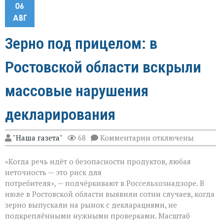
06
АВГ
Зерно под прицелом: в
Ростовской области вскрыли
массовые нарушения
декларирования
к
"Наша газета"
68
Комментарии
отключены
записи
Зерно
«Когда речь идёт о безопасности продуктов, любая
под
прицелом:
неточность — это риск для
в
потребителя», — подчёркивают в Россельхознадзоре. В
Ростовской
июле в Ростовской области выявили сотни случаев, когда
области
вскрыли
зерно выпускали на рынок с декларациями, не
массовые
подкреплёнными нужными проверками. Масштаб
нарушения