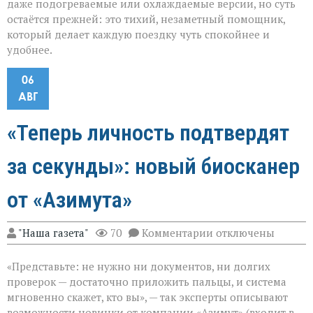
даже подогреваемые или охлаждаемые версии, но суть
остаётся прежней: это тихий, незаметный помощник,
который делает каждую поездку чуть спокойнее и
удобнее.
06
АВГ
«Теперь личность подтвердят
за секунды»: новый биосканер
от «Азимута»
к
"Наша газета"
70
Комментарии
отключены
записи
«Теперь
«Представьте: не нужно ни документов, ни долгих
личность
подтвердят
проверок — достаточно приложить пальцы, и система
за
мгновенно скажет, кто вы», — так эксперты описывают
секунды»:
возможности новинки от компании «Азимут» (входит в