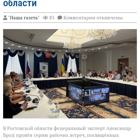
области
к
"Наша газета"
83
Комментарии
отключены
записи
Эксперт
Александр
Брод
высоко
оценил
подготовку
наблюдателей
в
Ростовской
области
В Ростовской области федеральный эксперт Александр
Брод провёл серию рабочих встреч, посвящённых