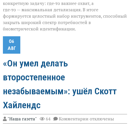
конкретную задачу: где‑то важнее охват, а
где‑то — максимальная детализация. В итоге
формируется целостный набор инструментов, способный
закрыть широкий спектр потребностей в
биометрической идентификации.
06
АВГ
«Он умел делать
второстепенное
незабываемым»: ушёл Скотт
Хайлендс
к
"Наша газета"
64
Комментарии
отключены
записи
«Он