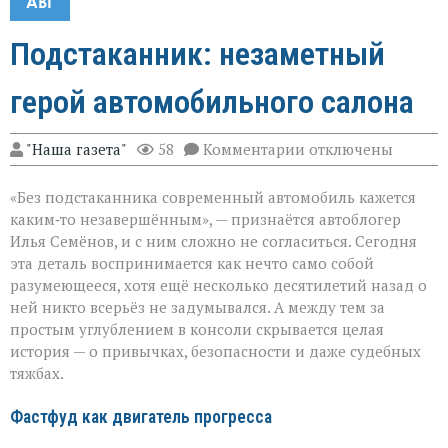
АВГ
Подстаканник: незаметный
герой автомобильного салона
к
"Наша газета"
58
Комментарии
отключены
записи
Подстаканник:
«Без подстаканника современный автомобиль кажется
незаметный
герой
каким‑то незавершённым», — признаётся автоблогер
автомобильного
Илья Семёнов, и с ним сложно не согласиться. Сегодня
салона
эта деталь воспринимается как нечто само собой
разумеющееся, хотя ещё несколько десятилетий назад о
ней никто всерьёз не задумывался. А между тем за
простым углублением в консоли скрывается целая
история — о привычках, безопасности и даже судебных
тяжбах.
Фастфуд как двигатель прогресса