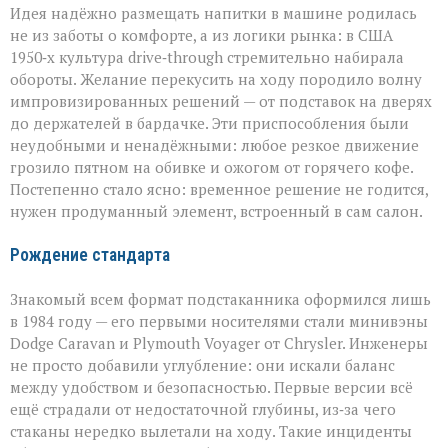
Идея надёжно размещать напитки в машине родилась
не из заботы о комфорте, а из логики рынка: в США
1950‑х культура drive‑through стремительно набирала
обороты. Желание перекусить на ходу породило волну
импровизированных решений — от подставок на дверях
до держателей в бардачке. Эти приспособления были
неудобными и ненадёжными: любое резкое движение
грозило пятном на обивке и ожогом от горячего кофе.
Постепенно стало ясно: временное решение не годится,
нужен продуманный элемент, встроенный в сам салон.
Рождение стандарта
Знакомый всем формат подстаканника оформился лишь
в 1984 году — его первыми носителями стали минивэны
Dodge Caravan и Plymouth Voyager от Chrysler. Инженеры
не просто добавили углубление: они искали баланс
между удобством и безопасностью. Первые версии всё
ещё страдали от недостаточной глубины, из‑за чего
стаканы нередко вылетали на ходу. Такие инциденты