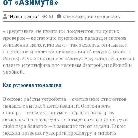
от «Азимута»
к
"Наша газета"
61
Комментарии
отключены
записи
«Теперь
«Представьте: не нужно ни документов, ни долгих
личность
подтвердят
проверок — достаточно приложить пальцы, и система
за
мгновенно скажет, кто вы», — так эксперты описывают
секунды»:
возможности новинки от компании «Азимут» (входит в
новый
биосканер
Ростех). Речь о биосканере «Азимут А4», который призван
от
сделать идентификацию человека быстрой, надёжной и
«Азимута»
удобной.
Как устроена технология
В основе работы устройства — считывание отпечатков
пальцев с высокой детализацией. Особенность
сканера — гибкость: он умеет обрабатывать сразу
несколько пальцев, будь то четыре пальца одной руки
либо пара больших — в зависимости от задачи. Такой
подход позволяет ускорить процедуру и снизить