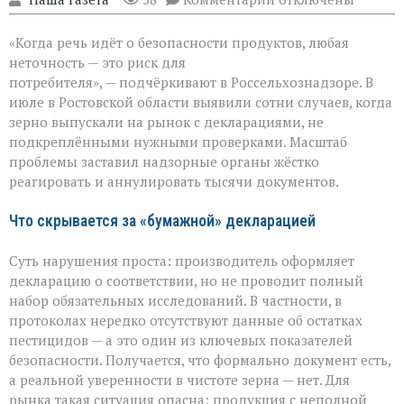
записи
Зерно
«Когда речь идёт о безопасности продуктов, любая
под
прицелом:
неточность — это риск для
в
потребителя», — подчёркивают в Россельхознадзоре. В
Ростовской
июле в Ростовской области выявили сотни случаев, когда
области
вскрыли
зерно выпускали на рынок с декларациями, не
массовые
подкреплёнными нужными проверками. Масштаб
нарушения
проблемы заставил надзорные органы жёстко
декларирования
реагировать и аннулировать тысячи документов.
Что скрывается за «бумажной» декларацией
Суть нарушения проста: производитель оформляет
декларацию о соответствии, но не проводит полный
набор обязательных исследований. В частности, в
протоколах нередко отсутствуют данные об остатках
пестицидов — а это один из ключевых показателей
безопасности. Получается, что формально документ есть,
а реальной уверенности в чистоте зерна — нет. Для
рынка такая ситуация опасна: продукция с неполной