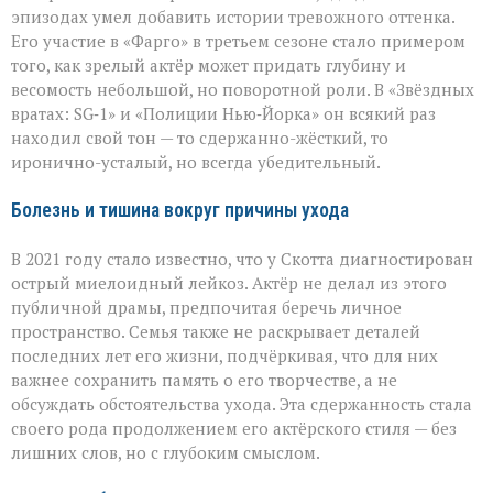
эпизодах умел добавить истории тревожного оттенка.
Его участие в «Фарго» в третьем сезоне стало примером
того, как зрелый актёр может придать глубину и
весомость небольшой, но поворотной роли. В «Звёздных
вратах: SG‑1» и «Полиции Нью‑Йорка» он всякий раз
находил свой тон — то сдержанно-жёсткий, то
иронично-усталый, но всегда убедительный.
Болезнь и тишина вокруг причины ухода
В 2021 году стало известно, что у Скотта диагностирован
острый миелоидный лейкоз. Актёр не делал из этого
публичной драмы, предпочитая беречь личное
пространство. Семья также не раскрывает деталей
последних лет его жизни, подчёркивая, что для них
важнее сохранить память о его творчестве, а не
обсуждать обстоятельства ухода. Эта сдержанность стала
своего рода продолжением его актёрского стиля — без
лишних слов, но с глубоким смыслом.