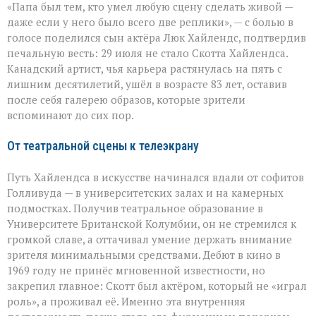
«Папа был тем, кто умел любую сцену сделать живой —
умел
делать
даже если у него было всего две реплики», — с болью в
второстепенное
голосе поделился сын актёра Люк Хайлендс, подтвердив
незабываемым»:
печальную весть: 29 июля не стало Скотта Хайлендса.
ушёл
Скотт
Канадский артист, чья карьера растянулась на пять с
Хайлендс
лишним десятилетий, ушёл в возрасте 83 лет, оставив
после себя галерею образов, которые зрители
вспоминают до сих пор.
От театральной сцены к телеэкрану
Путь Хайлендса в искусстве начинался вдали от софитов
Голливуда — в университетских залах и на камерных
подмостках. Получив театральное образование в
Университете Британской Колумбии, он не стремился к
громкой славе, а оттачивал умение держать внимание
зрителя минимальными средствами. Дебют в кино в
1969 году не принёс мгновенной известности, но
закрепил главное: Скотт был актёром, который не «играл
роль», а проживал её. Именно эта внутренняя