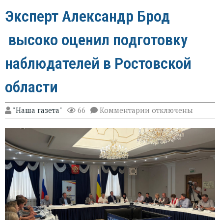
Эксперт Александр Брод
высоко оценил подготовку
наблюдателей в Ростовской
области
к
"Наша газета"
66
Комментарии
отключены
записи
Эксперт
Александр
Брод
высоко
оценил
подготовку
наблюдателей
в
Ростовской
области