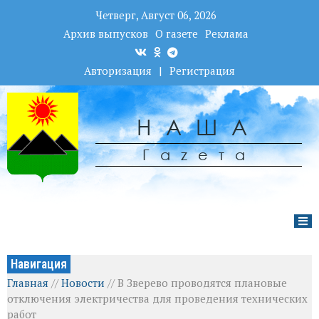
Четверг, Август 06, 2026
Архив выпусков
О газете
Реклама
Авторизация
|
Регистрация
НАША
Гаzета
Навигация
Главная
//
Новости
//
В Зверево проводятся плановые
отключения электричества для проведения технических
работ