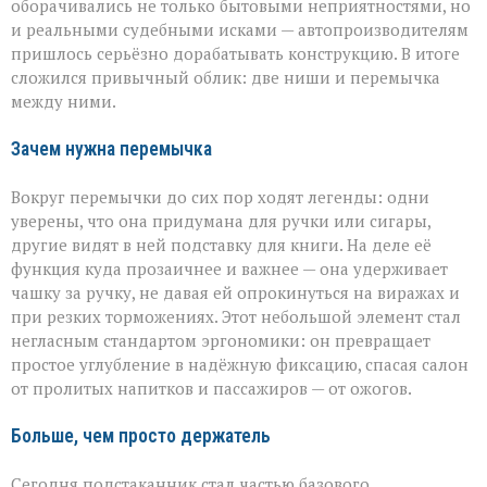
оборачивались не только бытовыми неприятностями, но
и реальными судебными исками — автопроизводителям
пришлось серьёзно дорабатывать конструкцию. В итоге
сложился привычный облик: две ниши и перемычка
между ними.
Зачем нужна перемычка
Вокруг перемычки до сих пор ходят легенды: одни
уверены, что она придумана для ручки или сигары,
другие видят в ней подставку для книги. На деле её
функция куда прозаичнее и важнее — она удерживает
чашку за ручку, не давая ей опрокинуться на виражах и
при резких торможениях. Этот небольшой элемент стал
негласным стандартом эргономики: он превращает
простое углубление в надёжную фиксацию, спасая салон
от пролитых напитков и пассажиров — от ожогов.
Больше, чем просто держатель
Сегодня подстаканник стал частью базового