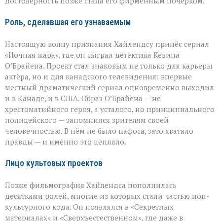
достоверность позже стала его фирменным почерком.
Роль, сделавшая его узнаваемым
Настоящую волну признания Хайлендсу принёс сериал
«Ночная жара», где он сыграл детектива Кевина
О’Брайена. Проект стал знаковым не только для карьеры
актёра, но и для канадского телевидения: впервые
местный драматический сериал одновременно выходил
и в Канаде, и в США. Образ О’Брайена — не
хрестоматийного героя, а усталого, но принципиального
полицейского — запомнился зрителям своей
человечностью. В нём не было пафоса, зато хватало
правды — и именно это цепляло.
Лицо культовых проектов
Позже фильмография Хайлендса пополнилась
десятками ролей, многие из которых стали частью поп-
культурного кода. Он появлялся в «Секретных
материалах» и «Сверхъестественном», где даже в