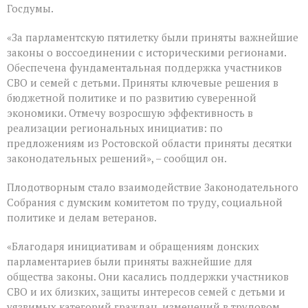
пленарное
Госдумы.
заседание
весенней
«За парламентскую пятилетку были приняты важнейшие
сессии,
законы о воссоединении с историческими регионами.
ставшее
последним
Обеспечена фундаментальная поддержка участников
для
СВО и семей с детьми. Приняты ключевые решения в
VIII
бюджетной политике и по развитию суверенной
созыва
экономики. Отмечу возросшую эффективность в
реализации региональных инициатив: по
предложениям из Ростовской области приняты десятки
законодательных решений», – сообщил он.
Плодотворным стало взаимодействие Законодательного
Собрания с думским комитетом по труду, социальной
политике и делам ветеранов.
«Благодаря инициативам и обращениям донских
парламентариев были приняты важнейшие для
общества законы. Они касались поддержки участников
СВО и их близких, защиты интересов семей с детьми и
уязвимых категорий граждан, изменений в трудовом