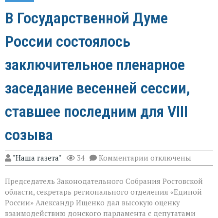
В Государственной Думе
России состоялось
заключительное пленарное
заседание весенней сессии,
ставшее последним для VIII
созыва
к
"Наша газета"
34
Комментарии
отключены
записи
В
Председатель Законодательного Собрания Ростовской
Государственной
Думе
области, секретарь регионального отделения «Единой
России
России» Александр Ищенко дал высокую оценку
состоялось
взаимодействию донского парламента с депутатами
заключительное