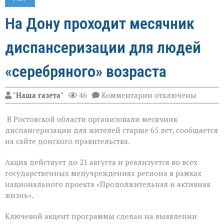
На Дону проходит месячник
диспансеризации для людей
«серебряного» возраста
к
"Наша газета"
46
Комментарии
отключены
записи
На
В Ростовской области организовали месячник
Дону
проходит
диспансеризации для жителей старше 65 лет, сообщается
месячник
на сайте донского правительства.
диспансеризации
для
Акция действует до 21 августа и реализуется во всех
людей
«серебряного»
государственных медучреждениях региона в рамках
возраста
национального проекта «Продолжительная и активная
жизнь».
Ключевой акцент программы сделан на выявлении