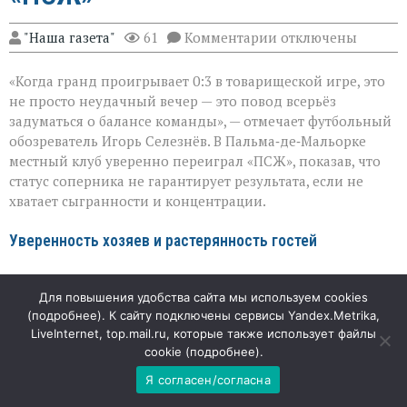
к
"Наша газета"
61
Комментарии
отключены
записи
Громкий
«Когда гранд проигрывает 0:3 в товарищеской игре, это
сюрприз
в
не просто неудачный вечер — это повод всерьёз
Пальме:
задуматься о балансе команды», — отмечает футбольный
«Мальорка»
обозреватель Игорь Селезнёв. В Пальма‑де‑Мальорке
преподала
урок
местный клуб уверенно переиграл «ПСЖ», показав, что
«ПСЖ»
статус соперника не гарантирует результата, если не
хватает сыгранности и концентрации.
Уверенность хозяев и растерянность гостей
«Мальорка» с первых минут действовала собранно и
Для повышения удобства сайта мы используем cookies
прагматично: команда не пыталась копировать
(
подробнее
). К сайту подключены сервисы Yandex.Metrika,
зрелищный стиль топ‑клубов, а делала ставку на
LiveInternet, top.mail.ru, которые также использует файлы
плотную игру и быстрые выходы из обороны. Именно
cookie (
подробнее
).
эта простота и принесла плоды: голы Зиту Лувумбу, Яна
Вирджили и Антонио Раильо сложились в убедительный
Я согласен/согласна
счёт. Для «ПСЖ» же матч стал проверкой на прочность,