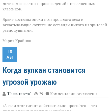
мотивам известных произведений отечественных
классиков.
Яркие костюмы эпохи позапрошлого века и
захватывающие сюжеты не оставили никого из зрителей
равнодушными.
Мария Крайняя
10
АВГ
Когда вулкан становится
угрозой урожаю
к
"Наша газета"
29
Комментарии
отключены
записи
Когда
«А если этот гигант действительно проснётся — что
вулкан
становится
станет с нашими полями и хлебом на