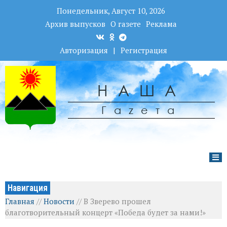
Понедельник, Август 10, 2026
Архив выпусков
О газете
Реклама
Авторизация
|
Регистрация
НАША
Гаzета
Навигация
Главная
//
Новости
//
В Зверево прошел
благотворительный концерт «Победа будет за нами!»