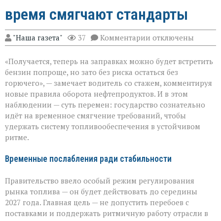
время смягчают стандарты
к
"Наша газета"
37
Комментарии
отключены
записи
Топливный
«Получается, теперь на заправках можно будет встретить
баланс:
зачем
бензин попроще, но зато без риска остаться без
на
горючего», — замечает водитель со стажем, комментируя
время
новые правила оборота нефтепродуктов. И в этом
смягчают
стандарты
наблюдении — суть перемен: государство сознательно
идёт на временное смягчение требований, чтобы
удержать систему топливообеспечения в устойчивом
ритме.
Временные послабления ради стабильности
Правительство ввело особый режим регулирования
рынка топлива — он будет действовать до середины
2027 года. Главная цель — не допустить перебоев с
поставками и поддержать ритмичную работу отрасли в