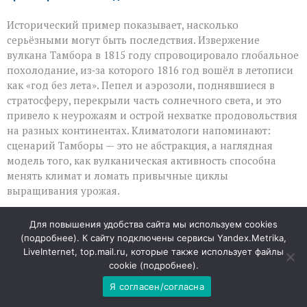
Исторический пример показывает, насколько
серьёзными могут быть последствия. Извержение
вулкана Тамбора в 1815 году спровоцировало глобальное
похолодание, из‑за которого 1816 год вошёл в летописи
как «год без лета». Пепел и аэрозоли, поднявшиеся в
стратосферу, перекрыли часть солнечного света, и это
привело к неурожаям и острой нехватке продовольствия
на разных континентах. Климатологи напоминают:
сценарий Тамборы — это не абстракция, а наглядная
модель того, как вулканическая активность способна
менять климат и ломать привычные циклы
выращивания урожая.
Цепная реакция: от пепла до пустых прилавков
Для повышения удобства сайта мы используем cookies
(
подробнее
). К сайту подключены сервисы Yandex.Metrika,
Если супервулкан вроде Йеллоустоуна начнёт мощное
LiveInternet, top.mail.ru, которые также использует файлы
извержение, эффект окажется куда масштабнее
cookie (
подробнее
).
локальных разрушений. В атмосферу поднимется
Я согласен/согласна
колоссальный объём частиц, которые будут отражать