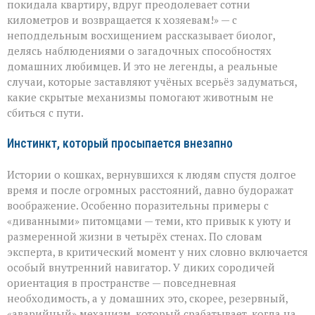
кошек:
покидала квартиру, вдруг преодолевает сотни
как
километров и возвращается к хозяевам!» — с
питомцы
неподдельным восхищением рассказывает биолог,
находят
дорогу
делясь наблюдениями о загадочных способностях
домой
домашних любимцев. И это не легенды, а реальные
случаи, которые заставляют учёных всерьёз задуматься,
какие скрытые механизмы помогают животным не
сбиться с пути.
Инстинкт, который просыпается внезапно
Истории о кошках, вернувшихся к людям спустя долгое
время и после огромных расстояний, давно будоражат
воображение. Особенно поразительны примеры с
«диванными» питомцами — теми, кто привык к уюту и
размеренной жизни в четырёх стенах. По словам
эксперта, в критический момент у них словно включается
особый внутренний навигатор. У диких сородичей
ориентация в пространстве — повседневная
необходимость, а у домашних это, скорее, резервный,
«аварийный» механизм, который срабатывает, когда на