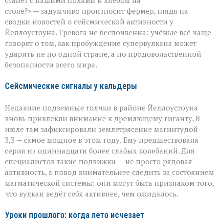
угрозой
столе?» — задумчиво произносит фермер, глядя на
урожаю
сводки новостей о сейсмической активности у
Йеллоустоуна. Тревога не беспочвенна: учёные всё чаще
говорят о том, как пробуждение супервулкана может
ударить не по одной стране, а по продовольственной
безопасности всего мира.
Сейсмические сигналы у кальдеры
Недавние подземные толчки в районе Йеллоустоуна
вновь привлекли внимание к дремлющему гиганту. В
июле там зафиксировали землетрясение магнитудой
3,3 — самое мощное в этом году. Ему предшествовала
серия из одиннадцати более слабых колебаний. Для
специалистов такие подвижки — не просто рядовая
активность, а повод внимательнее следить за состоянием
магматической системы: они могут быть признаком того,
что вулкан ведёт себя активнее, чем ожидалось.
Уроки прошлого: когда лето исчезает