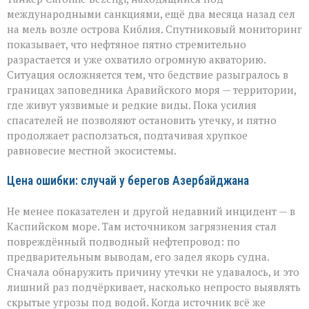
международными санкциями, ещё два месяца назад сел
на мель возле острова Киблия. Спутниковый мониторинг
показывает, что нефтяное пятно стремительно
разрастается и уже охватило огромную акваторию.
Ситуация осложняется тем, что бедствие разыгралось в
границах заповедника Аравийского моря — территории,
где живут уязвимые и редкие виды. Пока усилия
спасателей не позволяют остановить утечку, и пятно
продолжает расползаться, подтачивая хрупкое
равновесие местной экосистемы.
Цена ошибки: случай у берегов Азербайджана
Не менее показателен и другой недавний инцидент — в
Каспийском море. Там источником загрязнения стал
повреждённый подводный нефтепровод: по
предварительным выводам, его задел якорь судна.
Сначала обнаружить причину утечки не удавалось, и это
лишний раз подчёркивает, насколько непросто выявлять
скрытые угрозы под водой. Когда источник всё же