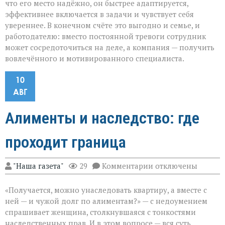
что его место надёжно, он быстрее адаптируется,
эффективнее включается в задачи и чувствует себя
увереннее. В конечном счёте это выгодно и семье, и
работодателю: вместо постоянной тревоги сотрудник
может сосредоточиться на деле, а компания — получить
вовлечённого и мотивированного специалиста.
10
АВГ
Алименты и наследство: где
проходит граница
к
"Наша газета"
29
Комментарии
отключены
записи
Алименты
«Получается, можно унаследовать квартиру, а вместе с
и
наследство:
ней — и чужой долг по алиментам?» — с недоумением
где
спрашивает женщина, столкнувшаяся с тонкостями
проходит
наследственных прав. И в этом вопросе — вся суть
граница