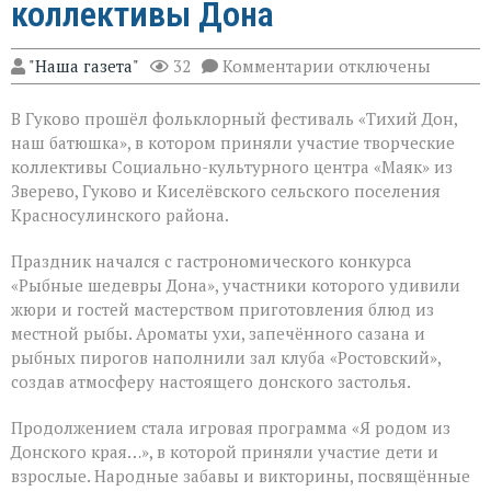
коллективы Дона
к
"Наша газета"
32
Комментарии
отключены
записи
Фольклорный
В Гуково прошёл фольклорный фестиваль «Тихий Дон,
фестиваль
объединил
наш батюшка», в котором приняли участие творческие
творческие
коллективы Социально-культурного центра «Маяк» из
коллективы
Зверево, Гуково и Киселёвского сельского поселения
Дона
Красносулинского района.
Праздник начался с гастрономического конкурса
«Рыбные шедевры Дона», участники которого удивили
жюри и гостей мастерством приготовления блюд из
местной рыбы. Ароматы ухи, запечённого сазана и
рыбных пирогов наполнили зал клуба «Ростовский»,
создав атмосферу настоящего донского застолья.
Продолжением стала игровая программа «Я родом из
Донского края…», в которой приняли участие дети и
взрослые. Народные забавы и викторины, посвящённые