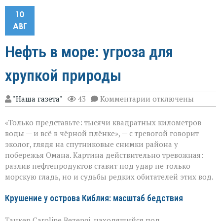
10
АВГ
Нефть в море: угроза для
хрупкой природы
к
"Наша газета"
43
Комментарии
отключены
записи
Нефть
«Только представьте: тысячи квадратных километров
в
море:
воды — и всё в чёрной плёнке», — с тревогой говорит
угроза
эколог, глядя на спутниковые снимки района у
для
побережья Омана. Картина действительно тревожная:
хрупкой
природы
разлив нефтепродуктов ставит под удар не только
морскую гладь, но и судьбы редких обитателей этих вод.
Крушение у острова Киблия: масштаб бедствия
Танкер Caroline Bezengi, находящийся под