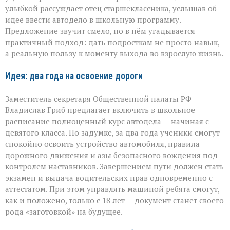
к
улыбкой рассуждает отец старшеклассника, услышав об
аттестату:
идее ввести автодело в школьную программу.
школьная
инициатива
Предложение звучит смело, но в нём угадывается
практичный подход: дать подросткам не просто навык,
а реальную пользу к моменту выхода во взрослую жизнь.
Идея: два года на освоение дороги
Заместитель секретаря Общественной палаты РФ
Владислав Гриб предлагает включить в школьное
расписание полноценный курс автодела — начиная с
девятого класса. По задумке, за два года ученики смогут
спокойно освоить устройство автомобиля, правила
дорожного движения и азы безопасного вождения под
контролем наставников. Завершением пути должен стать
экзамен и выдача водительских прав одновременно с
аттестатом. При этом управлять машиной ребята смогут,
как и положено, только с 18 лет — документ станет своего
рода «заготовкой» на будущее.