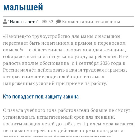
малышей
к
"Наша газета"
32
Комментарии
отключены
записи
Трудоустройство
«Наконец‑то трудоустройство для мамы с малышом
без
риска:
перестанет быть испытанием в прямом и переносном
защита
смысле!» — с облегчением говорит молодая женщина,
для
собираясь выйти из отпуска по уходу за ребёнком. И её
родителей
малышей
радость вполне обоснованна: с 1 сентября 2026 года в
России начнёт действовать важная трудовая гарантия,
которая снимает с родителей одно из самых
напряжённых условий при приёме на работу.
Кто попадает под защиту закона
С начала учебного года работодатели больше не смогут
устанавливать испытательный срок для женщин,
воспитывающих детей до трёх лет. Причём мера касается
не только матерей: под действие нормы попадают и
другие лица, которые фактически ухаживают за