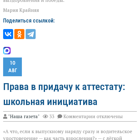
Мария Крайняя
Поделиться ссылкой:
10
АВГ
Права в придачу к аттестату:
школьная инициатива
к
"Наша газета"
33
Комментарии
отключены
записи
Права
«А что, если к выпускному наряду сразу и водительское
в
придачу
удостоверение — как часть взросления?» — с лёгкой