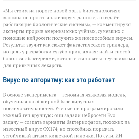
записи
«ИИ
«Мы стоим на пороге новой эры в биотехнологиях:
научился
писать
машина не просто анализирует данные, а создаёт
вирусы — но
работающие биологические системы», — комментируют
не
эксперты прорыв американских учёных, сумевших с
для
разрушения,
помощью нейросети получить жизнеспособные вирусы.
а
Результат звучит как сюжет фантастического триллера,
для
но цель у разработки сугубо прикладная: найти способ
спасения»
бороться с бактериями, которые становятся неуязвимыми
для привычных лекарств.
Вирус по алгоритму: как это работает
В основе эксперимента — геномная языковая модель,
обученная на обширной базе вирусных
последовательностей. Учёные не программировали
каждый ген вручную: они задали нейросети Evo
задачу — создать варианты бактериофагов, похожих на
известный вирус ФХ174, но способных поражать
устойчивый штамм кишечной палочки. По сути, ИИ