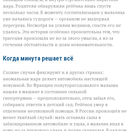
жара. Родители обнаружили ребёнка лишь спустя
несколько часов. К моменту госпитализации у мальчика
уже начались судороги — организм не выдержал
перегрева. Несмотря на усилия медиков, спасти его не
удалось. Эта история особенно пронзительна тем, что
трагедия произошла не из‑за злого умысла, а из‑за
стечения обстоятельств и доли невнимательности.
Когда минута решает всё
Схожие случаи фиксируют и в других странах:
аномальная жара делает автомобиль настоящей
ловушкой. Во Франции полуторагодовалого малыша
нашли в машине в состоянии сильной
гипертермии — предположительно, отец забыл его,
собираясь отвезти в детский сад. Ребёнок умер в
отделении неотложной помощи. В России произошёл не
менее тяжёлый случай: мать оставила сына в
заблокированном автомобиле и ушла, а мальчик впал в
кому из‑за теплового удара и позже скончался. В каждом