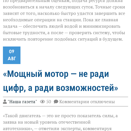
По предварительным оценкам, подача ресурса должна
возобновиться к началу следующих суток. Точные сроки
зависят от того, насколько быстро удастся завершить все
необходимые операции на станции. Пока же главная
задача — обеспечить людей водой и минимизировать
бытовые трудности, а после — проверить систему, чтобы
исключить повторение подобных ситуаций в будущем.
09
АВГ
«Мощный мотор — не ради
цифр, а ради возможностей»
к
"Наша газета"
50
Комментарии
отключены
записи
«Мощный
«Такой двигатель — это не просто показатель силы, а
мотор — не
ради
заявка на новый уровень отечественной
цифр,
автотехники», — отметили эксперты, комментируя