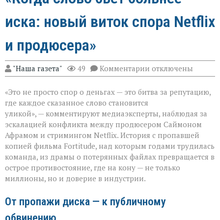
иска: новый виток спора Netflix
и продюсера»
к
"Наша газета"
49
Комментарии
отключены
записи
«Когда
«Это не просто спор о деньгах — это битва за репутацию,
слово
бьёт
где каждое сказанное слово становится
больнее
уликой», — комментируют медиаэксперты, наблюдая за
иска:
эскалацией конфликта между продюсером Саймоном
новый
виток
Афрамом и стримингом Netflix. История с пропавшей
спора
копией фильма Fortitude, над которым годами трудилась
Netflix
команда, из драмы о потерянных файлах превращается в
и
острое противостояние, где на кону — не только
продюсера»
миллионы, но и доверие в индустрии.
От пропажи диска — к публичному
обвинению