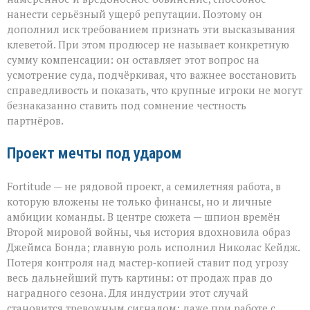
нанести серьёзный ущерб репутации. Поэтому он
дополнил иск требованием признать эти высказывания
клеветой. При этом продюсер не называет конкретную
сумму компенсации: он оставляет этот вопрос на
усмотрение суда, подчёркивая, что важнее восстановить
справедливость и показать, что крупные игроки не могут
безнаказанно ставить под сомнение честность
партнёров.
Проект мечты под ударом
Fortitude — не рядовой проект, а семилетняя работа, в
которую вложены не только финансы, но и личные
амбиции команды. В центре сюжета — шпион времён
Второй мировой войны, чья история вдохновила образ
Джеймса Бонда; главную роль исполнил Николас Кейдж.
Потеря контроля над мастер‑копией ставит под угрозу
весь дальнейший путь картины: от продаж прав до
наградного сезона. Для индустрии этот случай
становится тревожным сигналом: даже при работе с