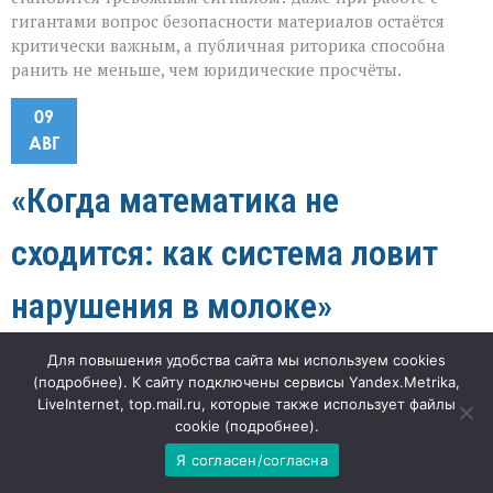
гигантами вопрос безопасности материалов остаётся
критически важным, а публичная риторика способна
ранить не меньше, чем юридические просчёты.
09
АВГ
«Когда математика не
сходится: как система ловит
нарушения в молоке»
к
"Наша газета"
49
Комментарии
отключены
Для повышения удобства сайта мы используем cookies
записи
(
подробнее
). К сайту подключены сервисы Yandex.Metrika,
«Когда
LiveInternet, top.mail.ru, которые также использует файлы
«Если баланс сырья и готового продукта не
математика
cookie (
подробнее
).
не
сходится — это не ошибка подсчёта, а тревожный
сходится:
сигнал», — подчёркивают специалисты
Я согласен/согласна
как
Россельхознадзора, рассказывая о случае, когда
система