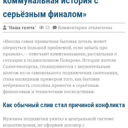
коммунальная история с
серьёзным финалом»
к
"Наша газета"
53
Комментарии
отключены
записи
«Унитаз
«Иногда самая привычная бытовая деталь может
как
повод
обернуться большой проблемой, если забыть про
для
правила», — отмечают коммунальщики, рассказывая о
многомиллионног
ситуации в подмосковном Поварово. История жителя
долга:
коммунальная
Солнечногорска, столкнувшегося с внушительным
история
долгом из‑за самовольного подключения сантехники,
с
стала наглядным примером того, как бытовая
серьёзным
небрежность способна привести к серьёзным
финалом»
финансовым и техническим последствиям.
Как обычный слив стал причиной конфликта
Мужчина подключил унитаз к центральной системе
водоотведения, не оформив договор с