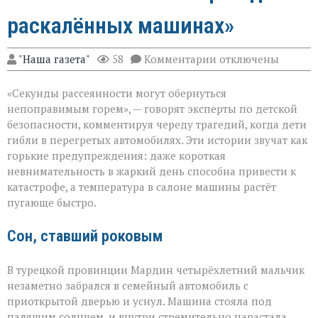
раскалённых машинах»
к
"Наша газета"
58
Комментарии
отключены
записи
«Жара
«Секунды рассеянности могут обернуться
не
прощает
непоправимым горем», — говорят эксперты по детской
невнимательности
безопасности, комментируя череду трагедий, когда дети
трагедии
гибли в перегретых автомобилях. Эти истории звучат как
в
раскалённых
горькие предупреждения: даже короткая
машинах»
невнимательность в жаркий день способна привести к
катастрофе, а температура в салоне машины растёт
пугающе быстро.
Сон, ставший роковым
В турецкой провинции Мардин четырёхлетний мальчик
незаметно забрался в семейный автомобиль с
приоткрытой дверью и уснул. Машина стояла под
палящим солнцем, и внутри стремительно нарастала