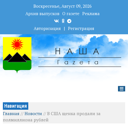
Воскресенье, Август 09, 2026
Архив выпусков
О газете
Реклама
Авторизация
|
Регистрация
НАША
Гаzета
Навигация
Главная
//
Новости
//
В США щенка продали за
полмиллиона рублей