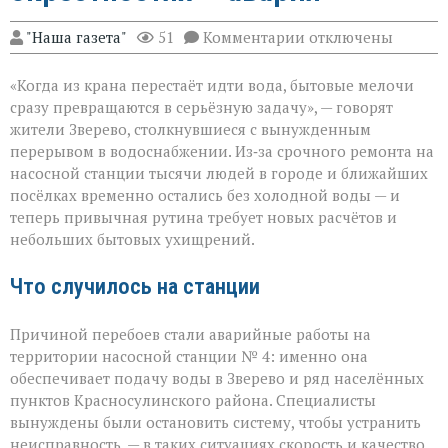
к
"Наша газета"
51
Комментарии
отключены
записи
«Без
«Когда из крана перестаёт идти вода, бытовые мелочи
воды
ни
сразу превращаются в серьёзную задачу», — говорят
туда
жители Зверево, столкнувшиеся с вынужденным
ни
перерывом в водоснабжении. Из‑за срочного ремонта на
сюда:
в
насосной станции тысячи людей в городе и ближайших
Зверево
посёлках временно остались без холодной воды — и
и
теперь привычная рутина требует новых расчётов и
окрестностях — ава
небольших бытовых ухищрений.
Что случилось на станции
Причиной перебоев стали аварийные работы на
территории насосной станции № 4: именно она
обеспечивает подачу воды в Зверево и ряд населённых
пунктов Красносулинского района. Специалисты
вынуждены были остановить систему, чтобы устранить
неисправность, — в таких ситуациях скорость и качество