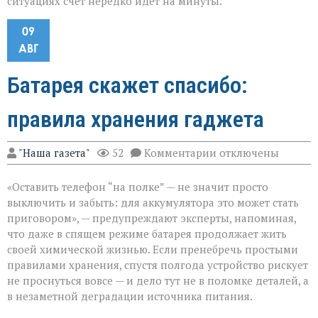
ситуациях счёт нередко идёт на минуты.
09
АВГ
Батарея скажет спасибо:
правила хранения гаджета
к
"Наша газета"
52
Комментарии
отключены
записи
Батарея
«Оставить телефон “на полке” — не значит просто
скажет
спасибо:
выключить и забыть: для аккумулятора это может стать
правила
приговором», — предупреждают эксперты, напоминая,
хранения
что даже в спящем режиме батарея продолжает жить
гаджета
своей химической жизнью. Если пренебречь простыми
правилами хранения, спустя полгода устройство рискует
не проснуться вовсе — и дело тут не в поломке деталей, а
в незаметной деградации источника питания.