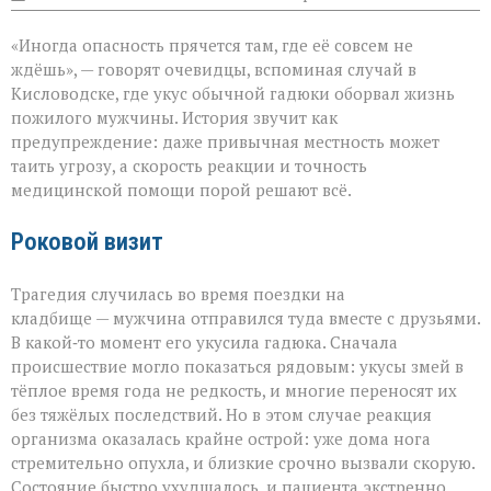
записи
«Тихий
«Иногда опасность прячется там, где её совсем не
укус:
как
ждёшь», — говорят очевидцы, вспоминая случай в
обычная
Кисловодске, где укус обычной гадюки оборвал жизнь
прогулка
пожилого мужчины. История звучит как
обернулась
трагедией»
предупреждение: даже привычная местность может
таить угрозу, а скорость реакции и точность
медицинской помощи порой решают всё.
Роковой визит
Трагедия случилась во время поездки на
кладбище — мужчина отправился туда вместе с друзьями.
В какой‑то момент его укусила гадюка. Сначала
происшествие могло показаться рядовым: укусы змей в
тёплое время года не редкость, и многие переносят их
без тяжёлых последствий. Но в этом случае реакция
организма оказалась крайне острой: уже дома нога
стремительно опухла, и близкие срочно вызвали скорую.
Состояние быстро ухудшалось, и пациента экстренно