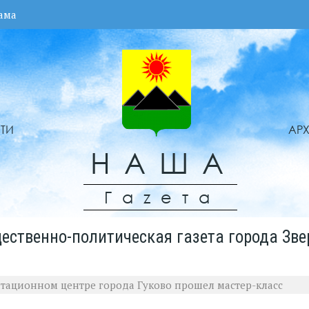
ама
ТИ
АР
НАША
Гаzета
ественно-политическая газета города Зве
тационном центре города Гуково прошел мастер-класс