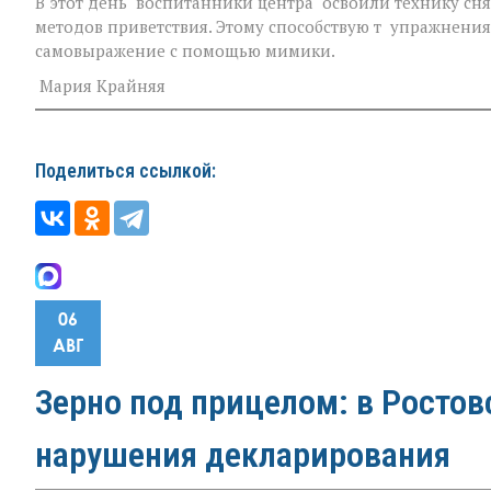
В этот день воспитанники центра освоили технику с
методов приветствия. Этому способствую т упражнения
самовыражение с помощью мимики.
Мария Крайняя
Поделиться ссылкой:
06
АВГ
Зерно под прицелом: в Росто
нарушения декларирования