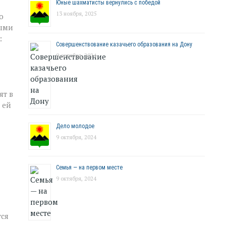
Юные шахматисты вернулись с победой
13 ноября, 2025
о
ными
:
Совершенствование казачьего образования на Дону
9 октября, 2024
ят в
 ей
Дело молодое
9 октября, 2024
Семья — на первом месте
9 октября, 2024
тся