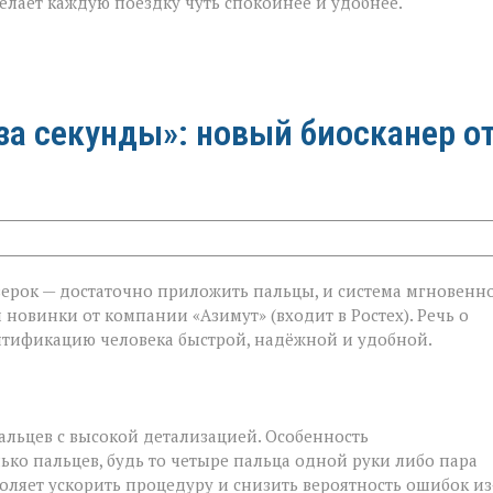
лает каждую поездку чуть спокойнее и удобнее.
за секунды»: новый биосканер о
верок — достаточно приложить пальцы, и система мгновенн
 новинки от компании «Азимут» (входит в Ростех). Речь о
ентификацию человека быстрой, надёжной и удобной.
альцев с высокой детализацией. Особенность
лько пальцев, будь то четыре пальца одной руки либо пара
оляет ускорить процедуру и снизить вероятность ошибок из