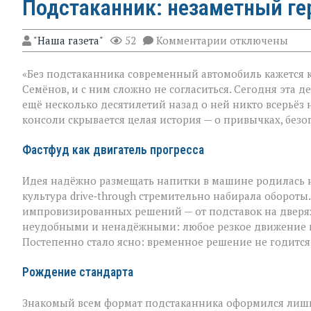
Подстаканник: незаметный ге
к
"Наша газета"
52
Комментарии
отключены
записи
Подстаканник:
«Без подстаканника современный автомобиль кажется 
незаметный
герой
Семёнов, и с ним сложно не согласиться. Сегодня эта д
автомобильного
ещё несколько десятилетий назад о ней никто всерьёз 
салона
консоли скрывается целая история — о привычках, безо
Фастфуд как двигатель прогресса
Идея надёжно размещать напитки в машине родилась не
культура drive‑through стремительно набирала оборот
импровизированных решений — от подставок на дверях
неудобными и ненадёжными: любое резкое движение гр
Постепенно стало ясно: временное решение не годится
Рождение стандарта
Знакомый всем формат подстаканника оформился лишь