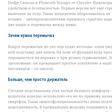
Dodge Caravan и Plymouth Voyager от Chrysler. Инжене
удобством и безопасностью. Первые версии всё ещё стр
вылетали на ходу. Такие инциденты оборачивались не
исками — автопроизводителям пришлось серьёзно дора
две ниши и перемычка между ними.
Зачем нужна перемычка
Вокруг перемычки до сих пор ходят легенды: одни уве
ней подставку для книги. На деле её функция куда проз
опрокинуться на виражах и при резких торможениях. Э
эргономики: он превращает простое углубление в надё
пассажиров — от ожогов.
Больше, чем просто держатель
Сегодня подстаканник стал частью базового комфорта
водители нередко используют его не по прямому назн
смартфон. Такая «многофункциональность» лишь подчёр
повседневность. В премиальных моделях появляются д