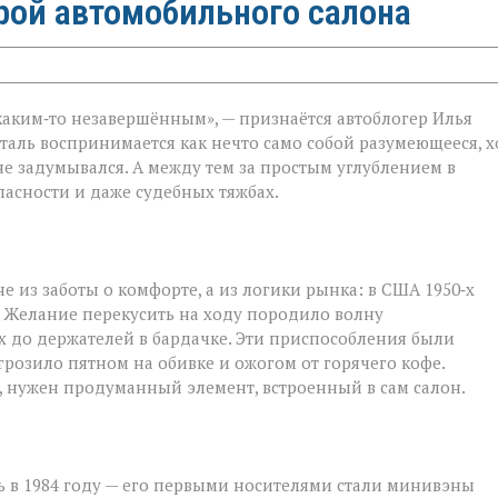
рой автомобильного салона
каким‑то незавершённым», — признаётся автоблогер Илья
еталь воспринимается как нечто само собой разумеющееся, х
не задумывался. А между тем за простым углублением в
пасности и даже судебных тяжбах.
 из заботы о комфорте, а из логики рынка: в США 1950‑х
ы. Желание перекусить на ходу породило волну
 до держателей в бардачке. Эти приспособления были
озило пятном на обивке и ожогом от горячего кофе.
, нужен продуманный элемент, встроенный в сам салон.
 в 1984 году — его первыми носителями стали минивэны