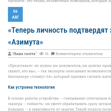
прежней: это тихий, незаметный помощник, который де
06
АВГ
«Теперь личность подтвердят 
«Азимута»
к
"Наша газета"
56
Комментарии
отключены
записи
«Теперь
«Представьте: не нужно ни документов, ни долгих про
личность
подтвердят
скажет, кто вы», — так эксперты описывают возможности
за
биосканере «Азимут А4», который призван сделать ид
секунды»:
новый
биосканер
Как устроена технология
от
«Азимута»
В основе работы устройства — считывание отпечатков п
сканера — гибкость: он умеет обрабатывать сразу неско
больших — в зависимости от задачи. Такой подход позв