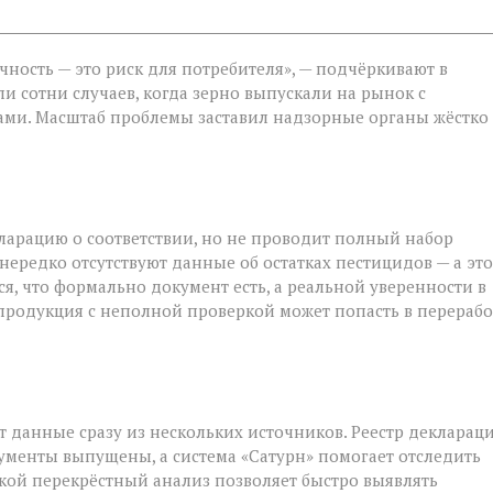
чность — это риск для потребителя», — подчёркивают в
ли сотни случаев, когда зерно выпускали на рынок с
ми. Масштаб проблемы заставил надзорные органы жёстко
я
ларацию о соответствии, но не проводит полный набор
 нередко отсутствуют данные об остатках пестицидов — а это
я, что формально документ есть, а реальной уверенности в
: продукция с неполной проверкой может попасть в перерабо
т данные сразу из нескольких источников. Реестр декларац
кументы выпущены, а система «Сатурн» помогает отследить
кой перекрёстный анализ позволяет быстро выявлять