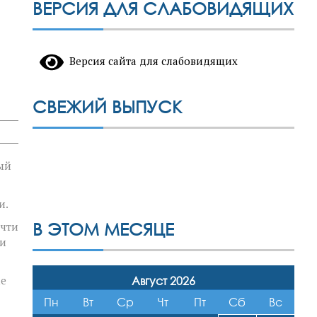
ВЕРСИЯ ДЛЯ СЛАБОВИДЯЩИХ
Версия сайта для слабовидящих
СВЕЖИЙ ВЫПУСК
ый
и.
В ЭТОМ МЕСЯЦЕ
очти
ли
ме
Август 2026
Пн
Вт
Ср
Чт
Пт
Сб
Вс