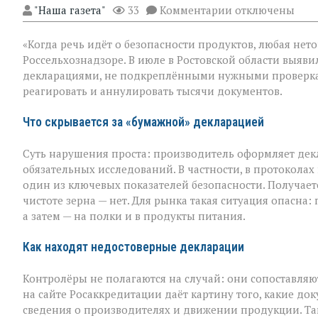
к
"Наша газета"
33
Комментарии
отключены
записи
Зерно
«Когда речь идёт о безопасности продуктов, любая нето
под
прицелом:
Россельхознадзоре. В июле в Ростовской области выяви
в
декларациями, не подкреплёнными нужными проверка
Ростовской
реагировать и аннулировать тысячи документов.
области
вскрыли
массовые
Что скрывается за «бумажной» декларацией
нарушения
декларировани
Суть нарушения проста: производитель оформляет дек
обязательных исследований. В частности, в протоколах
один из ключевых показателей безопасности. Получаетс
чистоте зерна — нет. Для рынка такая ситуация опасна
а затем — на полки и в продукты питания.
Как находят недостоверные декларации
Контролёры не полагаются на случай: они сопоставляю
на сайте Росаккредитации даёт картину того, какие до
сведения о производителях и движении продукции. Та