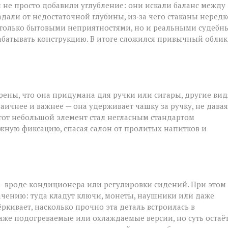
ры не просто добавили углубление: они искали баланс между
адали от недостаточной глубины, из‑за чего стаканы нередк
 только бытовыми неприятностями, но и реальными судеб
батывать конструкцию. В итоге сложился привычный облик
рены, что она придумана для ручки или сигары, другие вид
аичнее и важнее — она удерживает чашку за ручку, не давая
тот небольшой элемент стал негласным стандартом
жную фиксацию, спасая салон от пролитых напитков и
 — вроде кондиционера или регулировки сидений. При этом
ачению: туда кладут ключи, монеты, наушники или даже
кивает, насколько прочно эта деталь встроилась в
аже подогреваемые или охлаждаемые версии, но суть остаё