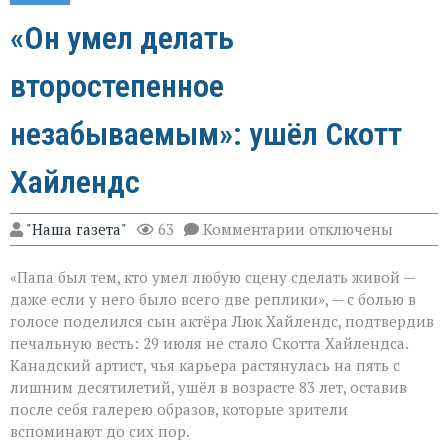
«Он умел делать
второстепенное
незабываемым»: ушёл Скотт
Хайлендс
к
"Наша газета"
63
Комментарии
отключены
записи
«Он
«Папа был тем, кто умел любую сцену сделать живой —
умел
делать
даже если у него было всего две реплики», — с болью в
второстепенное
голосе поделился сын актёра Люк Хайлендс, подтвердив
незабываемым»:
печальную весть: 29 июля не стало Скотта Хайлендса.
ушёл
Скотт
Канадский артист, чья карьера растянулась на пять с
Хайлендс
лишним десятилетий, ушёл в возрасте 83 лет, оставив
после себя галерею образов, которые зрители
вспоминают до сих пор.