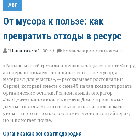
АВГ
От мусора к пользе: как
превратить отходы в ресурс
к
"Наша газета"
59
Комментарии
отключены
записи
От
«Раньше мы всё грузили в мешки и тащили к контейнеру,
мусора
к
а теперь понимаем: половина этого — не мусор, а
пользе:
материал для участка», — рассказывает ростовчанин
как
Сергей, который вместе с семьёй начал компостировать
превратить
отходы
органические остатки. Региональный оператор
в
«ЭкоЦентр» напоминает жителям Дона: привычные
ресурс
дачные отходы можно не вывозить, а использовать с
умом — и это не только экономит место в контейнерах,
но и помогает почве.
Органика как основа плодородия