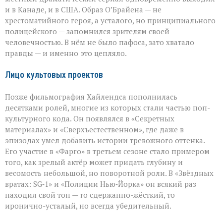
и в Канаде, и в США. Образ О’Брайена — не
хрестоматийного героя, а усталого, но принципиального
полицейского — запомнился зрителям своей
человечностью. В нём не было пафоса, зато хватало
правды — и именно это цепляло.
Лицо культовых проектов
Позже фильмография Хайлендса пополнилась
десятками ролей, многие из которых стали частью поп-
культурного кода. Он появлялся в «Секретных
материалах» и «Сверхъестественном», где даже в
эпизодах умел добавить истории тревожного оттенка.
Его участие в «Фарго» в третьем сезоне стало примером
того, как зрелый актёр может придать глубину и
весомость небольшой, но поворотной роли. В «Звёздных
вратах: SG‑1» и «Полиции Нью‑Йорка» он всякий раз
находил свой тон — то сдержанно-жёсткий, то
иронично-усталый, но всегда убедительный.