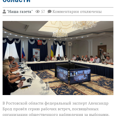
к
"Наша газета"
57
Комментарии
отключены
записи
Эксперт
Александр
Брод
высоко
оценил
подготовку
наблюдателей
в
Ростовской
области
В Ростовской области федеральный эксперт Александр
Брод провёл серию рабочих встреч, посвящённых
организации общественного наблюдения за выборами,