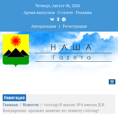
Четверг, Август 06, 2026
Архив выпусков
О газете
Реклама
Авторизация
|
Регистрация
НАША
Гаzета
Навигация
Главная
//
Новости
//
<strong>В школе №4 имени Д.В.
Бондаренко прошло занятие по этикету</strong>