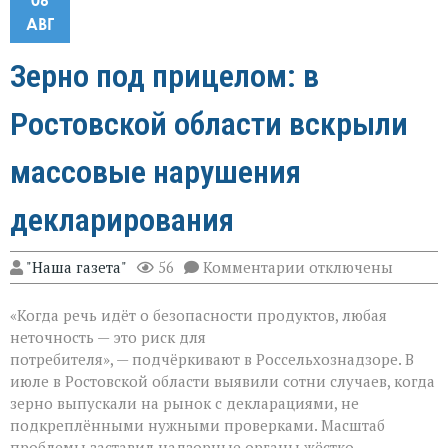
АВГ
Зерно под прицелом: в
Ростовской области вскрыли
массовые нарушения
декларирования
к
"Наша газета"
56
Комментарии
отключены
записи
Зерно
«Когда речь идёт о безопасности продуктов, любая
под
прицелом:
неточность — это риск для
в
потребителя», — подчёркивают в Россельхознадзоре. В
Ростовской
июле в Ростовской области выявили сотни случаев, когда
области
вскрыли
зерно выпускали на рынок с декларациями, не
массовые
подкреплёнными нужными проверками. Масштаб
нарушения
проблемы заставил надзорные органы жёстко