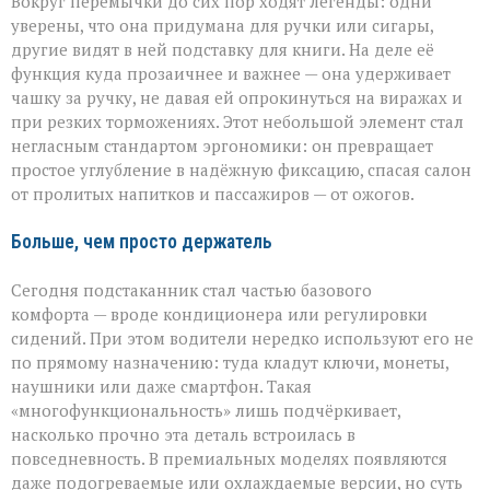
Вокруг перемычки до сих пор ходят легенды: одни
уверены, что она придумана для ручки или сигары,
другие видят в ней подставку для книги. На деле её
функция куда прозаичнее и важнее — она удерживает
чашку за ручку, не давая ей опрокинуться на виражах и
при резких торможениях. Этот небольшой элемент стал
негласным стандартом эргономики: он превращает
простое углубление в надёжную фиксацию, спасая салон
от пролитых напитков и пассажиров — от ожогов.
Больше, чем просто держатель
Сегодня подстаканник стал частью базового
комфорта — вроде кондиционера или регулировки
сидений. При этом водители нередко используют его не
по прямому назначению: туда кладут ключи, монеты,
наушники или даже смартфон. Такая
«многофункциональность» лишь подчёркивает,
насколько прочно эта деталь встроилась в
повседневность. В премиальных моделях появляются
даже подогреваемые или охлаждаемые версии, но суть