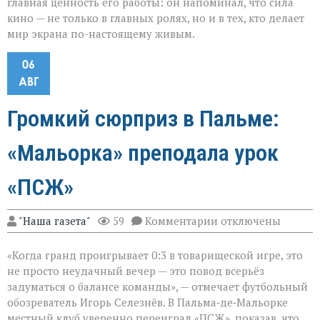
главная ценность его работы: он напоминал, что сила
кино — не только в главных ролях, но и в тех, кто делает
мир экрана по-настоящему живым.
06
АВГ
Громкий сюрприз в Пальме:
«Мальорка» преподала урок
«ПСЖ»
к
"Наша газета"
59
Комментарии
отключены
записи
Громкий
«Когда гранд проигрывает 0:3 в товарищеской игре, это
сюрприз
в
не просто неудачный вечер — это повод всерьёз
Пальме:
задуматься о балансе команды», — отмечает футбольный
«Мальорка»
обозреватель Игорь Селезнёв. В Пальма‑де‑Мальорке
преподала
урок
местный клуб уверенно переиграл «ПСЖ», показав, что