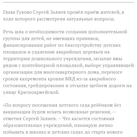
записи
Глава
Глава Гуково Сергей Залиев провёл приём жителей, в
Гуково
Сергей
ходе которого рассмотрели актуальные вопросы.
Залиев
провёл
Речь шла о необходимости создания дополнительной
приём
группы для детей, не имеющих прививок,
жителей
финансировании работ по благоустройству детских
площадок и удалению аварийных деревьев на
территории дошкольного учреждения, засыпке ямы
рядом с контейнерной площадкой, выборе управляющей
организации для многоквартирного дома, переносе
сроков капремонта кровли МКД из‑за аварийного
состояния, грейдировании и отсыпке щебнем дороги на
улице Красноармейской.
«По вопросу посещения детского сада ребёнком без
вакцинации будем искать возможные решения, —
отметил Сергей Залиев. — Что касается состояния
образовательных учреждений, планирую лично
побывать в школах и детских садах до старта нового