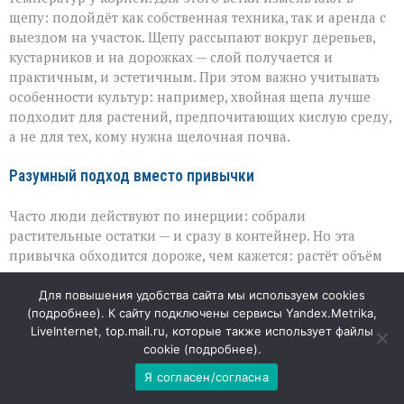
щепу: подойдёт как собственная техника, так и аренда с
выездом на участок. Щепу рассыпают вокруг деревьев,
кустарников и на дорожках — слой получается и
практичным, и эстетичным. При этом важно учитывать
особенности культур: например, хвойная щепа лучше
подходит для растений, предпочитающих кислую среду,
а не для тех, кому нужна щелочная почва.
Разумный подход вместо привычки
Часто люди действуют по инерции: собрали
растительные остатки — и сразу в контейнер. Но эта
привычка обходится дороже, чем кажется: растёт объём
вывозимого мусора, увеличиваются затраты на
логистику, а участок лишается полезных материалов.
Для повышения удобства сайта мы используем cookies
Компостирование и мульчирование — это не про возврат
(
подробнее
). К сайту подключены сервисы Yandex.Metrika,
LiveInternet, top.mail.ru, которые также использует файлы
к «старым методам», а про рациональное использование
cookie (
подробнее
).
того, что уже есть под рукой. Такие практики не требуют
специальных навыков, зато дают ощутимый эффект:
Я согласен/согласна
меньше отходов, больше пользы для огорода и сада.