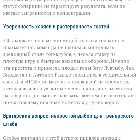
«ПСЖ»
статус соперника не гарантирует результата, если не
хватает сыгранности и концентрации.
Уверенность хозяев и растерянность гостей
«Мальорка» с первых минут действовала собранно и
прагматично: команда не пыталась копировать
зрелищный стиль топ‑клубов, а делала ставку на
плотную игру и быстрые выходы из обороны. Именно
эта простота и принесла плоды: голы Зиту Лувумбу, Яна
Вирджили и Антонио Раильо сложились в убедительный
счёт. Для «ПСЖ» же матч стал проверкой на прочность,
которая выявила уязвимые места: парижане выглядели
разобщённо, не смогли навязать свой темп и не создали
по-настоящему опасных моментов у чужих ворот.
Вратарский вопрос: непростой выбор для тренерского
штаба
Особое внимание в этой встрече привлёк эпизод с