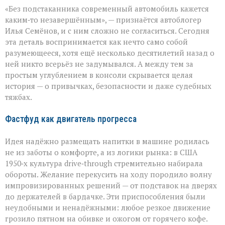
Подстаканник:
«Без подстаканника современный автомобиль кажется
незаметный
герой
каким‑то незавершённым», — признаётся автоблогер
автомобильного
Илья Семёнов, и с ним сложно не согласиться. Сегодня
салона
эта деталь воспринимается как нечто само собой
разумеющееся, хотя ещё несколько десятилетий назад о
ней никто всерьёз не задумывался. А между тем за
простым углублением в консоли скрывается целая
история — о привычках, безопасности и даже судебных
тяжбах.
Фастфуд как двигатель прогресса
Идея надёжно размещать напитки в машине родилась
не из заботы о комфорте, а из логики рынка: в США
1950‑х культура drive‑through стремительно набирала
обороты. Желание перекусить на ходу породило волну
импровизированных решений — от подставок на дверях
до держателей в бардачке. Эти приспособления были
неудобными и ненадёжными: любое резкое движение
грозило пятном на обивке и ожогом от горячего кофе.