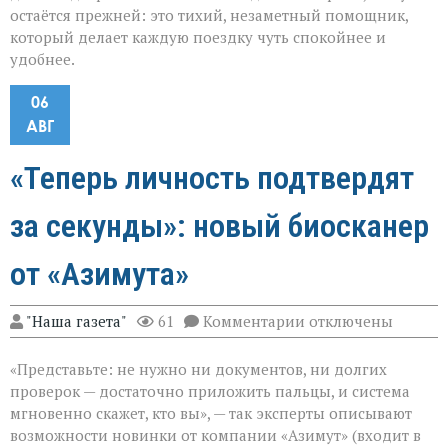
остаётся прежней: это тихий, незаметный помощник,
который делает каждую поездку чуть спокойнее и
удобнее.
06
АВГ
«Теперь личность подтвердят
за секунды»: новый биосканер
от «Азимута»
к
"Наша газета"
61
Комментарии
отключены
записи
«Теперь
«Представьте: не нужно ни документов, ни долгих
личность
подтвердят
проверок — достаточно приложить пальцы, и система
за
мгновенно скажет, кто вы», — так эксперты описывают
секунды»:
возможности новинки от компании «Азимут» (входит в
новый