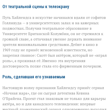
От театральной сцены к телеэкрану
Путь Хайлендса в искусстве начинался вдали от софитов
Голливуда — в университетских залах и на камерных
подмостках. Получив театральное образование в
Университете Британской Колумбии, он не стремился к
громкой славе, а оттачивал умение держать внимание
зрителя минимальными средствами. Дебют в кино в
1969 году не принёс мгновенной известности, но
закрепил главное: Скотт был актёром, который не «играл
роль», а проживал её. Именно эта внутренняя
достоверность позже стала его фирменным почерком.
Роль, сделавшая его узнаваемым
Настоящую волну признания Хайлендсу принёс сериал
«Ночная жара», где он сыграл детектива Кевина
О’Брайена. Проект стал знаковым не только для карьеры
актёра, но и для канадского телевидения: впервые
местный драматический сериал одновременно выходил