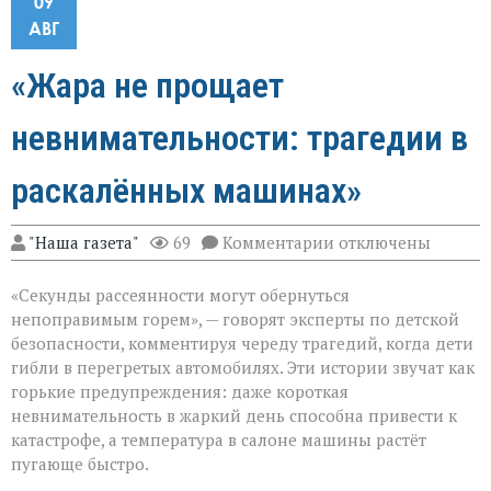
09
АВГ
«Жара не прощает
невнимательности: трагедии в
раскалённых машинах»
к
"Наша газета"
69
Комментарии
отключены
записи
«Жара
«Секунды рассеянности могут обернуться
не
прощает
непоправимым горем», — говорят эксперты по детской
невнимательности
безопасности, комментируя череду трагедий, когда дети
трагедии
гибли в перегретых автомобилях. Эти истории звучат как
в
раскалённых
горькие предупреждения: даже короткая
машинах»
невнимательность в жаркий день способна привести к
катастрофе, а температура в салоне машины растёт
пугающе быстро.