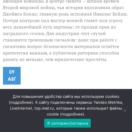
амбиции команды. В центре сюжета — шпион времён
Второй мировой войны, чья история вдохновила образ
Джеймса Бонда; главную роль исполнил Николас Кейдж.
Потеря контроля над мастер‑копией ставит под угрозу
весь дальнейший путь картины: от продаж прав до
наградного сезона. Для индустрии этот случай
становится тревожным сигналом: даже при работе с
гигантами вопрос безопасности материалов остаётся
критически важным, а публичная риторика способна
ранить не меньше, чем юридические просчёты.
09
АВГ
«Когда математика не
Для повышения удобства сайта мы используем cookies
(
подробнее
). К сайту подключены сервисы Yandex.Metrika,
сходится: как система ловит
LiveInternet, top.mail.ru, которые также использует файлы
cookie (
подробнее
).
нарушения в молоке»
Я согласен/согласна