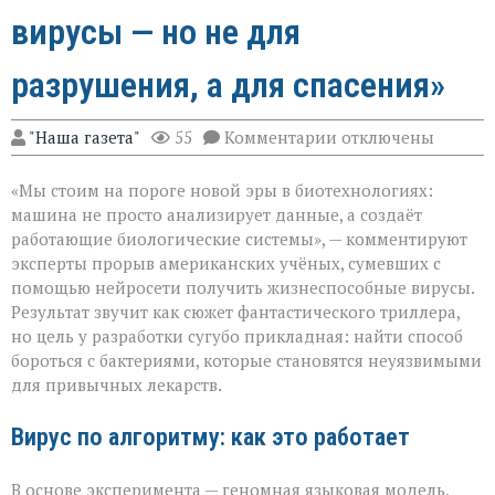
вирусы — но не для
разрушения, а для спасения»
к
"Наша газета"
55
Комментарии
отключены
записи
«ИИ
«Мы стоим на пороге новой эры в биотехнологиях:
научился
писать
машина не просто анализирует данные, а создаёт
вирусы — но
работающие биологические системы», — комментируют
не
эксперты прорыв американских учёных, сумевших с
для
разрушения,
помощью нейросети получить жизнеспособные вирусы.
а
Результат звучит как сюжет фантастического триллера,
для
но цель у разработки сугубо прикладная: найти способ
спасения»
бороться с бактериями, которые становятся неуязвимыми
для привычных лекарств.
Вирус по алгоритму: как это работает
В основе эксперимента — геномная языковая модель,