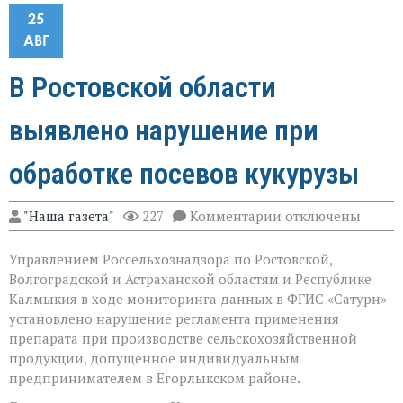
25
АВГ
В Ростовской области
выявлено нарушение при
обработке посевов кукурузы
к
"Наша газета"
227
Комментарии
отключены
записи
В
Управлением Россельхознадзора по Ростовской,
Ростовской
области
Волгоградской и Астраханской областям и Республике
выявлено
Калмыкия в ходе мониторинга данных в ФГИС «Сатурн»
нарушение
установлено нарушение регламента применения
при
обработке
препарата при производстве сельскохозяйственной
посевов
продукции, допущенное индивидуальным
кукурузы
предпринимателем в Егорлыкском районе.