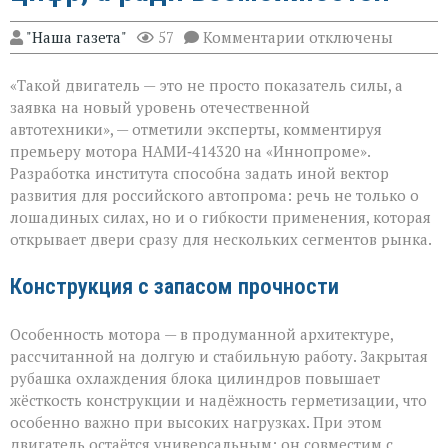
к
"Наша газета"
57
Комментарии
отключены
записи
«Мощный
«Такой двигатель — это не просто показатель силы, а
мотор — не
ради
заявка на новый уровень отечественной
цифр,
автотехники», — отметили эксперты, комментируя
а
премьеру мотора НАМИ‑414320 на «Иннопроме».
ради
возможностей»
Разработка института способна задать иной вектор
развития для российского автопрома: речь не только о
лошадиных силах, но и о гибкости применения, которая
открывает двери сразу для нескольких сегментов рынка.
Конструкция с запасом прочности
Особенность мотора — в продуманной архитектуре,
рассчитанной на долгую и стабильную работу. Закрытая
рубашка охлаждения блока цилиндров повышает
жёсткость конструкции и надёжность герметизации, что
особенно важно при высоких нагрузках. При этом
двигатель остаётся универсальным: он совместим с