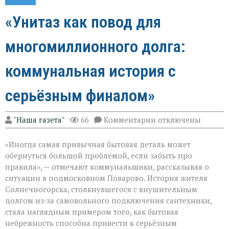
«Унитаз как повод для
многомиллионного долга:
коммунальная история с
серьёзным финалом»
к
"Наша газета"
66
Комментарии
отключены
записи
«Унитаз
«Иногда самая привычная бытовая деталь может
как
повод
обернуться большой проблемой, если забыть про
для
правила», — отмечают коммунальщики, рассказывая о
многомиллионног
ситуации в подмосковном Поварово. История жителя
долга:
коммунальная
Солнечногорска, столкнувшегося с внушительным
история
долгом из‑за самовольного подключения сантехники,
с
стала наглядным примером того, как бытовая
серьёзным
небрежность способна привести к серьёзным
финалом»