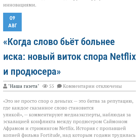
инновациями.
09
АВГ
«Когда слово бьёт больнее
иска: новый виток спора Netflix
и продюсера»
к
"Наша газета"
55
Комментарии
отключены
записи
«Когда
«Это не просто спор о деньгах — это битва за репутацию,
слово
бьёт
где каждое сказанное слово становится
больнее
уликой», — комментируют медиаэксперты, наблюдая за
иска:
эскалацией конфликта между продюсером Саймоном
новый
виток
Афрамом и стримингом Netflix. История с пропавшей
спора
копией фильма Fortitude, над которым годами трудилась
Netflix