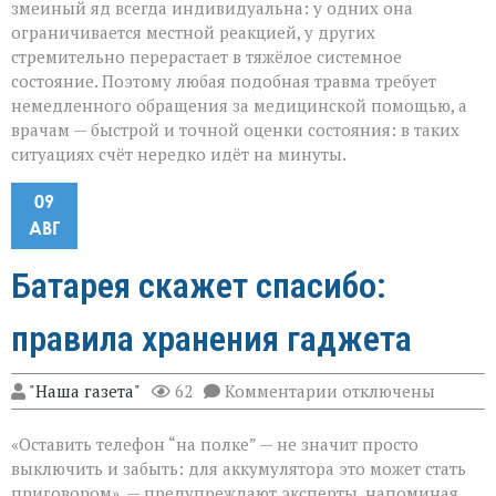
змеиный яд всегда индивидуальна: у одних она
ограничивается местной реакцией, у других
стремительно перерастает в тяжёлое системное
состояние. Поэтому любая подобная травма требует
немедленного обращения за медицинской помощью, а
врачам — быстрой и точной оценки состояния: в таких
ситуациях счёт нередко идёт на минуты.
09
АВГ
Батарея скажет спасибо:
правила хранения гаджета
к
"Наша газета"
62
Комментарии
отключены
записи
Батарея
«Оставить телефон “на полке” — не значит просто
скажет
спасибо:
выключить и забыть: для аккумулятора это может стать
правила
приговором», — предупреждают эксперты, напоминая,