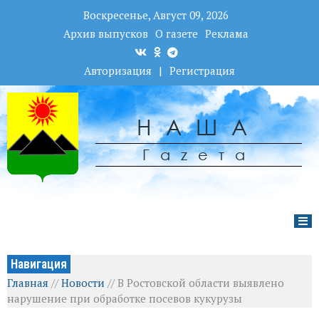
Воскресенье, Август 09, 2026
Архив выпусков
О газете
Реклама
Авторизация
|
Регистрация
НАША
Гаzета
Навигация
Главная
//
Новости
//
В Ростовской области выявлено
нарушение при обработке посевов кукурузы