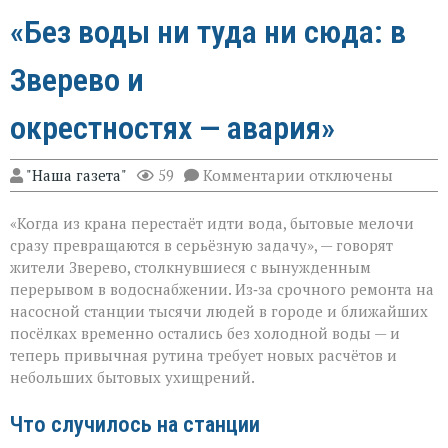
«Без воды ни туда ни сюда: в
Зверево и
окрестностях — авария»
к
"Наша газета"
59
Комментарии
отключены
записи
«Без
«Когда из крана перестаёт идти вода, бытовые мелочи
воды
ни
сразу превращаются в серьёзную задачу», — говорят
туда
жители Зверево, столкнувшиеся с вынужденным
ни
перерывом в водоснабжении. Из‑за срочного ремонта на
сюда:
в
насосной станции тысячи людей в городе и ближайших
Зверево
посёлках временно остались без холодной воды — и
и
теперь привычная рутина требует новых расчётов и
окрестностях — ава
небольших бытовых ухищрений.
Что случилось на станции