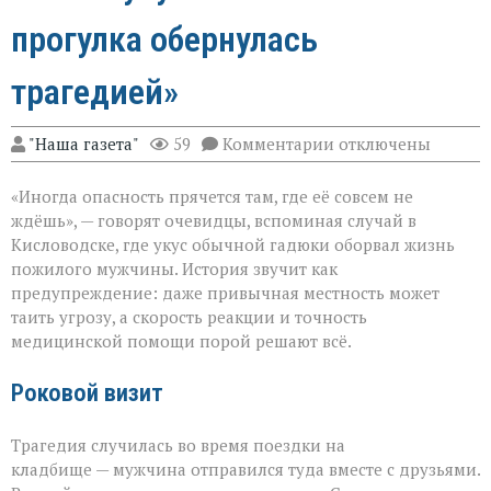
прогулка обернулась
трагедией»
к
"Наша газета"
59
Комментарии
отключены
записи
«Тихий
«Иногда опасность прячется там, где её совсем не
укус:
как
ждёшь», — говорят очевидцы, вспоминая случай в
обычная
Кисловодске, где укус обычной гадюки оборвал жизнь
прогулка
пожилого мужчины. История звучит как
обернулась
трагедией»
предупреждение: даже привычная местность может
таить угрозу, а скорость реакции и точность
медицинской помощи порой решают всё.
Роковой визит
Трагедия случилась во время поездки на
кладбище — мужчина отправился туда вместе с друзьями.