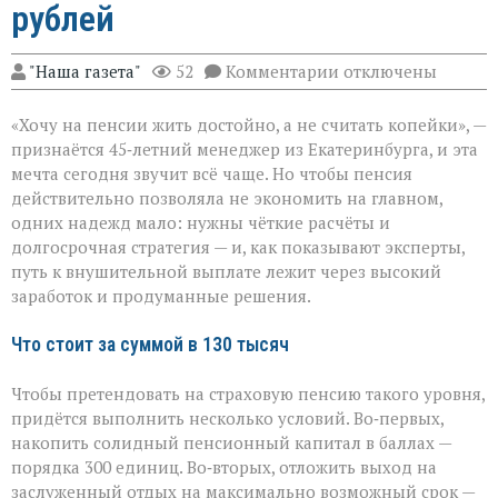
рублей
к
"Наша газета"
52
Комментарии
отключены
записи
Пенсия
«Хочу на пенсии жить достойно, а не считать копейки», —
мечты:
что
признаётся 45‑летний менеджер из Екатеринбурга, и эта
нужно,
мечта сегодня звучит всё чаще. Но чтобы пенсия
чтобы
действительно позволяла не экономить на главном,
получать
130
одних надежд мало: нужны чёткие расчёты и
тысяч
долгосрочная стратегия — и, как показывают эксперты,
рублей
путь к внушительной выплате лежит через высокий
заработок и продуманные решения.
Что стоит за суммой в 130 тысяч
Чтобы претендовать на страховую пенсию такого уровня,
придётся выполнить несколько условий. Во‑первых,
накопить солидный пенсионный капитал в баллах —
порядка 300 единиц. Во‑вторых, отложить выход на
заслуженный отдых на максимально возможный срок —