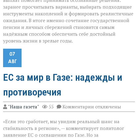
выплат помогает принимать осознанные решения:
заранее просчитывать варианты, выбирать подходящие
инструменты накоплений и формировать реалистичные
ожидания. В итоге именно сочетание государственной
пенсии и личных сбережений становится самым
надёжным способом обеспечить себе достойный
уровень жизни в зрелые годы.
07
АВГ
ЕС за мир в Газе: надежды и
противоречия
к
"Наша газета"
55
Комментарии
отключены
записи
ЕС
«Если это сработает, мы увидим реальный шанс на
за
мир
стабильность в регионе», — комментирует политолог
в
заявление ЕС о соглашении по Газе. Но за
Газе: