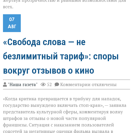
жертвуя прозрачностью и равными возможностями для
всех.
07
АВГ
«Свобода слова — не
безлимитный тариф»: споры
вокруг отзывов о кино
к
"Наша газета"
52
Комментарии
отключены
записи
«Свобода
«Когда критика превращается в трибуну для нападок,
слова — не
безлимитный
государство вынуждено включать стоп‑кран», — заявила
тариф»:
представитель культурной сферы, комментируя волну
споры
штрафов за отзывы о новой части популярной
вокруг
отзывов
франшизы. Ситуация с наказанием пользователей
о
соцсетей за негативные оценки фильма вызвала в