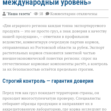
международный уровень»
к
"Наша газета"
58
Комментарии
отключены
записи
«Донской
«Для аграрного региона каждая тонна экспортируемого
шрот
выходит
продукта — это не просто груз, а знак доверия к качеству
на
нашей продукции», — отметили в профильном
международный
ведомстве, комментируя очередную партию кормов,
уровень»
отправленных из Ростовской области за рубеж. Экспорт
растительных кормов становится заметной частью
внешнеэкономической повестки региона: спрос на
отечественные кормовые компоненты растёт, а контроль
за их безопасностью остаётся предельно строгим.
Строгий контроль — гарантия доверия
Перед тем как груз покидает территорию страны, он
проходит многоступенчатую проверку. Специалисты
отбирают образцы продукции и направляют их в
аккредитованную лабораторию, где корма исследуют по