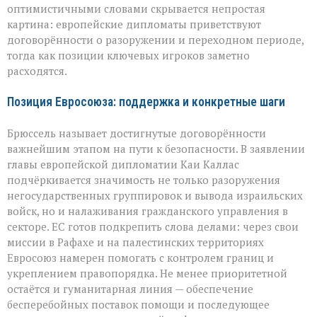
оптимистичными словами скрывается непростая
надежды
и
картина: европейские дипломаты приветствуют
противоречия
договорённости о разоружении и переходном периоде,
тогда как позиции ключевых игроков заметно
расходятся.
Позиция Евросоюза: поддержка и конкретные шаги
Брюссель называет достигнутые договорённости
важнейшим этапом на пути к безопасности. В заявлении
главы европейской дипломатии Каи Каллас
подчёркивается значимость не только разоружения
негосударственных группировок и вывода израильских
войск, но и налаживания гражданского управления в
секторе. ЕС готов подкрепить слова делами: через свои
миссии в Рафахе и на палестинских территориях
Евросоюз намерен помогать с контролем границ и
укреплением правопорядка. Не менее приоритетной
остаётся и гуманитарная линия — обеспечение
бесперебойных поставок помощи и последующее