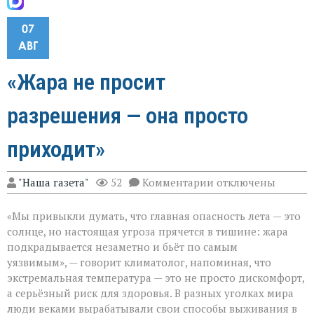
07
АВГ
«Жара не просит
разрешения — она просто
приходит»
к
"Наша газета"
52
Комментарии
отключены
записи
«Жара
«Мы привыкли думать, что главная опасность лета — это
не
просит
солнце, но настоящая угроза прячется в тишине: жара
разрешения — она
подкрадывается незаметно и бьёт по самым
просто
уязвимым», — говорит климатолог, напоминая, что
приходит»
экстремальная температура — это не просто дискомфорт,
а серьёзный риск для здоровья. В разных уголках мира
люди веками вырабатывали свои способы выживания в