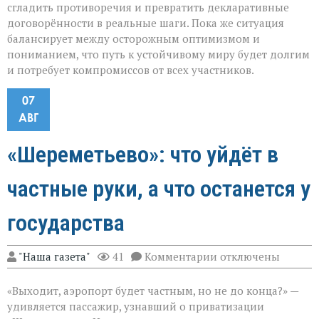
сгладить противоречия и превратить декларативные
договорённости в реальные шаги. Пока же ситуация
балансирует между осторожным оптимизмом и
пониманием, что путь к устойчивому миру будет долгим
и потребует компромиссов от всех участников.
07
АВГ
«Шереметьево»: что уйдёт в
частные руки, а что останется у
государства
к
"Наша газета"
41
Комментарии
отключены
записи
«Шереметьево»:
«Выходит, аэропорт будет частным, но не до конца?» —
что
уйдёт
удивляется пассажир, узнавший о приватизации
в