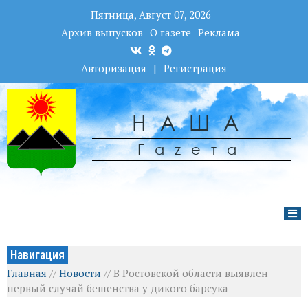
Пятница, Август 07, 2026
Архив выпусков
О газете
Реклама
Авторизация
|
Регистрация
НАША
Гаzета
Навигация
Главная
//
Новости
//
В Ростовской области выявлен
первый случай бешенства у дикого барсука