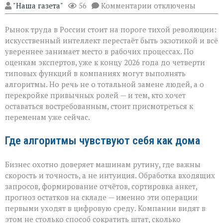
к
"Наша газета"
56
Комментарии
отключены
записи
«ИИ
Рынок труда в России стоит на пороге тихой революции:
не
придёт
искусственный интеллект перестаёт быть экзотикой и всё
с
увереннее занимает место в рабочих процессах. По
табличкой
оценкам экспертов, уже к концу 2026 года до четверти
“вы
уволены” — он
типовых функций в компаниях могут выполнять
тихо
алгоритмы. Но речь не о тотальной замене людей, а о
перепишет
перекройке привычных ролей — и тем, кто хочет
правила
оставаться востребованным, стоит присмотреться к
игры»
переменам уже сейчас.
Где алгоритмы чувствуют себя как дома
Бизнес охотно доверяет машинам рутину, где важны
скорость и точность, а не интуиция. Обработка входящих
запросов, формирование отчётов, сортировка анкет,
прогноз остатков на складе — именно эти операции
первыми уходят в цифровую среду. Компании видят в
этом не столько способ сократить штат, сколько