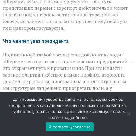
«Шереметьево». И в этом недоумении — вся суть
частные
предстоящих перемен: аэропорт действительно может
руки,
а
перейти под контроль частного инвестора, однако
что
ключевые элементы его работы по‑прежнему останутся
останется
под надзором государства.
у
государства
Что меняет указ президента
Подписанный главой государства документ выводит
«Шереметьево» из списка стратегических предприятий —
это открывает путь к приватизации. При этом власти
заранее очертили жёсткие рамки: профиль аэропорта
должен сохраниться, иностранцам и подконтрольным
им структурам запрещено приобретать доли, а у
государства останется особый рычаг влияния — «золотая
Для повышения удобства сайта мы используем cookies
акция», дающая право блокировать принципиальные
(
подробнее
). К сайту подключены сервисы Yandex.Metrika,
решения.
LiveInternet, top.mail.ru, которые также использует файлы
cookie (
подробнее
).
Где проходит граница между частным и
Я согласен/согласна
государственным