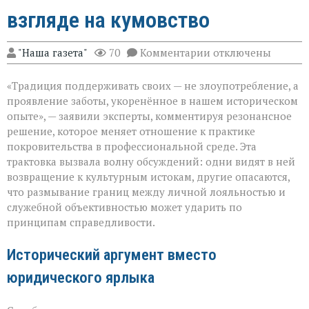
взгляде на кумовство
к
"Наша газета"
70
Комментарии
отключены
записи
«Семья — это
«Традиция поддерживать своих — не злоупотребление, а
не
только
проявление заботы, укоренённое в нашем историческом
опора,
опыте», — заявили эксперты, комментируя резонансное
но
решение, которое меняет отношение к практике
и
пропуск?» — о
покровительства в профессиональной среде. Эта
новом
трактовка вызвала волну обсуждений: одни видят в ней
взгляде
возвращение к культурным истокам, другие опасаются,
на
что размывание границ между личной лояльностью и
кумовство
служебной объективностью может ударить по
принципам справедливости.
Исторический аргумент вместо
юридического ярлыка