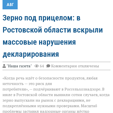
АВГ
Зерно под прицелом: в
Ростовской области вскрыли
массовые нарушения
декларирования
к
"Наша газета"
64
Комментарии
отключены
записи
Зерно
«Когда речь идёт о безопасности продуктов, любая
под
прицелом:
неточность — это риск для
в
потребителя», — подчёркивают в Россельхознадзоре. В
Ростовской
июле в Ростовской области выявили сотни случаев, когда
области
вскрыли
зерно выпускали на рынок с декларациями, не
массовые
подкреплёнными нужными проверками. Масштаб
нарушения
проблемы заставил надзорные органы жёстко
декларирования