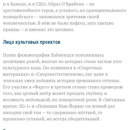
и в Канаде, и в США. Образ О’Брайена — не
хрестоматийного героя, а усталого, но принципиального
полицейского — запомнился зрителям своей
человечностью. В нём не было пафоса, зато хватало
правды — и именно это цепляло.
Лицо культовых проектов
Позже фильмография Хайлендса пополнилась
десятками ролей, многие из которых стали частью поп-
культурного кода. Он появлялся в «Секретных
материалах» и «Сверхъестественном», где даже в
эпизодах умел добавить истории тревожного оттенка.
Его участие в «Фарго» в третьем сезоне стало примером
того, как зрелый актёр может придать глубину и
весомость небольшой, но поворотной роли. В «Звёздных
вратах: SG‑1» и «Полиции Нью‑Йорка» он всякий раз
находил свой тон — то сдержанно-жёсткий, то
иронично-усталый, но всегда убедительный.