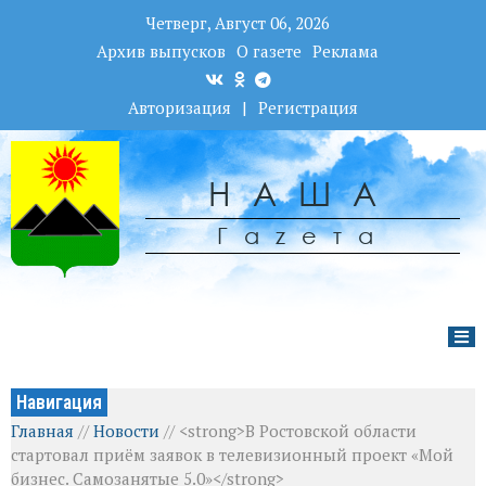
Четверг, Август 06, 2026
Архив выпусков
О газете
Реклама
Авторизация
|
Регистрация
НАША
Гаzета
Навигация
Главная
//
Новости
//
<strong>В Ростовской области
стартовал приём заявок в телевизионный проект «Мой
бизнес. Самозанятые 5.0»</strong>