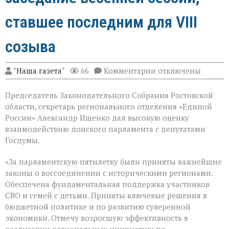
ставшее последним для VIII
созыва
к
"Наша газета"
66
Комментарии
отключены
записи
В
Председатель Законодательного Собрания Ростовской
Государственной
Думе
области, секретарь регионального отделения «Единой
России
России» Александр Ищенко дал высокую оценку
состоялось
взаимодействию донского парламента с депутатами
заключительное
пленарное
Госдумы.
заседание
весенней
«За парламентскую пятилетку были приняты важнейшие
сессии,
законы о воссоединении с историческими регионами.
ставшее
последним
Обеспечена фундаментальная поддержка участников
для
СВО и семей с детьми. Приняты ключевые решения в
VIII
бюджетной политике и по развитию суверенной
созыва
экономики. Отмечу возросшую эффективность в