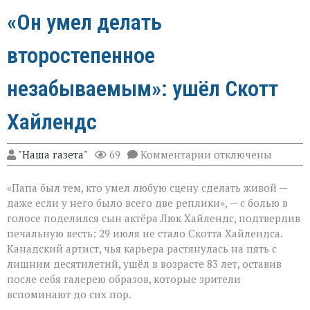
«Он умел делать
второстепенное
незабываемым»: ушёл Скотт
Хайлендс
к
"Наша газета"
69
Комментарии
отключены
записи
«Он
«Папа был тем, кто умел любую сцену сделать живой —
умел
делать
даже если у него было всего две реплики», — с болью в
второстепенное
голосе поделился сын актёра Люк Хайлендс, подтвердив
незабываемым»:
печальную весть: 29 июля не стало Скотта Хайлендса.
ушёл
Скотт
Канадский артист, чья карьера растянулась на пять с
Хайлендс
лишним десятилетий, ушёл в возрасте 83 лет, оставив
после себя галерею образов, которые зрители
вспоминают до сих пор.