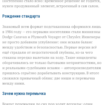
Постепенно стало ясно: временное решение не годится,
нужен продуманный элемент, встроенный в сам салон.
Рождение стандарта
Знакомый всем формат подстаканника оформился лишь
в 1984 году — его первыми носителями стали минивэны
Dodge Caravan и Plymouth Voyager от Chrysler. Инженеры
не просто добавили углубление: они искали баланс
между удобством и безопасностью. Первые версии всё
ещё страдали от недостаточной глубины, из‑за чего
стаканы нередко вылетали на ходу. Такие инциденты
оборачивались не только бытовыми неприятностями, но
и реальными судебными исками — автопроизводителям
пришлось серьёзно дорабатывать конструкцию. В итоге
сложился привычный облик: две ниши и перемычка
между ними.
Зачем нужна перемычка
Вокруг перемычки до сих пор ходят легенды: одни