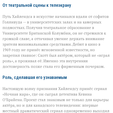
От театральной сцены к телеэкрану
Путь Хайлендса в искусстве начинался вдали от софитов
Голливуда — в университетских залах и на камерных
подмостках. Получив театральное образование в
Университете Британской Колумбии, он не стремился к
громкой славе, а оттачивал умение держать внимание
зрителя минимальными средствами. Дебют в кино в
1969 году не принёс мгновенной известности, но
закрепил главное: Скотт был актёром, который не «играл
роль», а проживал её. Именно эта внутренняя
достоверность позже стала его фирменным почерком.
Роль, сделавшая его узнаваемым
Настоящую волну признания Хайлендсу принёс сериал
«Ночная жара», где он сыграл детектива Кевина
О’Брайена. Проект стал знаковым не только для карьеры
актёра, но и для канадского телевидения: впервые
местный драматический сериал одновременно выходил