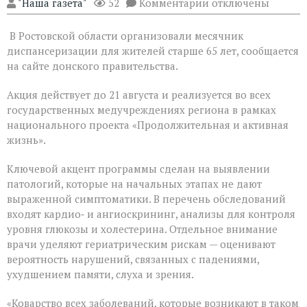
к
"Наша газета"
52
Комментарии
отключены
записи
На
В Ростовской области организовали месячник
Дону
проходит
диспансеризации для жителей старше 65 лет, сообщается
месячник
на сайте донского правительства.
диспансеризации
для
Акция действует до 21 августа и реализуется во всех
людей
«серебряного»
государственных медучреждениях региона в рамках
возраста
национального проекта «Продолжительная и активная
жизнь».
Ключевой акцент программы сделан на выявлении
патологий, которые на начальных этапах не дают
выраженной симптоматики. В перечень обследований
входят кардио‑ и ангиоскрининг, анализы для контроля
уровня глюкозы и холестерина. Отдельное внимание
врачи уделяют гериатрическим рискам — оценивают
вероятность нарушений, связанных с падениями,
ухудшением памяти, слуха и зрения.
«Коварство всех заболеваний, которые возникают в таком