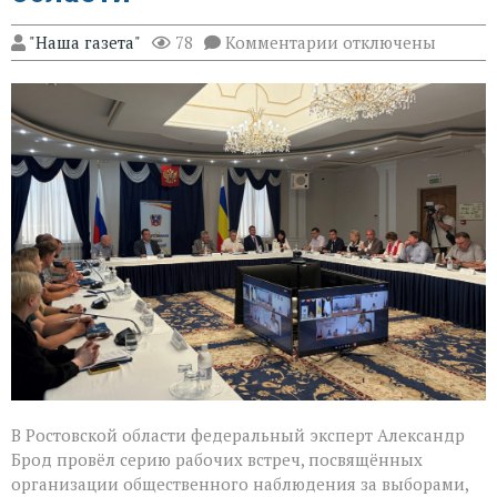
к
"Наша газета"
78
Комментарии
отключены
записи
Эксперт
Александр
Брод
высоко
оценил
подготовку
наблюдателей
в
Ростовской
области
В Ростовской области федеральный эксперт Александр
Брод провёл серию рабочих встреч, посвящённых
организации общественного наблюдения за выборами,