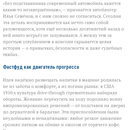
«Без подстаканника современный автомобиль кажется
незаметный
герой
каким‑то незавершённым», — признаётся автоблогер
автомобильного
Илья Семёнов, и с ним сложно не согласиться. Сегодня
салона
эта деталь воспринимается как нечто само собой
разумеющееся, хотя ещё несколько десятилетий назад о
ней никто всерьёз не задумывался. А между тем за
простым углублением в консоли скрывается целая
история — о привычках, безопасности и даже судебных
тяжбах.
Фастфуд как двигатель прогресса
Идея надёжно размещать напитки в машине родилась
не из заботы о комфорте, а из логики рынка: в США
1950‑х культура drive‑through стремительно набирала
обороты. Желание перекусить на ходу породило волну
импровизированных решений — от подставок на дверях
до держателей в бардачке. Эти приспособления были
неудобными и ненадёжными: любое резкое движение
грозило пятном на обивке и ожогом от горячего кофе.