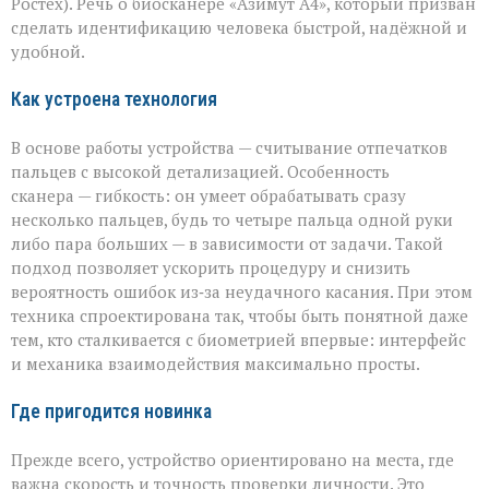
биосканер
Ростех). Речь о биосканере «Азимут А4», который призван
от
сделать идентификацию человека быстрой, надёжной и
«Азимута»
удобной.
Как устроена технология
В основе работы устройства — считывание отпечатков
пальцев с высокой детализацией. Особенность
сканера — гибкость: он умеет обрабатывать сразу
несколько пальцев, будь то четыре пальца одной руки
либо пара больших — в зависимости от задачи. Такой
подход позволяет ускорить процедуру и снизить
вероятность ошибок из‑за неудачного касания. При этом
техника спроектирована так, чтобы быть понятной даже
тем, кто сталкивается с биометрией впервые: интерфейс
и механика взаимодействия максимально просты.
Где пригодится новинка
Прежде всего, устройство ориентировано на места, где
важна скорость и точность проверки личности. Это