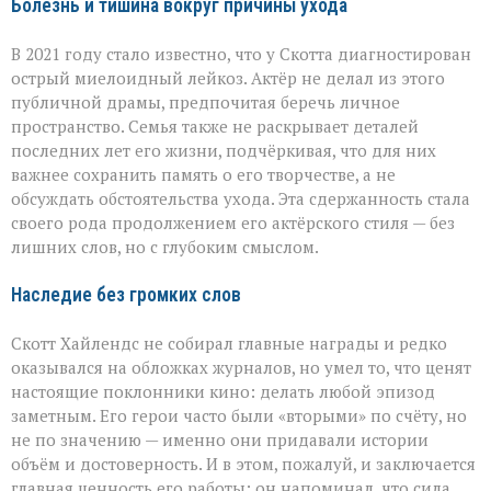
Болезнь и тишина вокруг причины ухода
В 2021 году стало известно, что у Скотта диагностирован
острый миелоидный лейкоз. Актёр не делал из этого
публичной драмы, предпочитая беречь личное
пространство. Семья также не раскрывает деталей
последних лет его жизни, подчёркивая, что для них
важнее сохранить память о его творчестве, а не
обсуждать обстоятельства ухода. Эта сдержанность стала
своего рода продолжением его актёрского стиля — без
лишних слов, но с глубоким смыслом.
Наследие без громких слов
Скотт Хайлендс не собирал главные награды и редко
оказывался на обложках журналов, но умел то, что ценят
настоящие поклонники кино: делать любой эпизод
заметным. Его герои часто были «вторыми» по счёту, но
не по значению — именно они придавали истории
объём и достоверность. И в этом, пожалуй, и заключается
главная ценность его работы: он напоминал, что сила