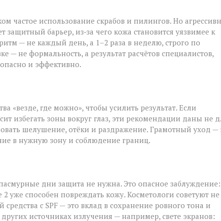
ом частое использование скрабов и пилингов. Но агрессив
 защитный барьер, из‑за чего кожа становится уязвимее к
м — не каждый день, а 1–2 раза в неделю, строго по
е — не формальность, а результат расчётов специалистов,
езопасно и эффективно.
а «везде, где можно», чтобы усилить результат. Если
ит избегать зоны вокруг глаз, эти рекомендации даны не д
овать шелушение, отёки и раздражение. Грамотный уход — 
ние в нужную зону и соблюдение границ.
 пасмурные дни защита не нужна. Это опасное заблуждение:
 2 уже способен повреждать кожу. Косметологи советуют не
 средства с SPF — это вклад в сохранение ровного тона и
 других источниках излучения — например, свете экранов: