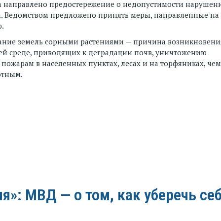
ка направлено предостережение о недопустимости нарушен
а. Ведомством предложено принять меры, направленные на
.
тание земель сорными растениями — причина возникновени
ей среде, приводящих к деградации почв, уничтожению
пожарам в населенных пунктах, лесах и на торфяниках, чем
отным.
»: МВД — о том, как уберечь се