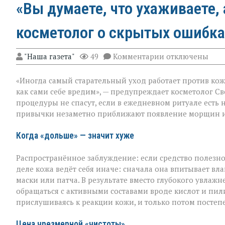
«Вы думаете, что ухаживаете, 
косметолог о скрытых ошибка
к
"Наша газета"
49
Комментарии
отключены
записи
«Вы
«Иногда самый старательный уход работает против кож
думаете,
что
как сами себе вредим», — предупреждает косметолог Св
ухаживаете,
процедуры не спасут, если в ежедневном ритуале есть 
а
привычки незаметно приближают появление морщин и
на
деле
ускоряете
Когда «дольше» — значит хуже
старение»:
косметолог
Распространённое заблуждение: если средство полезно,
о
скрытых
деле кожа ведёт себя иначе: сначала она впитывает влаг
ошибках
маски или патча. В результате вместо глубокого увла
в
обращаться с активными составами вроде кислот и пи
уходе
прислушиваясь к реакции кожи, и только потом постеп
Цена чрезмерной «чистоты»