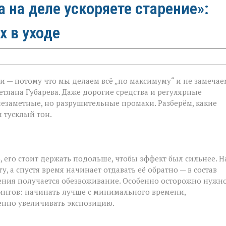
а на деле ускоряете старение»:
х в уходе
и — потому что мы делаем всё „по максимуму“ и не замечае
етлана Губарева. Даже дорогие средства и регулярные
незаметные, но разрушительные промахи. Разберём, какие
 тусклый тон.
 его стоит держать подольше, чтобы эффект был сильнее. Н
у, а спустя время начинает отдавать её обратно — в состав
жнения получается обезвоживание. Особенно осторожно нужн
лингов: начинать лучше с минимального времени,
енно увеличивать экспозицию.