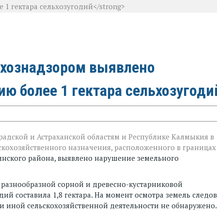
 1 гектара сельхозугодий</strong>
ьхознадзором
выявлено
и
ю более 1 гектара сельхозугоди
радской и Астраханской областям и Республике Калмыкия в
скохозяйственного назначения, расположенного в границах
инского района, выявлено нарушение земельного
и разнообразной сорной и древесно-кустарниковой
й составила 1,8 гектара. На момент осмотра земель следов
и иной сельскохозяйственной деятельности не обнаружено.