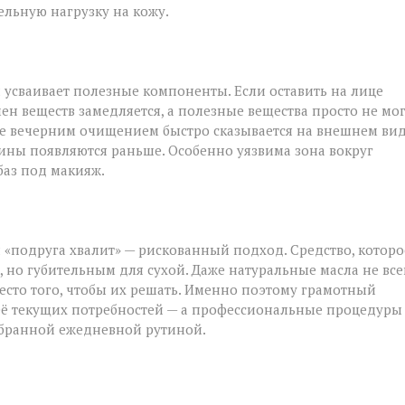
ельную нагрузку на кожу.
и усваивает полезные компоненты. Если оставить на лице
ен веществ замедляется, а полезные вещества просто не мо
ие вечерним очищением быстро сказывается на внешнем вид
щины появляются раньше. Особенно уязвима зона вокруг
 баз под макияж.
 «подруга хвалит» — рискованный подход. Средство, которо
но губительным для сухой. Даже натуральные масла не все
есто того, чтобы их решать. Именно поэтому грамотный
её текущих потребностей — а профессиональные процедуры
обранной ежедневной рутиной.