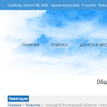
Суббота, Август 08, 2026
Архив выпусков
О газете
Рекл
ГЛАВНАЯ
РУБРИКИ
ДОНСКИЕ ВЕС
Общ
Навигация
Главная
//
Новости
//
<strong>В Ростовской области </st