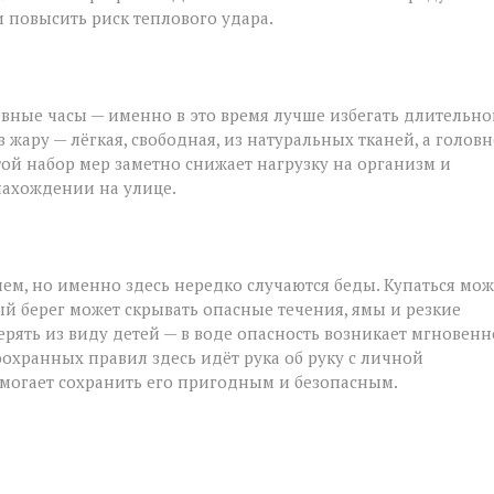
 повысить риск теплового удара.
вные часы — именно в это время лучше избегать длительно
жару — лёгкая, свободная, из натуральных тканей, а голов
стой набор мер заметно снижает нагрузку на организм и
нахождении на улице.
ием, но именно здесь нередко случаются беды. Купаться мо
й берег может скрывать опасные течения, ямы и резкие
рять из виду детей — в воде опасность возникает мгновенн
хранных правил здесь идёт рука об руку с личной
омогает сохранить его пригодным и безопасным.