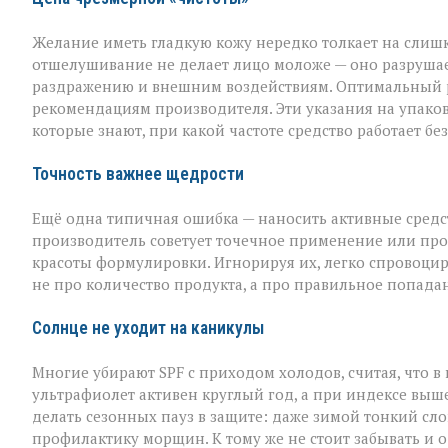
Желание иметь гладкую кожу нередко толкает на слишк
отшелушивание не делает лицо моложе — оно разрушает
раздражению и внешним воздействиям. Оптимальный рит
рекомендациям производителя. Эти указания на упаковк
которые знают, при какой частоте средство работает б
Точность важнее щедрости
Ещё одна типичная ошибка — наносить активные средств
производитель советует точечное применение или прос
красоты формулировки. Игнорируя их, легко спровоцир
не про количество продукта, а про правильное попада
Солнце не уходит на каникулы
Многие убирают SPF с приходом холодов, считая, что в
ультрафиолет активен круглый год, а при индексе выше
делать сезонных пауз в защите: даже зимой тонкий слой
профилактику морщин. К тому же не стоит забывать и о