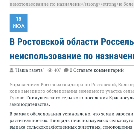
неиспользование по назначени</strong><strong>ю более
18
ИЮЛ
В Ростовской области
Россел
неиспользование по назначен
"Наша газета"
407
0 Оставьте комментарий
Управлением Россельхознадзора по Ростовской, Волгог
ходе выездного обследования земельного участка сель
Гук
ово-Гнилушевского сельского поселения Красносул
законодательства.
В рамках обследования установлено, что земли заросл
растительностью. Площадь неиспользуемых сельхозугоди
выпаса сельскохозяйственных животных, сенокошения 