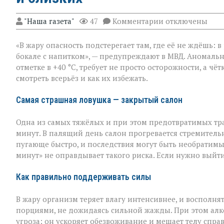
к
"Наша газета"
47
Комментарии
отключены
записи
«Жара
«В жару опасность подстерегает там, где её не ждёшь: 
не
прощает
бокале с напитком», — предупреждают в МВД. Аномальн
легкомыслия»:
отметке в +40 °C, требует не просто осторожности, а ч
МВД — о
смотреть всерьёз и как их избежать.
том,
как
уберечь
Самая страшная ловушка — закрытый салон
себя
и
Одна из самых тяжёлых и при этом предотвратимых тр
близких
минут. В палящий день салон прогревается стремительн
пугающе быстро, и последствия могут быть необратимы
минут» не оправдывает такого риска. Если нужно выйти
Как правильно поддерживать силы
В жару организм теряет влагу интенсивнее, и восполня
порциями, не дожидаясь сильной жажды. При этом алко
угроза: он ускоряет обезвоживание и мешает телу спра