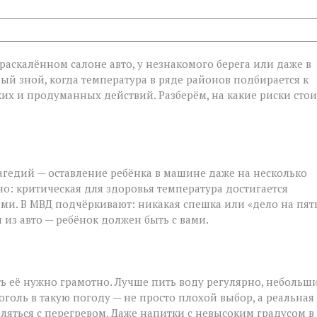
в раскалённом салоне авто, у незнакомого берега или даже в
ый зной, когда температура в ряде районов подбирается к
ётких и продуманных действий. Разберём, на какие риски стои
агедий — оставление ребёнка в машине даже на несколько
о: критическая для здоровья температура достигается
ми. В МВД подчёркивают: никакая спешка или «дело на пят
 из авто — ребёнок должен быть с вами.
ть её нужно грамотно. Лучше пить воду регулярно, небольш
голь в такую погоду — не просто плохой выбор, а реальная
вляться с перегревом. Даже напитки с невысоким градусом в