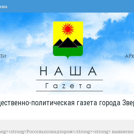
ама
ТИ
АР
НАША
Гаzета
ественно-политическая газета города Зве
rong><strong>Россельхознадзором</strong><strong> выявлено