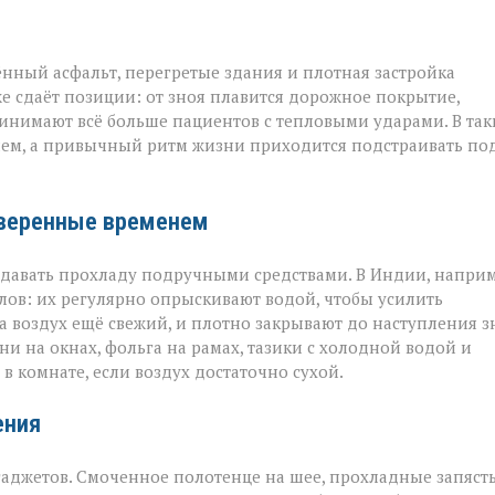
ённый асфальт, перегретые здания и плотная застройка
е сдаёт позиции: от зноя плавится дорожное покрытие,
инимают всё больше пациентов с тепловыми ударами. В так
ием, а привычный ритм жизни приходится подстраивать по
оверенные временем
оздавать прохладу подручными средствами. В Индии, наприм
ов: их регулярно опрыскивают водой, чтобы усилить
а воздух ещё свежий, и плотно закрывают до наступления з
и на окнах, фольга на рамах, тазики с холодной водой и
в комнате, если воздух достаточно сухой.
ения
аджетов. Смоченное полотенце на шее, прохладные запяст