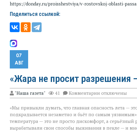
https://donday.ru/proisshestviya/v-rostovskoj-oblasti-pass
Поделиться ссылкой:
07
АВГ
«Жара не просит разрешения —
к
"Наша газета"
41
Комментарии
отключены
записи
«Жара
«Мы привыкли думать, что главная опасность лета — это
не
просит
подкрадывается незаметно и бьёт по самым уязвимым»,
разрешения — о
температура — это не просто дискомфорт, а серьёзный 
просто
вырабатывали свои способы выживания в пекле — и мно
приходит»