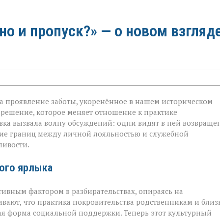
 но и пропуск?» — о новом взгляд
 а проявление заботы, укоренённое в нашем историческом
 решение, которое меняет отношение к практике
овка вызвала волну обсуждений: одни видят в ней возвраще
ание границ между личной лояльностью и служебной
ливости.
ого ярлыка
тивным фактором в разбирательствах, опираясь на
вают, что практика покровительства родственникам и бли
ая форма социальной поддержки. Теперь этот культурный