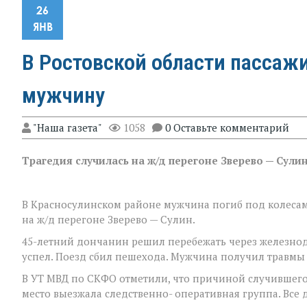
26
ЯНВ
В Ростовской области пассаж
мужчину
"Наша газета"
1058
0 Оставьте комментарий
Трагедия случилась на ж/д перегоне Зверево — Сулин
В Красносулинском районе мужчина погиб под колесами
на ж/д перегоне Зверево — Сулин.
45-летний дончанин решил перебежать через железно
успел. Поезд сбил пешехода. Мужчина получил травмы 
В УТ МВД по СКФО отметили, что причиной случившего
место выезжала следственно- оперативная группа. Все 