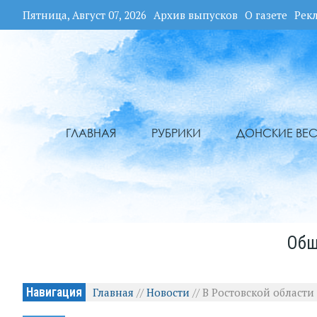
Пятница, Август 07, 2026
Архив выпусков
О газете
Рек
ГЛАВНАЯ
РУБРИКИ
ДОНСКИЕ ВЕС
Общ
Навигация
Главная
//
Новости
//
В Ростовской област