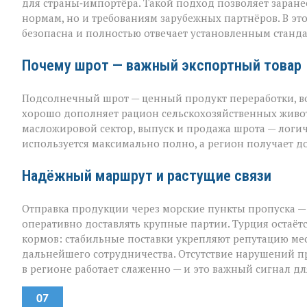
для страны‑импортёра. Такой подход позволяет заранее
нормам, но и требованиям зарубежных партнёров. В эт
безопасна и полностью отвечает установленным станда
Почему шрот — важный экспортный товар
Подсолнечный шрот — ценный продукт переработки, во
хорошо дополняет рацион сельскохозяйственных животн
масложировой сектор, выпуск и продажа шрота — лог
используется максимально полно, а регион получает 
Надёжный маршрут и растущие связи
Отправка продукции через морские пункты пропуска —
оперативно доставлять крупные партии. Турция остаё
кормов: стабильные поставки укрепляют репутацию м
дальнейшего сотрудничества. Отсутствие нарушений пр
в регионе работает слаженно — и это важный сигнал дл
07