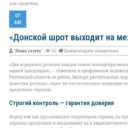
для здоровья.
07
АВГ
«Донской шрот выходит на м
к
"Наша газета"
55
Комментарии
отключены
записи
«Донской
«Для аграрного региона каждая тонна экспортируемого п
шрот
выходит
нашей продукции», — отметили в профильном ведомст
на
Ростовской области за рубеж. Экспорт растительных к
международны
повестки региона: спрос на отечественные кормовые ко
уровень»
предельно строгим.
Строгий контроль — гарантия доверия
Перед тем как груз покидает территорию страны, он п
образцы продукции и направляют их в аккредитованну