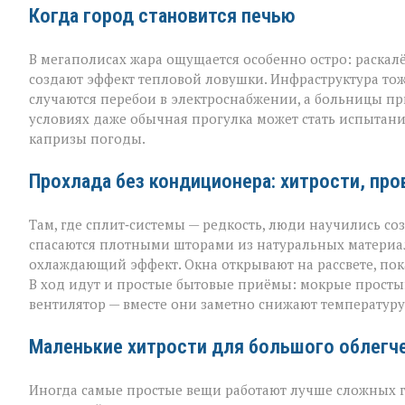
Когда город становится печью
В мегаполисах жара ощущается особенно остро: раскал
создают эффект тепловой ловушки. Инфраструктура тож
случаются перебои в электроснабжении, а больницы пр
условиях даже обычная прогулка может стать испытан
капризы погоды.
Прохлада без кондиционера: хитрости, пр
Там, где сплит‑системы — редкость, люди научились с
спасаются плотными шторами из натуральных материал
охлаждающий эффект. Окна открывают на рассвете, пок
В ход идут и простые бытовые приёмы: мокрые простын
вентилятор — вместе они заметно снижают температуру 
Маленькие хитрости для большого облегч
Иногда самые простые вещи работают лучше сложных г