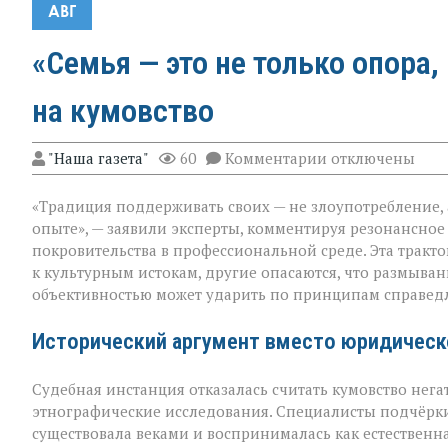
АВГ
«Семья — это не только опора,
на кумовство
к
"Наша газета"
60
Комментарии
отключены
записи
«Семья — это
«Традиция поддерживать своих — не злоупотребление,
не
только
опыте», — заявили эксперты, комментируя резонансное
опора,
покровительства в профессиональной среде. Эта тракт
но
к культурным истокам, другие опасаются, что размыв
и
пропуск?» — о
объективностью может ударить по принципам справед
новом
взгляде
Исторический аргумент вместо юридическ
на
кумовство
Судебная инстанция отказалась считать кумовство нега
этнографические исследования. Специалисты подчёрки
существовала веками и воспринималась как естественн