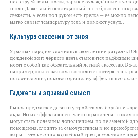
под струёй воды, носки, заранее охлаждённые в холод
тепло. Даже такой неожиданный способ, как сон под в
свежести. А если под рукой есть грелка — её можно на
мягко снизит температуру тела и поможет уснуть.
Культура спасения от зноя
У разных народов сложились свои летние ритуалы. В Я
дождевой зонт чёрного цвета становится надёжным щи
носят с собой как обязательный летний аксессуар. В жа
например, кокосовая вода восполняет потерю электроли
потоотделение, помогая организму эффективнее охлаж
Гаджеты и здравый смысл
Рынок предлагает десятки устройств для борьбы с жар
льда. Но их эффективность часто ограничена, а ожидан
могут стать полезным дополнением, но не заменой здр
помещения, следить за самочувствием и не пренебрега
жары — это не один волшебный трюк, а сочетание прос