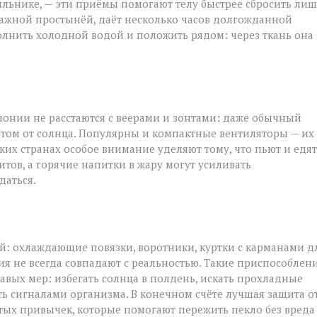
ильнике, — эти приёмы помогают телу быстрее сбросить ли
лажной простынёй, даёт несколько часов долгожданной
полнить холодной водой и положить рядом: через ткань она
понии не расстаются с веерами и зонтами: даже обычный
том от солнца. Популярны и компактные вентиляторы — их
рких странах особое внимание уделяют тому, что пьют и едят
тов, а горячие напитки в жару могут усиливать
даться.
ой: охлаждающие повязки, воротники, куртки с карманами д
ия не всегда совпадают с реальностью. Такие приспособлен
авых мер: избегать солнца в полдень, искать прохладные
ть сигналами организма. В конечном счёте лучшая защита о
тых привычек, которые помогают пережить пекло без вреда