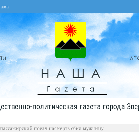
лама
ТИ
АР
НАША
Гаzета
ественно-политическая газета города Зве
и пассажирский поезд насмерть сбил мужчину