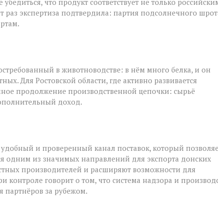
 убедиться, что продукт соответствует не только российски
от раз экспертиза подтвердила: партия подсолнечного шрот
ртам.
стребованный в животноводстве: в нём много белка, и он
ых. Для Ростовской области, где активно развивается
ичное продолжение производственной цепочки: сырьё
дополнительный доход.
 удобный и проверенный канал поставок, который позволя
тся одним из значимых направлений для экспорта донских
естных производителей и расширяют возможности для
и контроле говорит о том, что система надзора и производ
я партнёров за рубежом.