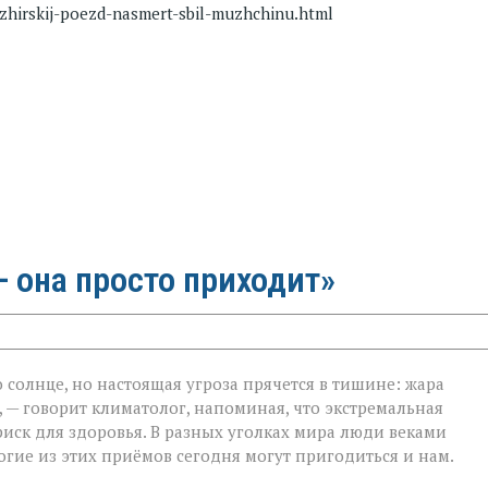
azhirskij-poezd-nasmert-sbil-muzhchinu.html
 она просто приходит»
 солнце, но настоящая угроза прячется в тишине: жара
 — говорит климатолог, напоминая, что экстремальная
на
риск для здоровья. В разных уголках мира люди веками
гие из этих приёмов сегодня могут пригодиться и нам.