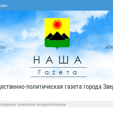
лама
ТИ
АР
НАША
Гаzета
ественно-политическая газета города Зве
и открыли памятник медработникам