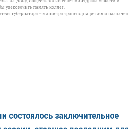
това-на-Дону, общественный совет минздрава области и
ы увековечить память коллег.
ителя губернатора – министра транспорта региона назначен
ии состоялось заключительное