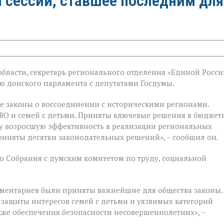
й сессии, ставшее последним для
бласти, секретарь регионального отделения «Единой Росси
ой
 донского парламента с депутатами Госдумы.
е законы о воссоединении с историческими регионами.
е
ВО и семей с детьми. Приняты ключевые решения в бюджет
у возросшую эффективность в реализации региональных
риняты десятки законодательных решений», – сообщил он.
 Собрания с думским комитетом по труду, социальной
ментариев были приняты важнейшие для общества законы.
 защиты интересов семей с детьми и уязвимых категорий
акже обеспечения безопасности несовершеннолетних», –