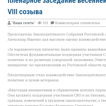
пленарное заседание весенне
VIII созыва
к
"Наша газета"
101
Комментарии
отключены
записи
В
Председатель Законодательного Собрания Ростовской о
Государственн
Думе
Александр Ищенко дал высокую оценку взаимодействию
России
состоялось
«За парламентскую пятилетку были приняты важнейши
заключительно
Обеспечена фундаментальная поддержка участников С
пленарное
заседание
политике и по развитию суверенной экономики. Отмеч
весенней
инициатив: по предложениям из Ростовской области п
сессии,
ставшее
Плодотворным стало взаимодействие Законодательного
последним
для
политике и делам ветеранов.
VIII
созыва
«Благодаря инициативам и обращениям донских парла
Они касались поддержки участников СВО и их близких,
граждан, изменений в трудовом законодательстве, а т
отметила депутат Госдумы Екатерина Стенякина.