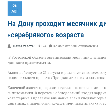
06
АВГ
На Дону проходит месячник д
«серебряного» возраста
к
"Наша газета"
74
Комментарии
отключены
записи
На
В Ростовской области организовали месячник диспансе
Дону
проходит
донского правительства.
месячник
диспансеризац
Акция действует до 21 августа и реализуется во всех 
для
национального проекта «Продолжительная и активная 
людей
«серебряного»
возраста
Ключевой акцент программы сделан на выявлении пат
симптоматики. В перечень обследований входят кардио
холестерина. Отдельное внимание врачи уделяют гери
связанных с падениями, ухудшением памяти, слуха и з