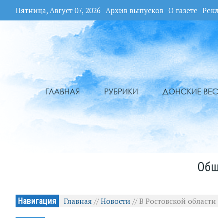
Пятница, Август 07, 2026
Архив выпусков
О газете
Рек
ГЛАВНАЯ
РУБРИКИ
ДОНСКИЕ ВЕС
Общ
Навигация
Главная
//
Новости
//
В Ростовской област