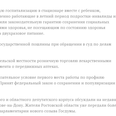
ую госпитализацию в стационаре вместе с ребенком,
ременно работающие в летний период подростки-инвалиды и
чили законодательную гарантию сохранения социальных
ями здоровья, не посещающим по состоянию здоровья
 двухразовое питание.
государственной пошлины при обращении в суд по делам
 сельской местности розничную торговлю лекарственными
мента о передвижных аптеках.
зательное условие первого места работы по профилю
 Принят федеральный закон о сохранении и популяризации
го и областного депутатского корпуса обсуждали на недав
е-на-Дону. Жители Ростовской области уже передали бол
 парламентарии нового созыва Госдумы.