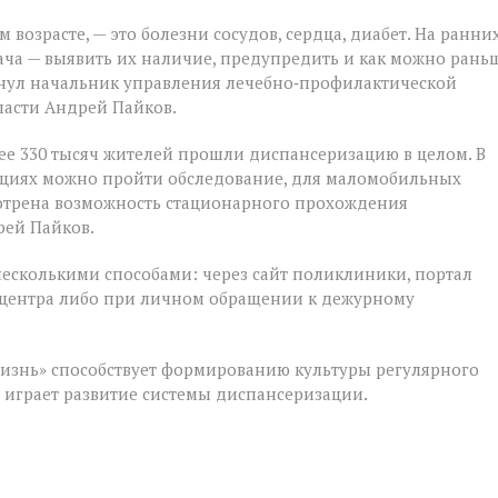
 возрасте, — это болезни сосудов, сердца, диабет. На ранни
ача — выявить их наличие, предупредить и как можно рань
кнул начальник управления лечебно‑профилактической
ласти Андрей Пайков.
ее 330 тысяч жителей прошли диспансеризацию в целом. В
ациях можно пройти обследование, для маломобильных
мотрена возможность стационарного прохождения
рей Пайков.
несколькими способами: через сайт поликлиники, портал
лл‑центра либо при личном обращении к дежурному
изнь» способствует формированию культуры регулярного
м играет развитие системы диспансеризации.