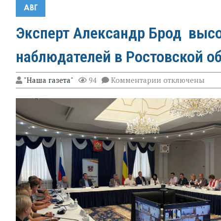
АВГ
Эксперт Александр Брод высо
наблюдателей в Ростовской о
к
"Наша газета"
94
Комментарии
отключены
записи
Эксперт
Александр
Брод
высоко
оценил
подготовку
наблюдателей
в
Ростовской
области