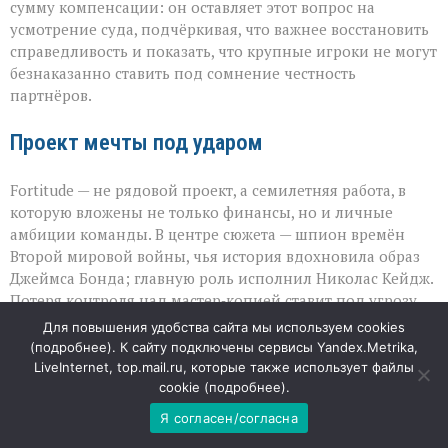
сумму компенсации: он оставляет этот вопрос на
усмотрение суда, подчёркивая, что важнее восстановить
справедливость и показать, что крупные игроки не могут
безнаказанно ставить под сомнение честность
партнёров.
Проект мечты под ударом
Fortitude — не рядовой проект, а семилетняя работа, в
которую вложены не только финансы, но и личные
амбиции команды. В центре сюжета — шпион времён
Второй мировой войны, чья история вдохновила образ
Джеймса Бонда; главную роль исполнил Николас Кейдж.
Потеря контроля над мастер‑копией ставит под угрозу
весь дальнейший путь картины: от продаж прав до
Для повышения удобства сайта мы используем cookies
наградного сезона. Для индустрии этот случай
(
подробнее
). К сайту подключены сервисы Yandex.Metrika,
становится тревожным сигналом: даже при работе с
LiveInternet, top.mail.ru, которые также использует файлы
гигантами вопрос безопасности материалов остаётся
cookie (
подробнее
).
критически важным, а публичная риторика способна
Я согласен/согласна
ранить не меньше, чем юридические просчёты.