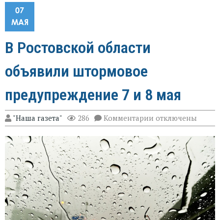
07
МАЯ
В Ростовской области
объявили штормовое
предупреждение 7 и 8 мая
к
"Наша газета"
286
Комментарии
отключены
записи
В
Ростовской
области
объявили
штормовое
предупреждение
7
и
8
мая