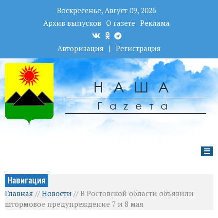
Воскресенье, Август 09, 2026
Архив выпусков
О газете
Реклама
Авторизация
|
Регистрация
НАША
Гаzета
Навигация
Главная
//
Новости
//
В Ростовской области объявили
штормовое предупреждение 7 и 8 мая