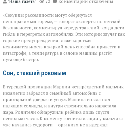
к
"Наша газета"
72
Комментарии
отключены
записи
«Жара
«Секунды рассеянности могут обернуться
не
прощает
непоправимым горем», — говорят эксперты по детской
невнимательности
безопасности, комментируя череду трагедий, когда дети
трагедии
гибли в перегретых автомобилях. Эти истории звучат как
в
раскалённых
горькие предупреждения: даже короткая
машинах»
невнимательность в жаркий день способна привести к
катастрофе, а температура в салоне машины растёт
пугающе быстро.
Сон, ставший роковым
В турецкой провинции Мардин четырёхлетний мальчик
незаметно забрался в семейный автомобиль с
приоткрытой дверью и уснул. Машина стояла под
палящим солнцем, и внутри стремительно нарастала
жара. Родители обнаружили ребёнка лишь спустя
несколько часов. К моменту госпитализации у мальчика
уже начались судороги — организм не выдержал