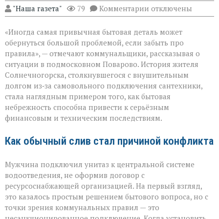
к
"Наша газета"
79
Комментарии
отключены
записи
«Унитаз
«Иногда самая привычная бытовая деталь может
как
повод
обернуться большой проблемой, если забыть про
для
правила», — отмечают коммунальщики, рассказывая о
многомиллионног
ситуации в подмосковном Поварово. История жителя
долга:
коммунальная
Солнечногорска, столкнувшегося с внушительным
история
долгом из‑за самовольного подключения сантехники,
с
стала наглядным примером того, как бытовая
серьёзным
небрежность способна привести к серьёзным
финалом»
финансовым и техническим последствиям.
Как обычный слив стал причиной конфликта
Мужчина подключил унитаз к центральной системе
водоотведения, не оформив договор с
ресурсоснабжающей организацией. На первый взгляд,
это казалось простым решением бытового вопроса, но с
точки зрения коммунальных правил — это
несанкционированное подключение. Когда установить