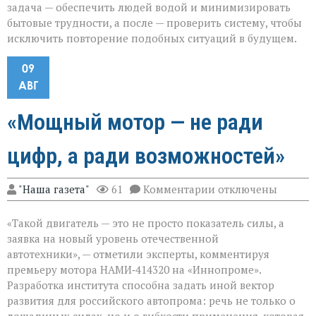
задача — обеспечить людей водой и минимизировать
бытовые трудности, а после — проверить систему, чтобы
исключить повторение подобных ситуаций в будущем.
09
АВГ
«Мощный мотор — не ради
цифр, а ради возможностей»
к
"Наша газета"
61
Комментарии
отключены
записи
«Мощный
«Такой двигатель — это не просто показатель силы, а
мотор — не
ради
заявка на новый уровень отечественной
цифр,
автотехники», — отметили эксперты, комментируя
а
премьеру мотора НАМИ‑414320 на «Иннопроме».
ради
возможностей»
Разработка института способна задать иной вектор
развития для российского автопрома: речь не только о