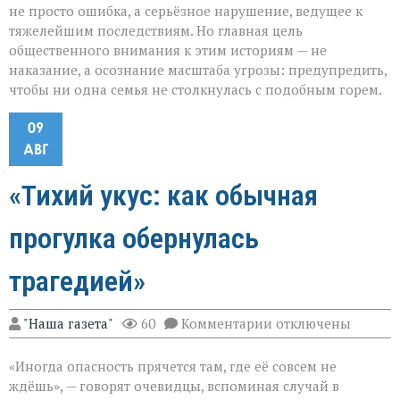
не просто ошибка, а серьёзное нарушение, ведущее к
тяжелейшим последствиям. Но главная цель
общественного внимания к этим историям — не
наказание, а осознание масштаба угрозы: предупредить,
чтобы ни одна семья не столкнулась с подобным горем.
09
АВГ
«Тихий укус: как обычная
прогулка обернулась
трагедией»
к
"Наша газета"
60
Комментарии
отключены
записи
«Тихий
«Иногда опасность прячется там, где её совсем не
укус:
как
ждёшь», — говорят очевидцы, вспоминая случай в
обычная