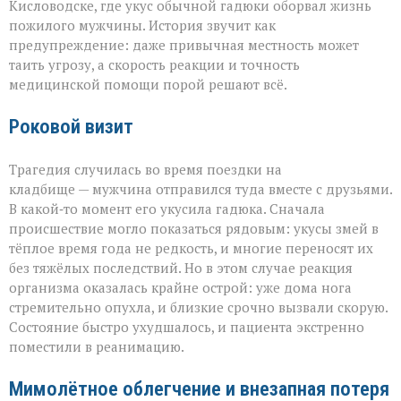
Кисловодске, где укус обычной гадюки оборвал жизнь
прогулка
пожилого мужчины. История звучит как
обернулась
трагедией»
предупреждение: даже привычная местность может
таить угрозу, а скорость реакции и точность
медицинской помощи порой решают всё.
Роковой визит
Трагедия случилась во время поездки на
кладбище — мужчина отправился туда вместе с друзьями.
В какой‑то момент его укусила гадюка. Сначала
происшествие могло показаться рядовым: укусы змей в
тёплое время года не редкость, и многие переносят их
без тяжёлых последствий. Но в этом случае реакция
организма оказалась крайне острой: уже дома нога
стремительно опухла, и близкие срочно вызвали скорую.
Состояние быстро ухудшалось, и пациента экстренно
поместили в реанимацию.
Мимолётное облегчение и внезапная потеря