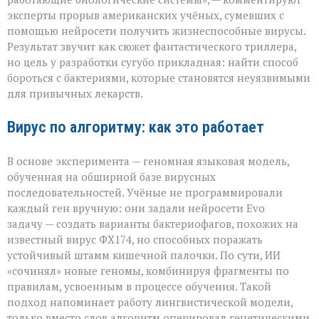
не
эксперты прорыв американских учёных, сумевших с
для
разрушения,
помощью нейросети получить жизнеспособные вирусы.
а
Результат звучит как сюжет фантастического триллера,
для
но цель у разработки сугубо прикладная: найти способ
спасения»
бороться с бактериями, которые становятся неуязвимыми
для привычных лекарств.
Вирус по алгоритму: как это работает
В основе эксперимента — геномная языковая модель,
обученная на обширной базе вирусных
последовательностей. Учёные не программировали
каждый ген вручную: они задали нейросети Evo
задачу — создать варианты бактериофагов, похожих на
известный вирус ФХ174, но способных поражать
устойчивый штамм кишечной палочки. По сути, ИИ
«сочинял» новые геномы, комбинируя фрагменты по
правилам, усвоенным в процессе обучения. Такой
подход напоминает работу лингвистической модели,
только вместо слов алгоритм оперировал генетическими