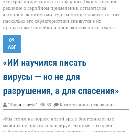
электрифицированных платформах. Окончательное
решение о серийном применении останется за
автопроизводителями: судьба мотора зависит от того,
насколько его характеристики впишутся в их
продуктовые линейки и производственные планы.
09
АВГ
«ИИ научился писать
вирусы — но не для
разрушения, а для спасения»
к
"Наша газета"
59
Комментарии
отключены
записи
«ИИ
«Мы стоим на пороге новой эры в биотехнологиях:
научился
писать
машина не просто анализирует данные, а создаёт
вирусы — но
работающие биологические системы», — комментируют