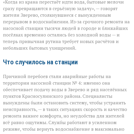
«Когда из крана перестаёт идти вода, бытовые мелочи
воды
ни
сразу превращаются в серьёзную задачу», — говорят
туда
жители Зверево, столкнувшиеся с вынужденным
ни
перерывом в водоснабжении. Из‑за срочного ремонта на
сюда:
в
насосной станции тысячи людей в городе и ближайших
Зверево
посёлках временно остались без холодной воды — и
и
теперь привычная рутина требует новых расчётов и
окрестностях — ава
небольших бытовых ухищрений.
Что случилось на станции
Причиной перебоев стали аварийные работы на
территории насосной станции № 4: именно она
обеспечивает подачу воды в Зверево и ряд населённых
пунктов Красносулинского района. Специалисты
вынуждены были остановить систему, чтобы устранить
неисправность, — в таких ситуациях скорость и качество
ремонта важнее комфорта, но неудобства для жителей
всё равно ощутимы. Службы работают в усиленном
режиме, чтобы вернуть водоснабжение в максимально