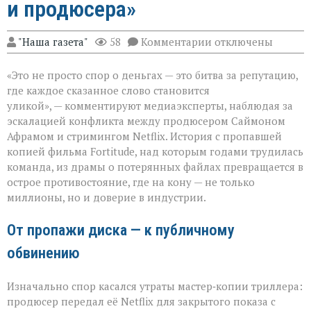
и продюсера»
к
"Наша газета"
58
Комментарии
отключены
записи
«Когда
«Это не просто спор о деньгах — это битва за репутацию,
слово
бьёт
где каждое сказанное слово становится
больнее
уликой», — комментируют медиаэксперты, наблюдая за
иска:
эскалацией конфликта между продюсером Саймоном
новый
виток
Афрамом и стримингом Netflix. История с пропавшей
спора
копией фильма Fortitude, над которым годами трудилась
Netflix
команда, из драмы о потерянных файлах превращается в
и
острое противостояние, где на кону — не только
продюсера»
миллионы, но и доверие в индустрии.
От пропажи диска — к публичному
обвинению
Изначально спор касался утраты мастер‑копии триллера:
продюсер передал её Netflix для закрытого показа с