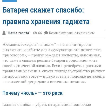
Батарея скажет спасибо:
правила хранения гаджета
к
"Наша газета"
66
Комментарии
отключены
записи
Батарея
«Оставить телефон “на полке” — не значит просто
скажет
спасибо:
выключить и забыть: для аккумулятора это может стать
правила
приговором», — предупреждают эксперты, напоминая,
хранения
что даже в спящем режиме батарея продолжает жить
гаджета
своей химической жизнью. Если пренебречь простыми
правилами хранения, спустя полгода устройство рискует
не проснуться вовсе — и дело тут не в поломке деталей, а
в незаметной деградации источника питания.
Почему «ноль» — это риск
Главная ошибка — убрать на хранение полностью