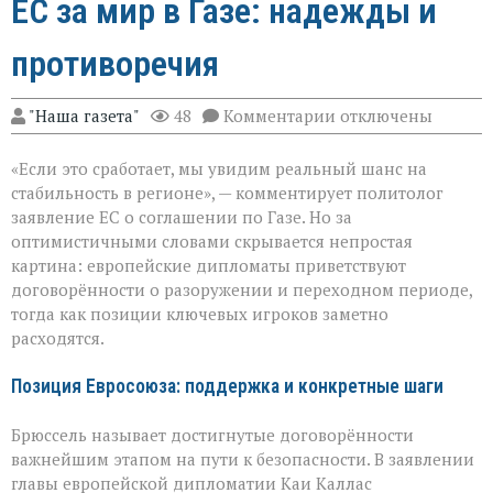
ЕС за мир в Газе: надежды и
противоречия
к
"Наша газета"
48
Комментарии
отключены
записи
ЕС
«Если это сработает, мы увидим реальный шанс на
за
мир
стабильность в регионе», — комментирует политолог
в
заявление ЕС о соглашении по Газе. Но за
Газе:
оптимистичными словами скрывается непростая
надежды
и
картина: европейские дипломаты приветствуют
противоречия
договорённости о разоружении и переходном периоде,
тогда как позиции ключевых игроков заметно
расходятся.
Позиция Евросоюза: поддержка и конкретные шаги
Брюссель называет достигнутые договорённости
важнейшим этапом на пути к безопасности. В заявлении
главы европейской дипломатии Каи Каллас