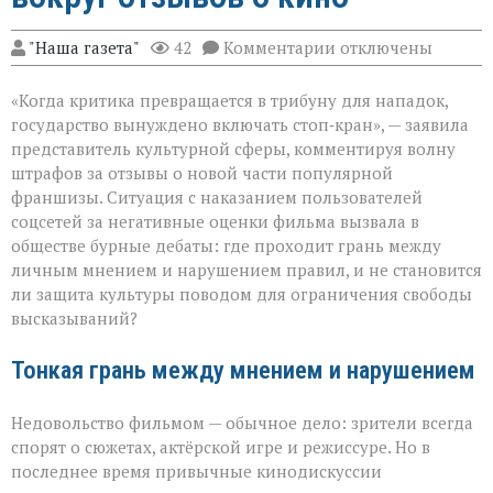
к
"Наша газета"
42
Комментарии
отключены
записи
«Свобода
«Когда критика превращается в трибуну для нападок,
слова — не
безлимитный
государство вынуждено включать стоп‑кран», — заявила
тариф»:
представитель культурной сферы, комментируя волну
споры
штрафов за отзывы о новой части популярной
вокруг
отзывов
франшизы. Ситуация с наказанием пользователей
о
соцсетей за негативные оценки фильма вызвала в
кино
обществе бурные дебаты: где проходит грань между
личным мнением и нарушением правил, и не становится
ли защита культуры поводом для ограничения свободы
высказываний?
Тонкая грань между мнением и нарушением
Недовольство фильмом — обычное дело: зрители всегда
спорят о сюжетах, актёрской игре и режиссуре. Но в
последнее время привычные кинодискуссии