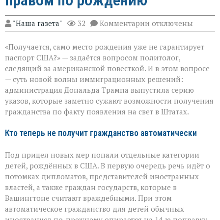
правом по рождению
к
"Наша газета"
32
Комментарии
отключены
записи
Трамп
«Получается, само место рождения уже не гарантирует
меняет
правила
паспорт США?» — задаётся вопросом политолог,
гражданства:
следящий за американской повесткой. И в этом вопросе
что
— суть новой волны иммиграционных решений:
теперь
с
администрация Дональда Трампа выпустила серию
правом
указов, которые заметно сужают возможности получения
по
гражданства по факту появления на свет в Штатах.
рождению
Кто теперь не получит гражданство автоматически
Под прицел новых мер попали отдельные категории
детей, рождённых в США. В первую очередь речь идёт о
потомках дипломатов, представителей иностранных
властей, а также граждан государств, которые в
Вашингтоне считают враждебными. При этом
автоматическое гражданство для детей обычных
иностранцев по-прежнему опирается на 14‑ю поправку