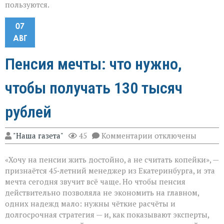
пользуются.
07
АВГ
Пенсия мечты: что нужно,
чтобы получать 130 тысяч
рублей
к
"Наша газета"
45
Комментарии
отключены
записи
Пенсия
«Хочу на пенсии жить достойно, а не считать копейки», —
мечты:
что
признаётся 45‑летний менеджер из Екатеринбурга, и эта
нужно,
мечта сегодня звучит всё чаще. Но чтобы пенсия
чтобы
действительно позволяла не экономить на главном,
получать
130
одних надежд мало: нужны чёткие расчёты и
тысяч
долгосрочная стратегия — и, как показывают эксперты,
рублей