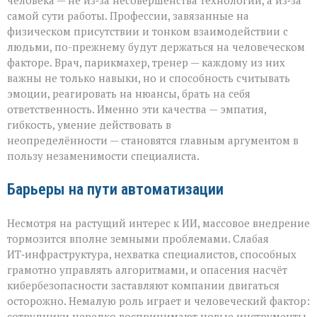
человека — не из‑за несовершенства технологий, а из‑за
самой сути работы. Профессии, завязанные на
физическом присутствии и тонком взаимодействии с
людьми, по-прежнему будут держаться на человеческом
факторе. Врач, парикмахер, тренер — каждому из них
важны не только навыки, но и способность считывать
эмоции, реагировать на нюансы, брать на себя
ответственность. Именно эти качества — эмпатия,
гибкость, умение действовать в
неопределённости — становятся главным аргументом в
пользу незаменимости специалиста.
Барьеры на пути автоматизации
Несмотря на растущий интерес к ИИ, массовое внедрение
тормозится вполне земными проблемами. Слабая
ИТ‑инфраструктура, нехватка специалистов, способных
грамотно управлять алгоритмами, и опасения насчёт
кибербезопасности заставляют компании двигаться
осторожно. Немалую роль играет и человеческий фактор:
сотрудники нередко воспринимают новые инструменты