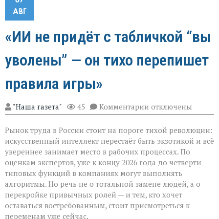
АВГ
«ИИ не придёт с табличкой “вы
уволены” — он тихо перепишет
правила игры»
к
"Наша газета"
45
Комментарии
отключены
записи
«ИИ
Рынок труда в России стоит на пороге тихой революции:
не
придёт
искусственный интеллект перестаёт быть экзотикой и всё
с
увереннее занимает место в рабочих процессах. По
табличкой
оценкам экспертов, уже к концу 2026 года до четверти
“вы
уволены” — он
типовых функций в компаниях могут выполнять
тихо
алгоритмы. Но речь не о тотальной замене людей, а о
перепишет
перекройке привычных ролей — и тем, кто хочет
правила
оставаться востребованным, стоит присмотреться к
игры»
переменам уже сейчас.