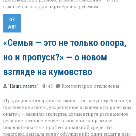
важный сигнал для партнёров за рубежом.
07
АВГ
«Семья — это не только опора,
но и пропуск?» — о новом
взгляде на кумовство
к
"Наша газета"
48
Комментарии
отключены
записи
«Семья — это
«Традиция поддерживать своих — не злоупотребление, а
не
только
проявление заботы, укоренённое в нашем историческом
опора,
опыте», — заявили эксперты, комментируя резонансное
но
решение, которое меняет отношение к практике
и
пропуск?» — о
покровительства в профессиональной среде. Эта
новом
трактовка вызвала волну обсуждений: одни видят в ней