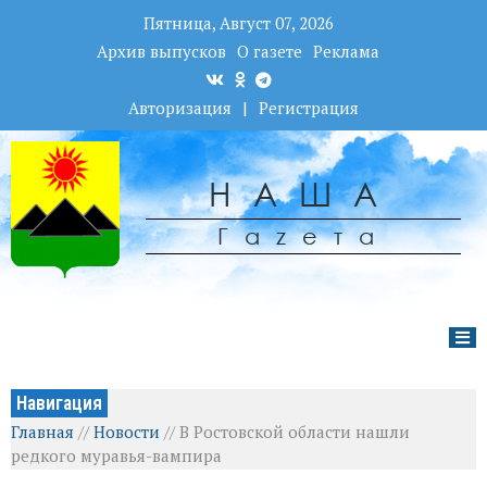
Пятница, Август 07, 2026
Архив выпусков
О газете
Реклама
Авторизация
|
Регистрация
НАША
Гаzета
Навигация
Главная
//
Новости
//
В Ростовской области нашли
редкого муравья-вампира