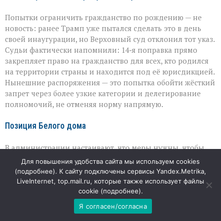
Попытки ограничить гражданство по рождению — не
новость: ранее Трамп уже пытался сделать это в день
своей инаугурации, но Верховный суд отклонил тот указ.
Судьи фактически напомнили: 14‑я поправка прямо
закрепляет право на гражданство для всех, кто родился
на территории страны и находится под её юрисдикцией.
Нынешние распоряжения — это попытка обойти жёсткий
запрет через более узкие категории и делегирование
полномочий, не отменяя норму напрямую.
Позиция Белого дома
В администрации настаивают, что меры нужны, чтобы
защитить ценность американского гражданства и не
Для повышения удобства сайта мы используем cookies
допустить его «размывания» через формальные схемы.
(
подробнее
). К сайту подключены сервисы Yandex.Metrika,
Пресс‑секретарь подчёркивает: президент остаётся
LiveInternet, top.mail.ru, которые также использует файлы
твёрдо убеждён в необходимости сохранять баланс
cookie (
подробнее
).
между гостеприимством и строгим соблюдением
Я согласен/согласна
законов. При этом критики видят в этих шагах