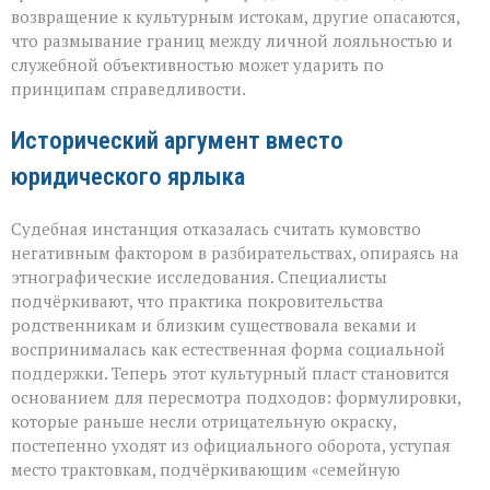
взгляде
возвращение к культурным истокам, другие опасаются,
на
что размывание границ между личной лояльностью и
кумовство
служебной объективностью может ударить по
принципам справедливости.
Исторический аргумент вместо
юридического ярлыка
Судебная инстанция отказалась считать кумовство
негативным фактором в разбирательствах, опираясь на
этнографические исследования. Специалисты
подчёркивают, что практика покровительства
родственникам и близким существовала веками и
воспринималась как естественная форма социальной
поддержки. Теперь этот культурный пласт становится
основанием для пересмотра подходов: формулировки,
которые раньше несли отрицательную окраску,
постепенно уходят из официального оборота, уступая
место трактовкам, подчёркивающим «семейную