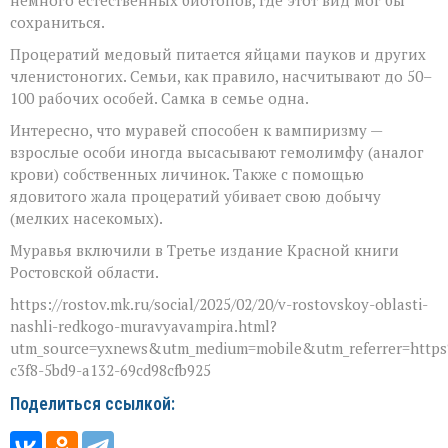
сохраниться.
Процератий медовый питается яйцами пауков и других
членистоногих. Семьи, как правило, насчитывают до 50–
100 рабочих особей. Самка в семье одна.
Интересно, что муравей способен к вампиризму —
взрослые особи иногда высасывают гемолимфу (аналог
крови) собственных личинок. Также с помощью
ядовитого жала процератий убивает свою добычу
(мелких насекомых).
Муравья включили в Третье издание Красной книги
Ростовской области.
https://rostov.mk.ru/social/2025/02/20/v-rostovskoy-oblasti-
nashli-redkogo-muravyavampira.html?
utm_source=yxnews&utm_medium=mobile&utm_referrer=http
c3f8-5bd9-a132-69cd98cfb925
Поделиться ссылкой: