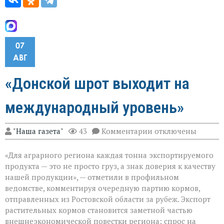
07
АВГ
«Донской шрот выходит на
международный уровень»
к
"Наша газета"
43
Комментарии
отключены
записи
«Донской
«Для аграрного региона каждая тонна экспортируемого
шрот
выходит
продукта — это не просто груз, а знак доверия к качеству
на
нашей продукции», — отметили в профильном
международный
ведомстве, комментируя очередную партию кормов,
уровень»
отправленных из Ростовской области за рубеж. Экспорт
растительных кормов становится заметной частью
внешнеэкономической повестки региона: спрос на