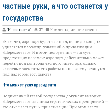
частные руки, а что останется у
государства
к
"Наша газета"
37
Комментарии
отключены
записи
«Шереметьево»:
«Выходит, аэропорт будет частным, но не до конца?» —
что
уйдёт
удивляется пассажир, узнавший о приватизации
в
«Шереметьево». И в этом недоумении — вся суть
частные
предстоящих перемен: аэропорт действительно может
руки,
а
перейти под контроль частного инвестора, однако
что
ключевые элементы его работы по‑прежнему останутся
останется
под надзором государства.
у
государства
Что меняет указ президента
Подписанный главой государства документ выводит
«Шереметьево» из списка стратегических предприятий —
это открывает путь к приватизации. При этом власти