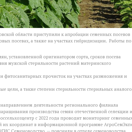
овской области приступили к апробации семенных посевов
вых посевах, а также на участках гибридизации. Работы по
ян, установленной оригинатором сорта, сроков посева
овня мужской стерильности растений материнского
 и фитосанитарных прочисток на участках размножения и
ые цели, а также степени стерильности стерильных аналого
м направлением деятельности регионального филиала
наращивания производства семян отечественной селекции 
оссельхозцентр с 2022 года проводит мониторинг семенны
ой их координат в информационной программе АгроСемЭкпе
ФГИС Семеноводство, — пояснили в отделе семеноводства