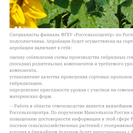
Специалисты филиала ФГБУ «Россельхозцентр» по Рост
подсолнечника. Апробация будет осуществлена на сорто
апробации включают в себя:
оценку соблюдения схемы производства гибридных сем
(посадки) родительских компонентов и требуемого ур
компонента.
установление качества проведения сортовых прополок
гибридизации.
определение пригодности урожая с участков на семенн
материнских форм.
— Работа в области семеноводства является важнейши
Россельхозцентра. По поручению Минсельхоза России 
повышению достоверности информации в этой сфере Р
посевов сельскохозяйственных растений с геопривязк
которая в ближайшем будущем будет интегрирована с 