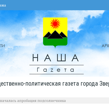
ама
ТИ
АР
НАША
Гаzета
ественно-политическая газета города Зве
и началась апробация подсолнечника