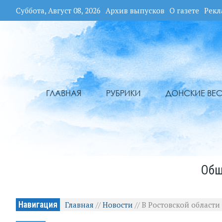
Суббота, Август 08, 2026
Архив выпусков
О газете
Рекл
ГЛАВНАЯ
РУБРИКИ
ДОНСКИЕ ВЕС
Общ
Навигация
Главная
//
Новости
//
В Ростовской област