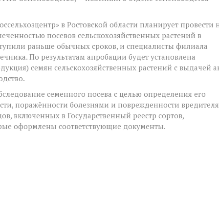
ссельхозцентр» в Ростовской области планирует провести 
еспеченностью посевов сельскохозяйственных растений в
ступили раньше обычных сроков, и специалисты филиала
чника. По результатам апробации будет установлена
одукция) семян сельскохозяйственных растений с выдачей а
одство.
бследование семенного посева с целью определения его
ости, поражённости болезнями и поврежденности вредителя
ов, включенных в Государственный реестр сортов,
орые оформлены соответствующие документы.