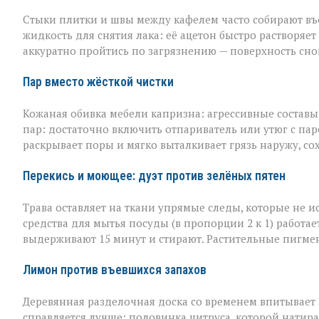
Стыки плитки и швы между кафелем часто собирают въев
жидкость для снятия лака: её ацетон быстро растворяет
аккуратно пройтись по загрязнению — поверхность сно
Пар вместо жёсткой чистки
Кожаная обивка мебели капризна: агрессивные составы 
пар: достаточно включить отпариватель или утюг с пар
раскрывает поры и мягко выталкивает грязь наружу, со
Перекись и моющее: дуэт против зелёных пятен
Трава оставляет на ткани упрямые следы, которые не 
средства для мытья посуды (в пропорции 2 к 1) работае
выдерживают 15 минут и стирают. Растительные пигме
Лимон против въевшихся запахов
Деревянная разделочная доска со временем впитывает а
справляется лучше: половинка цитруса, которой натира