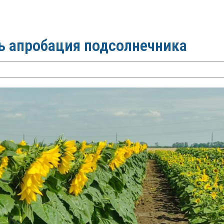
сь апробация подсолнечника
а