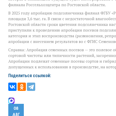
филиала Россельхозцентра по Ростовской области.
В 2025 году апробацию подсолнечника филиал ФГБУ «Ро
площади 3,6 тыс. га. В связи с недостаточной влагооб
Ростовской области сроки цветения подсолнечника на
приступили к проведению апробации посевов подсолне
категория и этап воспроизводства (размножения, репр
апробации с внесением результатов во с ФГИС Семенов
Справка: Апробация семенных посевов — это полевое о
сортовой чистоты или типичности растений, засоренн
Апробации подлежат семенные посевы сортов и гибрид
допущенных к использованию в производстве, на кот
Поделиться ссылкой:
08
АВГ