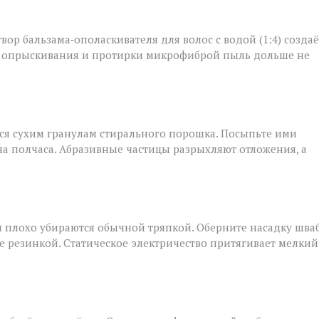
твор бальзама‑ополаскивателя для волос с водой (1:4) создаё
ле опрыскивания и протирки микрофиброй пыль дольше не
тся сухим гранулам стирального порошка. Посыпьте ими
на полчаса. Абразивные частицы разрыхляют отложения, а
и плохо убираются обычной тряпкой. Оберните насадку шва
резинкой. Статическое электричество притягивает мелкий