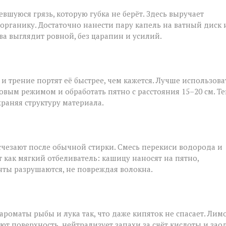
шуюся грязь, которую губка не берёт. Здесь выручает
 органику. Достаточно нанести пару капель на ватный диск 
ва выглядит ровной, без царапин и усилий.
и трение портят её быстрее, чем кажется. Лучше использова
овым режимом и обработать пятно с расстояния 15–20 см. Т
храняя структуру материала.
исчезают после обычной стирки. Смесь перекиси водорода и
т как мягкий отбеливатель: кашицу наносят на пятно,
нты разрушаются, не повреждая волокна.
роматы рыбы и лука так, что даже кипяток не спасает. Лим
ют поверхность, нейтрализует запахи за счёт кислоты и зао