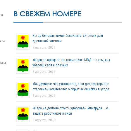
В СВЕЖЕМ НОМЕРЕ
на
Когда бытовая химия бессильна: хитрости для
кта
идеальной чистоты
8 августа, 2026
«Жара не прощает легкомыслия»: МВД — о том, как
ми.
уберечь себя и близких
8 августа, 2026
«Вы думаете, что ухаживаете, а на деле ускоряете
старение»: косметолог о скрытых ошибках в уходе
8 августа, 2026
«Жара не должна стоить здоровья»: Минтруда — о
защите работников в зной
8 августа, 2026