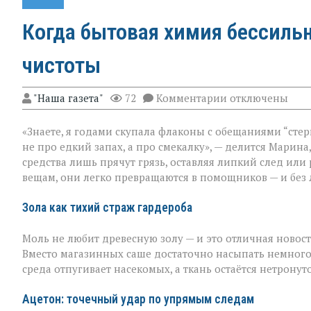
Когда бытовая химия бессильн
чистоты
к
"Наша газета"
72
Комментарии
отключены
записи
Когда
«Знаете, я годами скупала флаконы с обещаниями “стер
бытовая
химия
не про едкий запах, а про смекалку», — делится Марина
бессильна:
средства лишь прячут грязь, оставляя липкий след или
хитрости
вещам, они легко превращаются в помощников — и без 
для
идеальной
чистоты
Зола как тихий страж гардероба
Моль не любит древесную золу — и это отличная новост
Вместо магазинных саше достаточно насыпать немного
среда отпугивает насекомых, а ткань остаётся нетронут
Ацетон: точечный удар по упрямым следам