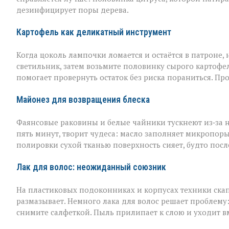
дезинфицирует поры дерева.
Картофель как деликатный инструмент
Когда цоколь лампочки ломается и остаётся в патроне, н
светильник, затем возьмите половинку сырого картофел
помогает провернуть остаток без риска пораниться. Пр
Майонез для возвращения блеска
Фаянсовые раковины и белые чайники тускнеют из‑за 
пять минут, творит чудеса: масло заполняет микропоры, 
полировки сухой тканью поверхность сияет, будто пос
Лак для волос: неожиданный союзник
На пластиковых подоконниках и корпусах техники скап
размазывает. Немного лака для волос решает проблему
снимите салфеткой. Пыль прилипает к слою и уходит вме