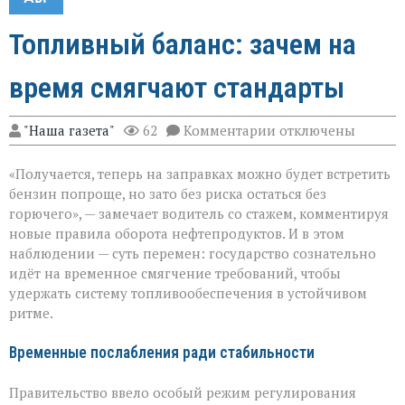
Топливный баланс: зачем на
время смягчают стандарты
к
"Наша газета"
62
Комментарии
отключены
записи
Топливный
«Получается, теперь на заправках можно будет встретить
баланс:
зачем
бензин попроще, но зато без риска остаться без
на
горючего», — замечает водитель со стажем, комментируя
время
новые правила оборота нефтепродуктов. И в этом
смягчают
стандарты
наблюдении — суть перемен: государство сознательно
идёт на временное смягчение требований, чтобы
удержать систему топливообеспечения в устойчивом
ритме.
Временные послабления ради стабильности
Правительство ввело особый режим регулирования