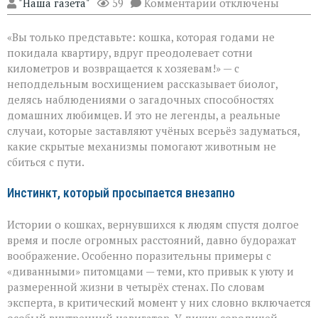
к
"Наша газета"
59
Комментарии
отключены
записи
Тайный
«Вы только представьте: кошка, которая годами не
компас
кошек:
покидала квартиру, вдруг преодолевает сотни
как
километров и возвращается к хозяевам!» — с
питомцы
неподдельным восхищением рассказывает биолог,
находят
дорогу
делясь наблюдениями о загадочных способностях
домой
домашних любимцев. И это не легенды, а реальные
случаи, которые заставляют учёных всерьёз задуматься,
какие скрытые механизмы помогают животным не
сбиться с пути.
Инстинкт, который просыпается внезапно
Истории о кошках, вернувшихся к людям спустя долгое
время и после огромных расстояний, давно будоражат
воображение. Особенно поразительны примеры с
«диванными» питомцами — теми, кто привык к уюту и
размеренной жизни в четырёх стенах. По словам
эксперта, в критический момент у них словно включается