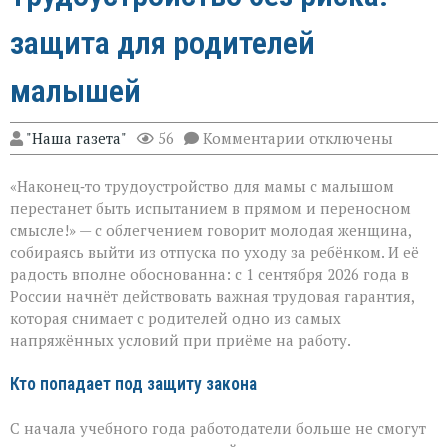
защита для родителей
малышей
к
"Наша газета"
56
Комментарии
отключены
записи
Трудоустройство
«Наконец‑то трудоустройство для мамы с малышом
без
риска:
перестанет быть испытанием в прямом и переносном
защита
смысле!» — с облегчением говорит молодая женщина,
для
собираясь выйти из отпуска по уходу за ребёнком. И её
родителей
малышей
радость вполне обоснованна: с 1 сентября 2026 года в
России начнёт действовать важная трудовая гарантия,
которая снимает с родителей одно из самых
напряжённых условий при приёме на работу.
Кто попадает под защиту закона
С начала учебного года работодатели больше не смогут