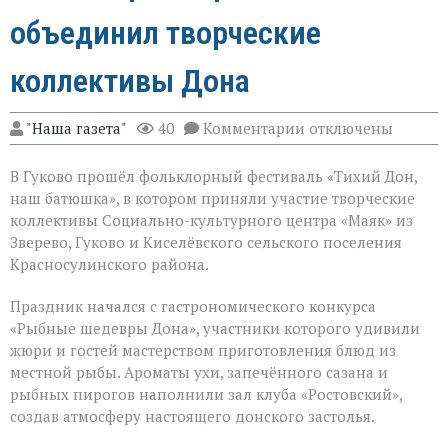
объединил творческие
коллективы Дона
к
"Наша газета"
40
Комментарии
отключены
записи
Фольклорный
В Гуково прошёл фольклорный фестиваль «Тихий Дон,
фестиваль
объединил
наш батюшка», в котором приняли участие творческие
творческие
коллективы Социально-культурного центра «Маяк» из
коллективы
Зверево, Гуково и Киселёвского сельского поселения
Дона
Красносулинского района.
Праздник начался с гастрономического конкурса
«Рыбные шедевры Дона», участники которого удивили
жюри и гостей мастерством приготовления блюд из
местной рыбы. Ароматы ухи, запечённого сазана и
рыбных пирогов наполнили зал клуба «Ростовский»,
создав атмосферу настоящего донского застолья.