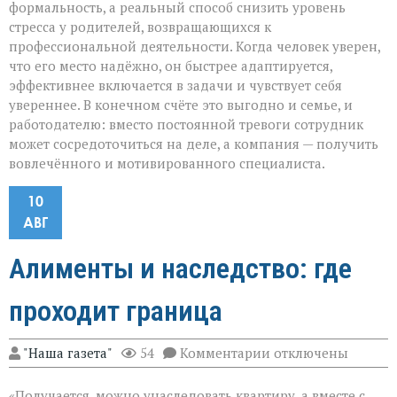
формальность, а реальный способ снизить уровень
стресса у родителей, возвращающихся к
профессиональной деятельности. Когда человек уверен,
что его место надёжно, он быстрее адаптируется,
эффективнее включается в задачи и чувствует себя
увереннее. В конечном счёте это выгодно и семье, и
работодателю: вместо постоянной тревоги сотрудник
может сосредоточиться на деле, а компания — получить
вовлечённого и мотивированного специалиста.
10
АВГ
Алименты и наследство: где
проходит граница
к
"Наша газета"
54
Комментарии
отключены
записи
Алименты
«Получается, можно унаследовать квартиру, а вместе с