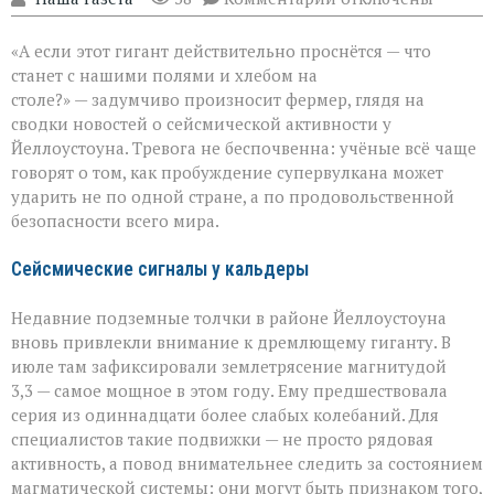
записи
Когда
«А если этот гигант действительно проснётся — что
вулкан
становится
станет с нашими полями и хлебом на
угрозой
столе?» — задумчиво произносит фермер, глядя на
урожаю
сводки новостей о сейсмической активности у
Йеллоустоуна. Тревога не беспочвенна: учёные всё чаще
говорят о том, как пробуждение супервулкана может
ударить не по одной стране, а по продовольственной
безопасности всего мира.
Сейсмические сигналы у кальдеры
Недавние подземные толчки в районе Йеллоустоуна
вновь привлекли внимание к дремлющему гиганту. В
июле там зафиксировали землетрясение магнитудой
3,3 — самое мощное в этом году. Ему предшествовала
серия из одиннадцати более слабых колебаний. Для
специалистов такие подвижки — не просто рядовая
активность, а повод внимательнее следить за состоянием
магматической системы: они могут быть признаком того,