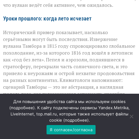
что вулкан ведёт себя активнее, чем ожидалось.
Уроки прошлого: когда лето исчезает
Исторический пример показывает, насколько
серьёзными могут быть последствия. Извержение
вулкана Тамбора в 1815 году спровоцировало глобальное
похолодание, из‑за которого 1816 год вошёл в летописи
как «год без лета». Пепел и аэрозоли, поднявшиеся в
стратосферу, перекрыли часть солнечного света, и это
привело к неурожаям и острой нехватке продовольствия
на разных континентах. Климатологи напоминают:
сценарий Тамборы — это не абстракция, а наглядная
модель того, как вулканическая активность способна
менять климат и ломать привычные циклы
Для повышения удобства сайта мы используем cookies
выращивания урожая.
(
подробнее
). К сайту подключены сервисы Yandex.Metrika,
LiveInternet, top.mail.ru, которые также использует файлы
cookie (
подробнее
).
Цепная реакция: от пепла до пустых прилавков
Я согласен/согласна
Если супервулкан вроде Йеллоустоуна начнёт мощное