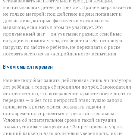
устанавливать испытательный срок для женщин,
воспитывающих детей до трёх лет. Причём мера касается
не только матерей: под действие нормы попадают и
другие лица, которые фактически ухаживают за
малышом, если мать в этом не участвует. Это
продуманный шаг — он учитывает разные семейные
ситуации и помогает тем, кто берёт на себя основную
нагрузку по заботе о ребёнке, не переживать о риске
потерять место из‑за «непройденного» испытания.
В чём смысл перемен
Раньше подобная защита действовала лишь до полутора
лет ребёнка, а теперь её продлили до трёх. Законодатели
исходят из того, что возвращение к работе после долгого
перерыва — и без того непростой этап: нужно заново
привыкать к ритму офиса, осваивать задачи и
одновременно справляться с тревогой за малыша.
Условие об испытательном сроке в такой ситуации
только усиливает напряжение. Запрет призван убрать
лишний барьер и дать родителям уверенность: их не