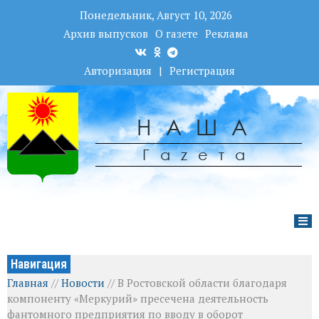
Понедельник, Август 10, 2026
Архив выпусков
О газете
Реклама
Авторизация
|
Регистрация
НАША
Гаzета
Навигация
Главная
//
Новости
//
В Ростовской области благодаря
компоненту «Меркурий» пресечена деятельность
фантомного предприятия по вводу в оборот