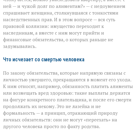
и
наследство:
ней — и чужой долг по алиментам?» — с недоумением
где
спрашивает женщина, столкнувшаяся с тонкостями
проходит
наследственных прав. И в этом вопросе — вся суть
граница
правовой коллизии: имущество переходит к
наследникам, а вместе с ним могут прийти и
финансовые обязательства, о которых раньше не
задумывались.
Что исчезает со смертью человека
По закону обязательства, которые напрямую связаны с
личностью умершего, прекращаются в момент его ухода.
К ним относят, например, обязанность платить алименты
или возмещать вред здоровью: такие выплаты держатся
на фигуре конкретного плательщика, и после его смерти
продолжать их некому. Это не лазейка и не
формальность — а принцип, отражающий природу
личных обязательств: они не могут «переехать» на
другого человека просто по факту родства.