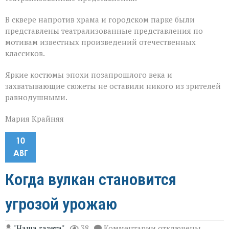
В сквере напротив храма и городском парке были
представлены театрализованные представления по
мотивам известных произведений отечественных
классиков.
Яркие костюмы эпохи позапрошлого века и
захватывающие сюжеты не оставили никого из зрителей
равнодушными.
Мария Крайняя
10
АВГ
Когда вулкан становится
угрозой урожаю
к
"Наша газета"
38
Комментарии
отключены