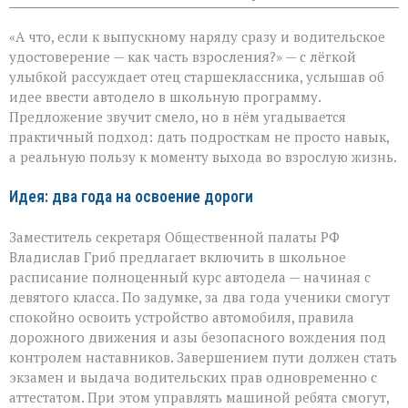
записи
Права
«А что, если к выпускному наряду сразу и водительское
в
придачу
удостоверение — как часть взросления?» — с лёгкой
к
улыбкой рассуждает отец старшеклассника, услышав об
аттестату:
идее ввести автодело в школьную программу.
школьная
инициатива
Предложение звучит смело, но в нём угадывается
практичный подход: дать подросткам не просто навык,
а реальную пользу к моменту выхода во взрослую жизнь.
Идея: два года на освоение дороги
Заместитель секретаря Общественной палаты РФ
Владислав Гриб предлагает включить в школьное
расписание полноценный курс автодела — начиная с
девятого класса. По задумке, за два года ученики смогут
спокойно освоить устройство автомобиля, правила
дорожного движения и азы безопасного вождения под
контролем наставников. Завершением пути должен стать
экзамен и выдача водительских прав одновременно с
аттестатом. При этом управлять машиной ребята смогут,