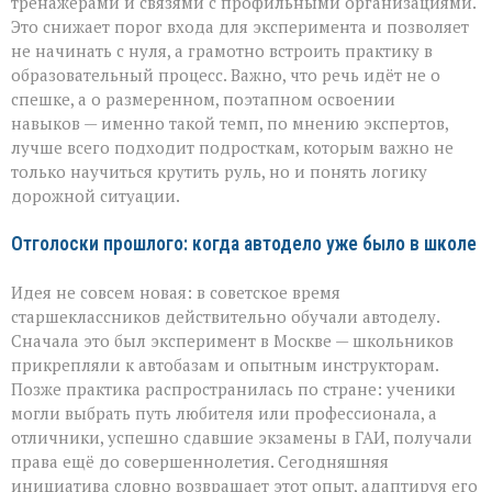
тренажёрами и связями с профильными организациями.
Это снижает порог входа для эксперимента и позволяет
не начинать с нуля, а грамотно встроить практику в
образовательный процесс. Важно, что речь идёт не о
спешке, а о размеренном, поэтапном освоении
навыков — именно такой темп, по мнению экспертов,
лучше всего подходит подросткам, которым важно не
только научиться крутить руль, но и понять логику
дорожной ситуации.
Отголоски прошлого: когда автодело уже было в школе
Идея не совсем новая: в советское время
старшеклассников действительно обучали автоделу.
Сначала это был эксперимент в Москве — школьников
прикрепляли к автобазам и опытным инструкторам.
Позже практика распространилась по стране: ученики
могли выбрать путь любителя или профессионала, а
отличники, успешно сдавшие экзамены в ГАИ, получали
права ещё до совершеннолетия. Сегодняшняя
инициатива словно возвращает этот опыт, адаптируя его