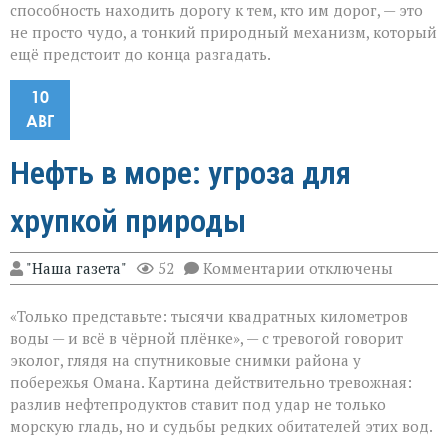
способность находить дорогу к тем, кто им дорог, — это
не просто чудо, а тонкий природный механизм, который
ещё предстоит до конца разгадать.
10
АВГ
Нефть в море: угроза для
хрупкой природы
к
"Наша газета"
52
Комментарии
отключены
записи
Нефть
«Только представьте: тысячи квадратных километров
в
море:
воды — и всё в чёрной плёнке», — с тревогой говорит
угроза
эколог, глядя на спутниковые снимки района у
для
побережья Омана. Картина действительно тревожная:
хрупкой
природы
разлив нефтепродуктов ставит под удар не только
морскую гладь, но и судьбы редких обитателей этих вод.