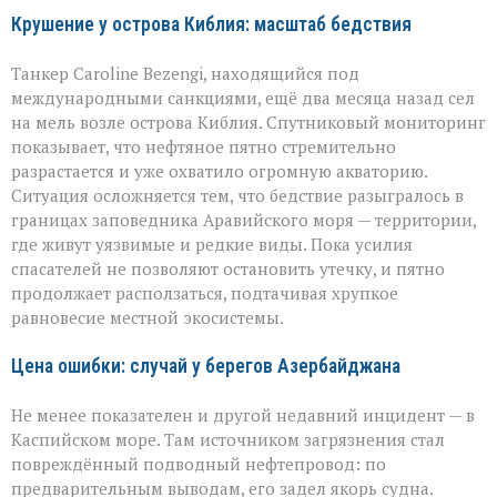
Крушение у острова Киблия: масштаб бедствия
Танкер Caroline Bezengi, находящийся под
международными санкциями, ещё два месяца назад сел
на мель возле острова Киблия. Спутниковый мониторинг
показывает, что нефтяное пятно стремительно
разрастается и уже охватило огромную акваторию.
Ситуация осложняется тем, что бедствие разыгралось в
границах заповедника Аравийского моря — территории,
где живут уязвимые и редкие виды. Пока усилия
спасателей не позволяют остановить утечку, и пятно
продолжает расползаться, подтачивая хрупкое
равновесие местной экосистемы.
Цена ошибки: случай у берегов Азербайджана
Не менее показателен и другой недавний инцидент — в
Каспийском море. Там источником загрязнения стал
повреждённый подводный нефтепровод: по
предварительным выводам, его задел якорь судна.