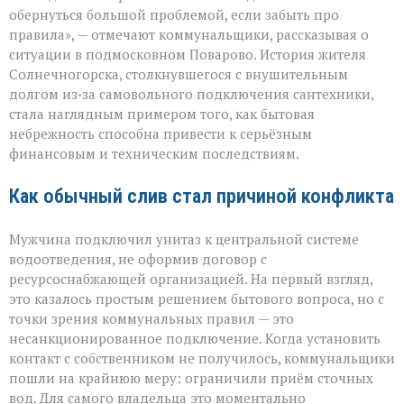
повод
обернуться большой проблемой, если забыть про
для
правила», — отмечают коммунальщики, рассказывая о
многомиллионног
ситуации в подмосковном Поварово. История жителя
долга:
коммунальная
Солнечногорска, столкнувшегося с внушительным
история
долгом из‑за самовольного подключения сантехники,
с
стала наглядным примером того, как бытовая
серьёзным
небрежность способна привести к серьёзным
финалом»
финансовым и техническим последствиям.
Как обычный слив стал причиной конфликта
Мужчина подключил унитаз к центральной системе
водоотведения, не оформив договор с
ресурсоснабжающей организацией. На первый взгляд,
это казалось простым решением бытового вопроса, но с
точки зрения коммунальных правил — это
несанкционированное подключение. Когда установить
контакт с собственником не получилось, коммунальщики
пошли на крайнюю меру: ограничили приём сточных
вод. Для самого владельца это моментально