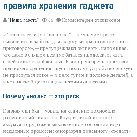
правила хранения гаджета
к
"Наша газета"
66
Комментарии
отключены
записи
Батарея
«Оставить телефон “на полке” — не значит просто
скажет
спасибо:
выключить и забыть: для аккумулятора это может стать
правила
приговором», — предупреждают эксперты, напоминая,
хранения
что даже в спящем режиме батарея продолжает жить
гаджета
своей химической жизнью. Если пренебречь простыми
правилами хранения, спустя полгода устройство рискует
не проснуться вовсе — и дело тут не в поломке деталей, а
в незаметной деградации источника питания.
Почему «ноль» — это риск
Главная ошибка — убрать на хранение полностью
разряженный смартфон. Внутри литий‑ионного
аккумулятора даже в выключенном состоянии идут
медленные процессы: саморазряд понемногу «съедает»