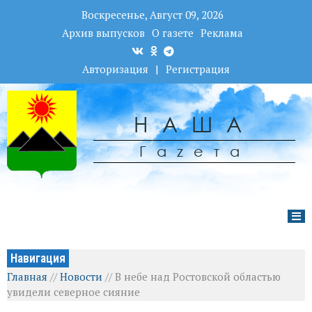
Воскресенье, Август 09, 2026
Архив выпусков
О газете
Реклама
Авторизация
|
Регистрация
НАША
Гаzета
Навигация
Главная
//
Новости
//
В небе над Ростовской областью
увидели северное сияние