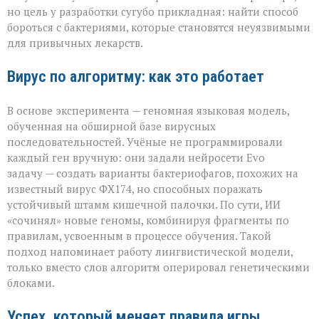
для
но цель у разработки сугубо прикладная: найти способ
спасения»
бороться с бактериями, которые становятся неуязвимыми
для привычных лекарств.
Вирус по алгоритму: как это работает
В основе эксперимента — геномная языковая модель,
обученная на обширной базе вирусных
последовательностей. Учёные не программировали
каждый ген вручную: они задали нейросети Evo
задачу — создать варианты бактериофагов, похожих на
известный вирус ФХ174, но способных поражать
устойчивый штамм кишечной палочки. По сути, ИИ
«сочинял» новые геномы, комбинируя фрагменты по
правилам, усвоенным в процессе обучения. Такой
подход напоминает работу лингвистической модели,
только вместо слов алгоритм оперировал генетическими
блоками.
Успех, который меняет правила игры