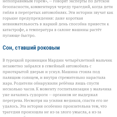
прощает
непоправимым горем», — говорят эксперты по детской
невнимательности
безопасности, комментируя череду трагедий, когда дети
трагедии
гибли в перегретых автомобилях. Эти истории звучат как
в
раскалённых
горькие предупреждения: даже короткая
машинах»
невнимательность в жаркий день способна привести к
катастрофе, а температура в салоне машины растёт
пугающе быстро.
Сон, ставший роковым
В турецкой провинции Мардин четырёхлетний мальчик
незаметно забрался в семейный автомобиль с
приоткрытой дверью и уснул. Машина стояла под
палящим солнцем, и внутри стремительно нарастала
жара. Родители обнаружили ребёнка лишь спустя
несколько часов. К моменту госпитализации у мальчика
уже начались судороги — организм не выдержал
перегрева. Несмотря на усилия медиков, спасти его не
удалось. Эта история особенно пронзительна тем, что
трагедия произошла не из‑за злого умысла, а из‑за