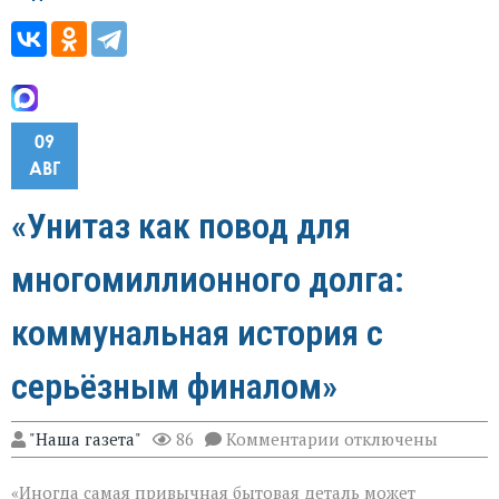
09
АВГ
«Унитаз как повод для
многомиллионного долга:
коммунальная история с
серьёзным финалом»
к
"Наша газета"
86
Комментарии
отключены
записи
«Унитаз
«Иногда самая привычная бытовая деталь может
как