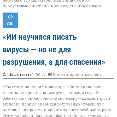
насколько его характеристики впишутся в их
продуктовые линейки и производственные планы.
09
АВГ
«ИИ научился писать
вирусы — но не для
разрушения, а для спасения»
к
"Наша газета"
59
Комментарии
отключены
записи
«ИИ
«Мы стоим на пороге новой эры в биотехнологиях:
научился
писать
машина не просто анализирует данные, а создаёт
вирусы — но
работающие биологические системы», — комментируют
не
эксперты прорыв американских учёных, сумевших с
для
разрушения,
помощью нейросети получить жизнеспособные вирусы.
а
Результат звучит как сюжет фантастического триллера,