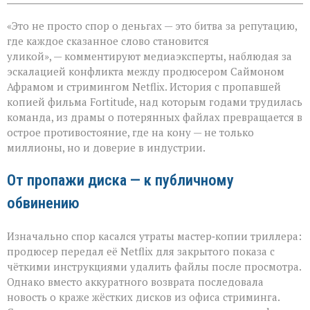
записи
«Когда
«Это не просто спор о деньгах — это битва за репутацию,
слово
бьёт
где каждое сказанное слово становится
больнее
уликой», — комментируют медиаэксперты, наблюдая за
иска:
эскалацией конфликта между продюсером Саймоном
новый
виток
Афрамом и стримингом Netflix. История с пропавшей
спора
копией фильма Fortitude, над которым годами трудилась
Netflix
команда, из драмы о потерянных файлах превращается в
и
острое противостояние, где на кону — не только
продюсера»
миллионы, но и доверие в индустрии.
От пропажи диска — к публичному
обвинению
Изначально спор касался утраты мастер‑копии триллера:
продюсер передал её Netflix для закрытого показа с
чёткими инструкциями удалить файлы после просмотра.
Однако вместо аккуратного возврата последовала
новость о краже жёстких дисков из офиса стриминга.