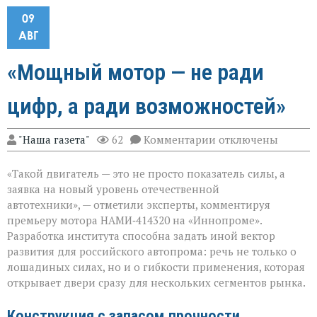
09
АВГ
«Мощный мотор — не ради
цифр, а ради возможностей»
к
"Наша газета"
62
Комментарии
отключены
записи
«Мощный
«Такой двигатель — это не просто показатель силы, а
мотор — не
ради
заявка на новый уровень отечественной
цифр,
автотехники», — отметили эксперты, комментируя
а
премьеру мотора НАМИ‑414320 на «Иннопроме».
ради
возможностей»
Разработка института способна задать иной вектор
развития для российского автопрома: речь не только о
лошадиных силах, но и о гибкости применения, которая
открывает двери сразу для нескольких сегментов рынка.
Конструкция с запасом прочности