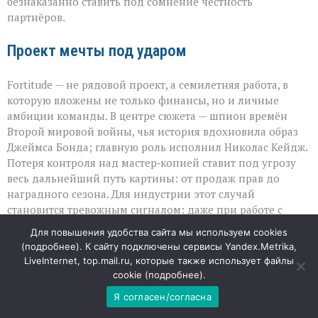
безнаказанно ставить под сомнение честность
партнёров.
Проект мечты под ударом
Fortitude — не рядовой проект, а семилетняя работа, в
которую вложены не только финансы, но и личные
амбиции команды. В центре сюжета — шпион времён
Второй мировой войны, чья история вдохновила образ
Джеймса Бонда; главную роль исполнил Николас Кейдж.
Потеря контроля над мастер‑копией ставит под угрозу
весь дальнейший путь картины: от продаж прав до
наградного сезона. Для индустрии этот случай
становится тревожным сигналом: даже при работе с
гигантами вопрос безопасности материалов остаётся
Для повышения удобства сайта мы используем cookies
критически важным, а публичная риторика способна
(
подробнее
). К сайту подключены сервисы Yandex.Metrika,
ранить не меньше, чем юридические просчёты.
LiveInternet, top.mail.ru, которые также использует файлы
cookie (
подробнее
).
09
Я согласен/согласна
АВГ