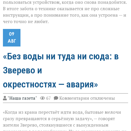
пользоваться устройством, когда оно снова понадобится.
В итоге забота о технике оказывается не про сложные
инструкции, а про понимание того, как она устроена — и
чего точно не любит.
09
АВГ
«Без воды ни туда ни сюда: в
Зверево и
окрестностях — авария»
к
"Наша газета"
67
Комментарии
отключены
записи
«Без
«Когда из крана перестаёт идти вода, бытовые мелочи
воды
ни
сразу превращаются в серьёзную задачу», — говорят
туда
жители Зверево, столкнувшиеся с вынужденным
ни