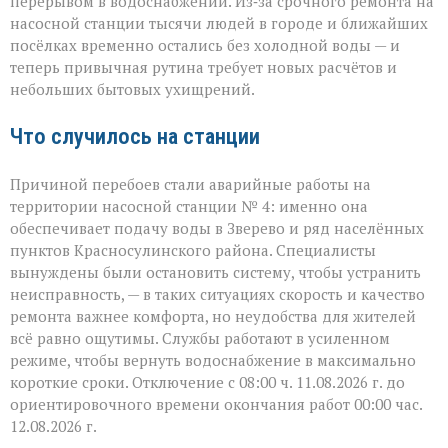
перерывом в водоснабжении. Из‑за срочного ремонта на
сюда:
в
насосной станции тысячи людей в городе и ближайших
Зверево
посёлках временно остались без холодной воды — и
и
теперь привычная рутина требует новых расчётов и
окрестностях — ава
небольших бытовых ухищрений.
Что случилось на станции
Причиной перебоев стали аварийные работы на
территории насосной станции № 4: именно она
обеспечивает подачу воды в Зверево и ряд населённых
пунктов Красносулинского района. Специалисты
вынуждены были остановить систему, чтобы устранить
неисправность, — в таких ситуациях скорость и качество
ремонта важнее комфорта, но неудобства для жителей
всё равно ощутимы. Службы работают в усиленном
режиме, чтобы вернуть водоснабжение в максимально
короткие сроки. Отключение с 08:00 ч. 11.08.2026 г. до
ориентировочного времени окончания работ 00:00 час.
12.08.2026 г.