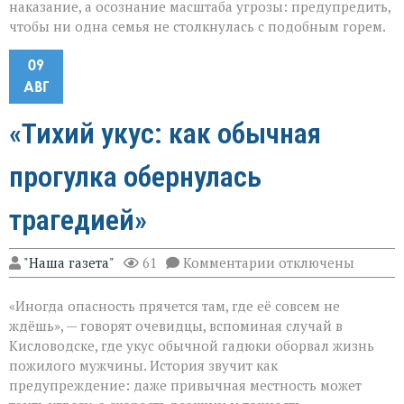
наказание, а осознание масштаба угрозы: предупредить,
чтобы ни одна семья не столкнулась с подобным горем.
09
АВГ
«Тихий укус: как обычная
прогулка обернулась
трагедией»
к
"Наша газета"
61
Комментарии
отключены
записи
«Тихий
«Иногда опасность прячется там, где её совсем не
укус:
как
ждёшь», — говорят очевидцы, вспоминая случай в
обычная
Кисловодске, где укус обычной гадюки оборвал жизнь
прогулка
пожилого мужчины. История звучит как
обернулась
трагедией»
предупреждение: даже привычная местность может