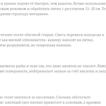
и трение портят её быстрее, чем кажется. Лучше использова
овым режимом и обработать пятно с расстояния 15–20 см. Т
храняя структуру материала.
исчезают после обычной стирки. Смесь перекиси водорода и
т как мягкий отбеливатель: кашицу наносят на пятно,
нты разрушаются, не повреждая волокна.
роматы рыбы и лука так, что даже кипяток не спасает. Лим
ют поверхность, нейтрализует запахи за счёт кислоты и зао
е стоит хвататься за пассатижи. Сначала обесточьте
я: плотный срез плотно прилегает к осколкам, а крахмал