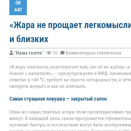
08
АВГ
«Жара не прощает легкомыслия
и близких
к
"Наша газета"
70
Комментарии
отключены
записи
«Жара
«В жару опасность подстерегает там, где её не ждёшь: 
не
прощает
бокале с напитком», — предупреждают в МВД. Аномальн
легкомыслия»:
отметке в +40 °C, требует не просто осторожности, а ч
МВД — о
смотреть всерьёз и как их избежать.
том,
как
уберечь
Самая страшная ловушка — закрытый салон
себя
и
Одна из самых тяжёлых и при этом предотвратимых тр
близких
минут. В палящий день салон прогревается стремительн
пугающе быстро, и последствия могут быть необратимы