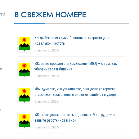
В СВЕЖЕМ НОМЕРЕ
это
Когда бытовая химия бессильна: хитрости для
идеальной чистоты
8 августа, 2026
«Жара не прощает легкомыслия»: МВД — о том, как
я
уберечь себя и близких
8 августа, 2026
«Вы думаете, что ухаживаете, а на деле ускоряете
старение»: косметолог о скрытых ошибках в уходе
8 августа, 2026
и
«Жара не должна стоить здоровья»: Минтруда — о
защите работников в зной
8 августа, 2026