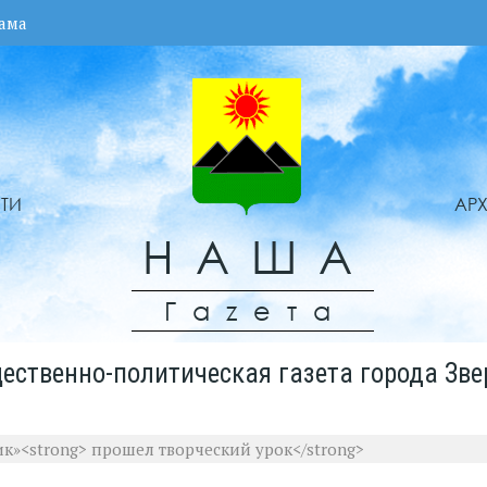
ама
ТИ
АР
НАША
Гаzета
ественно-политическая газета города Зве
к»<strong> прошел творческий урок</strong>