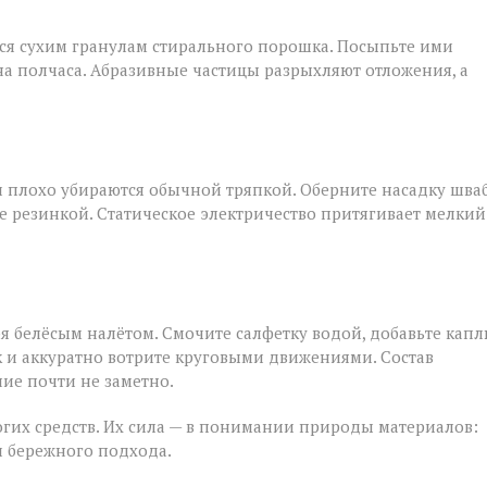
тся сухим гранулам стирального порошка. Посыпьте ими
на полчаса. Абразивные частицы разрыхляют отложения, а
и плохо убираются обычной тряпкой. Оберните насадку шва
резинкой. Статическое электричество притягивает мелкий
я белёсым налётом. Смочите салфетку водой, добавьте кап
 и аккуратно вотрите круговыми движениями. Состав
ие почти не заметно.
гих средств. Их сила — в понимании природы материалов:
 и бережного подхода.