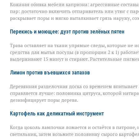
Кожаная обивка мебели капризна: агрессивные составы 
пар: достаточно включить отпариватель или утюг с пар
раскрывает поры и мягко выталкивает грязь наружу, со
Перекись и моющее: дуэт против зелёных пятен
Трава оставляет на ткани упрямые следы, которые не 
средства для мытья посуды (в пропорции 2 к 1) работае
выдерживают 15 минут и стирают. Растительные пигме
Лимон против въевшихся запахов
Деревянная разделочная доска со временем впитывает а
справляется лучше: половинка цитруса, которой натира
дезинфицирует поры дерева.
Картофель как деликатный инструмент
Когда цоколь лампочки ломается и остаётся в патроне, н
светильник, затем возьмите половинку сырого картофел