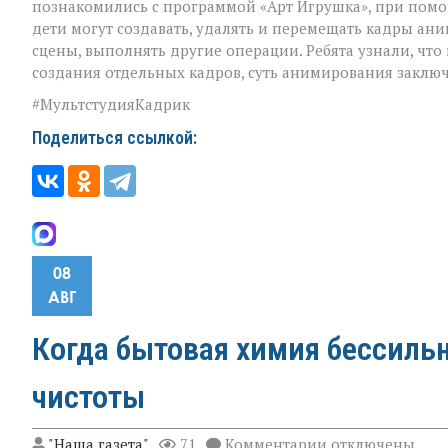
познакомились с программой «Арт Игрушка», при пом
дети могут создавать, удалять и перемещать кадры ан
сцены, выполнять другие операции. Ребята узнали, что
создания отдельных кадров, суть анимирования заключа
#МультстудияКадрик
Поделиться ссылкой:
08
АВГ
Когда бытовая химия бессильн
чистоты
к
"Наша газета"
71
Комментарии
отключены