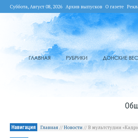
Суббота, Август 08, 2026
Архив выпусков
О газете
Рекл
ГЛАВНАЯ
РУБРИКИ
ДОНСКИЕ ВЕС
Общ
Навигация
Главная
//
Новости
//
В мультстудии «Кадри