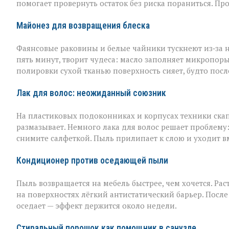
помогает провернуть остаток без риска пораниться. Пр
Майонез для возвращения блеска
Фаянсовые раковины и белые чайники тускнеют из‑за 
пять минут, творит чудеса: масло заполняет микропоры, 
полировки сухой тканью поверхность сияет, будто пос
Лак для волос: неожиданный союзник
На пластиковых подоконниках и корпусах техники скап
размазывает. Немного лака для волос решает проблему
снимите салфеткой. Пыль прилипает к слою и уходит вме
Кондиционер против оседающей пыли
Пыль возвращается на мебель быстрее, чем хочется. Рас
на поверхностях лёгкий антистатический барьер. Пос
оседает — эффект держится около недели.
Стиральный порошок как помощник в санузле