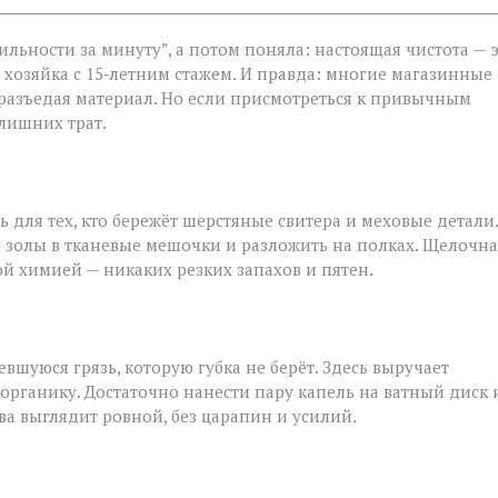
ильности за минуту”, а потом поняла: настоящая чистота — 
, хозяйка с 15‑летним стажем. И правда: многие магазинные
 разъедая материал. Но если присмотреться к привычным
лишних трат.
ь для тех, кто бережёт шерстяные свитера и меховые детали.
 золы в тканевые мешочки и разложить на полках. Щелочна
ой химией — никаких резких запахов и пятен.
шуюся грязь, которую губка не берёт. Здесь выручает
 органику. Достаточно нанести пару капель на ватный диск 
ва выглядит ровной, без царапин и усилий.