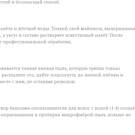
остой и безопасный способ.
налёта и жёсткой воды. Тонкий слой майонеза, выдержанны
а уксус в составе растворяет известковый налёт. После
ле профессиональной обработки.
ливается тонкая липкая пыль, которую тряпка только
: распылите его, дайте подсохнуть до липкой плёнки и
сте с ним, не оставляя разводов.
твор бальзама‑ополаскивателя для волос с водой (1:4) создаё
ле опрыскивания и протирки микрофиброй пыль дольше не