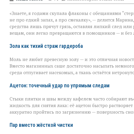
записи
Когда
«Знаете, я годами скупала флаконы с обещаниями “стер
бытовая
химия
не про едкий запах, а про смекалку», — делится Марина
бессильна:
средства лишь прячут грязь, оставляя липкий след или
хитрости
вещам, они легко превращаются в помощников — и без 
для
идеальной
чистоты
Зола как тихий страж гардероба
Моль не любит древесную золу — и это отличная новост
Вместо магазинных саше достаточно насыпать немного
среда отпугивает насекомых, а ткань остаётся нетронут
Ацетон: точечный удар по упрямым следам
Стыки плитки и швы между кафелем часто собирают въев
жидкость для снятия лака: её ацетон быстро растворяет
аккуратно пройтись по загрязнению — поверхность сно
Пар вместо жёсткой чистки