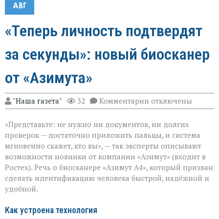
АВГ
«Теперь личность подтвердят
за секунды»: новый биосканер
от «Азимута»
к
"Наша газета"
32
Комментарии
отключены
записи
«Теперь
«Представьте: не нужно ни документов, ни долгих
личность
подтвердят
проверок — достаточно приложить пальцы, и система
за
мгновенно скажет, кто вы», — так эксперты описывают
секунды»:
возможности новинки от компании «Азимут» (входит в
новый
биосканер
Ростех). Речь о биосканере «Азимут А4», который призван
от
сделать идентификацию человека быстрой, надёжной и
«Азимута»
удобной.
Как устроена технология