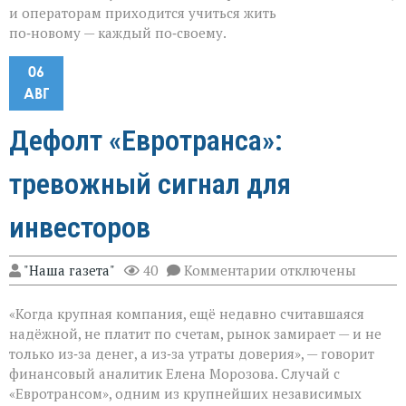
и операторам приходится учиться жить
по‑новому — каждый по‑своему.
06
АВГ
Дефолт «Евротранса»:
тревожный сигнал для
инвесторов
к
"Наша газета"
40
Комментарии
отключены
записи
Дефолт
«Когда крупная компания, ещё недавно считавшаяся
«Евротранса»:
тревожный
надёжной, не платит по счетам, рынок замирает — и не
сигнал
только из‑за денег, а из‑за утраты доверия», — говорит
для
финансовый аналитик Елена Морозова. Случай с
инвесторов
«Евротрансом», одним из крупнейших независимых