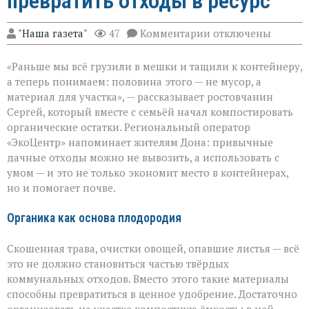
превратить отходы в ресурс
к
"Наша газета"
47
Комментарии
отключены
записи
От
«Раньше мы всё грузили в мешки и тащили к контейнеру,
мусора
к
а теперь понимаем: половина этого — не мусор, а
пользе:
материал для участка», — рассказывает ростовчанин
как
Сергей, который вместе с семьёй начал компостировать
превратить
отходы
органические остатки. Региональный оператор
в
«ЭкоЦентр» напоминает жителям Дона: привычные
ресурс
дачные отходы можно не вывозить, а использовать с
умом — и это не только экономит место в контейнерах,
но и помогает почве.
Органика как основа плодородия
Скошенная трава, очистки овощей, опавшие листья — всё
это не должно становиться частью твёрдых
коммунальных отходов. Вместо этого такие материалы
способны превратиться в ценное удобрение. Достаточно