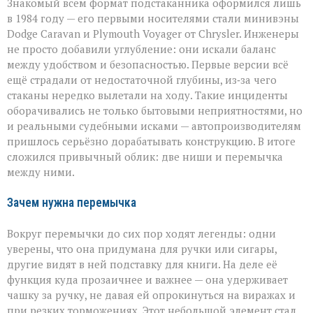
Знакомый всем формат подстаканника оформился лишь
в 1984 году — его первыми носителями стали минивэны
Dodge Caravan и Plymouth Voyager от Chrysler. Инженеры
не просто добавили углубление: они искали баланс
между удобством и безопасностью. Первые версии всё
ещё страдали от недостаточной глубины, из‑за чего
стаканы нередко вылетали на ходу. Такие инциденты
оборачивались не только бытовыми неприятностями, но
и реальными судебными исками — автопроизводителям
пришлось серьёзно дорабатывать конструкцию. В итоге
сложился привычный облик: две ниши и перемычка
между ними.
Зачем нужна перемычка
Вокруг перемычки до сих пор ходят легенды: одни
уверены, что она придумана для ручки или сигары,
другие видят в ней подставку для книги. На деле её
функция куда прозаичнее и важнее — она удерживает
чашку за ручку, не давая ей опрокинуться на виражах и
при резких торможениях. Этот небольшой элемент стал