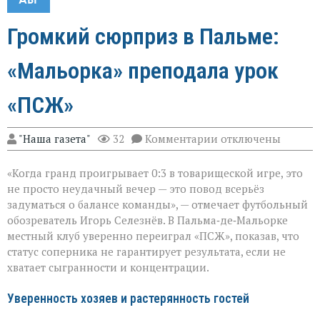
Громкий сюрприз в Пальме:
«Мальорка» преподала урок
«ПСЖ»
к
"Наша газета"
32
Комментарии
отключены
записи
Громкий
«Когда гранд проигрывает 0:3 в товарищеской игре, это
сюрприз
в
не просто неудачный вечер — это повод всерьёз
Пальме:
задуматься о балансе команды», — отмечает футбольный
«Мальорка»
обозреватель Игорь Селезнёв. В Пальма‑де‑Мальорке
преподала
урок
местный клуб уверенно переиграл «ПСЖ», показав, что
«ПСЖ»
статус соперника не гарантирует результата, если не
хватает сыгранности и концентрации.
Уверенность хозяев и растерянность гостей