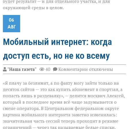
будет результат — и для отдельного участка, и для
окружающей среды в целом.
06
АВГ
Мобильный интернет: когда
доступ есть, но не ко всему
к
"Наша газета"
40
Комментарии
отключены
записи
Мобильный
«Я плачу за безлимит, а по факту могу зайти только на
интернет:
когда
десяток сайтов — это как купить абонемент в спортзал, а
доступ
попасть лишь в раздевалку», — делится москвич Алексей,
есть,
который в последнее время всё чаще задумывается о
но
не
смене оператора. В Центральном федеральном округе
ко
картина мобильного интернета заметно изменилась:
всему
значительная часть сессий теперь проходит в режиме
ограничений — через так называемые белые списки.