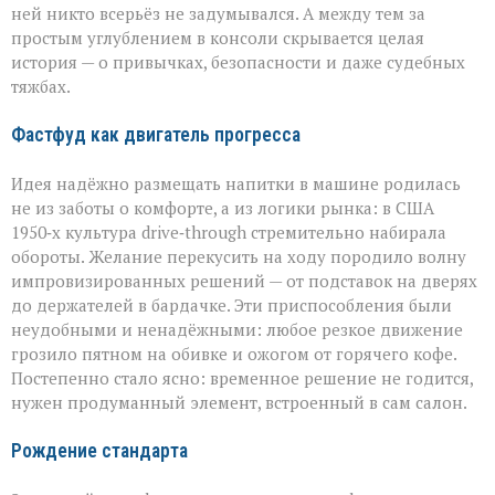
ней никто всерьёз не задумывался. А между тем за
простым углублением в консоли скрывается целая
история — о привычках, безопасности и даже судебных
тяжбах.
Фастфуд как двигатель прогресса
Идея надёжно размещать напитки в машине родилась
не из заботы о комфорте, а из логики рынка: в США
1950‑х культура drive‑through стремительно набирала
обороты. Желание перекусить на ходу породило волну
импровизированных решений — от подставок на дверях
до держателей в бардачке. Эти приспособления были
неудобными и ненадёжными: любое резкое движение
грозило пятном на обивке и ожогом от горячего кофе.
Постепенно стало ясно: временное решение не годится,
нужен продуманный элемент, встроенный в сам салон.
Рождение стандарта