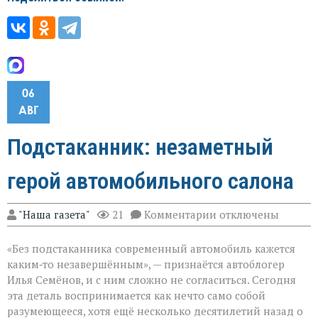
06
АВГ
Подстаканник: незаметный
герой автомобильного салона
к
"Наша газета"
21
Комментарии
отключены
записи
Подстаканник:
«Без подстаканника современный автомобиль кажется
незаметный
герой
каким‑то незавершённым», — признаётся автоблогер
автомобильного
Илья Семёнов, и с ним сложно не согласиться. Сегодня
салона
эта деталь воспринимается как нечто само собой
разумеющееся, хотя ещё несколько десятилетий назад о