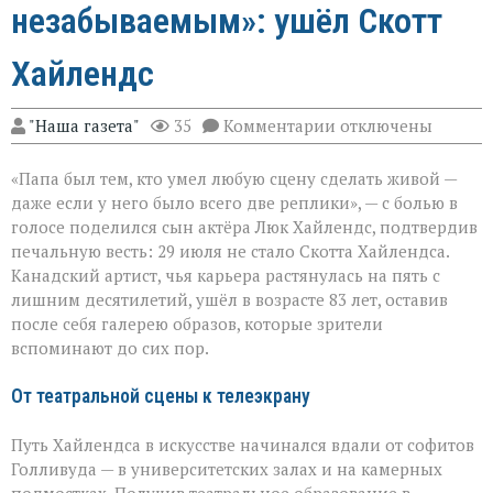
незабываемым»: ушёл Скотт
Хайлендс
к
"Наша газета"
35
Комментарии
отключены
записи
«Он
«Папа был тем, кто умел любую сцену сделать живой —
умел
делать
даже если у него было всего две реплики», — с болью в
второстепенное
голосе поделился сын актёра Люк Хайлендс, подтвердив
незабываемым»:
печальную весть: 29 июля не стало Скотта Хайлендса.
ушёл
Скотт
Канадский артист, чья карьера растянулась на пять с
Хайлендс
лишним десятилетий, ушёл в возрасте 83 лет, оставив
после себя галерею образов, которые зрители
вспоминают до сих пор.
От театральной сцены к телеэкрану
Путь Хайлендса в искусстве начинался вдали от софитов
Голливуда — в университетских залах и на камерных