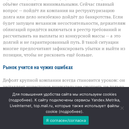
объёме становятся минимальными. Сейчас главный
вопрос — пойдёт ли компания на реструктуризацию
долга или дело неизбежно дойдёт до банкротства. Если
будет запущен механизм несостоятельности, держателям
облигаций придётся включаться в реестр требований и
рассчитывать на выплаты из конкурсной массы — а это
долгий и не гарантированный путь. В такой ситуации
многие предпочитают зафиксировать убытки и выйти из
позиции, чтобы не рисковать ещё больше.
Рынок учится на чужих ошибках
Дефолт крупной компании всегда становится уроком: он
заставляет инвесторов внимательнее смотреть не только
на выручку и рост, но и на долговую нагрузку, реальную
Для повышения удобства сайта мы используем cookies
ликвидность и судебные риски. История «Евротранса»
(
подробнее
). К сайту подключены сервисы Yandex.Metrika,
показывает, что высокие обороты не гарантируют
LiveInternet, top.mail.ru, которые также использует файлы
устойчивости, а рейтинги могут устареть раньше, чем
cookie (
подробнее
).
появятся первые тревожные сигналы. Для рынка это
Я согласен/согласна
повод пересмотреть привычные критерии надёжности и