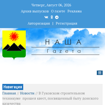
Четверг, Август 06, 2026
Архив выпусков
О газете
Реклама
Авторизация
|
Регистрация
НАША
Гаzета
Навигация
Главная
//
Новости
//
В Гуковском строительном
техникуме прошел квест, посвященный быту донского
казачества