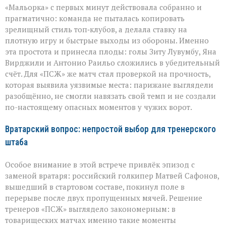
«Мальорка» с первых минут действовала собранно и
прагматично: команда не пыталась копировать
зрелищный стиль топ‑клубов, а делала ставку на
плотную игру и быстрые выходы из обороны. Именно
эта простота и принесла плоды: голы Зиту Лувумбу, Яна
Вирджили и Антонио Раильо сложились в убедительный
счёт. Для «ПСЖ» же матч стал проверкой на прочность,
которая выявила уязвимые места: парижане выглядели
разобщённо, не смогли навязать свой темп и не создали
по-настоящему опасных моментов у чужих ворот.
Вратарский вопрос: непростой выбор для тренерского
штаба
Особое внимание в этой встрече привлёк эпизод с
заменой вратаря: российский голкипер Матвей Сафонов,
вышедший в стартовом составе, покинул поле в
перерыве после двух пропущенных мячей. Решение
тренеров «ПСЖ» выглядело закономерным: в
товарищеских матчах именно такие моменты