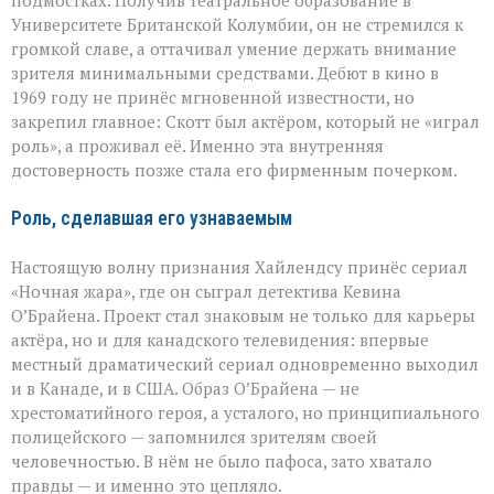
подмостках. Получив театральное образование в
Университете Британской Колумбии, он не стремился к
громкой славе, а оттачивал умение держать внимание
зрителя минимальными средствами. Дебют в кино в
1969 году не принёс мгновенной известности, но
закрепил главное: Скотт был актёром, который не «играл
роль», а проживал её. Именно эта внутренняя
достоверность позже стала его фирменным почерком.
Роль, сделавшая его узнаваемым
Настоящую волну признания Хайлендсу принёс сериал
«Ночная жара», где он сыграл детектива Кевина
О’Брайена. Проект стал знаковым не только для карьеры
актёра, но и для канадского телевидения: впервые
местный драматический сериал одновременно выходил
и в Канаде, и в США. Образ О’Брайена — не
хрестоматийного героя, а усталого, но принципиального
полицейского — запомнился зрителям своей
человечностью. В нём не было пафоса, зато хватало
правды — и именно это цепляло.