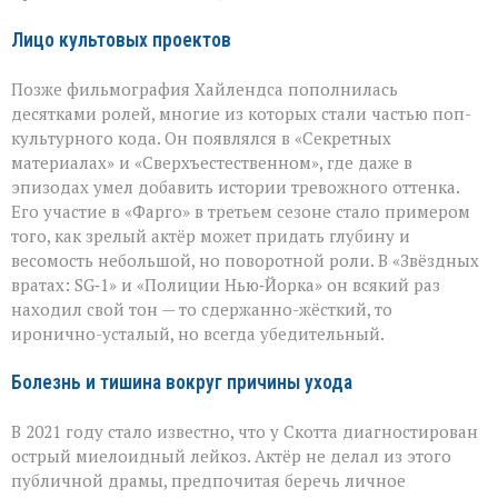
Лицо культовых проектов
Позже фильмография Хайлендса пополнилась
десятками ролей, многие из которых стали частью поп-
культурного кода. Он появлялся в «Секретных
материалах» и «Сверхъестественном», где даже в
эпизодах умел добавить истории тревожного оттенка.
Его участие в «Фарго» в третьем сезоне стало примером
того, как зрелый актёр может придать глубину и
весомость небольшой, но поворотной роли. В «Звёздных
вратах: SG‑1» и «Полиции Нью‑Йорка» он всякий раз
находил свой тон — то сдержанно-жёсткий, то
иронично-усталый, но всегда убедительный.
Болезнь и тишина вокруг причины ухода
В 2021 году стало известно, что у Скотта диагностирован
острый миелоидный лейкоз. Актёр не делал из этого
публичной драмы, предпочитая беречь личное