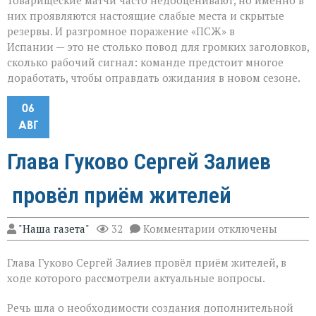
Товарищеские матчи часто недооценивают, но именно в
них проявляются настоящие слабые места и скрытые
резервы. И разгромное поражение «ПСЖ» в
Испании — это не столько повод для громких заголовков,
сколько рабочий сигнал: команде предстоит многое
доработать, чтобы оправдать ожидания в новом сезоне.
06
АВГ
Глава Гуково Сергей Залиев
провёл приём жителей
к
"Наша газета"
32
Комментарии
отключены
записи
Глава
Глава Гуково Сергей Залиев провёл приём жителей, в
Гуково
Сергей
ходе которого рассмотрели актуальные вопросы.
Залиев
провёл
Речь шла о необходимости создания дополнительной
приём