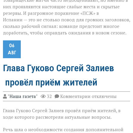
Товарищеские матчи часто недооценивают, но именно в
них проявляются настоящие слабые места и скрытые
резервы. И разгромное поражение «ПСЖ» в
Испании — это не столько повод для громких заголовков,
сколько рабочий сигнал: команде предстоит многое
доработать, чтобы оправдать ожидания в новом сезоне.
06
АВГ
Глава Гуково Сергей Залиев
провёл приём жителей
к
"Наша газета"
32
Комментарии
отключены
записи
Глава
Глава Гуково Сергей Залиев провёл приём жителей, в
Гуково
Сергей
ходе которого рассмотрели актуальные вопросы.
Залиев
провёл
Речь шла о необходимости создания дополнительной
приём