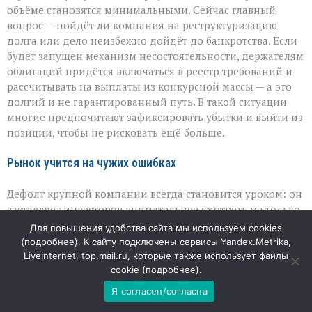
объёме становятся минимальными. Сейчас главный
вопрос — пойдёт ли компания на реструктуризацию
долга или дело неизбежно дойдёт до банкротства. Если
будет запущен механизм несостоятельности, держателям
облигаций придётся включаться в реестр требований и
рассчитывать на выплаты из конкурсной массы — а это
долгий и не гарантированный путь. В такой ситуации
многие предпочитают зафиксировать убытки и выйти из
позиции, чтобы не рисковать ещё больше.
Рынок учится на чужих ошибках
Дефолт крупной компании всегда становится уроком: он
заставляет инвесторов внимательнее смотреть не только
на выручку и рост, но и на долговую нагрузку, реальную
Для повышения удобства сайта мы используем cookies
ликвидность и судебные риски. История «Евротранса»
(
подробнее
). К сайту подключены сервисы Yandex.Metrika,
показывает, что высокие обороты не гарантируют
LiveInternet, top.mail.ru, которые также использует файлы
устойчивости, а рейтинги могут устареть раньше, чем
cookie (
подробнее
).
появятся первые тревожные сигналы. Для рынка это
Я согласен/согласна
повод пересмотреть привычные критерии надёжности и