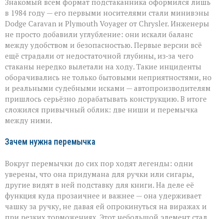
Знакомый всем формат подстаканника оформился лишь
в 1984 году — его первыми носителями стали минивэны
Dodge Caravan и Plymouth Voyager от Chrysler. Инженеры
не просто добавили углубление: они искали баланс
между удобством и безопасностью. Первые версии всё
ещё страдали от недостаточной глубины, из‑за чего
стаканы нередко вылетали на ходу. Такие инциденты
оборачивались не только бытовыми неприятностями, но
и реальными судебными исками — автопроизводителям
пришлось серьёзно дорабатывать конструкцию. В итоге
сложился привычный облик: две ниши и перемычка
между ними.
Зачем нужна перемычка
Вокруг перемычки до сих пор ходят легенды: одни
уверены, что она придумана для ручки или сигары,
другие видят в ней подставку для книги. На деле её
функция куда прозаичнее и важнее — она удерживает
чашку за ручку, не давая ей опрокинуться на виражах и
при резких торможениях. Этот небольшой элемент стал