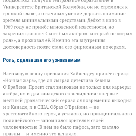
подмостках. Получив театральное образование в
Университете Британской Колумбии, он не стремился к
громкой славе, а оттачивал умение держать внимание
зрителя минимальными средствами. Дебют в кино в
1969 году не принёс мгновенной известности, но
закрепил главное: Скотт был актёром, который не «играл
роль», а проживал её. Именно эта внутренняя
достоверность позже стала его фирменным почерком.
Роль, сделавшая его узнаваемым
Настоящую волну признания Хайлендсу принёс сериал
«Ночная жара», где он сыграл детектива Кевина
О’Брайена. Проект стал знаковым не только для карьеры
актёра, но и для канадского телевидения: впервые
местный драматический сериал одновременно выходил
и в Канаде, и в США. Образ О’Брайена — не
хрестоматийного героя, а усталого, но принципиального
полицейского — запомнился зрителям своей
человечностью. В нём не было пафоса, зато хватало
правды — и именно это цепляло.