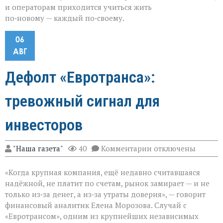
и операторам приходится учиться жить
по‑новому — каждый по‑своему.
06
АВГ
Дефолт «Евротранса»:
тревожный сигнал для
инвесторов
к
"Наша газета"
40
Комментарии
отключены
записи
Дефолт
«Когда крупная компания, ещё недавно считавшаяся
«Евротранса»:
тревожный
надёжной, не платит по счетам, рынок замирает — и не
сигнал
только из‑за денег, а из‑за утраты доверия», — говорит
для
финансовый аналитик Елена Морозова. Случай с
инвесторов
«Евротрансом», одним из крупнейших независимых