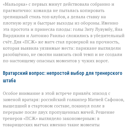
«Мальорка» с первых минут действовала собранно и
прагматично: команда не пыталась копировать
зрелищный стиль топ‑клубов, а делала ставку на
плотную игру и быстрые выходы из обороны. Именно
эта простота и принесла плоды: голы Зиту Лувумбу, Яна
Вирджили и Антонио Раильо сложились в убедительный
счёт. Для «ПСЖ» же матч стал проверкой на прочность,
которая выявила уязвимые места: парижане выглядели
разобщённо, не смогли навязать свой темп и не создали
по-настоящему опасных моментов у чужих ворот.
Вратарский вопрос: непростой выбор для тренерского
штаба
Особое внимание в этой встрече привлёк эпизод с
заменой вратаря: российский голкипер Матвей Сафонов,
вышедший в стартовом составе, покинул поле в
перерыве после двух пропущенных мячей. Решение
тренеров «ПСЖ» выглядело закономерным: в
товарищеских матчах именно такие моменты