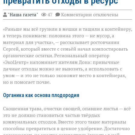
превратить отходы в ресурс
к
"Наша газета"
47
Комментарии
отключены
записи
От
«Раньше мы всё грузили в мешки и тащили к контейнеру,
мусора
к
а теперь понимаем: половина этого — не мусор, а
пользе:
материал для участка», — рассказывает ростовчанин
как
Сергей, который вместе с семьёй начал компостировать
превратить
отходы
органические остатки. Региональный оператор
в
«ЭкоЦентр» напоминает жителям Дона: привычные
ресурс
дачные отходы можно не вывозить, а использовать с
умом — и это не только экономит место в контейнерах,
но и помогает почве.
Органика как основа плодородия
Скошенная трава, очистки овощей, опавшие листья — всё
это не должно становиться частью твёрдых
коммунальных отходов. Вместо этого такие материалы
способны превратиться в ценное удобрение. Достаточно