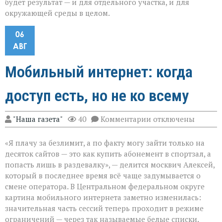
будет результат — и для отдельного участка, и для
окружающей среды в целом.
06
АВГ
Мобильный интернет: когда
доступ есть, но не ко всему
к
"Наша газета"
40
Комментарии
отключены
записи
Мобильный
«Я плачу за безлимит, а по факту могу зайти только на
интернет:
когда
десяток сайтов — это как купить абонемент в спортзал, а
доступ
попасть лишь в раздевалку», — делится москвич Алексей,
есть,
который в последнее время всё чаще задумывается о
но
не
смене оператора. В Центральном федеральном округе
ко
картина мобильного интернета заметно изменилась:
всему
значительная часть сессий теперь проходит в режиме
ограничений — через так называемые белые списки.