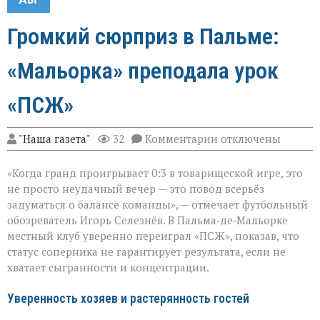
Громкий сюрприз в Пальме:
«Мальорка» преподала урок
«ПСЖ»
к
"Наша газета"
32
Комментарии
отключены
записи
Громкий
«Когда гранд проигрывает 0:3 в товарищеской игре, это
сюрприз
в
не просто неудачный вечер — это повод всерьёз
Пальме:
задуматься о балансе команды», — отмечает футбольный
«Мальорка»
обозреватель Игорь Селезнёв. В Пальма‑де‑Мальорке
преподала
урок
местный клуб уверенно переиграл «ПСЖ», показав, что
«ПСЖ»
статус соперника не гарантирует результата, если не
хватает сыгранности и концентрации.
Уверенность хозяев и растерянность гостей