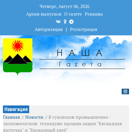
Четверг, Август 06, 2026
Архив выпусков
О газете
Реклама
Авторизация
|
Регистрация
НАША
Гаzета
Навигация
Главная
//
Новости
//
В гуковском промышленно-
экономическом техникуме прошли акции "Блокадная
ласточка" и "Блокадный хлеб"