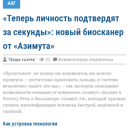
АВГ
«Теперь личность подтвердят
за секунды»: новый биосканер
от «Азимута»
к
"Наша газета"
32
Комментарии
отключены
записи
«Теперь
«Представьте: не нужно ни документов, ни долгих
личность
подтвердят
проверок — достаточно приложить пальцы, и система
за
мгновенно скажет, кто вы», — так эксперты описывают
секунды»:
возможности новинки от компании «Азимут» (входит в
новый
биосканер
Ростех). Речь о биосканере «Азимут А4», который призван
от
сделать идентификацию человека быстрой, надёжной и
«Азимута»
удобной.
Как устроена технология