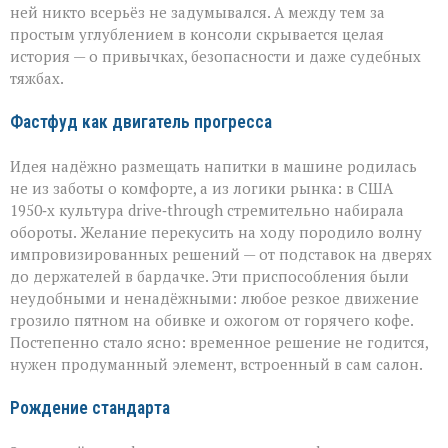
ней никто всерьёз не задумывался. А между тем за
простым углублением в консоли скрывается целая
история — о привычках, безопасности и даже судебных
тяжбах.
Фастфуд как двигатель прогресса
Идея надёжно размещать напитки в машине родилась
не из заботы о комфорте, а из логики рынка: в США
1950‑х культура drive‑through стремительно набирала
обороты. Желание перекусить на ходу породило волну
импровизированных решений — от подставок на дверях
до держателей в бардачке. Эти приспособления были
неудобными и ненадёжными: любое резкое движение
грозило пятном на обивке и ожогом от горячего кофе.
Постепенно стало ясно: временное решение не годится,
нужен продуманный элемент, встроенный в сам салон.
Рождение стандарта