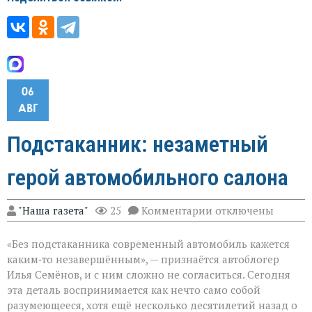
06
АВГ
Подстаканник: незаметный
герой автомобильного салона
к
"Наша газета"
25
Комментарии
отключены
записи
Подстаканник:
«Без подстаканника современный автомобиль кажется
незаметный
герой
каким‑то незавершённым», — признаётся автоблогер
автомобильного
Илья Семёнов, и с ним сложно не согласиться. Сегодня
салона
эта деталь воспринимается как нечто само собой
разумеющееся, хотя ещё несколько десятилетий назад о