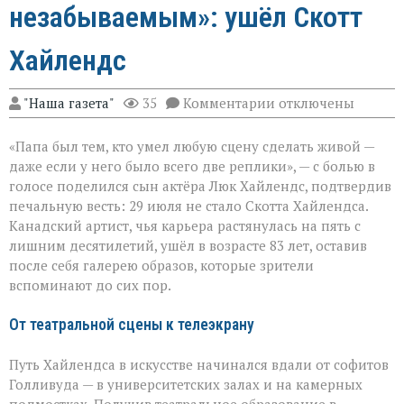
незабываемым»: ушёл Скотт
Хайлендс
к
"Наша газета"
35
Комментарии
отключены
записи
«Он
«Папа был тем, кто умел любую сцену сделать живой —
умел
делать
даже если у него было всего две реплики», — с болью в
второстепенное
голосе поделился сын актёра Люк Хайлендс, подтвердив
незабываемым»:
печальную весть: 29 июля не стало Скотта Хайлендса.
ушёл
Скотт
Канадский артист, чья карьера растянулась на пять с
Хайлендс
лишним десятилетий, ушёл в возрасте 83 лет, оставив
после себя галерею образов, которые зрители
вспоминают до сих пор.
От театральной сцены к телеэкрану
Путь Хайлендса в искусстве начинался вдали от софитов
Голливуда — в университетских залах и на камерных