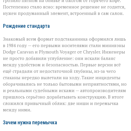
грозило пятном на обивке и ожогом от горячего кофе.
Постепенно стало ясно: временное решение не годится,
нужен продуманный элемент, встроенный в сам салон.
Рождение стандарта
Знакомый всем формат подстаканника оформился лишь
в 1984 году — его первыми носителями стали минивэны
Dodge Caravan и Plymouth Voyager от Chrysler. Инженеры
не просто добавили углубление: они искали баланс
между удобством и безопасностью. Первые версии всё
ещё страдали от недостаточной глубины, из‑за чего
стаканы нередко вылетали на ходу. Такие инциденты
оборачивались не только бытовыми неприятностями, но
и реальными судебными исками — автопроизводителям
пришлось серьёзно дорабатывать конструкцию. В итоге
сложился привычный облик: две ниши и перемычка
между ними.
Зачем нужна перемычка