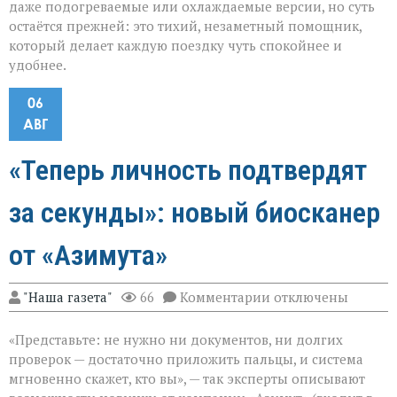
даже подогреваемые или охлаждаемые версии, но суть
остаётся прежней: это тихий, незаметный помощник,
который делает каждую поездку чуть спокойнее и
удобнее.
06
АВГ
«Теперь личность подтвердят
за секунды»: новый биосканер
от «Азимута»
к
"Наша газета"
66
Комментарии
отключены
записи
«Теперь
«Представьте: не нужно ни документов, ни долгих
личность
подтвердят
проверок — достаточно приложить пальцы, и система
за
мгновенно скажет, кто вы», — так эксперты описывают
секунды»: