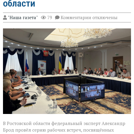
области
к
"Наша газета"
79
Комментарии
отключены
записи
Эксперт
Александр
Брод
высоко
оценил
подготовку
наблюдателей
в
Ростовской
области
В Ростовской области федеральный эксперт Александр
Брод провёл серию рабочих встреч, посвящённых