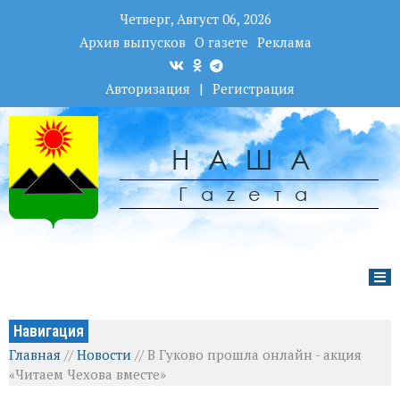
Четверг, Август 06, 2026
Архив выпусков
О газете
Реклама
Авторизация
|
Регистрация
НАША
Гаzета
Навигация
Главная
//
Новости
//
В Гуково прошла онлайн - акция
«Читаем Чехова вместе»