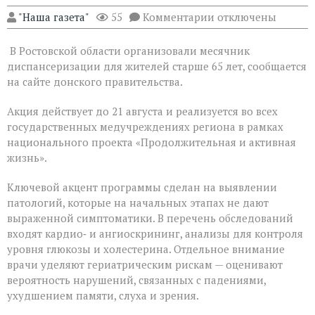
к
"Наша газета"
55
Комментарии
отключены
записи
На
В Ростовской области организовали месячник
Дону
проходит
диспансеризации для жителей старше 65 лет, сообщается
месячник
на сайте донского правительства.
диспансеризации
для
Акция действует до 21 августа и реализуется во всех
людей
«серебряного»
государственных медучреждениях региона в рамках
возраста
национального проекта «Продолжительная и активная
жизнь».
Ключевой акцент программы сделан на выявлении
патологий, которые на начальных этапах не дают
выраженной симптоматики. В перечень обследований
входят кардио‑ и ангиоскрининг, анализы для контроля
уровня глюкозы и холестерина. Отдельное внимание
врачи уделяют гериатрическим рискам — оценивают
вероятность нарушений, связанных с падениями,
ухудшением памяти, слуха и зрения.