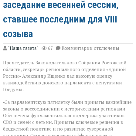
заседание весенней сессии,
ставшее последним для VIII
созыва
к
"Наша газета"
67
Комментарии
отключены
записи
В
Председатель Законодательного Собрания Ростовской
Государственной
Думе
области, секретарь регионального отделения «Единой
России
России» Александр Ищенко дал высокую оценку
состоялось
взаимодействию донского парламента с депутатами
заключительное
пленарное
Госдумы.
заседание
весенней
«За парламентскую пятилетку были приняты важнейшие
сессии,
законы о воссоединении с историческими регионами.
ставшее
последним
Обеспечена фундаментальная поддержка участников
для
СВО и семей с детьми. Приняты ключевые решения в
VIII
бюджетной политике и по развитию суверенной
созыва
экономики. Отмечу возросшую эффективность в