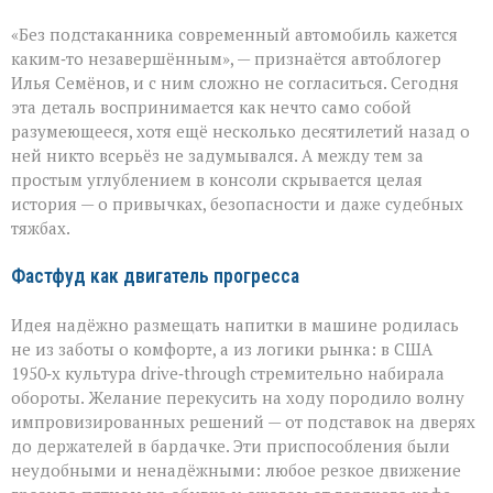
Подстаканник:
«Без подстаканника современный автомобиль кажется
незаметный
герой
каким‑то незавершённым», — признаётся автоблогер
автомобильного
Илья Семёнов, и с ним сложно не согласиться. Сегодня
салона
эта деталь воспринимается как нечто само собой
разумеющееся, хотя ещё несколько десятилетий назад о
ней никто всерьёз не задумывался. А между тем за
простым углублением в консоли скрывается целая
история — о привычках, безопасности и даже судебных
тяжбах.
Фастфуд как двигатель прогресса
Идея надёжно размещать напитки в машине родилась
не из заботы о комфорте, а из логики рынка: в США
1950‑х культура drive‑through стремительно набирала
обороты. Желание перекусить на ходу породило волну
импровизированных решений — от подставок на дверях
до держателей в бардачке. Эти приспособления были
неудобными и ненадёжными: любое резкое движение