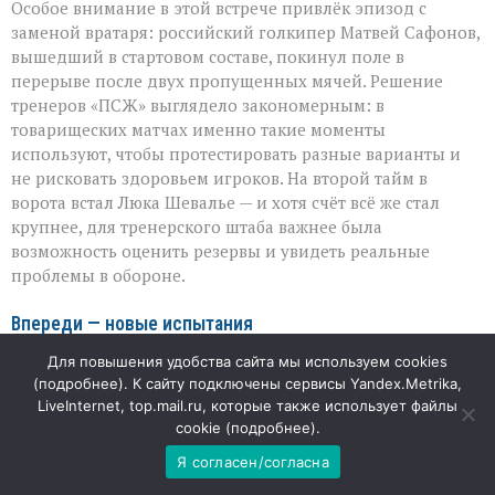
Особое внимание в этой встрече привлёк эпизод с
заменой вратаря: российский голкипер Матвей Сафонов,
вышедший в стартовом составе, покинул поле в
перерыве после двух пропущенных мячей. Решение
тренеров «ПСЖ» выглядело закономерным: в
товарищеских матчах именно такие моменты
используют, чтобы протестировать разные варианты и
не рисковать здоровьем игроков. На второй тайм в
ворота встал Люка Шевалье — и хотя счёт всё же стал
крупнее, для тренерского штаба важнее была
возможность оценить резервы и увидеть реальные
проблемы в обороне.
Впереди — новые испытания
Для повышения удобства сайта мы используем cookies
Поражение в Пальме не станет финальным приговором
(
подробнее
). К сайту подключены сервисы Yandex.Metrika,
для «ПСЖ»: впереди у команды ещё несколько
LiveInternet, top.mail.ru, которые также использует файлы
контрольных встреч, которые помогут скорректировать
cookie (
подробнее
).
подготовку к сезону. Уже 8 августа парижане встретятся с
Я согласен/согласна
«Манчестер Юнайтед» в Гётеборге — и этот матч станет
новой точкой отсчёта: там можно будет проверить,