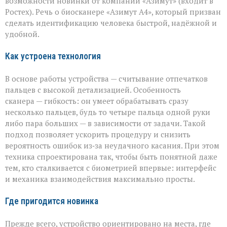
возможности новинки от компании «Азимут» (входит в
новый
биосканер
Ростех). Речь о биосканере «Азимут А4», который призван
от
сделать идентификацию человека быстрой, надёжной и
«Азимута»
удобной.
Как устроена технология
В основе работы устройства — считывание отпечатков
пальцев с высокой детализацией. Особенность
сканера — гибкость: он умеет обрабатывать сразу
несколько пальцев, будь то четыре пальца одной руки
либо пара больших — в зависимости от задачи. Такой
подход позволяет ускорить процедуру и снизить
вероятность ошибок из‑за неудачного касания. При этом
техника спроектирована так, чтобы быть понятной даже
тем, кто сталкивается с биометрией впервые: интерфейс
и механика взаимодействия максимально просты.
Где пригодится новинка
Прежде всего, устройство ориентировано на места, где