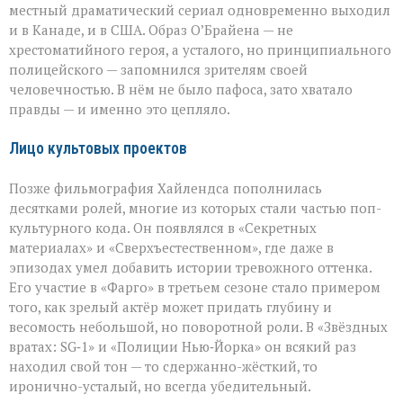
местный драматический сериал одновременно выходил
и в Канаде, и в США. Образ О’Брайена — не
хрестоматийного героя, а усталого, но принципиального
полицейского — запомнился зрителям своей
человечностью. В нём не было пафоса, зато хватало
правды — и именно это цепляло.
Лицо культовых проектов
Позже фильмография Хайлендса пополнилась
десятками ролей, многие из которых стали частью поп-
культурного кода. Он появлялся в «Секретных
материалах» и «Сверхъестественном», где даже в
эпизодах умел добавить истории тревожного оттенка.
Его участие в «Фарго» в третьем сезоне стало примером
того, как зрелый актёр может придать глубину и
весомость небольшой, но поворотной роли. В «Звёздных
вратах: SG‑1» и «Полиции Нью‑Йорка» он всякий раз
находил свой тон — то сдержанно-жёсткий, то
иронично-усталый, но всегда убедительный.