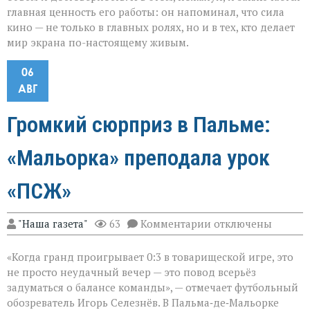
главная ценность его работы: он напоминал, что сила
кино — не только в главных ролях, но и в тех, кто делает
мир экрана по-настоящему живым.
06
АВГ
Громкий сюрприз в Пальме:
«Мальорка» преподала урок
«ПСЖ»
к
"Наша газета"
63
Комментарии
отключены
записи
Громкий
«Когда гранд проигрывает 0:3 в товарищеской игре, это
сюрприз
в
не просто неудачный вечер — это повод всерьёз
Пальме:
задуматься о балансе команды», — отмечает футбольный
«Мальорка»
обозреватель Игорь Селезнёв. В Пальма‑де‑Мальорке
преподала