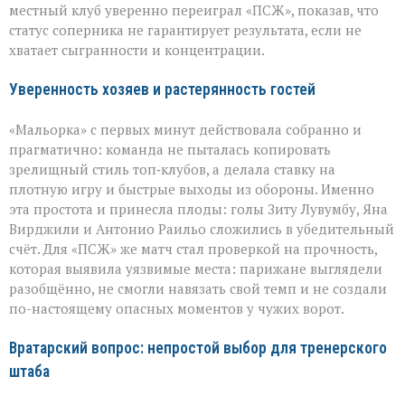
урок
местный клуб уверенно переиграл «ПСЖ», показав, что
«ПСЖ»
статус соперника не гарантирует результата, если не
хватает сыгранности и концентрации.
Уверенность хозяев и растерянность гостей
«Мальорка» с первых минут действовала собранно и
прагматично: команда не пыталась копировать
зрелищный стиль топ‑клубов, а делала ставку на
плотную игру и быстрые выходы из обороны. Именно
эта простота и принесла плоды: голы Зиту Лувумбу, Яна
Вирджили и Антонио Раильо сложились в убедительный
счёт. Для «ПСЖ» же матч стал проверкой на прочность,
которая выявила уязвимые места: парижане выглядели
разобщённо, не смогли навязать свой темп и не создали
по-настоящему опасных моментов у чужих ворот.
Вратарский вопрос: непростой выбор для тренерского
штаба