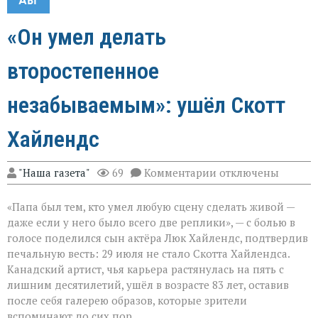
«Он умел делать
второстепенное
незабываемым»: ушёл Скотт
Хайлендс
к
"Наша газета"
69
Комментарии
отключены
записи
«Он
«Папа был тем, кто умел любую сцену сделать живой —
умел
делать
даже если у него было всего две реплики», — с болью в
второстепенное
голосе поделился сын актёра Люк Хайлендс, подтвердив
незабываемым»:
печальную весть: 29 июля не стало Скотта Хайлендса.
ушёл
Скотт
Канадский артист, чья карьера растянулась на пять с
Хайлендс
лишним десятилетий, ушёл в возрасте 83 лет, оставив
после себя галерею образов, которые зрители
вспоминают до сих пор.