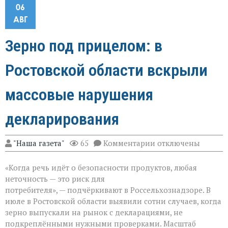
06
АВГ
Зерно под прицелом: в
Ростовской области вскрыли
массовые нарушения
декларирования
к
"Наша газета"
65
Комментарии
отключены
записи
Зерно
«Когда речь идёт о безопасности продуктов, любая
под
прицелом:
неточность — это риск для
в
потребителя», — подчёркивают в Россельхознадзоре. В
Ростовской
июле в Ростовской области выявили сотни случаев, когда
области
вскрыли
зерно выпускали на рынок с декларациями, не
массовые
подкреплёнными нужными проверками. Масштаб