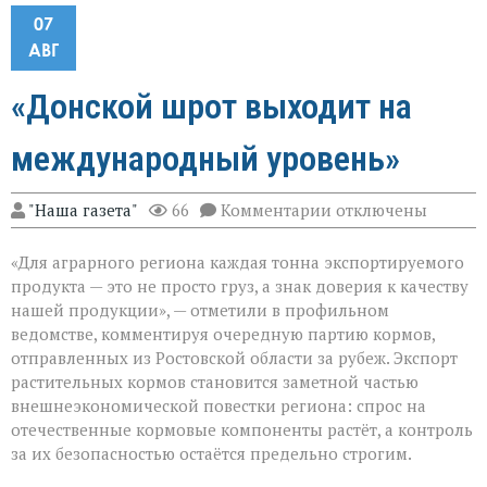
07
АВГ
«Донской шрот выходит на
международный уровень»
к
"Наша газета"
66
Комментарии
отключены
записи
«Донской
«Для аграрного региона каждая тонна экспортируемого
шрот
выходит
продукта — это не просто груз, а знак доверия к качеству
на
нашей продукции», — отметили в профильном
международный
ведомстве, комментируя очередную партию кормов,
уровень»
отправленных из Ростовской области за рубеж. Экспорт
растительных кормов становится заметной частью
внешнеэкономической повестки региона: спрос на
отечественные кормовые компоненты растёт, а контроль
за их безопасностью остаётся предельно строгим.