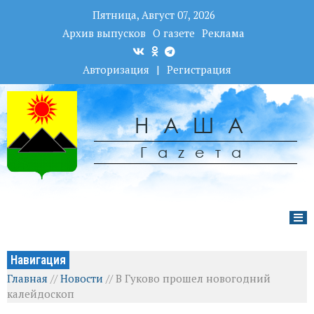
Пятница, Август 07, 2026
Архив выпусков
О газете
Реклама
Авторизация
|
Регистрация
НАША
Гаzета
Навигация
Главная
//
Новости
//
В Гуково прошел новогодний
калейдоскоп