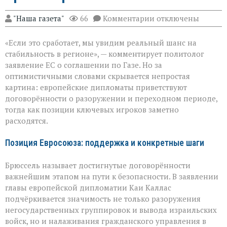
к
"Наша газета"
66
Комментарии
отключены
записи
ЕС
«Если это сработает, мы увидим реальный шанс на
за
мир
стабильность в регионе», — комментирует политолог
в
заявление ЕС о соглашении по Газе. Но за
Газе:
оптимистичными словами скрывается непростая
надежды
и
картина: европейские дипломаты приветствуют
противоречия
договорённости о разоружении и переходном периоде,
тогда как позиции ключевых игроков заметно
расходятся.
Позиция Евросоюза: поддержка и конкретные шаги
Брюссель называет достигнутые договорённости
важнейшим этапом на пути к безопасности. В заявлении
главы европейской дипломатии Каи Каллас
подчёркивается значимость не только разоружения
негосударственных группировок и вывода израильских
войск, но и налаживания гражданского управления в