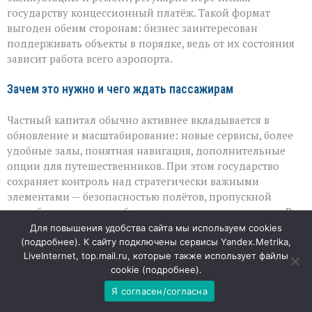
государству концессионный платёж. Такой формат
выгоден обеим сторонам: бизнес заинтересован
поддерживать объекты в порядке, ведь от их состояния
зависит работа всего аэропорта.
Зачем это нужно и чего ждать пассажирам
Частный капитал обычно активнее вкладывается в
обновление и масштабирование: новые сервисы, более
удобные залы, понятная навигация, дополнительные
опции для путешественников. При этом государство
сохраняет контроль над стратегически важными
элементами — безопасностью полётов, пропускной
способностью полос, общим направлением развития. В
итоге пассажиры могут получить более комфортную
Для повышения удобства сайта мы используем cookies
среду без потери устойчивости и надёжности авиаузла.
(
подробнее
). К сайту подключены сервисы Yandex.Metrika,
LiveInternet, top.mail.ru, которые также использует файлы
cookie (
подробнее
).
Взгляд экспертов
Я согласен/согласна
Авиационные специалисты отмечают, что подобная