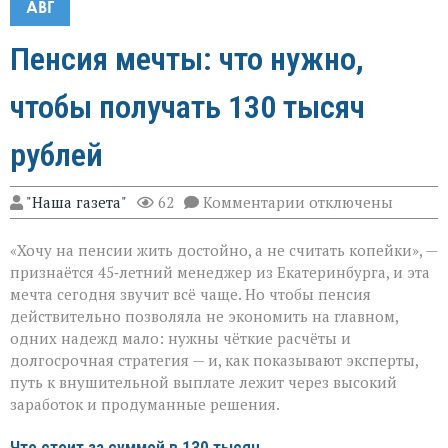
АВГ
Пенсия мечты: что нужно,
чтобы получать 130 тысяч
рублей
к
"Наша газета"
62
Комментарии
отключены
записи
Пенсия
«Хочу на пенсии жить достойно, а не считать копейки», —
мечты:
что
признаётся 45‑летний менеджер из Екатеринбурга, и эта
нужно,
мечта сегодня звучит всё чаще. Но чтобы пенсия
чтобы
действительно позволяла не экономить на главном,
получать
130
одних надежд мало: нужны чёткие расчёты и
тысяч
долгосрочная стратегия — и, как показывают эксперты,
рублей
путь к внушительной выплате лежит через высокий
заработок и продуманные решения.