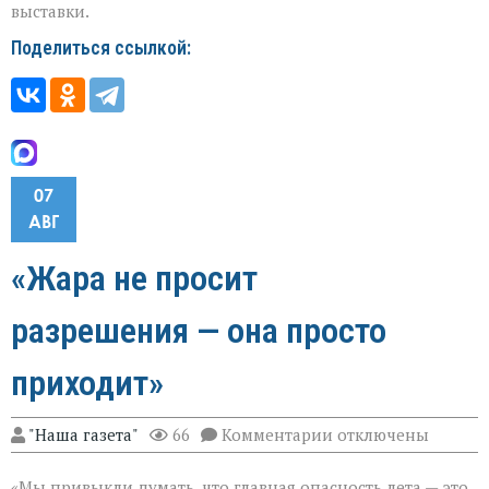
выставки.
Поделиться ссылкой:
07
АВГ
«Жара не просит
разрешения — она просто
приходит»
к
"Наша газета"
66
Комментарии
отключены
записи
«Жара
«Мы привыкли думать, что главная опасность лета — это