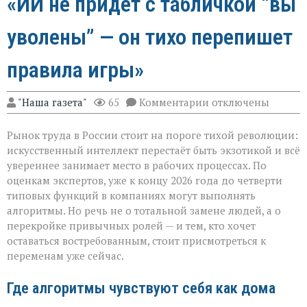
«ИИ не придёт с табличкой “вы
уволены” — он тихо перепишет
правила игры»
к
"Наша газета"
65
Комментарии
отключены
записи
«ИИ
Рынок труда в России стоит на пороге тихой революции:
не
придёт
искусственный интеллект перестаёт быть экзотикой и всё
с
увереннее занимает место в рабочих процессах. По
табличкой
оценкам экспертов, уже к концу 2026 года до четверти
“вы
уволены” — он
типовых функций в компаниях могут выполнять
тихо
алгоритмы. Но речь не о тотальной замене людей, а о
перепишет
перекройке привычных ролей — и тем, кто хочет
правила
оставаться востребованным, стоит присмотреться к
игры»
переменам уже сейчас.
Где алгоритмы чувствуют себя как дома