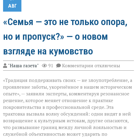
АВГ
«Семья — это не только опора,
но и пропуск?» — о новом
взгляде на кумовство
к
"Наша газета"
91
Комментарии
отключены
записи
«Семья — это
«Традиция поддерживать своих — не злоупотребление, а
не
только
проявление заботы, укоренённое в нашем историческом
опора,
опыте», — заявили эксперты, комментируя резонансное
но
решение, которое меняет отношение к практике
и
пропуск?» — о
покровительства в профессиональной среде. Эта
новом
трактовка вызвала волну обсуждений: одни видят в ней
взгляде
возвращение к культурным истокам, другие опасаются,
на
что размывание границ между личной лояльностью и
кумовство
служебной объективностью может ударить по