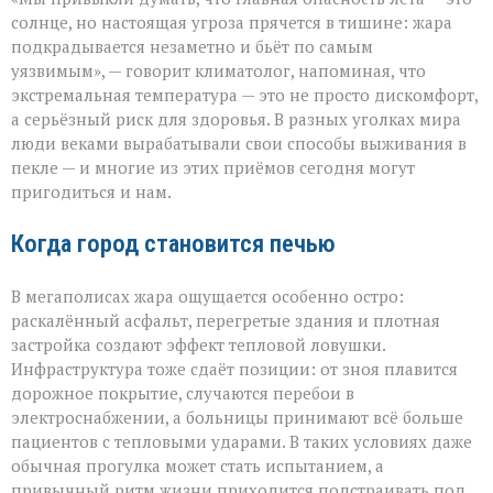
не
просит
солнце, но настоящая угроза прячется в тишине: жара
разрешения — она
подкрадывается незаметно и бьёт по самым
просто
уязвимым», — говорит климатолог, напоминая, что
приходит»
экстремальная температура — это не просто дискомфорт,
а серьёзный риск для здоровья. В разных уголках мира
люди веками вырабатывали свои способы выживания в
пекле — и многие из этих приёмов сегодня могут
пригодиться и нам.
Когда город становится печью
В мегаполисах жара ощущается особенно остро:
раскалённый асфальт, перегретые здания и плотная
застройка создают эффект тепловой ловушки.
Инфраструктура тоже сдаёт позиции: от зноя плавится
дорожное покрытие, случаются перебои в
электроснабжении, а больницы принимают всё больше
пациентов с тепловыми ударами. В таких условиях даже
обычная прогулка может стать испытанием, а
привычный ритм жизни приходится подстраивать под