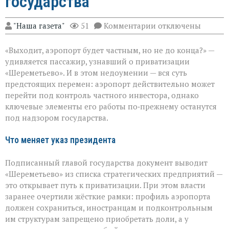
государства
к
"Наша газета"
51
Комментарии
отключены
записи
«Шереметьево»:
«Выходит, аэропорт будет частным, но не до конца?» —
что
уйдёт
удивляется пассажир, узнавший о приватизации
в
«Шереметьево». И в этом недоумении — вся суть
частные
предстоящих перемен: аэропорт действительно может
руки,
а
перейти под контроль частного инвестора, однако
что
ключевые элементы его работы по‑прежнему останутся
останется
под надзором государства.
у
государства
Что меняет указ президента
Подписанный главой государства документ выводит
«Шереметьево» из списка стратегических предприятий —
это открывает путь к приватизации. При этом власти
заранее очертили жёсткие рамки: профиль аэропорта
должен сохраниться, иностранцам и подконтрольным
им структурам запрещено приобретать доли, а у