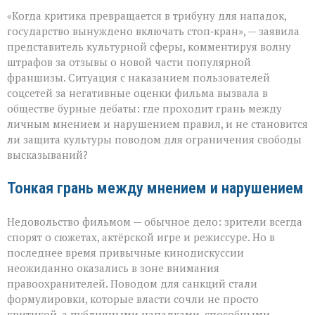
«Свобода
«Когда критика превращается в трибуну для нападок,
слова — не
безлимитный
государство вынуждено включать стоп‑кран», — заявила
тариф»:
представитель культурной сферы, комментируя волну
споры
штрафов за отзывы о новой части популярной
вокруг
отзывов
франшизы. Ситуация с наказанием пользователей
о
соцсетей за негативные оценки фильма вызвала в
кино
обществе бурные дебаты: где проходит грань между
личным мнением и нарушением правил, и не становится
ли защита культуры поводом для ограничения свободы
высказываний?
Тонкая грань между мнением и нарушением
Недовольство фильмом — обычное дело: зрители всегда
спорят о сюжетах, актёрской игре и режиссуре. Но в
последнее время привычные кинодискуссии
неожиданно оказались в зоне внимания
правоохранителей. Поводом для санкций стали
формулировки, которые власти сочли не просто
критикой, а публичными нападками, способными