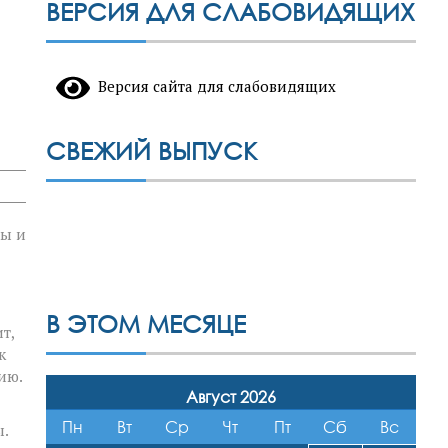
ВЕРСИЯ ДЛЯ СЛАБОВИДЯЩИХ
Версия сайта для слабовидящих
СВЕЖИЙ ВЫПУСК
цы и
В ЭТОМ МЕСЯЦЕ
т,
к
ию.
Август 2026
Пн
Вт
Ср
Чт
Пт
Сб
Вс
.