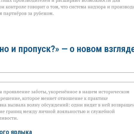
естных производителей и расширяют возможности для
и контроле говорит о том, что система надзора и производ
я партнёров за рубежом.
 но и пропуск?» — о новом взгляд
 а проявление заботы, укоренённое в нашем историческом
 решение, которое меняет отношение к практике
овка вызвала волну обсуждений: одни видят в ней возвраще
ание границ между личной лояльностью и служебной
ливости.
ого ярлыка