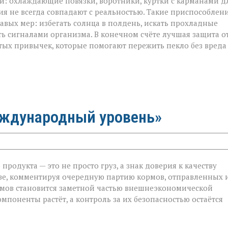
ой: охлаждающие повязки, воротники, куртки с карманами д
ия не всегда совпадают с реальностью. Такие приспособлен
авых мер: избегать солнца в полдень, искать прохладные
ть сигналами организма. В конечном счёте лучшая защита о
тых привычек, которые помогают пережить пекло без вреда
еждународный уровень»
родукта — это не просто груз, а знак доверия к качеству
ве, комментируя очередную партию кормов, отправленных 
ормов становится заметной частью внешнеэкономической
й
мпоненты растёт, а контроль за их безопасностью остаётся