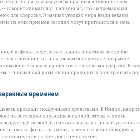
 солнце, но настоящая угроза прячется в тишине: жара
 — говорит климатолог, напоминая, что экстремальная
на
риск для здоровья. В разных уголках мира люди веками
гие из этих приёмов сегодня могут пригодиться и нам.
ённый асфальт, перегретые здания и плотная застройка
е сдаёт позиции: от зноя плавится дорожное покрытие,
инимают всё больше пациентов с тепловыми ударами. В так
ием, а привычный ритм жизни приходится подстраивать по
оверенные временем
оздавать прохладу подручными средствами. В Индии, наприм
ов: их регулярно опрыскивают водой, чтобы усилить
а воздух ещё свежий, и плотно закрывают до наступления з
и на окнах, фольга на рамах, тазики с холодной водой и
в комнате, если воздух достаточно сухой.