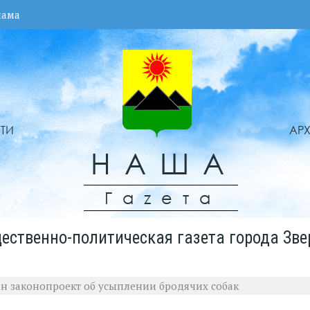
лама
ТИ
АР
НАША
Гаzета
ественно-политическая газета города Зве
ен законопроект об усыплении бродячих собак