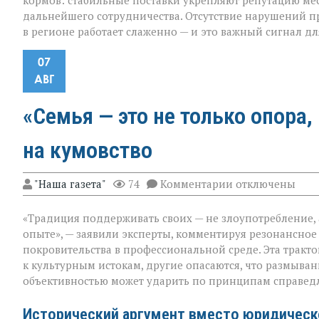
кормов: стабильные поставки укрепляют репутацию м
дальнейшего сотрудничества. Отсутствие нарушений пр
в регионе работает слаженно — и это важный сигнал дл
07
АВГ
«Семья — это не только опора,
на кумовство
к
"Наша газета"
74
Комментарии
отключены
записи
«Семья — это
«Традиция поддерживать своих — не злоупотребление,
не
только
опыте», — заявили эксперты, комментируя резонансное
опора,
покровительства в профессиональной среде. Эта тракт
но
к культурным истокам, другие опасаются, что размыв
и
пропуск?» — о
объективностью может ударить по принципам справед
новом
взгляде
Исторический аргумент вместо юридическ
на