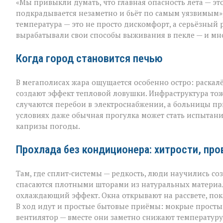
«Мы привыкли думать, что главная опасность лета — это
не
просит
подкрадывается незаметно и бьёт по самым уязвимым»,
разрешения — о
температура — это не просто дискомфорт, а серьёзный 
просто
вырабатывали свои способы выживания в пекле — и мно
приходит»
Когда город становится печью
В мегаполисах жара ощущается особенно остро: раскал
создают эффект тепловой ловушки. Инфраструктура тож
случаются перебои в электроснабжении, а больницы пр
условиях даже обычная прогулка может стать испытан
капризы погоды.
Прохлада без кондиционера: хитрости, пр
Там, где сплит‑системы — редкость, люди научились с
спасаются плотными шторами из натуральных материал
охлаждающий эффект. Окна открывают на рассвете, пок
В ход идут и простые бытовые приёмы: мокрые простын
вентилятор — вместе они заметно снижают температуру 