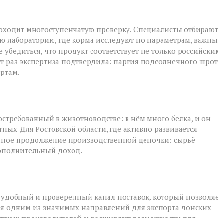
роходит многоступенчатую проверку. Специалисты отбирают
ю лабораторию, где корма исследуют по параметрам, важн
 убедиться, что продукт соответствует не только российски
от раз экспертиза подтвердила: партия подсолнечного шрот
ртам.
стребованный в животноводстве: в нём много белка, и он
ых. Для Ростовской области, где активно развивается
ичное продолжение производственной цепочки: сырьё
дополнительный доход.
 удобный и проверенный канал поставок, который позволя
тся одним из значимых направлений для экспорта донских