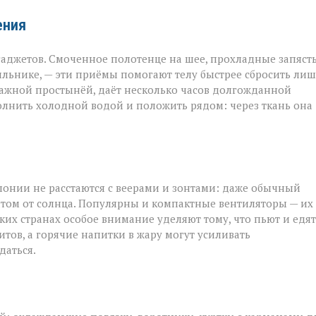
ения
аджетов. Смоченное полотенце на шее, прохладные запяст
ильнике, — эти приёмы помогают телу быстрее сбросить ли
лажной простынёй, даёт несколько часов долгожданной
полнить холодной водой и положить рядом: через ткань она
понии не расстаются с веерами и зонтами: даже обычный
том от солнца. Популярны и компактные вентиляторы — их
рких странах особое внимание уделяют тому, что пьют и едят
тов, а горячие напитки в жару могут усиливать
даться.