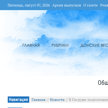
Пятница, Август 07, 2026
Архив выпусков
О газете
Рек
ГЛАВНАЯ
РУБРИКИ
ДОНСКИЕ ВЕС
Общ
Навигация
Главная
//
Новости
//
В Госдуме подготовл