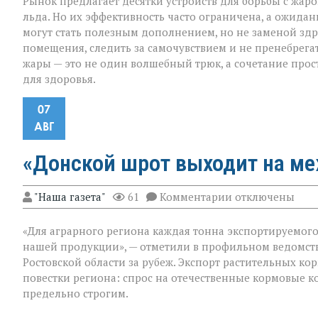
Рынок предлагает десятки устройств для борьбы с жар
льда. Но их эффективность часто ограничена, а ожидан
могут стать полезным дополнением, но не заменой здр
помещения, следить за самочувствием и не пренебрега
жары — это не один волшебный трюк, а сочетание прос
для здоровья.
07
АВГ
«Донской шрот выходит на м
к
"Наша газета"
61
Комментарии
отключены
записи
«Донской
«Для аграрного региона каждая тонна экспортируемого п
шрот
выходит
нашей продукции», — отметили в профильном ведомст
на
Ростовской области за рубеж. Экспорт растительных к
международны
повестки региона: спрос на отечественные кормовые ко
уровень»
предельно строгим.