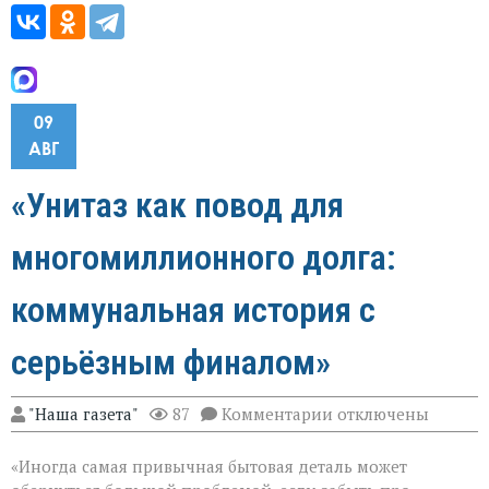
09
АВГ
«Унитаз как повод для
многомиллионного долга:
коммунальная история с
серьёзным финалом»
к
"Наша газета"
87
Комментарии
отключены
записи
«Унитаз
«Иногда самая привычная бытовая деталь может
как
повод