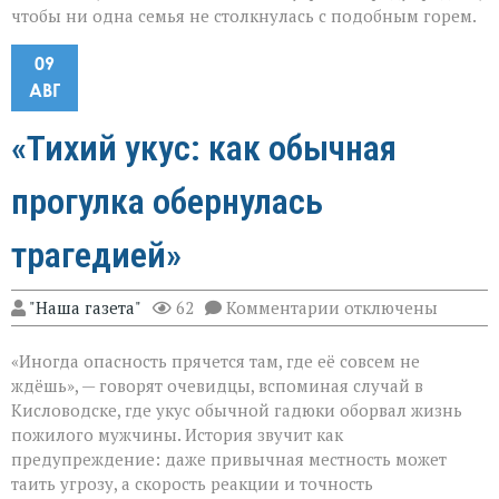
чтобы ни одна семья не столкнулась с подобным горем.
09
АВГ
«Тихий укус: как обычная
прогулка обернулась
трагедией»
к
"Наша газета"
62
Комментарии
отключены
записи
«Тихий
«Иногда опасность прячется там, где её совсем не
укус:
как
ждёшь», — говорят очевидцы, вспоминая случай в
обычная
Кисловодске, где укус обычной гадюки оборвал жизнь
прогулка
пожилого мужчины. История звучит как
обернулась
трагедией»
предупреждение: даже привычная местность может
таить угрозу, а скорость реакции и точность