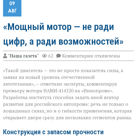
09
АВГ
«Мощный мотор — не ради
цифр, а ради возможностей»
к
"Наша газета"
62
Комментарии
отключены
записи
«Мощный
«Такой двигатель — это не просто показатель силы, а
мотор — не
ради
заявка на новый уровень отечественной
цифр,
автотехники», — отметили эксперты, комментируя
а
премьеру мотора НАМИ‑414320 на «Иннопроме».
ради
возможностей»
Разработка института способна задать иной вектор
развития для российского автопрома: речь не только о
лошадиных силах, но и о гибкости применения, которая
открывает двери сразу для нескольких сегментов рынка.
Конструкция с запасом прочности