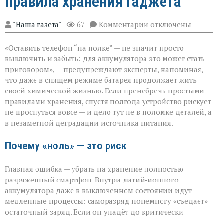
правила хранения гаджета
к
"Наша газета"
67
Комментарии
отключены
записи
Батарея
«Оставить телефон “на полке” — не значит просто
скажет
спасибо:
выключить и забыть: для аккумулятора это может стать
правила
приговором», — предупреждают эксперты, напоминая,
хранения
что даже в спящем режиме батарея продолжает жить
гаджета
своей химической жизнью. Если пренебречь простыми
правилами хранения, спустя полгода устройство рискует
не проснуться вовсе — и дело тут не в поломке деталей, а
в незаметной деградации источника питания.
Почему «ноль» — это риск
Главная ошибка — убрать на хранение полностью
разряженный смартфон. Внутри литий‑ионного
аккумулятора даже в выключенном состоянии идут
медленные процессы: саморазряд понемногу «съедает»
остаточный заряд. Если он упадёт до критически