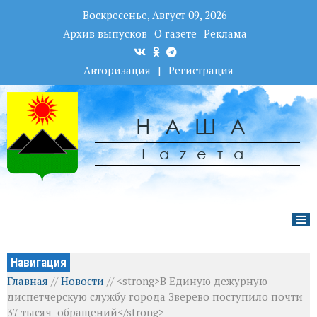
Воскресенье, Август 09, 2026
Архив выпусков
О газете
Реклама
Авторизация
|
Регистрация
НАША
Гаzета
Навигация
Главная
//
Новости
//
<strong>В Единую дежурную
диспетчерскую службу города Зверево поступило почти
37 тысяч обращений</strong>