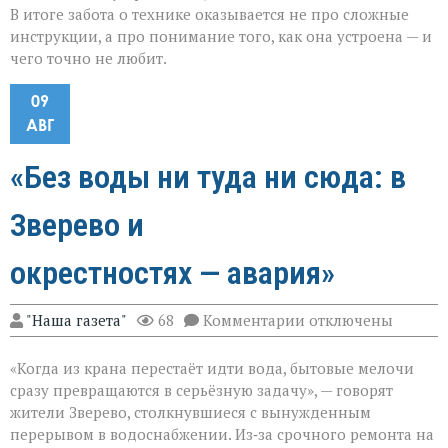
В итоге забота о технике оказывается не про сложные
инструкции, а про понимание того, как она устроена — и
чего точно не любит.
09
АВГ
«Без воды ни туда ни сюда: в
Зверево и
окрестностях — авария»
к
"Наша газета"
68
Комментарии
отключены
записи
«Без
«Когда из крана перестаёт идти вода, бытовые мелочи
воды
ни
сразу превращаются в серьёзную задачу», — говорят
туда
жители Зверево, столкнувшиеся с вынужденным
ни
перерывом в водоснабжении. Из‑за срочного ремонта на
сюда: