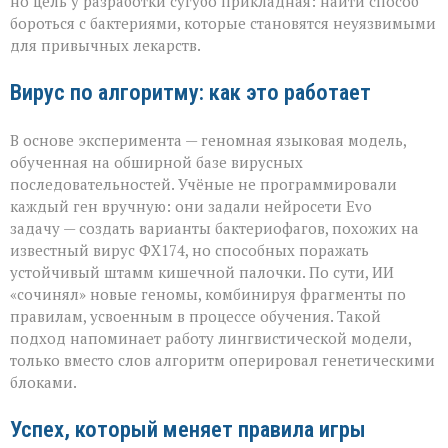
но цель у разработки сугубо прикладная: найти способ
спасения»
бороться с бактериями, которые становятся неуязвимыми
для привычных лекарств.
Вирус по алгоритму: как это работает
В основе эксперимента — геномная языковая модель,
обученная на обширной базе вирусных
последовательностей. Учёные не программировали
каждый ген вручную: они задали нейросети Evo
задачу — создать варианты бактериофагов, похожих на
известный вирус ФХ174, но способных поражать
устойчивый штамм кишечной палочки. По сути, ИИ
«сочинял» новые геномы, комбинируя фрагменты по
правилам, усвоенным в процессе обучения. Такой
подход напоминает работу лингвистической модели,
только вместо слов алгоритм оперировал генетическими
блоками.
Успех, который меняет правила игры