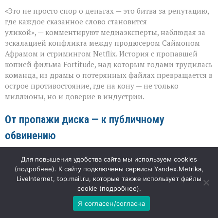
«Когда
«Это не просто спор о деньгах — это битва за репутацию,
слово
бьёт
где каждое сказанное слово становится
больнее
уликой», — комментируют медиаэксперты, наблюдая за
иска:
эскалацией конфликта между продюсером Саймоном
новый
виток
Афрамом и стримингом Netflix. История с пропавшей
спора
копией фильма Fortitude, над которым годами трудилась
Netflix
команда, из драмы о потерянных файлах превращается в
и
острое противостояние, где на кону — не только
продюсера»
миллионы, но и доверие в индустрии.
От пропажи диска — к публичному
обвинению
Изначально спор касался утраты мастер‑копии триллера:
Для повышения удобства сайта мы используем cookies
продюсер передал её Netflix для закрытого показа с
(
подробнее
). К сайту подключены сервисы Yandex.Metrika,
LiveInternet, top.mail.ru, которые также использует файлы
чёткими инструкциями удалить файлы после просмотра.
cookie (
подробнее
).
Однако вместо аккуратного возврата последовала
новость о краже жёстких дисков из офиса стриминга.
Я согласен/согласна
Ситуация осложнилась, когда представители платформы