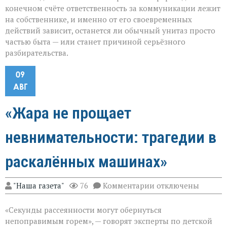
конечном счёте ответственность за коммуникации лежит
на собственнике, и именно от его своевременных
действий зависит, останется ли обычный унитаз просто
частью быта — или станет причиной серьёзного
разбирательства.
09
АВГ
«Жара не прощает
невнимательности: трагедии в
раскалённых машинах»
к
"Наша газета"
76
Комментарии
отключены
записи
«Жара
«Секунды рассеянности могут обернуться
не
прощает
непоправимым горем», — говорят эксперты по детской