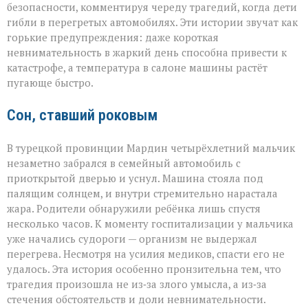
невнимательности
безопасности, комментируя череду трагедий, когда дети
трагедии
гибли в перегретых автомобилях. Эти истории звучат как
в
раскалённых
горькие предупреждения: даже короткая
машинах»
невнимательность в жаркий день способна привести к
катастрофе, а температура в салоне машины растёт
пугающе быстро.
Сон, ставший роковым
В турецкой провинции Мардин четырёхлетний мальчик
незаметно забрался в семейный автомобиль с
приоткрытой дверью и уснул. Машина стояла под
палящим солнцем, и внутри стремительно нарастала
жара. Родители обнаружили ребёнка лишь спустя
несколько часов. К моменту госпитализации у мальчика
уже начались судороги — организм не выдержал
перегрева. Несмотря на усилия медиков, спасти его не
удалось. Эта история особенно пронзительна тем, что
трагедия произошла не из‑за злого умысла, а из‑за
стечения обстоятельств и доли невнимательности.