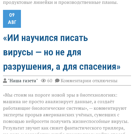
продуктовые линейки и производственные планы.
09
АВГ
«ИИ научился писать
вирусы — но не для
разрушения, а для спасения»
к
"Наша газета"
60
Комментарии
отключены
записи
«ИИ
«Мы стоим на пороге новой эры в биотехнологиях:
научился
писать
машина не просто анализирует данные, а создаёт
вирусы — но
работающие биологические системы», — комментируют
не
эксперты прорыв американских учёных, сумевших с
для
разрушения,
помощью нейросети получить жизнеспособные вирусы.
а
Результат звучит как сюжет фантастического триллера,
для