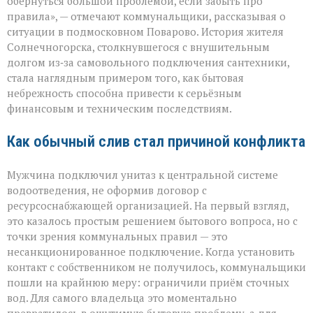
обернуться большой проблемой, если забыть про
для
правила», — отмечают коммунальщики, рассказывая о
многомиллионног
ситуации в подмосковном Поварово. История жителя
долга:
коммунальная
Солнечногорска, столкнувшегося с внушительным
история
долгом из‑за самовольного подключения сантехники,
с
стала наглядным примером того, как бытовая
серьёзным
небрежность способна привести к серьёзным
финалом»
финансовым и техническим последствиям.
Как обычный слив стал причиной конфликта
Мужчина подключил унитаз к центральной системе
водоотведения, не оформив договор с
ресурсоснабжающей организацией. На первый взгляд,
это казалось простым решением бытового вопроса, но с
точки зрения коммунальных правил — это
несанкционированное подключение. Когда установить
контакт с собственником не получилось, коммунальщики
пошли на крайнюю меру: ограничили приём сточных
вод. Для самого владельца это моментально